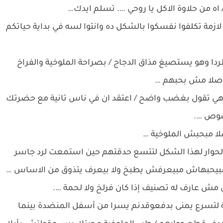
اه من حلاوة الاكل يا روحي …. تسلم ايدك…
ة تكلفوا نفسكوا بالشكل ده وانتوا لسه في بداية حياتكم
 وهو يستصيغ مذاق الدجاج / بصراحة الملوخية والفراخ
ا اصلا مش بحبهم …
وهي تقول بغضب واضح / اعتقد ان في ناس تانية مع حضرتك
خصوص ….
لا مبحبش الملوخية …
 الحوار لهذا الشكل لتتسع حدقتهم حين استمعت لرد جاسر
ي مبيحبهاش مبيعرفش يطبخ ولا بيعرف يتذوق من الاساس …
ي مش عارف له تصنيف إذا كان فرلخ ولا لحمة ….
ية لتسرع يمنى بدفعوقدنم يسرا من أسفل المنضدة بينما