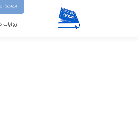
اتفاقية ال
روايات ك