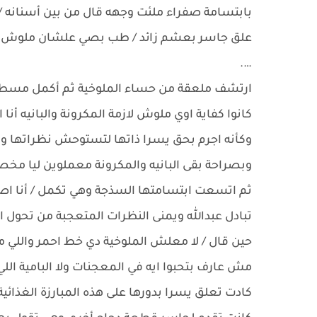
بابتسامة صفراء ملئت وجهه قال من بين أسنانه / 
علق جاسر بعشم زائد / طب بصي علشان ملوش لازم
….
ارتشف ملعقة من حساء الملوخية ثم أكمل مسطردا
كانوا كفاية اوي ملوش لازمة المكرونة والبانيه أن
وكأنه اجرم بحق يسرا ذاتها لتستوحش نظراتها 
وبصراحة بقى البانيه والمكرونة معملوين ليا م
ثم اتسعت ابتسامتها السذجة وهي تكمل / أنا اص
تبادل عبدالله ويمنى النظرات المتعجبة من تحول
حين قال / لا معلش الملوخية دي خط احمر والل
مش عارف بتحبوا ايه في المعجنات ولا البامية الل
كادت تعلق يسرا بدورها على هذه المبارزة الغذائ