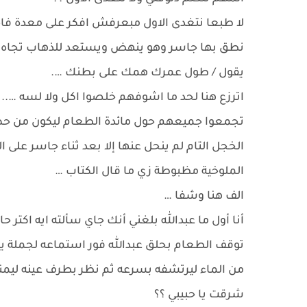
لا طبعا نتغدى الاول مبعرفش افكر على معدة فا
نطق بها جاسر وهو ينهض ويستعد للذهاب تجاه غ
يقول / طول عمرك همك على بطنك ….
اترزع هنا لحد ما اشوفهم خلصوا اكل ولا لسه …..
تجمعوا جميعهم حول مائدة الطعام ليكون من حظ
الخجل التام لم ينحل عنها إلا بعد ثناء جاسر على 
الملوخية مظبوطة زي ما قال الكتاب …
الف هنا وشفا …
أنا أول ما عبدالله بلغني أنك جاي سألته ايه اكتر
توقف الطعام بحلق عبدالله فور استماعه لجملة
من الماء ليرتشفه بسرعه ثم نظر بطرف عينه ليمنى ا
شرقت يا حبيبي ؟؟