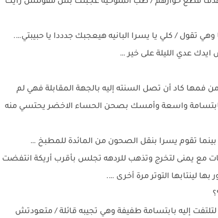
هدف قطع حوارهم / طب الملوخية عجبتك بس مقولتش رأيك
ي تقول / كلي يا يسرا البانيه هيعجبك جدددا يا حبيبتي….
 ايدك عدي الليلة على خير …
ن فمها كاد أن تصل السنته إليه بالجهة المقابلة فهي لم
ها بابتسامة واسعة وأمسك بصحن الحساء الاخضر يحتسي منه
ينما تقوم يسرا بنقل الصحون من المائدة للمطبخ …
ات مع يمنى لتخرج وتذهب للردهه تجلس بأقرب أريكة انتفضت
ها لينتابها التوتر مرة أخرى ….
؟
لتلتفت إليه بابتسامة طفيفة وهي تجيبه قائلة / متعودتش