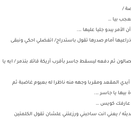
ة /
معجب بيا …
الأمر يبدو جليا عليها ….
اعيها أمام صدرها تقول باستدراج/ اتفضلي احكي ونبقى
الون ثم دفعه ليسقط جاسر بأقرب أريكة قائلا بتذمر / ايه يا
أيدي المقعد ومقربا وجهه منه ناظرا له بعيوم غاضبة ثم
بيها يا جاسر ….
ا عارفك كويس …
ديثه / يعني انت ساحبني ورزعتني علشان تقول الكلمتين