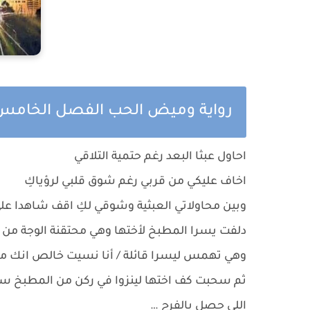
رواية وميض الحب الفصل الخامس
احاول عبثا البعد رغم حتمية التلاقي
اخاف عليكي من قربي رغم شوق قلبي لرؤياكِ
وبين محاولاتي العبثية وشوقي لكِ اقف شاهدا على 
دلفت يسرا المطبخ لأختها وهي محتقنة الوجة من
وهي تهمس ليسرا قائلة / أنا نسيت خالص انك 
ثم سحبت كف اختها لينزوا في ركن من المطبخ سائ
اللي حصل بالفرح …