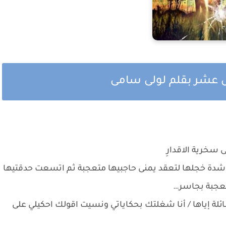
 عشر بقلم لولى سامى
سخرية الاقدارِ
 شدة خجلها لتعقد يمنى حاجبيها متعجبة ثم اتسعت حدقتيها
معجبة بجاسر…
لة إياها / أنا شغلتك بحكاياتي ونسيت اقولك احكيلي على