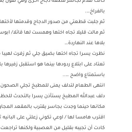
كانت تقدم لجاسر قطعة دجاج أخرى وهي تقول ب
بالفراخ….
ثم جلبت قطعتي من صدور الدجاج وقدمتها لأختها وه
ثم مالت قليلا تجاه اختها وهمست لها قائلا/ ابوس
بلاها عند النهاردة…
نظرت يسرا تجاه اختها بضيق جلي ثم زفرت لهيبا م
تعتاد على ابتلاع ردودها بينما هو استقبل زفير
باستمتاع واضح …..
انتهى الطعام لتدلف يمنى للمطبخ تجلي الصحون ب
دلف عبدالله المطبخ يستأذن يسرا بالتحدث للحظ
مكانها حينما وجدت بجاسر يقترب بالمقعد المجاور ب
اقترب هامسا لها / اوعي تكوني زعلتي على البانيه ؟
كادت أن تجيبه بقليل من العصبية ولكنها تراجعت 