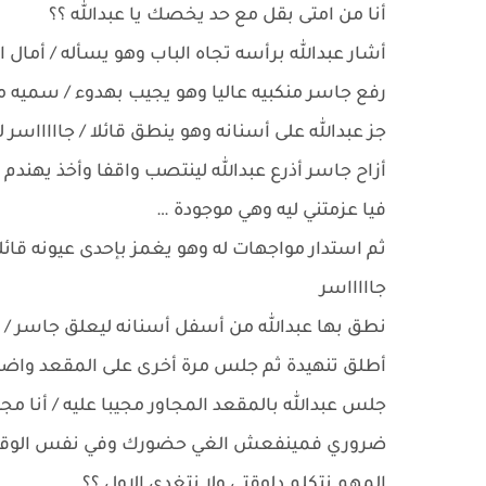
أنا من امتى بقل مع حد يخصك يا عبدالله ؟؟
أشار عبدالله برأسه تجاه الباب وهو يسأله / أمال 
رفع جاسر منكبيه عاليا وهو يجيب بهدوء / سميه م
جز عبدالله على أسنانه وهو ينطق قائلا / جاااااسر
أزاح جاسر أذرع عبدالله لينتصب واقفا وأخذ يهندم
فيا عزمتني ليه وهي موجودة …
ثم استدار مواجهات له وهو يغمز بإحدى عيونه قائلا
جاااااسر
نطق بها عبدالله من أسفل أسنانه ليعلق جاسر /
أطلق تنهيدة ثم جلس مرة أخرى على المقعد واضعا
جلس عبدالله بالمقعد المجاور مجيبا عليه / أنا 
ضروري فمينفعش الغي حضورك وفي نفس الوقت 
المهم نتكلم دلوقتي ولا نتغدى الاول ؟؟