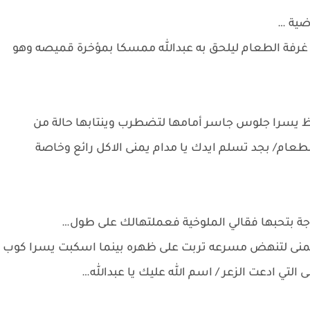
ضية …
رفة الطعام ليلحق به عبدالله ممسكا بمؤخرة قميصه وهو
 يسرا جلوس جاسر أمامها لتضطرب وينتابها حالة من
الطعام/ بجد تسلم ايدك يا مدام يمنى الاكل رائع وخاصة
 حاجة بتحبها فقالي الملوخية فعملتهالك على طول…
 يمنى لتنهض مسرعه تربت على ظهره بينما اسكبت يسرا كوب
لتي ادعت الزعر / اسم الله عليك يا عبدالله…