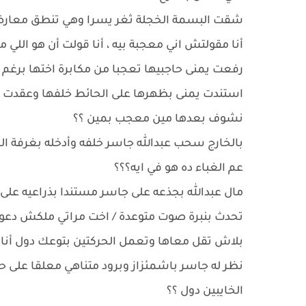
شقت البسمة الخجلة ثغر يسرا وهي تنطق معارض
أنا مقولتش اني معجبة بيه ، أنا قولت أن هو اللي 
رفعت يمنى حاجبيها تعجبا من مكابرة اختها برغم أن 
استندت يمنى بظهرها على الحائط خلفها وعقدت ذر
نشوف بعدها مين معجب بمين ؟؟
بالخارج سحب عبدالله جاسر خلفه وأدخله بغرفة الص
عم الغباء ده هو في ايه؟؟؟
مال عبدالله بجذعه على جاسر مستندا بذراعيه على 
تحدث بنبرة صوت متوعدة / اخت مراتي ملكش دعوة 
بلاش تقل معاها وتعمل الحركتين بتوعك دول أن
نظر له جاسر باشمئزاز وبرود متناهي معلقا على ح
الخايبين دول ؟؟