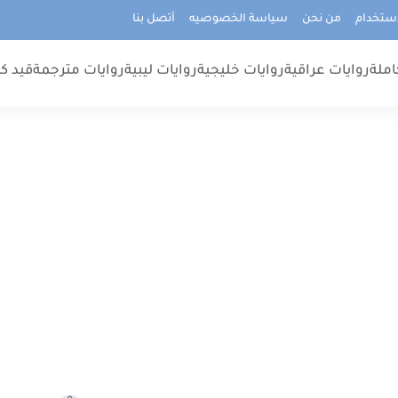
استخدام
من نحن
سياسة الخصوصيه
أتصل بنا
املة
روايات عراقية
روايات خليجية
روايات ليبية
روايات مترجمة
قيد كت