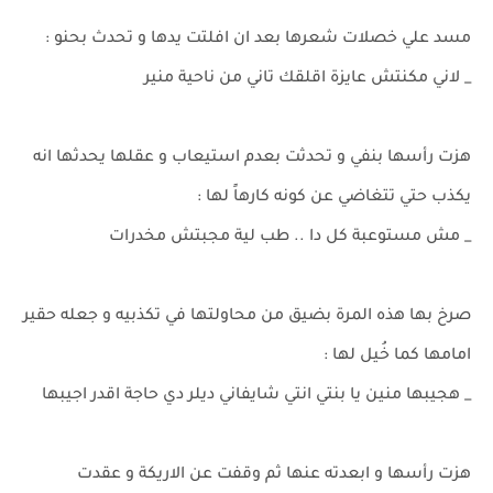
مسد علي خصلات شعرها بعد ان افلتت يدها و تحدث بحنو :
_ لاني مكنتش عايزة اقلقك تاني من ناحية منير
هزت رأسها بنفي و تحدثت بعدم استيعاب و عقلها يحدثها انه
يكذب حتي تتغاضي عن كونه كارهاً لها :
_ مش مستوعبة كل دا .. طب لية مجبتش مخدرات
صرخ بها هذه المرة بضيق من محاولتها في تكذبيه و جعله حقير
امامها كما خُيل لها :
_ هجيبها منين يا بنتي انتي شايفاني ديلر دي حاجة اقدر اجيبها
هزت رأسها و ابعدته عنها ثم وقفت عن الاريكة و عقدت