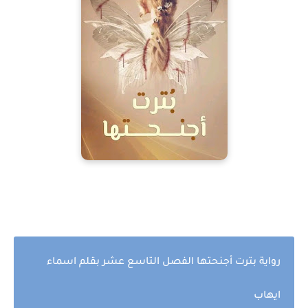
رواية بترت أجنحتها الفصل التاسع عشر بقلم ا
سماء
ايها
ب