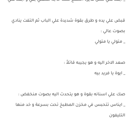
_ ابعد عني مش عايزة اسمع منك حاجة طلقني بقي و ابعد عني
قبض علي يده و طرق بقوة شديدة علي الباب ثم التفت ينادي
بصوت عالي :
_ متولي يا متولي
صعد الاخر اليه و هو يجيبه قائلاً :
_ ايوة يا فريد بيه
صك علي اسنانه بقوة و هو يتحدث اليه بصوت منخفض :
_ ايناس تتحبس في مخزن المطبخ تحت بسرعة و خد منها
التليفون