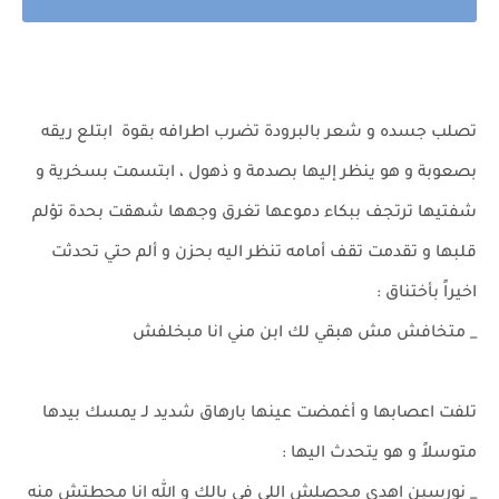
تصلب جسده و شعر بالبرودة تضرب اطرافه بقوة ابتلع ريقه
بصعوبة و هو ينظر إليها بصدمة و ذهول ، ابتسمت بسخرية و
شفتيها ترتجف ببكاء دموعها تغرق وجهها شهقت بحدة تؤلم
قلبها و تقدمت تقف أمامه تنظر اليه بحزن و ألم حتي تحدثت
اخيراً بأختناق :
_ متخافش مش هبقي لك ابن مني انا مبخلفش
تلفت اعصابها و أغمضت عينها بارهاق شديد لـ يمسك بيدها
متوسلاً و هو يتحدث اليها :
_ نورسين اهدي محصلش اللي في بالك و الله انا محطتش منه