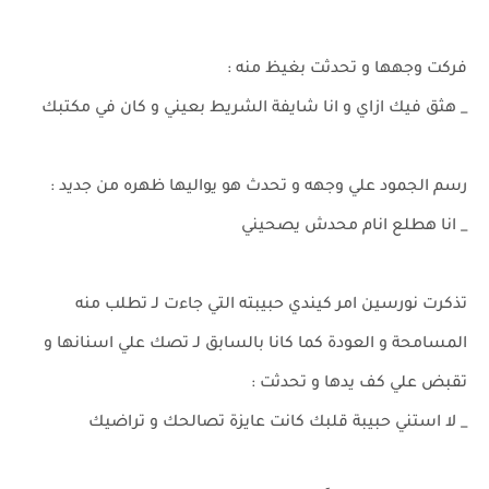
فركت وجهها و تحدثت بغيظ منه :
_ هثق فيك ازاي و انا شايفة الشريط بعيني و كان في مكتبك
رسم الجمود علي وجهه و تحدث هو يواليها ظهره من جديد :
_ انا هطلع انام محدش يصحيني
تذكرت نورسين امر كيندي حبيبته التي جاءت لـ تطلب منه
المسامحة و العودة كما كانا بالسابق لـ تصك علي اسنانها و
تقبض علي كف يدها و تحدثت :
_ لا استني حبيبة قلبك كانت عايزة تصالحك و تراضيك