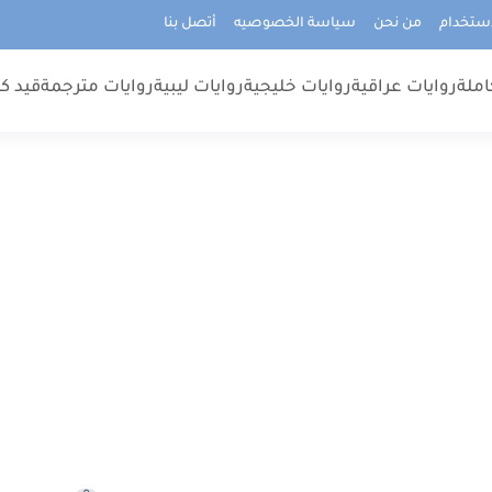
استخدام
من نحن
سياسة الخصوصيه
أتصل بنا
املة
روايات عراقية
روايات خليجية
روايات ليبية
روايات مترجمة
قيد كت