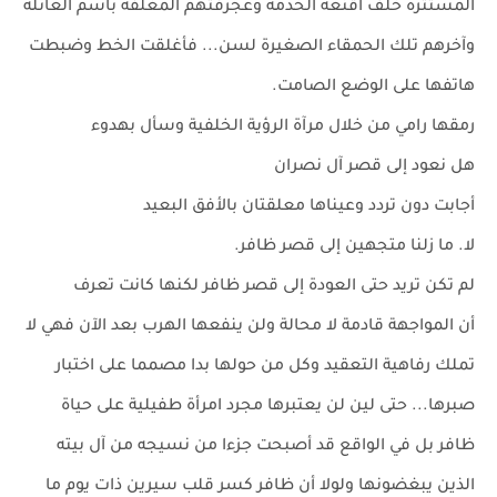
المستترة خلف أقنعة الخدمة وعجرفتهم المغلفة باسم العائلة
وآخرهم تلك الحمقاء الصغيرة لسن... فأغلقت الخط وضبطت
هاتفها على الوضع الصامت.
رمقها رامي من خلال مرآة الرؤية الخلفية وسأل بهدوء
هل نعود إلى قصر آل نصران
أجابت دون تردد وعيناها معلقتان بالأفق البعيد
لا. ما زلنا متجهين إلى قصر ظافر.
لم تكن تريد حتى العودة إلى قصر ظافر لكنها كانت تعرف
أن المواجهة قادمة لا محالة ولن ينفعها الهرب بعد الآن فهي لا
تملك رفاهية التعقيد وكل من حولها بدا مصمما على اختبار
صبرها... حتى لين لن يعتبرها مجرد امرأة طفيلية على حياة
ظافر بل في الواقع قد أصبحت جزءا من نسيجه من آل بيته
الذين يبغضونها ولولا أن ظافر كسر قلب سيرين ذات يوم ما