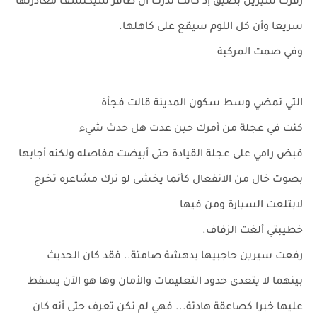
زفرت سيرين بضيق إذ كانت تدرك أن ظافر سيكتشف مغادرتها
سريعا وأن كل اللوم سيقع على كاهلها.
وفي صمت المركبة
التي تمضي وسط سكون المدينة قالت فجأة
كنت في عجلة من أمرك حين عدت هل حدث شيء
قبض رامي على عجلة القيادة حتى أبيضت مفاصله ولكنه أجابها
بصوت خال من الانفعال كأنما يخشى لو ترك مشاعره تخرج
لابتلعت السيارة ومن فيها
خطيبتي ألغت الزفاف.
رفعت سيرين حاجبيها بدهشة صامتة.. فقد كان الحديث
بينهما لا يتعدى حدود التعليمات والأمان وها هو الآن يسقط
عليها خبرا كصاعقة هادئة... فهي لم تكن تعرف حتى أنه كان