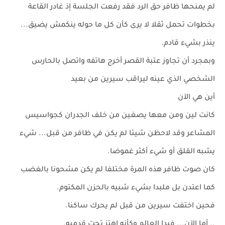
لم يمنحها ظافر حق الرد فقد رفعت الجلسة إذ غادر القاعة
بخطوات تحمل ثقلا لا يرى كأن كل ما حوله ينكمش يضيق...
ينذر بشيء قادم.
وبمجرد أن تجاوز عتبة القصر أخرج هاتفه واتصل بالحارس
الشخصي الذي عينه ليراقب سيرين من بعيد
أين هي الآن
كانت لين ومن معها يصغين من خلف الجدران كجواسيس
المشاعر وقد لاحظن شيئا لم يكن في ظافر من قبل... شيء
يشبه القلق أو شيء أكثر غموضا.
كان صوت ظافر هذه المرة مختلفا لم يكن مشحونا بالغضب
كما اعتدن بل ملبدا بشيء شبيه بالحزن المكتوم.
فحين اختفت سيرين من قبل لم يحرك ساكنا.
.. أما الآن... فبدا العالم وكأنه اهتز تحت قدميه.