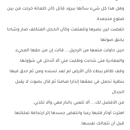
وهل هذا كل شيء سألها ببرود قاتل كأن كلماته خرجت من بين
ضلوع متجمدة.
خفضت لين بصرها وتلعثمت وكأن الخجل المتكلف صار وشاحا
يخنق صوتها
حين حاولت منعها من الرحيل... قالت إن من حقها المجيء
والمغادرة متى شاءت وطلبت مني ألا أتدخل في شؤونها.
وقف ظافر ببطء كأن الأرض لم تعد تسنده ومن ثم حدق فيها
بنظرة تحمل في عمقها إنذارا صامتا ثم قال بصوت لا يقبل
الجدال
من الأفضل لك... ألا تلعبي بالنار معي وألا تكذبي.
اهتزت أوتار قلبها رعبا وانتفض جسدها إثر ارتجافة تملكتها
قبل أن تتمالك نفسها.