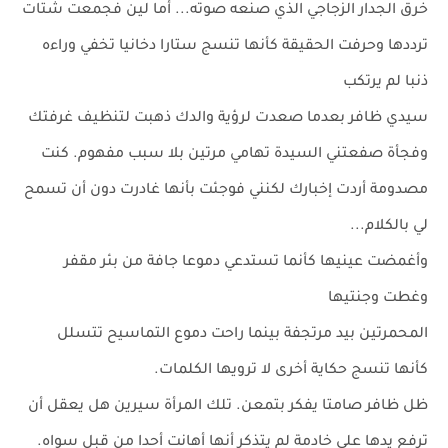
خرق الجدار الزجاجي الذي صنعه صوته... أما لين فجمعت شتات
ترددها وحرفت الحقيقة كأنها تنسج ستارا دخانيا تخفي وراءه
ذنبا لم يرتكب
سيدي ظافر بعدما صعدت لرؤية والدك ذهبت لتنظيف غرفتك
وفجأة صفعتني السيدة تهامي مرتين بلا سبب مفهوم. كنت
مصدومة أردت إخبارك لكنني فوجئت بأنها غادرت دون أن تسمح
لي بالكلام...
وأغمضت عينيها كأنما تستدعي دموعا جافة من بئر مقفر
وغطت وجنتيها
المحمرتين بيد مرتجفة بينما راحت دموع التماسيح تتسلل
كأنها تنسج حكاية أخرى لا ترويها الكلمات.
ظل ظافر صامتا يفكر بتمعن. تلك المرأة سيرين هل يعقل أن
ترفع يدها على خادمة لم يتذكر أنها أهانت أحدا من قبل سواه.