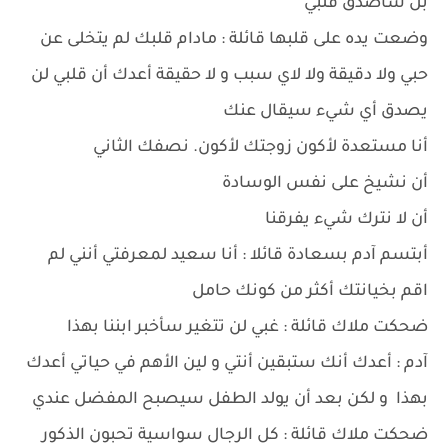
بل ساصدق قلبي
وضعت يده على قلبها قائلة : مادام قلبك لم يتخلى عن
حبي ولا دقيقة ولا لاي سبب و لا حقيقة أعدك أن قلبي لن
يصدق أي شيء سيقال عنك
أنا مستعدة لأكون زوجتك لأكون. نصفك الثاني
أن نشيخ على نفس الوسادة
أن لا نترك شيء يفرقنا
أبتسم آدم بسعادة قائلا : أنا سعيد لمعرفتي أنني لم
اقم بخيانتك أكثر من كونك حامل
ضحكت ملاك قائلة : غبي لن تتغير سأخبر ابننا بهذا
آدم : أعدك أنك ستبقين أنتي و لين الأهم في حياتي أعدك
بهذا و لكن بعد أن يولد الطفل سيصبح المفضل عندي
ضحكت ملاك قائلة : كل الرجال سواسية تحبون الذكور