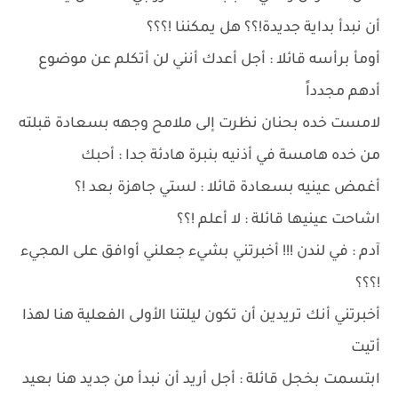
أن نبدأ بداية جديدة!؟؟ هل يمكننا !؟؟؟
أومأ برأسه قائلا : أجل أعدك أنني لن أتكلم عن موضوع
أدهم مجدداً
لامست خده بحنان نظرت إلى ملامح وجهه بسعادة قبلته
من خده هامسة في أذنيه بنبرة هادئة جدا : أحبك
أغمض عينيه بسعادة قائلا : لستي جاهزة بعد !؟
اشاحت عينيها قائلة : لا أعلم !؟؟
آدم : في لندن !!! أخبرتني بشيء جعلني أوافق على المجيء
!؟؟؟
أخبرتني أنك تريدين أن تكون ليلتنا الأولى الفعلية هنا لهذا
أتيت
ابتسمت بخجل قائلة : أجل أريد أن نبدأ من جديد هنا بعيد