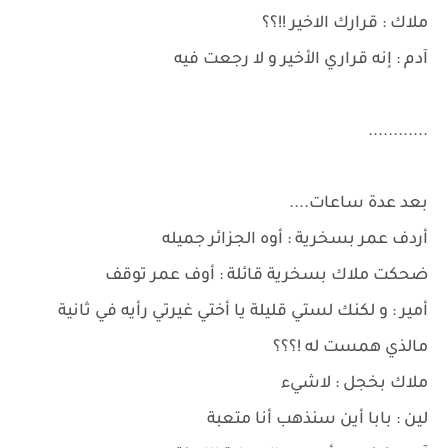
ملاك : قرارك الاخير !!؟؟
آدم : إنه قراري الأخير و لا رجعت فيه
............
بعد عدة ساعات....
أردف عمر بسخرية : أوه الجزائر جميله
ضحكت ملاك بسخرية قائلة : أوف عمر توقف
أمير : و لكنك لستي قليلة يا أختي غيرتي رأيه في ثانية
مالذي همست له !؟؟؟
ملاك بخجل : لاشيء
لين : بابا أين سنذهب أنا متعبة