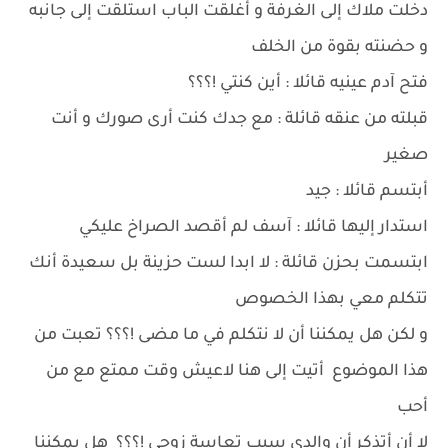
دخلت ملاك إلى الغرفة و أغلقت الباب استلقت إلى جانبه
و حضنته بقوة من الخلف
فتح آدم عينيه قائلا : أين كنتي !؟؟؟
قبلته من عنقه قائلة : مع جدك كنت أرى صورك و أنت
صغير
أبتسم قائلا : جيد
استدار إليها قائلا : آسف لم أقصد الصراخ عليكي
ابتسمت بحزن قائلة : لا ابدا لست حزينة بل سعيدة أنك
تتكلم معي بهذا الخصوص
و لكن هل يمكننا أن لا نتكلم في ما مضى !؟؟؟ تعبت من
هذا الموضوع أتيت إلى هنا لاعيش وقت ممتع مع من
أحب
لا أن أتذكر أن والدي سبب تعاسة زوجي !؟؟؟ هل يمكننا