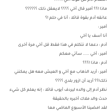
أنصدم آدم من قوله أخي !؟؟؟؟
ماذا !؟؟ أمير قال أخي ؟؟؟؟ لايعقل ذلك ؟؟؟؟؟؟
عانقه آدم بقوة قائلا : أنا في حلم !؟
أمير :
أنا آسف يا أخي
آدم : دعما لا نتكلم في هذا فقط قل أخي مرة أخرى
أمير : أخي ..... سآتي معكم
آدم : ماذا !؟؟؟
أمير : أريد الذهاب مع أخي و العيش معه هل يمكنني
ذلك!؟؟ أريد أن ازور بلدي ؟؟؟؟
نظر آدم إلى والده ليردف أيوب قائلا : إنه يعلم كل شيء
حدث والد ملاك أخبره بالحقيقة
لقد امضينا الأسبوع الماضي معا