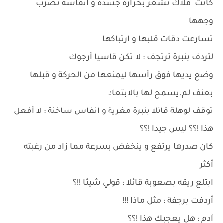
كانت ملاك تشعر بحرارة جسده و أنفاسه تضرب
وجهها
تسارعت دقات قلبها و ارتباكها
لتردف بنبرة ترتجف : لا تكن قاسيا أرجوك
وضع يديها فوق رأسها ليمنعها من الحركة و قبلها
بعنف لم.يسمح لها بالابتعاد
توقف لوهلة قائلا بنبرة مغرية و انفاس ساخنة : لا أفعل
هذا !؟؟ ليس جيدا !؟؟
كان صدرها يرتفع و ينخفض بسرعة مما زاد من رغبته
أكثر
ابتلع ريقه بصعوبة قائلا : قولي شيئا !!؟
أردفت برجفة : مثل ماذا !!!
آدم : هل يعجبك هذا !؟؟