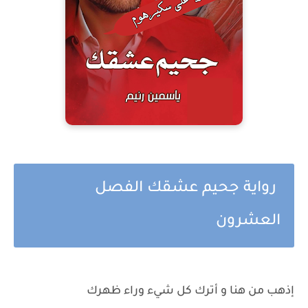
رواية جحيم عشقك الفصل
العشرون
إذهب من هنا و أترك كل شيء وراء ظهرك