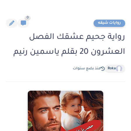
0
روايات شيقه
رواية جحيم عشقك الفصل
العشرون 20 بقلم ياسمين رنيم
Roka
منذ بضع سنوات