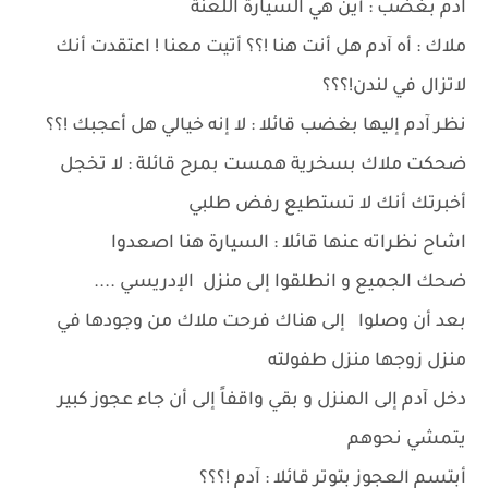
آدم بغضب : أين هي السيارة اللعنة
ملاك : أه آدم هل أنت هنا !؟؟ أتيت معنا ! اعتقدت أنك
لاتزال في لندن!؟؟؟
نظر آدم إليها بغضب قائلا : لا إنه خيالي هل أعجبك !؟؟
ضحكت ملاك بسخرية همست بمرح قائلة : لا تخجل
أخبرتك أنك لا تستطيع رفض طلبي
اشاح نظراته عنها قائلا : السيارة هنا اصعدوا
ضحك الجميع و انطلقوا إلى منزل الإدريسي ....
بعد أن وصلوا إلى هناك فرحت ملاك من وجودها في
منزل زوجها منزل طفولته
دخل آدم إلى المنزل و بقي واقفاً إلى أن جاء عجوز كبير
يتمشي نحوهم
أبتسم العجوز بتوتر قائلا : آدم !؟؟؟