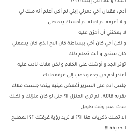
الجد : و ماذا عن إبنك !؟؟؟؟
آدم : فقدان أخي دمرني إبني لم أكن أعلم أنه ملك لي
و لا أعرفه لم اقبله لم أمسك يده حتى
لا يمكنني أن أحزن عليه
و لكن أخي كان أخي ببساطة كان الاخ الذي كان يدعمني
كان سندي و أنت تعلم ذلك
توتر الجد و أوشك على الكلام و لكن ملاك نادت عليه
أعتذر آدم من جده و ذهب إلى غرفة ملاك
جلس آدم على السرير أغمض عينيه بينما جلست ملاك
بقربه قائلة : لم ترى المنزل !!؟ حتى لو كان منزلك و لكنك
عدت بعم وقت طويل
الا تملك ذكريات هنا !!؟؟ لا تريد رؤية غرفتك ؟؟ المطبخ
الحديقة !!!