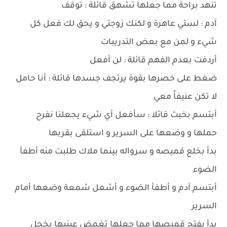
تنهد براحة مما جعلها تشهق قائلة : توقف
آدم : لستي عاهرة و لكنك زوجتي و يحق لك فعل كل
شيء و لمن مع بعض التدريبات
أردفت بعدم الفهم قائلة : لن أفعل
ضغط على خصرها بقوة يرتجف جسدها قائلة : أنا حامل
لا تكن عنيفاً معي
أبتسم بخبث قائلا : سأفعل أي شيء يجعلنا نفرح
حملها و وضعها على السرير و استلقى بقربها
بدأ بخلع قميصه و سرواله بينما ملاك طلبت منه أطفأ
الضوء
أبتسم آدم و أطفأ الضوء و أشعل شمعة وضعها أمام
السرير
بدأ بفتح قميصها مما جعلها تغمض عينيها بخجل