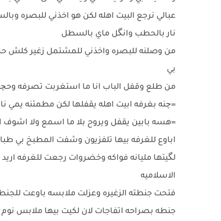
عبالي نرجع البيت اهله لكن هو اخذني للبصره وبال
نار بالحطب وانگل ماي بالسطل
من وصلنه للبصره واخذني للمشتمل زغير كلش حس
بي
من طلع وقفل الباب انا ما استغربت تصرفه وحچ
=چنه بغرفه ابيت اهله يقفلها لكن مطمئنه يمي ن
=هسه بابين يقفل ويروح بلا ما اسمع ولا اشوف 
اباوع للغرفه بيها تلفزيون وشفت المطبخ بي طبا
لگيتها مليانه فواكه وخضروات رجعت للغرفه اريد ا
الاسلاميه
فتحت جنطته الزغيره وعزلت ملابسه باوعت للجنط
جنطه بصراحه اتفاجات لان لكيت بيها ملابس نوم 