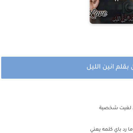
قلم انين الليل
ش لغيت شخصية
ا رد باي كلمه يعني