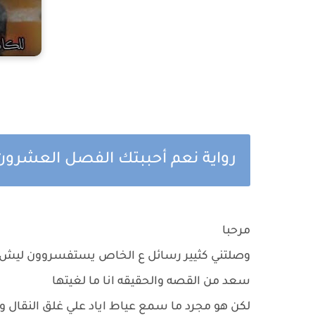
رواية نعم أحببتك الفصل العشرون ب
مرحبا
وصلتني كثيير رسائل ع الخاص يستفسروون لي
سعد من القصه والحقيقه انا ما لغيتها
لكن هو مجرد ما سمع عياط اياد علي غلق النقال وم