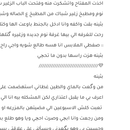
اخذت المفتاح واتشكرت منه وفتحت الباب الزغير 
نوم ومطبخ زغير شباك من المطبخ ع الصاله وشبا
بثينه بقت واكفه وانا ادخل بالجنط باوعت الها وكتل
رحت للغرفه الي بيها غرفة نوم جديده وزغيره گتلها
:: صفطي الملابس انا هسه طالع شويه واجي راح
بثينه هزت راسها بدون ما تحچي
💜//////////////////////////////////
بثينه
من وگعت بالماي والطين غطاني استهضمت على ن
اعرف بي ما يقبل اعتذاري لكن المشكله بيه انا ال
تعبت كلش الاسبوعين الي مضيتهن بالمزرعه او ال
ومن رجعت وانا ابچي وصرت احچي ويا وهو طلع بعد
وحسيت بي وهو يگعدني ويسألني على علاقتي بسعد 