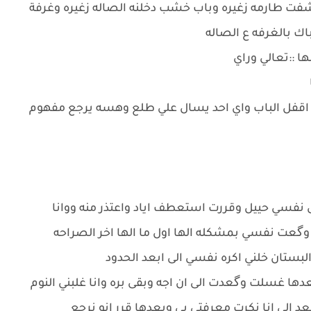
شفت طارمه زغيره وباب خشب دخلنه الصاله زغيره وغرفة
ك بالغرفه ع الصاله
ها ::تعالي وراي
 اقفل الباب واي احد يسال علي طلع وهسه يرجع مفهوم
فسي حييل وقررت استعطف اياد واعتذر منه ووانا
ي وگعت نفسي بمشكله الها اول ما الها اخر الصراحه
بستان خلني اكره نفسي الى ابعد الحدود
ها غسلت وگعدت الى ان اجه وبقى بره وانا غلبني النوم
الي انا نكرت معرفتي بي وبعدها قرر انو نرجع