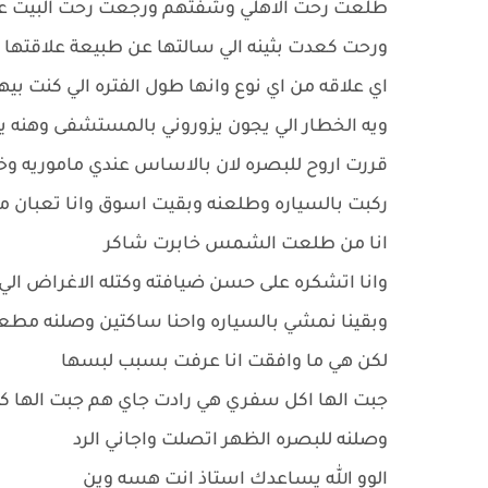
طلعت رحت الاهلي وشفتهم ورجعت رحت البيت عم
ورحت كعدت بثينه الي سالتها عن طبيعة علاقتها 
اي علاقه من اي نوع وانها طول الفتره الي كنت ب
ويه الخطار الي يجون يزوروني بالمستشفى وهنه 
قررت اروح للبصره لان بالاساس عندي ماموريه و
ركبت بالسياره وطلعنه وبقيت اسوق وانا تعبان من
انا من طلعت الشمس خابرت شاكر
وانا اتشكره على حسن ضيافته وكتله الاغراض الي
وبقينا نمشي بالسياره واحنا ساكتين وصلنه مطعم
لكن هي ما وافقت انا عرفت بسبب لبسها
جبت الها اكل سفري هي رادت جاي هم جبت الها ك
وصلنه للبصره الظهر اتصلت واجاني الرد
الوو الله يساعدك استاذ انت هسه وين