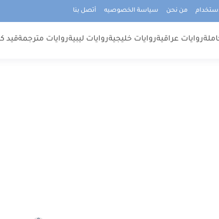
استخدام
من نحن
سياسة الخصوصيه
أتصل بنا
املة
روايات عراقية
روايات خليجية
روايات ليبية
روايات مترجمة
قيد كت