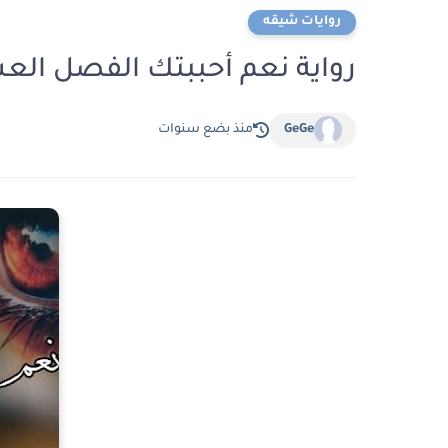
روايات شيقه
رواية نعم أحببتك الفصل العشرون 20 بقلم ان
GeGe
منذ بضع سنوات