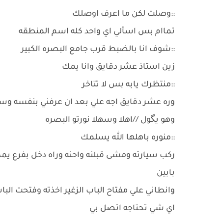
::وصلت لكن ما اعرف اوصلك
تماام بس اسألي اي واحد كله اسم المنطقه
::شوف انا بالضبط قرب جامع البصره الكبير
زين استاذ عشر دقايق وانا يمك
::منتظرك يابه بس لا تتاخر
وره عشر دقايق اجه علي بعد ان عرفني بنفسه وسل
وهو يگول //اهلا وسهلا نورتو البصره
::منوره باهلها الله يسلمك
ركب سيارته ومشى قبلنه واحنه وراه دخل بفرع يمكن 
بابين
وانطاني علي مفتاح الباب الزغير اخذته وفتحت الب
اي شي تحتاجه اتصل بي