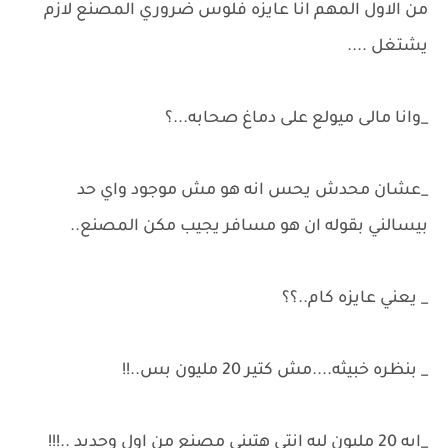
من الاول المهم انا عايزه فلوس ضروري المصنع لازم
يشتغل ....
_وانا مالى ميولع على دماغ صحابه...؟
_عشان محدش يحس انه هو مش موجود واي حد
بيسالني بقوله ان هو مسافر يجيب مكن المصنع..
_ يعني عايزه كام..؟؟
_ بنظره خبيثه....مش كتير 20 مليون بس..!!
_ايه 20 مليون ليه انتي هتبنى مصنع من اول وجديد ..!!!