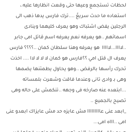
لحظات تستجمع وعيها حتى وقعت انظارها عليه.،
استعاده ما حدث سريعً ....ترك فارس يدها ذهب الى
الرجلين يفض اشتباك وهو يعرف كليهما وينادى
اسمائهم ..هو يعرفه نعم يعرفه اسم قاتل امى جابر
..لاااا...لااااا هو يعرفه وهنا سلطان كمان ..؟؟؟؟ فارس
يعرف ال قتل امي ؟؟فارس هو كمان لا لا لا لاا .... اخذت
تحرك رأسها بالرفض ..وهو يحاول يطمئنها يضمها
وهى بـ وادى تانى وعندما فاقت وشعرت بلمساته
...ابتعده عنه صارخه فى وجهه ..تنكمش على حاله وهى
تصيح بالجميع ..
_ابعد عنى عااااااااا مش عايزه حد مش عايزاك ابعدو عنى
امى ..اااه امى...