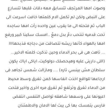
وصوت امها المرتجف تتسابق معه دقات قلبها تتسارع
على النبض ولكن لم تكمل الام كلمتها خافت اسرعت الى
الباب ثم فتحته الى ما يقرب عين واحده رأت امها ساجده
تحت قدميه تنتحب دمً بدل دمعً ..امسك سكينا كبير ورفع
امها بالهواء كأنها ريشه تتصاقت من دجاجه فذبحهاااا
... تاهت هى فى بحر الدماء وحين تذكرت كلمته الاخير...
(اللى دارينى عليه وهيحصلك دولوكيت، اياكى اياك يكون
سلطان مش بينسي تاره) .... ومازالت شمس تجاهد فى
ارجاعها للواقع اخذت انفاسها كمن تغرق وسط محيط
من الدماء تغرق وترتفع ثم تغرق مره اخرى واخير فتحت
اعيونها على وسعها شاهقه تواصل التنفس انتفض
فارس يتمسك بها كى يبث لها الامان والاطمئنان