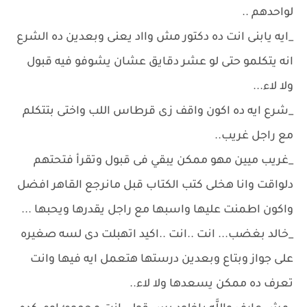
لواحدهم ..
_ايه يابنى انت ده دكتور مش وااد يعنى وبعدين ده الشرع
انه يتكلمو حتى لو عشر دقايق عشان يشوفو فيه قبول
ولا لاء...
_شرع ايه ده اكون واقف زى قرطاس اللب واختى بتتكلم
مع راجل غريب..
_غريب ميين مهو ممكن يبقي فى قبول وتقرأ فتحتهم
دلواقت وانا هخلى كتب الكتاب قبل مانرجع القاهر افضل
واكون اطمنت عليها واسبها مع راجل يقدرها ويحبها ...
_خالد بغضب... انت ..انت ..اكيد اتهبلت دى لسه صغيره
على جواز وبتاع وبعدين درستها هتعمل ايه فيها وانت
تعرف ده ممكن يسعدها ولا لاء..