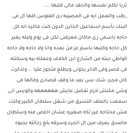
ثريا تكلم نفسها والحقد مالى قلبها ....
_طب والعمل ايه فى المصيبه دى الفلوس كلها ال فى
البنك بأسم اسماعيل الخاين الدون كنت فاكره انه كل
حاجه باسمي زى ماكان معرفنى لكن فى يوم وليله يغير
كل حاجه وكتبها باسم عز من بعده وانا ولا حاجه ولا حاجه
الواطي جبته من الشارع ابن الكلاف وعملته بيه وسكنته
فى قصر وفى الاخر يخونى ويطلع متجوز عليا .. وتذكرت
كان مجرد شك بس بعد ما وقف قصادى وقالها فى
وشي مكنش لازم تفضل عايش ههههههه وكويس انى
سمعت بالملف التسرق من شغل سلطان الكبير وكنت
مش محتاجه غير تكه صغيره عشان اخلص منه وسلطان
ماصدق يعرف مين ال اتجرء وسرقه بلغ رجالته يجبوه