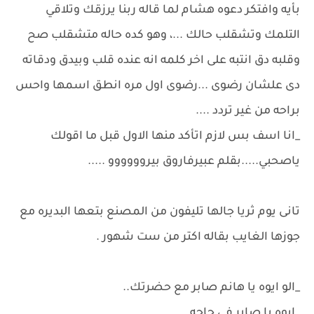
بأيه وافتكر دعوه هشام لما قاله ربنا يرزقك وتلاقي
التلمك وتشقلب حالك ...، وهو كده حاله متشقلب صح
وقلبه دق انتبه على اخر كلمه انه عنده قلب وبيدق ودقاته
دى علشان رضوى ...رضوى اول مره انطق اسمها واحس
براحه من غير تردد ....
_انا اسف بس لازم اتأكد منها الاول قبل ما اقولك
ياصحبي.....بقلم عبيرفاروق بيروووووو .....
تانى يوم ثريا جالها تليفون من المصنع بتعها البديره مع
جوزها الغايب بقاله اكتر من ست شهور .
_الو ايوه يا هانم صابر مع حضرتك..
_ايوه يا صابر في حاجه