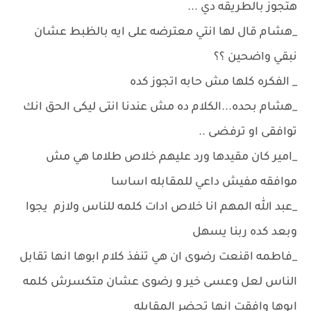
هتجوز بالطريقه دي ...
_هشام قال لها انتي معترضه على ايه بالظبط عشان
نبقي واضحين ؟؟
_ الفكره كلها مش حابه اتجوز كده
_هشام بحده...الكلام ده مش عندنا انتى ليكى الحق انك
توافقى او ترفضى ..
_امير كان مقيدها ورد عليهم خلاص طلاما هي مش
موافقه مفيش داعي للمقابله اساسا
_عبد الله المهم انا خلاص ادات كلمه للناس ولازم يجوا
وبعد كده ربنا يسهل
_فاطمه اقنعت رضوى ان هي تنفذ كلام ابوها انها تقابل
الناس لعل وعسى خير و رضوى عشان متكسرش كلمه
ابوها وافقت انها تحضر المقابله