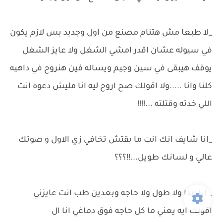
_لا طبعا مش هتنام مصنع من اول وجديد بس لازم يكون
في سيوله عشان اقدر امشي الشغل ولا عايز الشغل
يوقف هيبقى في سين وجيم ويساله فين هنروح في داهيه
كلنا وانا .....ولا اقولك صح اروح ليه انا مليش دعوه انت
اللي خدته وقتلته ...!!!!
_انا شايف انك انت ما بقتش تخافي زي الاول و صوتك
عالي و لسانك طويل...!!؟؟؟
_ انا ابدا ولا طول ولا حاجه وبعدين طب انت عايزني
اقولك ايه يعني ما كل حاجه فوق دماغي انا ال