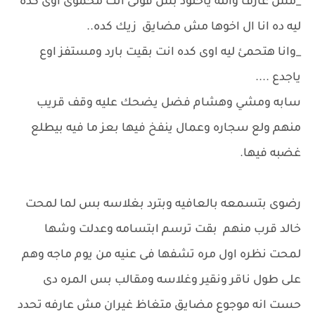
_مش عارف واللَّه ياخلود بس قولى انت محموئ اوى كده
ليه ده انا ال اخوها مش مضايق زيك كده..
_وانا هتحمئ ليه اوى كده انت بقيت بارد ومستفز اوع
ياجدع ....
سابه ومشي وهشام فضل يضحك عليه وقف قريب
منهم ولع سجاره وعمال ينفخ فيها بعز ما فيه بيطلع
غضبه فيها.
رضوى بتسمعه بالعافيه وبترد بغلاسه بس لما لمحت
خالد قرب منهم بقت ترسم ابتسامه وعدلت وشها
لمحت نظره اول مره تشفها فى عنيه من يوم ماجه وهم
على طول ناقر ونقير وغلاسه ومقالب بس المره دى
حست انه موجوع مضايق متغاظ غيران مش عارفه تحدد