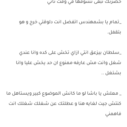
حضرتك تبقى تشوفها في وقت تاني
_تمام يا بشمهندس اتفضل انت دلوقتي خرج و هو
بتقفل.
_سلطان بيزعق انتي ازاي تخش على كده وانا عندي
شغل وانت مش عارفه ممنوع ان حد يخش عليا وانا
بشتغل ..
_ معلش يا باشا لو ما كانش الموضوع كبير ويستاهل ما
كنتش جيت لغايه هنا و عطلتك عن شغلك شغلك انت
فاهمني