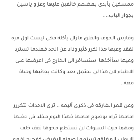
ممسكين بأيدى بعضهم خائفين عليها وعز و ياسين
بجوار الباب....
وفارس الخوف والقلق مازال يأكله فهى ليست اول مره
تفقد وعيها هذا تكرر كثير وذاد عن الحد فعندما تسترد
وعيها سأأخذها سنسافر الى الخارج كى اعرضها على
الاطباء لان هذا لن يحتمل بعد وكانت بجانبها وحياة
معه..
وعن قمر الغارقه فى ذكرى آليمه .. ترى الاحداث تتكررر
امامها تراه بوضوح امامها فهذا اليوم مخلد فى عقلها
ومهما مرت السنوات لن تستطع محوها تقف خلف
الابواب المغلقه تستمع لصوته البغيض كفحيح افعه