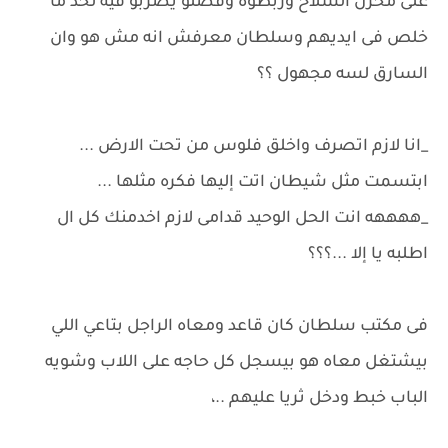
على مخزن السلاح وربطوه وفضلو يضربو فيه لحد ما
خلص فى ايديهم وسلطان معرفش انه مش هو وان
السارق لسه مجهول ؟؟
_انا لازم اتصرف واخلق فلوس من تحت الارض ...
ابتسمت مثل شيطان اتت إليها فكره مثلها ...
_ههههه انت الحل الوحيد قدامى لازم اخدمنك كل ال
اطلبه يا إلا ...؟؟؟
فى مكتب سلطان كان قاعد ومعاه الراجل بتاعي اللي
بيشتغل معاه هو بيسجل كل حاجه على اللاب وشويه
الباب خبط ودخل ثريا عليهم ..،