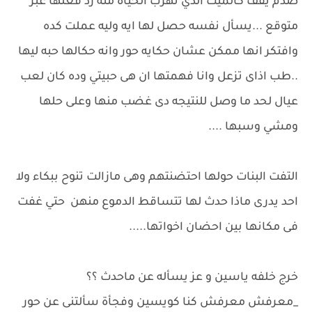
صدم يقف كالميت الذي تهرب الحياه منه رد فعلها غبر
متوقع ...يسأل نفسه حصل لها ايه وليه عملت كده
وافتكر انها ممكن عشان حكايه حور وانه حكالها حبه ليها
..طب اذاى تزعل وانا فهمتها ان هى حبيتي وده كان لعب
عيال لحد ما وصل للنتيجه دى غضب منها وعلى حلها
ومشي وسبها ....
التفت البنات حولها احتضنتهم وهى مازالت تنوح ببكاء ولا
احد يدرى ماذا حدث لها تتساقط الدموع منهن حتي غفت
فى مكانها بين احضان اخواتها.....
خرج خلفه ياسين و عز يسأله عن ماحدث ؟؟
_معرفش معرفش كنا كويسين وفجأة سألتنى عن حور