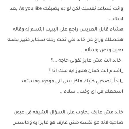
وانت تساعد نفسك لكن لو ده يضيقك As you like بعد
اذنك ...
هشام قابل العريس راجع على البييت ابتسم له وقاله
هحصلك وراح عن خالد لقي تحت رجله سجاير كتيير بصله
بعين ونص وسأله ..
_خالد انت مش عايز تقولى حاجه ...؟
_افندم انت كمان هعوز ايه منك انا ؟
_ابداً ياصحبي خليك فاكر بس انى موجود ومستعد
اسمعك فى اى وقت.. سلام ..
خالد مش عارف يجاوب على السؤال الشيفه فى عيون
صاحبه لانه هو نفسه مش عارف هو عايز ايه وحاسس