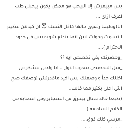
بس مبيغرش إلا البيحب هو ممكن يكون بيحبنى طب
اعرف ازاى ...
انا(وطبعا رضوى حالها كاكل النساء 😇 ان كيدهن عظيم
ابتسمت وحولت تبين انها بتدلع شويه بس فى حدود
الاحترام )....
_وحضرتك بقي تخصص ايه ؟؟
_قبل التخصص نتعرف الاول .، انا ولدتى بتشكر فى
اخلئك جداً و وصفتك بس اكيد ماقدرتش توصفك صح
انتى احلى بكتير مما قالت..
(طبعا خالد عمال بيحرق فى السجاير وفى اعصابه من
الكلام السامعه )
_مرسي كلك ذوق....