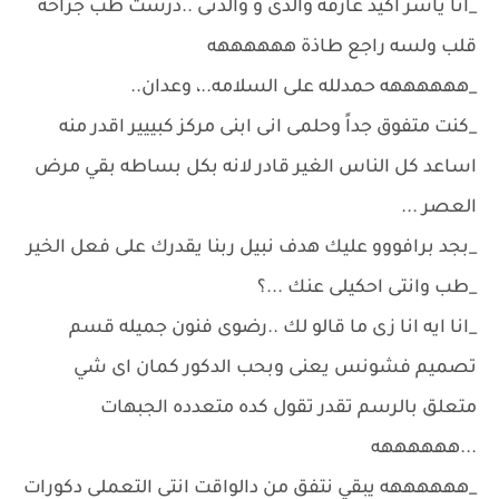
_انا ياسر اكيد عارفه والدى و والدتى ..درست طب جراحه
قلب ولسه راجع طاذة ههههههه
_ههههههه حمدلله على السلامه..، وعدان..
_كنت متفوق جداً وحلمى انى ابنى مركز كبييير اقدر منه
اساعد كل الناس الغير قادر لانه بكل بساطه بقي مرض
العصر ...
_بجد برافووو عليك هدف نبيل ربنا يقدرك على فعل الخير
_طب وانتى احكيلى عنك ...؟
_انا ايه انا زى ما قالو لك ..رضوى فنون جميله قسم
تصميم فشونس يعنى وبحب الدكور كمان اى شي
متعلق بالرسم تقدر تقول كده متعدده الجبهات
...ههههههه
_ههههههه يبقي نتفق من دالواقت انتى التعملى دكورات