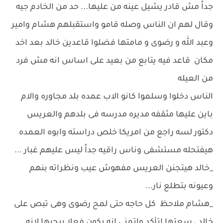
جداً مش قادر يشيل عينه من عليها... حد من الخادم جيه
وقال لهم ان الناس وصله قامو واستقبلهم هشام وامير
وعبد الله و رضوى و مامتها فضلوا قاعدين خالد بعد اخد
مكان قاعد فيه يتابع من بعيد على اساس انه مش فرد
من العيله
الناس دخلوا وسلموا كانو الاب عمده بلد مجاوره والام
باين عليها مثقفه مديره مدرسه فى بلدهم والعريس
دكتور لسه راجع من امريكا خلص دراسته وابوه العمده
هيفتحله مستشفى وناس راقيه جداً ليس عليهم غبار ...
_خالد هيتجنن العريس مفهوش عيب ونظراته بنهم
وعيونه بتطلع نار...
_هشام ملاحظ كل حاجه حتى لمح رضوى وهى تبص على
خالد ، سعتها اتأكد واتمنى انه يكون فعلا بيحبها لانه