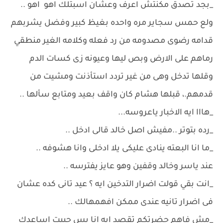
_بجد تصدق مكنتش اعرف وعشان اسبتلك اهو اهو ..
ولع حمس سجاير مره واحده بغيظ كبير وفضل يشربهم
قدامه رضوى مصدومه من رد فعله وكلامه الغير منطقي
رماهم على الارض وبص ليها وعيونه زى كسات الدم
وقلها تدخل وهى من غير تردد استأذنت ومشيت من
قدمهم.، قبلها هشام كان واقف بعيد ومتابع سألها ..
_هااا ايه الاخبار ياعروسه...
_رده بتوتر ..مفيش اصل خالد قالى ادخل ..
_ما انا البعته ينادى عليكى يلا ادخلى وانا هشوفه ..
عند ياسر وخالد وقفين وهو عايز يفترسه ..
_انت بقي قولت اضرار التدخين ايه ؟ عيد تانى كده عشان
فى اضرار تانيه عندى ممكن افهمهالك ..
_مش فاهم حضرتكم تقصد ايه انا بس حبيت اساعدك