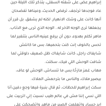
إبراهيم عض على شفته السفلى، يتذكر تلك الليلة حين
عاد فوجدها ترتجف، ترفض الحديث، وعيناها تفضحان
أنها كانت على وشك الانهيار. لكنه لم يشفق، بل قرر أن
يجعلها ترى الوجه الآخر له.. الوجه الذي تربى مع الذئاب.
ماهر تكلم بهدوء، دون أن يرفع عينيه:الناس بتتغير لما
تحس بالخوف إنت كنت بتحميها، بس ما كانتش
شايفاك راجل، كانت شايفاك ظل ضعيف دلوقتي لما
شافت الوحش اللي فيك، سكتت.
مهاب غمز مازحًا:بس ما تنساش، الوحش لو عاف،
بيصير ملاك، والناس ما بترحمش الملاك.
سكت إبراهيم للحظات، ثم قال بنبرة فيها وجع دفين:أنا
اللي نسي إننا مش في عالم طيب نسيت إني اتربيت على
إيد جسار، واتعلمت الصبر من ماهر، واتضحكت على