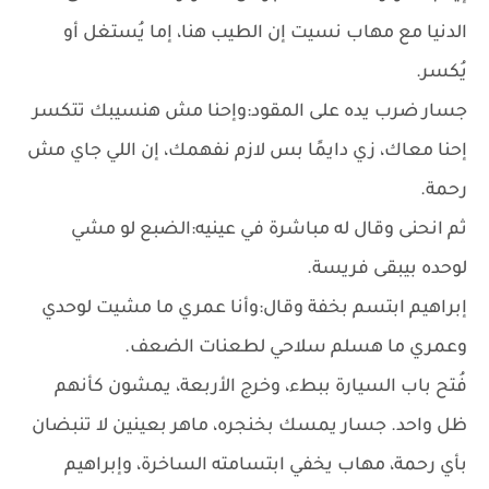
الدنيا مع مهاب نسيت إن الطيب هنا، إما يُستغل أو
يُكسر.
جسار ضرب يده على المقود:وإحنا مش هنسيبك تتكسر
إحنا معاك، زي دايمًا بس لازم نفهمك، إن اللي جاي مش
رحمة.
ثم انحنى وقال له مباشرة في عينيه:الضبع لو مشي
لوحده بيبقى فريسة.
إبراهيم ابتسم بخفة وقال:وأنا عمري ما مشيت لوحدي
وعمري ما هسلم سلاحي لطعنات الضعف.
فُتح باب السيارة ببطء، وخرج الأربعة، يمشون كأنهم
ظل واحد. جسار يمسك بخنجره، ماهر بعينين لا تنبضان
بأي رحمة، مهاب يخفي ابتسامته الساخرة، وإبراهيم