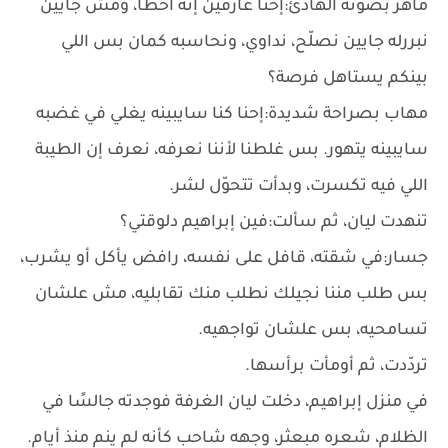
ماهر بصوته الهادئ:إحنا عارفين إنه أخطأ، ومش جايين
نبررله جايين نصلّح، نداوي، ونحاسبه كمان بس اللي
بينكم يستاهل فرصة؟
مهاب بصراحة شديدة:إحنا كنا سايبينه يغلي في غضبه
سايبينه يتهور. بس غلطنا لأننا نعرفه، نعرف إن الطيبة
اللي فيه تكسرت، وبدأت تتحوّل لشر.
تنهدت ليان، ثم سألت:فين إبراهيم دلوقتي؟
جسار:في شقته، قافل على نفسه، رافض يأكل أو يشرب،
بس طلب مننا نجيلك نطلب منك تقابليه، مش علشان
تسامحيه، بس علشان تواجهيه.
تردّدت، ثم أومأت برأسها.
في منزل إبراهيم، دخلت ليان الغرفة فوجدته جالسًا في
الظلام، شعره مبعثر، وجهه شاحب كأنه لم ينم منذ أيام.