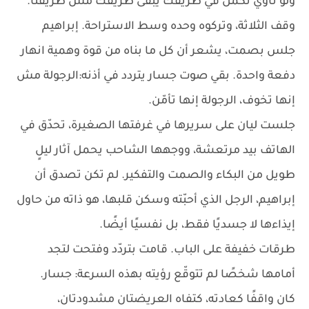
ولو ناوي تكمل في طريقك يبقى طريقك مش طريقنا.
وقف الثلاثة، وتركوه وحده وسط الاستراحة. إبراهيم
جلس بصمت، يشعر أن كل ما بناه من قوة وهمية انهار
دفعة واحدة. بقي صوت جسار يتردد في أذنه:الرجولة مش
إنها تخوف، الرجولة إنها تأمّن.
جلست ليان على سريرها في غرفتها الصغيرة، تحدّق في
الهاتف بيد مرتعشة، ووجهها الشاحب يحمل آثار ليلٍ
طويل من البكاء والصمت والتفكير. لم تكن تصدق أن
إبراهيم، الرجل الذي أحبّته وسكن قلبها، هو ذاته من حاول
إيذاءها لا جسديًا فقط، بل نفسيًا أيضًا.
طرقات خفيفة على الباب. قامت بتردّد وفتحت لتجد
أمامها شخصًا لم تتوقّع رؤيته بهذه السرعة: جسار.
كان واقفًا كعادته، كتفاه العريضتان مشدودتان،