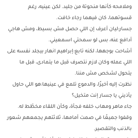
وملامحه كأنها منحوتة من جليد. لكن عينيه، رغم
قسوتهما، كان فيهما رجاء خافت.
جسار:ليان أعرف إن اللي حصل مش بسيط، ومش هاجي
أدافع عنه، بس لو سمحتي اسمعيني.
أشاحت بوجهها، لكنه تابع:إبراهيم انهار بيجلد نفسه على
اللي عمله وكان لازم نتصرف قبل ما يتمادى، قبل ما
يتحول لشخص مش مننا.
نظرت إليه أخيرًا، والدموع تلمع في عينيها:هو اللي حاول
يأذيني يا جسار إنت متخيل؟
جاء ماهر ومهاب خلفه فجأة، وكأن اللقاء مخطّط له.
وقفوا جميعًا في صمت أمامها، ثلاثتهم يجمعهم شعور
بالذنب والتقصير.