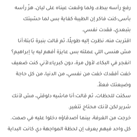
رفع رأسه ببطء، ولما وقعت عيناه على ليان، هزّ رأسه
بأسى:كنت فاكر إن الطيبة كفاية بس لما حسّيتك
بتبعدي، فقدت نفسي.
اقتربت منه، نظرت إليه طويلًا، ثم قالت بنبرة ثابتة:أنا
مش هنسى اللي عملته بس عايزة أفهم ليه يا إبراهيم؟
انفجر في البكاء، لأول مرة، دون كبرياء:لأني كنت ضعيف
خفت أفقدك خفت من نفسي، من الدنيا، من كل حاجة
وضيعتك فعلاً.
سكتت للحظات، ثم قالت:أنا ماشيه دلوقتي، مش لأنك
شرير لكن لأنك محتاج تتغير.
خرجت من الغرفة، بينما أصدقاؤه دخلوا عليه في صمت.
كل واحد فيهم يعرف إن لحظة المواجهة دي كانت البداية