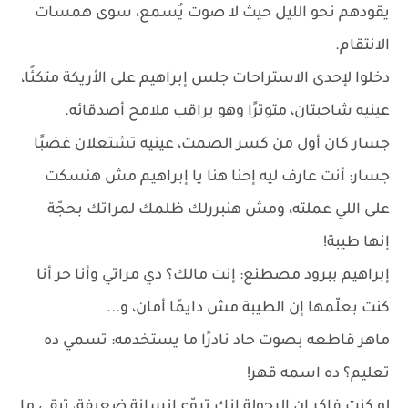
يقودهم نحو الليل حيث لا صوت يُسمع، سوى همسات
الانتقام.
دخلوا لإحدى الاستراحات جلس إبراهيم على الأريكة متكئًا،
عينيه شاحبتان، متوترًا وهو يراقب ملامح أصدقائه.
جسار كان أول من كسر الصمت، عينيه تشتعلان غضبًا
جسار: أنت عارف ليه إحنا هنا يا إبراهيم مش هنسكت
على اللي عملته، ومش هنبررلك ظلمك لمراتك بحجّة
إنها طيبة!
إبراهيم ببرود مصطنع: إنت مالك؟ دي مراتي وأنا حر أنا
كنت بعلّمها إن الطيبة مش دايمًا أمان، و...
ماهر قاطعه بصوت حاد نادرًا ما يستخدمه: تسمي ده
تعليم؟ ده اسمه قهر!
لو كنت فاكر إن الرجولة إنك تروّع إنسانة ضعيفة، تبقى ما