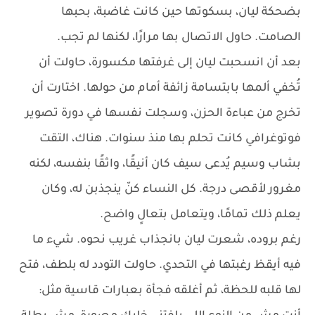
بضحكة ليان، بسكوتها حين كانت غاضبة، بحبها
الصامت. حاول الاتصال بها مرارًا، لكنها لم تجب.
بعد أن انسحبت ليان إلى غرفتها مكسورة، حاولت أن
تُخفي ألمها بابتسامة زائفة أمام من حولها. اختارت أن
تخرج من عباءة الحزن، وسجلت نفسها في دورة تصوير
فوتوغرافي كانت تحلم بها منذ سنوات. هناك، التقت
بشاب وسيم يُدعى سيف كان أنيقًا، واثقًا بنفسه، لكنه
مغرور لأقصى درجة. كل النساء كنّ ينجذبن له، وكان
يعلم ذلك تمامًا، ويتعامل بتعالٍ واضح.
رغم بروده، شعرت ليان بانجذاب غريب نحوه. شيء ما
فيه أيقظ رغبتها في التحدي. حاولت التودد له بلطف، فتح
لها قلبه للحظة، ثم أغلقه فجأة بعبارات قاسية مثل: