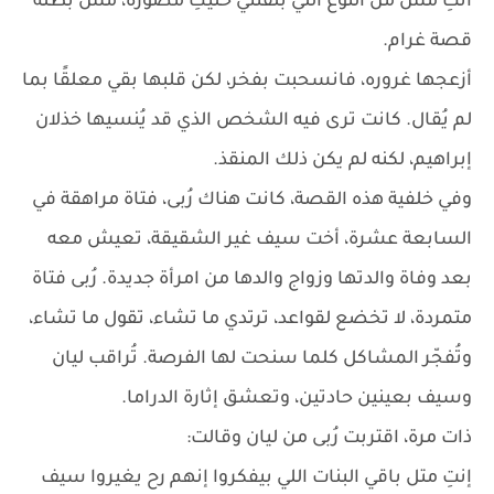
أنتِ مش من النوع اللي بلفتني خليكِ مصورة، مش بطلة
قصة غرام.
أزعجها غروره، فانسحبت بفخر، لكن قلبها بقي معلقًا بما
لم يُقال. كانت ترى فيه الشخص الذي قد يُنسيها خذلان
إبراهيم، لكنه لم يكن ذلك المنقذ.
وفي خلفية هذه القصة، كانت هناك رُبى، فتاة مراهقة في
السابعة عشرة، أخت سيف غير الشقيقة، تعيش معه
بعد وفاة والدتها وزواج والدها من امرأة جديدة. رُبى فتاة
متمردة، لا تخضع لقواعد، ترتدي ما تشاء، تقول ما تشاء،
وتُفجّر المشاكل كلما سنحت لها الفرصة. تُراقب ليان
وسيف بعينين حادتين، وتعشق إثارة الدراما.
ذات مرة، اقتربت رُبى من ليان وقالت:
إنتِ متل باقي البنات اللي بيفكروا إنهم رح يغيروا سيف