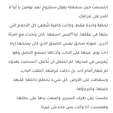
ابتسمت حين سمعته يقول:سنتزوج بعد يومين يا ليا لا
أقدر على فراقك.
لحظة واحدة فقط، وكانت كافية لتُطفئ كل الأحلام التي
بنتها في عقلها. ليا؟!ليس اسمها. كان يتحدث مع امرأة
أخرى. صوته صادق نفس الصدق الذي كان يمنحها إياه
ذات يوم. عينها على الباب، وأذناها تسمع النصل وهو
يُغرس في صدرها. لم تحتمل أن تُكمل، انسحبت بهدوء
لم تنهار أمام أحد، بل دخلت غرفتها، أغلقت الباب،
وسقطت على الأرض. كل شيء تحطم داخلها: قلبها،
جنينها، وكبرياؤها.
جلست على طرف السرير، وضعت يدها على بطنها،
وهمست: أنا وأنت بس محدش غيرنا.