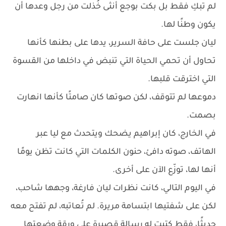
لم تبكِ فقط بل بكت بوجع أنثى خُذلت من رجل وعدها أن
يكون وطنًا لها.
ليان جلست على حافة السرير، يدها على بطنها كأنها
تحاول أن تحمي الحياة التي تنبض في داخلها من القسوة
التي اخترقت قلبها.
دموعها لم تتوقف، لكن صوتها كان صامتًا كأنها انهارت
بصمت.
في الخارج، كان إبراهيم يضحك ويتحدث مع ليا عبر
الهاتف، صوته دافئ، حنون الكلمات التي كانت تظن يومًا
أنها لها، توزّع الآن على أخرى.
في اليوم التالي، كانت نظرات ليان فارغة، وجهها شاحب،
لكن على شفتيها ابتسامة مريرة. لم تُعاتبه، لم تفتح معه
حديثًا، فقط كتبت له رسالة قصيرة على ورقة وضعتها