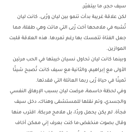
سيف حجر، ما بيتغيّر.
لكن علاقة غريبة بدأت تنمو بين ليان ورُبى. كانت ليان
تُشبه في ملامحها أخت رُبى التي ماتت وهي طفلة، مما
جعل الفتاة تتمسك بها رغم تمردها. هذه العلاقة قلبت
الموازين.
وبينما كانت ليان تحاول نسيان خيبتها في الحب مرتين
الأولى مع إبراهيم، والثانية مع سيف كانت تُصبح شيئًا
ثمينًا في حياة رُبى ربما العائلة التي فقدتها.
وفي لحظة حاسمة، مرضت ليان بسبب الإرهاق النفسي
والجسدي، وتم نقلها للمستشفى وهناك، دخل سيف
فجأة. لم يكن يحمل وردًا، بل ملامح مربكة. اقترب منها
وقال بصوت منخفض:ما كنت بعرف إني ممكن أخاف