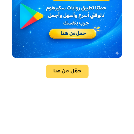
حمّل من هنا