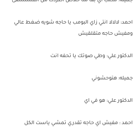
جميله: مكتب اي بقا منا خلاص أطردت من المستشفى
احمد: لالالا انتي زاي البومب يا حاجه شويه ضغط عالي
ومفيش حاجه متقلقيش
الدكتور علي: وطي صوتك يا تحفه انت
جميله: هتوحشوني
الدكتور علي: هو في اي
احمد : مفيش اي حاجه تقدري تمشي ياست الكل