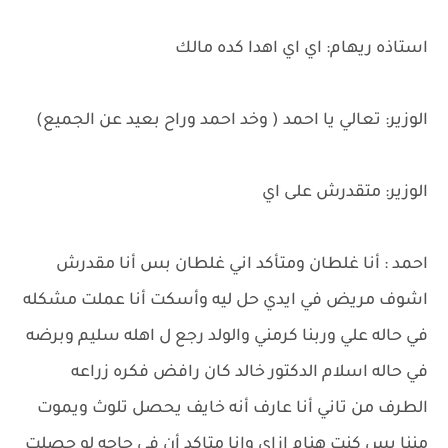
استاذه ريهام: اي اي اهدا كده مالك
الوزير: تعالي يا احمد ( وخد احمد وراح بعيد عن الجميع)
الوزير: متقدرش على اي
احمد : أنا غلطان ومتأكد اني غلطان بس أنا مقدرش
اشوف مريض في ايدي حل ليه وأسكت أنا عملت مشكله
في حاله علي وربنا كرمني والولد رجع ل اهله سليم وبرضه
في حاله اسلام الدكتور خالد كان رافض فكره زراعه
الطرف من تاني أنا عارف أنه خايف يحصل تلوث ويموت
مننا بس كنت هنام ازاي وانا متاكد أن في حاجه لو حصلت