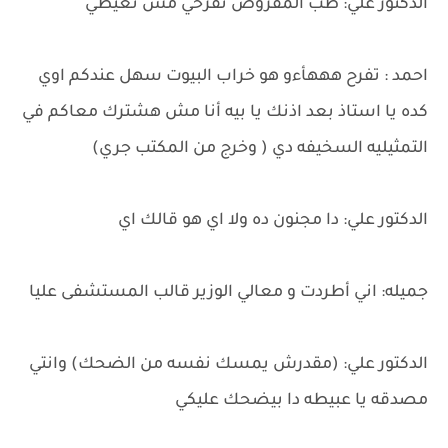
الدكتور علي: طب المفروض تفرحي مش تعيطي
احمد : تفرح هههأءو هو خراب البيوت سهل عندكم اوي
كده يا استاذ بعد اذنك يا بيه أنا مش هشترك معاكم في
التمثيليه السخيفه دي ( وخرج من المكتب جري)
الدكتور علي: دا مجنون ده ولا اي هو قالك اي
جميله: اني أطردت و معالي الوزير قالب المستشفى عليا
الدكتور علي: (مقدرش يمسك نفسه من الضحك) وانتي
مصدقه يا عبيطه دا بيضحك عليكي