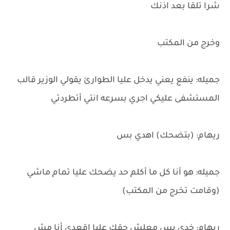
شرا تلقا بعد اذنك
وخرج من المكتب
جميله: ينفع يعني يدخل عليا الطوارئ يقولي الوزير قالب
المستشفى عليكي اجري بسرعه انتي أتطردتي
ريهام: (بتضحك) اهدي بس
جميله: هو أنا كل ما أكلم حد يضحك عليا تمام ماشي
(وقامت تخرج من المكتب)
ريهام: خدي بس معلش حقك عليا اقعدي أنا مش