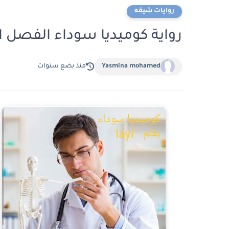
روايات شيقه
رواية كوميديا سوداء الفصل الواحد و ا
Yasmina mohamed
منذ بضع سنوات