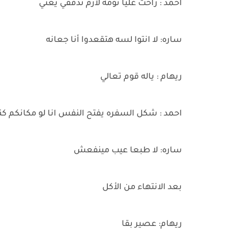
احمد : راحت عليا نومه لازم تدققي يعني
ساره: لا انتوا لسه هتقعدوا أنا جعانه
ريهام : ياله قوم تعالي
احمد : شكل السفره يفتح النفس انا لو مكانكم 
ساره: لا طبعا عيب مينفعش
بعد الانتهاء من الأكل
ريهام: عصير بقا