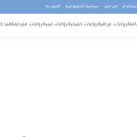
استخدام
من نحن
سياسة الخصوصيه
أتصل بنا
املة
روايات عراقية
روايات خليجية
روايات ليبية
روايات مترجمة
قيد كت