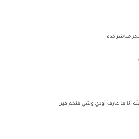
حر مباشر كده
له أنا ما عارف أودي وشي منكم فين