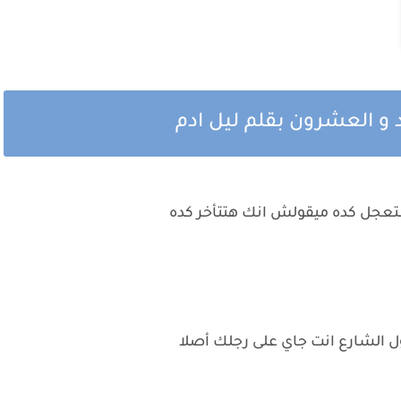
 و العشرون بقلم ليل ادم
ستعجل كده ميقولش انك هتتأخر كده
ول الشارع انت جاي على رجلك أصلا