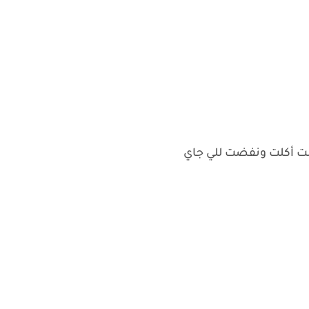
كنت أكلت ونفضت للي جاي