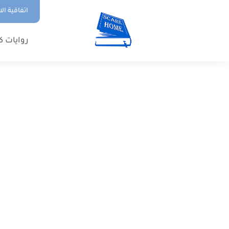
اتفاقية ال
روايات ك