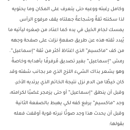
وكامل رغبته ووعيه حتى يتعرف على المكان وما يحتويه
لذا سكنته ثقةٌ وشجاعةٌ جعلتاه يقف مرفوع الرأس
يمسك لجام الخيل في يده كما اعتاد من صِغره ليأتيه ما
يُبدد ثقته هذه عن طريق صفعةٍ نزلت على صفحة وجهه
من كف “ماكسيم” الذي اغتاظ أكثر من ثقة “إسماعيل”.
رمش “إسماعيل” بغير تصديق مُرفرفًا بأهدابه وخاصةً
وهو يشعر بذاك الشيء اللزج الذي مر بجانب شفته وقد
كان خيطًا من الدم نزل نتيجة الخاتم الذي يرتديه الأخر،
وقبل أن ينطق “إسماعيل” أو حتى يزمجر غضبًا لكرامته،
وجد “ماكسيم” يرفع كفه لكي يهبط بالصفعة الثانية
وقبل أن يحدث هذا وجد صوتًا نبرته قوية أوقفت فعله
بقولها: