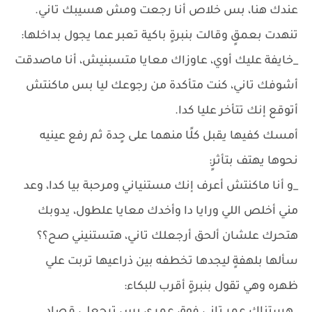
عندك هنا، بس خلاص أنا رجعت ومش هسيبك تاني.
تنهدت بعمقٍ وقالت بنبرةٍ باكية تعبر عما يجول بداخلها:
_خايفة عليك أوي، عاوزاك معايا متسبنيش، أنا ماصدقت
أشوفك تاني، كنت متأكدة من رجوعك ليا بس ماكنتش
أتوقع إنك تتأخر عليا كدا.
أمسك كفيها يقبل كلًا منهما على حٍدة ثم رفع عينيه
نحوها يهتف بتأثرٍ:
_و أنا ماكنتش أعرف إنك مستنياني ومرحبة بيا كدا، وعد
مني أخلص اللي ورايا دا وأخدك معايا علطول، يدوبك
هتحرك علشان ألحق أرجعلك تاني، هتستنيني صح؟؟
سألها بلهفةٍ ليجدها تخطفه بين ذراعيها تربت علي
ظهره وهي تقول بنبرةٍ أقرب للبكاء: