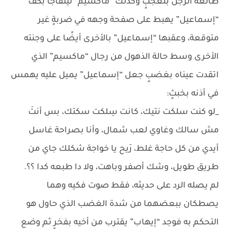
طالعه الرجل بتعجبٍ وكذلك “ماكسيم” ليتفاجأ بكف
“إسماعيل” يهبط على صفحة وجهه في ضربةٍ غير
متوقعة، وعقبها “إسماعيل” بالأخرى أيضًا على وجنته
الأخرى وسط حالة الذهول من رجال “ماكسيم” الذي
اتقدت عيناه بغضبٍ جعل “إسماعيل” يميل عليه يهمس
في أذنه بخبثٍ:
_لو كنت سلكت نتيك، كانت سِلكت سكتك، بس أنتَ
مش سالك وغاوي لعب شمال، وأنا بصراحة غاسل
أيدي من كل حاجة غلط، رَيح يا خواجة شكلك جاي من
طريق طويل، وشك أصفر وباهت، ولا دا طبعه كدا ؟؟.
لم يصله الرد على حديثه، فقط صوت فكيه وهما
يصطكان ببعضهما من شدة الغضب الذي حاول هو
التحكم به فوجد “إيهاب” يقترب من أخيه بفخرٍ ثم وضع