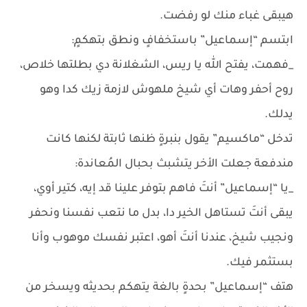
هيبقى غباء منك لو رفضت.
ابتسم “إسماعيل” باستخفافٍ ونطق بتهكمٍ:
_فهمت، يفتح الله يا ريس، الشغلانة دي بطلتها خلاص،
روح أحفر وهات أي شيخ ملهوش لازمة زيك كدا وهو
يدلك.
تدخل “ماكسيم” يقول بنبرةٍ ظنها ثابتة لكنها كانت
مندفعة جعلت الأخر يتشبث بحبال المُعاندة:
_يا “إسماعيل” أنتَ فاهم بتوفر علينا قد إيه، كتير أوي،
يبقى أنتَ تستاهل الخير دا، بدل ما نتعب نفسنا ونحفر
ونجيب شيخ، عندنا أنتَ أهو، اعتبر نفسك موهوب وأنا
بستثمر فيك.
هتف “إسماعيل” بحدةٍ بالغة يتهكم بحديثه ويسخر من