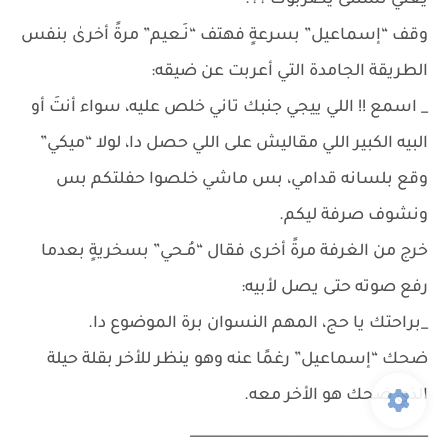
يعني تستنى يضربوك ؟؟.
وقف “إسماعيل” بسرعةٍ فهتف “نَـعيم” مرةً أخرىٰ بنفس
الطريقة الجامدة التي أعربت عن ضيقه:
_ اسمع !! اللي ييجي جنبك تاني خلص عليه، سواء أنتَ أو
البيه الكبير اللي مقاليش على اللي حصل دا، لولا “ميكي”
وقع بلسانه قدامي، بس ماشي خلصوا حفلتكم بس
ونشوف صرفة ليكم.
خرج من الغرفة مرةً أخرى فقال “مُـحي” بسخريةٍ بعدما
رفع صوته حتى يصل لأبيه:
_براحتك يا حج، المهم النسوان برة الموضوع دا.
ضحك “إسماعيل” رغمًا عنه وهو ينظر للأخر بقلة حيلة
الذي ضحك هو الأخر معه.
__________________________________