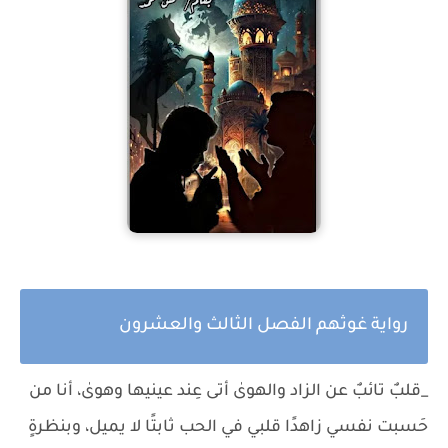
رواية غوثهم الفصل الثالث والعشرون
_قلبٌ تائبٌ عن الزاد والهوىٰ أتى عِند عينيها وهوىٰ، أنا من
حَسبت نفسي زاهدًا قلبي في الحب ثابتًا لا يميل، وبنظرةٍ