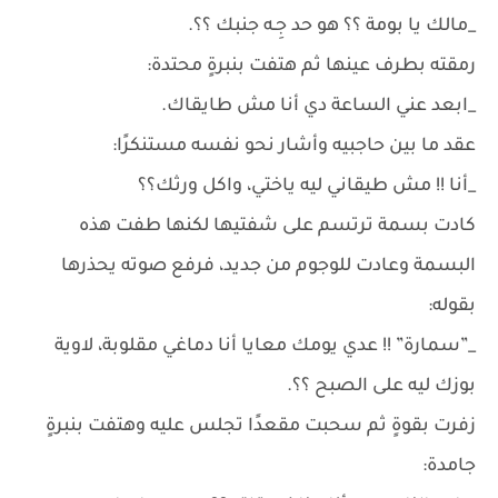
_مالك يا بومة ؟؟ هو حد جِـه جنبك ؟؟.
رمقته بطرف عينها ثم هتفت بنبرةٍ محتدة:
_ابعد عني الساعة دي أنا مش طايقاك.
عقد ما بين حاجبيه وأشار نحو نفسه مستنكرًا:
_أنا !! مش طيقاني ليه ياختي، واكل ورثك؟؟
كادت بسمة ترتسم على شفتيها لكنها طفت هذه
البسمة وعادت للوجوم من جديد، فرفع صوته يحذرها
بقوله:
_”سمارة” !! عدي يومك معايا أنا دماغي مقلوبة، لاوية
بوزك ليه على الصبح ؟؟.
زفرت بقوةٍ ثم سحبت مقعدًا تجلس عليه وهتفت بنبرةٍ
جامدة: