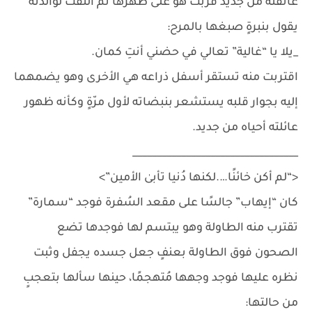
عانقته من جديد فربت هو على ظهرها ثم التفت لوالدته
يقول بنبرةٍ صبغها بالمرح:
_يلا يا “غالية” تعالي في حضني أنتِ كمان.
اقتربت منه تستقر أسفل ذراعه هي الأخرى وهو يضمهما
إليه بجوار قلبه يستشعر بنبضاته لأول مرّةٍ وكأنه ظهور
عائلته أحياه من جديد.
__________________________________
<“لم أكن خائنًا….لكنها دُنيا تأبىٰ الأمين”>
كان “إيهاب” جالسًا على مقعد السُفرة فوجد “سمارة”
تقترب منه الطاولة وهو يبتسم لها فوجدها تضع
الصحون فوق الطاولة بعنفٍ جعل جسده يجفل وثبت
نظره عليها فوجد وجهها مُتهجمًا، حينها سألها بتعجبٍ
من حالتها: