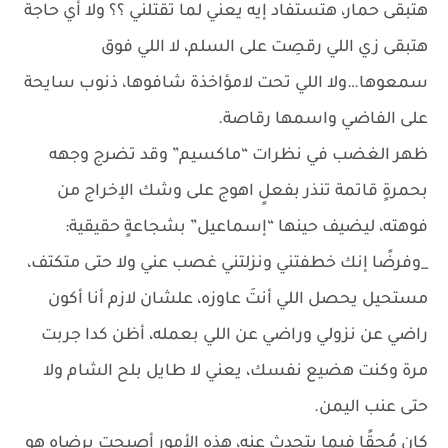
هتبقى حمار، هتستفاد إيه يعني لما تقتلني ؟؟ ولا أي حاجة
هتبقى زي اللي رقصِت على السلم، لا اللي فوق
سمعوها…ولا اللي تحت لامؤاخذة شافوها، ذنوب سايحة
على الفاضي واسمها رقاصة.
ظهر الغضب في نظرات “ماكسيم” وقد تضرج وجهه
بحمرةٍ قاتمة تنذر بفعلٍ اهوج على وشك الإخراج من
فوهته، ليضيف حينها “إسماعيل” بشجاعةٍ حقيقية:
_وفرضًا إنك خطفتني ونزلتني غصب عني ولا حتى متكتف،
مستحيل يحصل اللي أنتَ عاوزه، علشان لازم أنا أكون
راضي عن نزولي وراضي عن اللي بعمله، أظن كدا جربت
مرة وكنت هضيع نفسك، يعني لا طايل بلح الشام ولا
حتى عنب اليمن.
كان مُحقًا فيما يتحدث عنه، هذه الأمور أصبحت برضاه هو