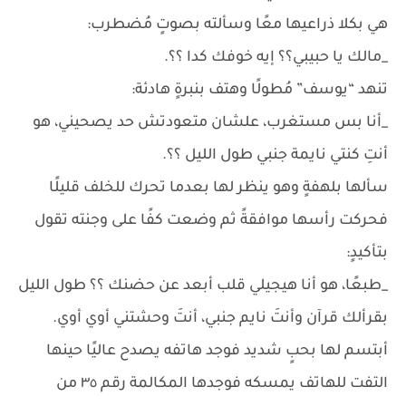
هي بكلا ذراعيها معًا وسألته بصوتٍ مُضطرب:
_مالك يا حبيبي؟؟ إيه خوفك كدا ؟؟.
تنهد “يوسف” مُطولًا وهتف بنبرةٍ هادئة:
_أنا بس مستغرب، علشان متعودتش حد يصحيني، هو
أنتِ كنتي نايمة جنبي طول الليل ؟؟.
سألها بلهفةٍ وهو ينظر لها بعدما تحرك للخلف قليلًا
فحركت رأسها موافقةً ثم وضعت كفًا على وجنته تقول
بتأكيدٍ:
_طبعًا، هو أنا هيجيلي قلب أبعد عن حضنك ؟؟ طول الليل
بقرألك قرآن وأنتَ نايم جنبي، أنتَ وحشتني أوي أوي.
أبتسم لها بحبٍ شديد فوجد هاتفه يصدح عاليًا حينها
التفت للهاتف يمسكه فوجدها المكالمة رقم ٣٥ من