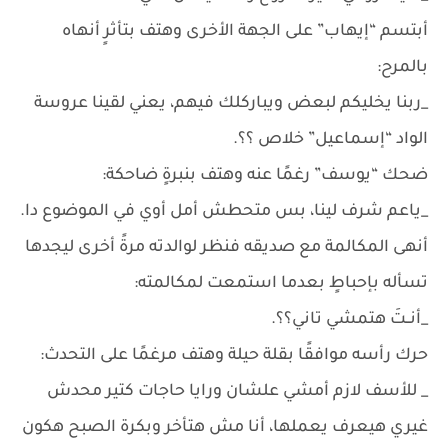
أبتسم “إيهاب” على الجهة الأخرى وهتف بتأثرٍ أنهاه
بالمرح:
_ربنا يخليكم لبعض ويباركلك فيهم، يعني لقينا عروسة
الواد “إسماعيل” خلاص ؟؟.
ضحك “يوسف” رغمًا عنه وهتف بنبرةٍ ضاحكة:
_ياعم شرف لينا، بس متحطش أمل أوي في الموضوع دا.
أنهى المكالمة مع صديقه فنظر لوالدته مرةً أخرى ليجدها
تسأله بإحباطٍ بعدما استمعت لمكالمته:
_أنــتَ هتمشي تاني؟؟.
حرك رأسه موافقًا بقلة حيلة وهتف مرغمًا على التحدث:
_ للأسف لازم أمشي علشان ورايا حاجات كتير محدش
غيري هيعرف يعملها، أنا مش هتأخر وبكرة الصبح هكون