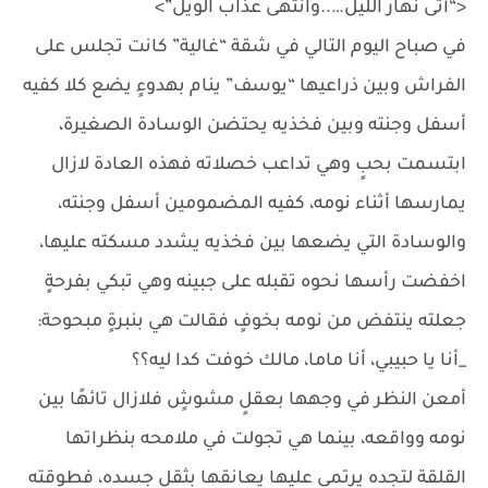
<“أتى نهار الليْل…..وانتهى عذاب الوَيل”>
في صباح اليوم التالي في شقة “غالية” كانت تجلس على
الفراش وبين ذراعيها “يوسف” ينام بهدوءٍ يضع كلا كفيه
أسفل وجنته وبين فخذيه يحتضن الوسادة الصغيرة،
ابتسمت بحبٍ وهي تداعب خصلاته فهذه العادة لازال
يمارسها أثناء نومه، كفيه المضمومين أسفل وجنته،
والوسادة التي يضعها بين فخذيه يشدد مسكته عليها،
اخفضت رأسها نحوه تقبله على جبينه وهي تبكي بفرحةٍ
جعلته ينتفض من نومه بخوفٍ فقالت هي بنبرةٍ مبحوحة:
_أنا يا حبيبي، أنا ماما، مالك خوفت كدا ليه؟؟
أمعن النظر في وجهها بعقلٍ مشوشٍ فلازال تائهًا بين
نومه وواقعه، بينما هي تجولت في ملامحه بنظراتها
القلقة لتجده يرتمي عليها يعانقها بثقل جسده، فطوقته