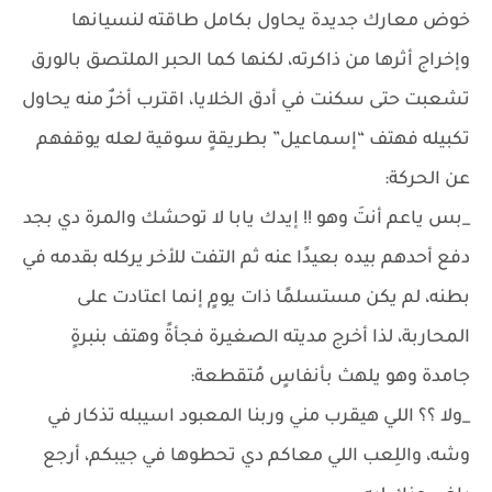
خوض معارك جديدة يحاول بكامل طاقته لنسيانها
وإخراج أثرها من ذاكرته، لكنها كما الحبر الملتصق بالورق
تشعبت حتى سكنت في أدق الخلايا، اقترب أخرٌ منه يحاول
تكبيله فهتف “إسماعيل” بطريقةٍ سوقية لعله يوقفهم
عن الحركة:
_بس ياعم أنتَ وهو !! إيدك يابا لا توحشك والمرة دي بجد
دفع أحدهم بيده بعيدًا عنه ثم التفت للأخر يركله بقدمه في
بطنه، لم يكن مستسلمًا ذات يومٍ إنما اعتادت على
المحاربة، لذا أخرج مديته الصغيرة فجأةً وهتف بنبرةٍ
جامدة وهو يلهث بأنفاسٍ مُتقطعة:
_ولا ؟؟ اللي هيقرب مني وربنا المعبود اسيبله تذكار في
وشه، واللِعب اللي معاكم دي تحطوها في جيبكم، أرجع