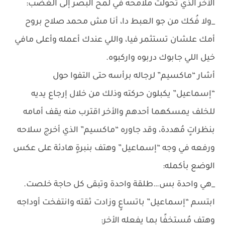
الأخر الذي تحولت ملامحه في لمح البصر إلى الغضب:
_ولا فُكك من جو العبط دا، أنا مش محمد صلاح بروح
أمك علشان تستثمر فيا، واللي عندك أعمله وأعلى مافي
خيل اللي جابوك دربوه واركبوه.
أشار “ماكسيم” لرجاله برأسه حتى التفوا حول
“إسماعيل” يكبلون حركته وذلك من خلال إرجاع يديه
للخلف يمسكهما أحدهم والأخر اقترب منه يقف أمامه
بنظراتٍ مُهددة، وقد جاوره “ماكسيم” الذي أخرج سلاحه
ورفعه في وجه “إسماعيل” وهتف بنبرةٍ هادئة على عكس
الوضع بأكمله:
_هي واحدة بس…طلقة واحدة وتبقى كل حاجة خلصت.
ابتسم “إسماعيل” باتساعٍ وزادت ثقته وانتفخت أوداجه
وهتف مُستخفًا بما يفعله الأخر: