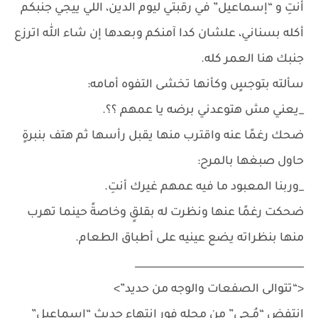
أنتِ و “إسماعيل” في رقبتي ليوم الدين، اللي ييجي جنبكم
أكله بسناني، علشان كدا آمنكم وبعدها إن شاء الله اترزع
جنبك هنا العمر كله.
سألته بتوجسٍ وكأنها تخشى التفوه أمامه:
_يعني مش هتوعدني برضه يا عمهم ؟؟.
ضحك رغمًا عنه واقترب منها يقبل رأسها ثم هتف بنبرةٍ
حاول صبغها بالمرح:
_وربنا المعبود ما فيه عمهم غيرك أنتِ.
ضحكت رغمًا عنها ونظرت له بقلقٍ وخاصةً حينما تهرب
منها بنظراته يضع عينيه على أطباق الطعام.
__________________________________
<“تتوالى الصفعات والوجه من حديد”>
انتفض “مُـحي” من محله فور انتهاء حديث “إسماعيل”