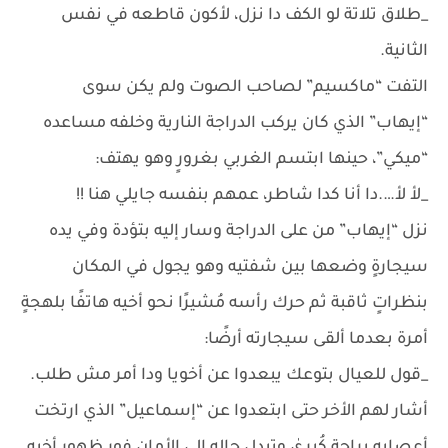
_طلاق تلاتة لو الكف دا نزل، لأكون قاطعه في نفس
الثانية.
التفت “ماكسيم” لصاحب الصوت ولم يكن سوى
“إيهاب” الذي كان يركب الدراجة النارية وخلفه مساعده
“ميكي”، حينها ابتسم الغربي بغرورٍ وهو يهتف:
_لأ لأ….دا أنا كدا شاطر، عمهم بنفسه جايلي هنا !!
نزل “إيهاب” من على الدراجة وسار إليه بتؤدة وفي يده
سيجارةٍ وضعها بين شفتيه وهو يجول في المكان
بنظراتٍ ثاقبة ثم حرك رأسه مُشيرًا نحو أخيه هاتفًا بلهجةٍ
أمرة بعدما ألقى سيجارته أرضًا:
_قول للعيال بتوعك يبعدوا عن أخويا ودا أمر مش طلب.
أشار لهم الأخر حتى ابتعدوا عن “إسماعيل” الذي ارتخت