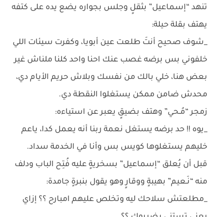
تنهد “إسماعيل” بثقلٍ وجلس بجواره يضع يده على كتفه
يهتف بقلة حيلة:
_شوف صحيح أنتَ طلعت عين أبويا، وكفرت سيئات اللي
خلفوني بس برضه غصب عنك احنا واحد كلنا ملناش غير
بعض هنا، خلي بالك من نفسك وبلاش حريم الأيام دي،
محدش ضامن ممكن يستغلوا النقطة دي.
زمجر “مُـحي” وهتف بضيقٍ يعبر عن استياءه:
_يوه !! حد برضه يستغل نعمة ربنا أنه يعمل كدا، ياعم
خليهم يستغلوها كويس بس وأنا في الخدمة سداد.
قبل أن يُعلق “إسماعيل” بسخريةٍ عليه فُتِح الباب ودلف
منه “نَـعيم” بهيبةٍ ووقارٍ وهو يقول بنبرةٍ جامدة:
_مطلعتش سلاحك ليه وتخلص عليهم امبارح ؟؟ إزاي