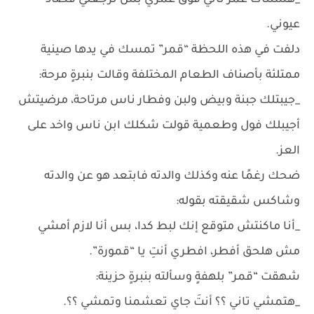
_هستناك عمر تاني فوق عمري بس ترجعلي قصاد
عيوني.
دلفت في هذه اللحظة “قمر” تمسك في يدها صينية
ممتلئة بأصناف الطعام المختلفة وقالت بنبرةٍ مرحة:
_جيبتلك جبنة وبيض ولبن وفطار ناس مرتاحة، مرضيتش
أجيبلك فول وطعمية قولت شكلك ابن ناس واخد على
العز.
ضحك رغمًا عنه وكذلك والدته فابتعد هو عن والدته
وشاكس شقيقته بقوله:
_أنا ماكنتش متوقع إنك لبط كدا، بس أنا لازم أمشي
مش هلحق أفطر، افطري أنتِ يا “قمورة”.
شهقت “قمر” بلهفةٍ وسألته بنبرةٍ حزينة:
_هتمشي تاني ؟؟ أنتَ جاي تعشمنا وتمشي ؟؟.