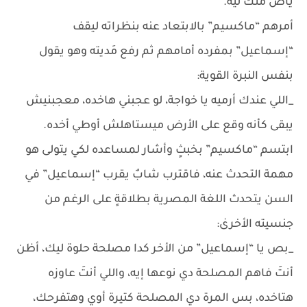
ياض منك ليه.
أمرهم “ماكسيم” بالابتعاد عنه بنظراته ليقف
“إسماعيل” بمفرده أمامهم ثم رفع مَديته وهو يقول
بنفس النبرة القوية:
_اللي عندك أرميه يا خواجة، لو عجبني هاخده، معجبنيش
يبقى كأنه وقع على الأرض ميستاهلش أوطي أخده.
ابتسم “ماكسيم” بخبثٍ وأشار لمساعده لكي يتولى هو
مهمة التحدث عنه، فاقترب شابٌ يقرب “إسماعيل” في
السن يتحدث اللغة المصرية بطلاقةٍ على الرغم من
جنسيته الأخرىٰ:
_بص يا “إسماعيل” من الأخر كدا مصلحة حلوة ليك، أظن
أنتَ فاهم المصلحة دي نوعها إيه، واللي أنتَ عاوزه
هتاخده، بس المرة دي المصلحة كتيرة أوي وهتفرحك،