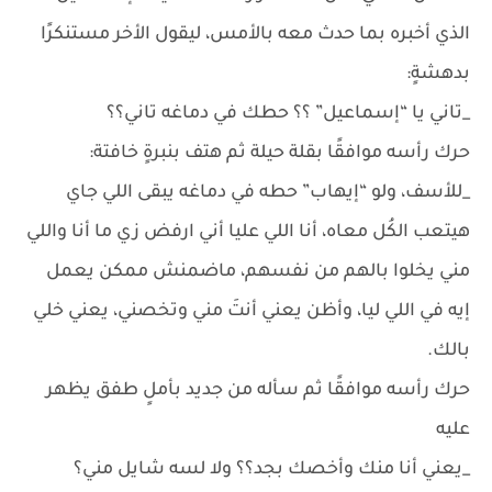
الذي أخبره بما حدث معه بالأمس، ليقول الأخر مستنكرًا
بدهشةٍ:
_تاني يا “إسماعيل” ؟؟ حطك في دماغه تاني؟؟
حرك رأسه موافقًا بقلة حيلة ثم هتف بنبرةٍ خافتة:
_للأسف، ولو “إيهاب” حطه في دماغه يبقى اللي جاي
هيتعب الكُل معاه، أنا اللي عليا أني ارفض زي ما أنا واللي
مني يخلوا بالهم من نفسهم، ماضمنش ممكن يعمل
إيه في اللي ليا، وأظن يعني أنتَ مني وتخصني، يعني خلي
بالك.
حرك رأسه موافقًا ثم سأله من جديد بأملٍ طفق يظهر
عليه
_يعني أنا منك وأخصك بجد؟؟ ولا لسه شايل مني؟