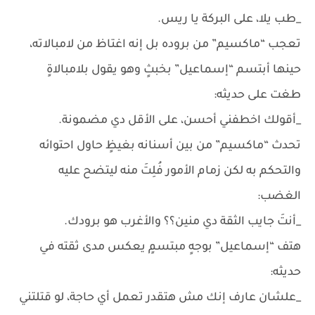
_طب يلا، على البركة يا ريس.
تعجب “ماكسيم” من بروده بل إنه اغتاظ من لامبالاته،
حينها أبتسم “إسماعيل” بخبثٍ وهو يقول بلامبالاةٍ
طغت على حديثه:
_أقولك اخطفني أحسن، على الأقل دي مضمونة.
تحدث “ماكسيم” من بين أسنانه بغيظٍ حاول احتوائه
والتحكم به لكن زمام الأمور فُلِتَ منه ليتضح عليه
الغضب:
_أنتَ جايب الثقة دي منين؟؟ والأغرب هو برودك.
هتف “إسماعيل” بوجهٍ مبتسمٍ يعكس مدى ثقته في
حديثه:
_علشان عارف إنك مش هتقدر تعمل أي حاجة، لو قتلتني