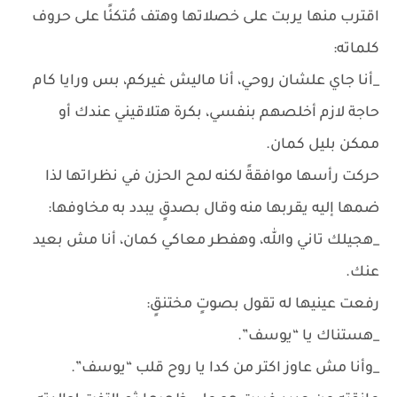
اقترب منها يربت على خصلاتها وهتف مُتكئًا على حروف
كلماته:
_أنا جاي علشان روحي، أنا ماليش غيركم، بس ورايا كام
حاجة لازم أخلصهم بنفسي، بكرة هتلاقيني عندك أو
ممكن بليل كمان.
حركت رأسها موافقةً لكنه لمح الحزن في نظراتها لذا
ضمها إليه يقربها منه وقال بصدقٍ يبدد به مخاوفها:
_هجيلك تاني والله، وهفطر معاكي كمان، أنا مش بعيد
عنك.
رفعت عينيها له تقول بصوتٍ مختنقٍ:
_هستناك يا “يوسف”.
_وأنا مش عاوز اكتر من كدا يا روح قلب “يوسف”.