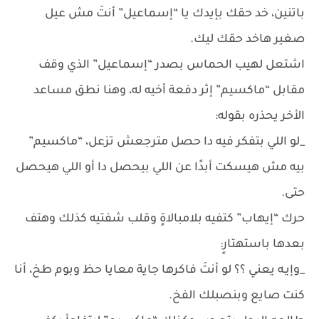
باتنين، خد حقك بإيدك يا “إسماعيل” أنتَ مش عيل
صغير هاخد حقك ليك.
اشتعل لهيب الحماس بصدر “إسماعيل” الذي وقف
مقابل “ماكسيم” إثر دفعة أخيه له، وهنا نطق مساعد
الأخر يحذره بقوله:
_لو اللي بتفكر فيه دا حصل مترجعش تزعل، “ماكسيم”
بيه مش هيسكت أبدًا عن اللي بيحصل دا أو اللي هيحصل
حتى.
حرك “إيهاب” كتفيه بلامبالاةٍ وقلب شفتيه كذلك وهتف
بعدها باستهتارٍ:
_وإيـه يعني ؟؟ لو أنتَ فاكرها جاية معايا حظ وبوم طخ، أنا
كنت صايع وبنصبلك الفخ.