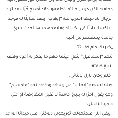
أعصابه براحةٍ كُبرىٰ وتبدل حاله إلى الأمان فور ظهور أخيه
وحاميه الذي كرس حياته لأجله هو، وقد أصبح حُرًا بعد ترك
الرجال له، حينها اقترب منه “إيهاب” يقف مقابلًا له فوجد
الانكسار باديًا في نظراته وملامحه، حينها تحدث بنبرةٍ
جامدة يستفسر من أخيه:
_ضربك كام كف ؟؟
تنهد “إسماعيل” بثقلٍ حينما فهم ما بفكر به أخوه وهتف
بنبرةٍ خافتة:
_قلم وكان نازل بالتاني.
حينها سحبه “إيهاب” من رسغه ودفعه نحو “ماكسيم”
وهو يقول أمرًا له بنبرةٍ جامدة لا تقبل المفاوضة أو حتى
مجرد النقاش:
_يبقى اللي علمتهولك توريهولي دلوقتي، على مبدأنا الواحد