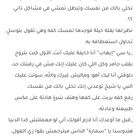
تخلي بالك من نفسك وتبطل تمشي في مشاكل تاني
؟؟.
نظر لها بقلة حيلة فوجدها تمسك كفه وهي تقول بتوسلٍ
تحاول استعطافه به:
_يا سي “إيهاب” أنا خايفة عليك أنتَ، الأول كنت بتروح
بقلب جامد وكل اللي كان عليك إنك مش في رقبتك حد،
دلوقتي أنا ليك أهو، وماليش غيرك والله، سوئت عليك
النبي يا شيخ توعدني إنك تخلي بالك من نفسك.
رفع كفه يربت على كفها وهتف بنبرةٍ هادئة على عكس
طبيعته وعادته:
_قبل ما أوعدك أنا لازم أقولك أني لو معملتش كدا الدنيا
هتدوسنا يا “سمارة” الناس مبترحمش بقوا زي الغول،