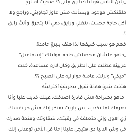
_يابن الناس هو أنا هنا زي قِلتي؟؟ صحيت امبارح
ملقتكش موجود، وبسألك مش عاوز تجاوبني، وراجع ولا
أكن حاجة حصلت، بتغني ورايق، دمي أنا يتحرق وأنتَ رايق
؟.
فهم هو سبب ضيقها لذا هتف بنبرةٍ جامدة:
_ماهو علشان محصلش حاجة، قولتلك “إسماعيل”
عربيته عطلت على الطريق وكان لازم مساعدة، خدت
“ميكي” ونزلت، عاملة حوار ليه على الصبح ؟؟.
هتفت بنبرةٍ هادئة تقول بطريقةٍ أكثر لينًا:
_ماهو بصراحة مش قادرة اصدقك، عينك كدبت عليا وأنا
بعرفك لما تكدب، بس ياريت تفتكر إنك مش حر نفسك
زي الاول وإني متعلقة في رقبتك، شقاوتك وفتحة صدرك
في وش الدنيا دي هتيجي علينا إحنا في الأخر، توعدني إنك