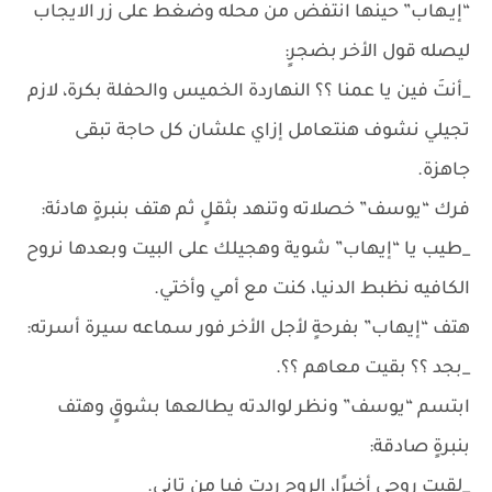
“إيـهاب” حينها انتفض من محله وضغط على زر الايجاب
ليصله قول الأخر بضجرٍ:
_أنتَ فين يا عمنا ؟؟ النهاردة الخميس والحفلة بكرة، لازم
تجيلي نشوف هنتعامل إزاي علشان كل حاجة تبقى
جاهزة.
فرك “يوسف” خصلاته وتنهد بثقلٍ ثم هتف بنبرةٍ هادئة:
_طيب يا “إيهاب” شوية وهجيلك على البيت وبعدها نروح
الكافيه نظبط الدنيا، كنت مع أمي وأختي.
هتف “إيهاب” بفرحةٍ لأجل الأخر فور سماعه سيرة أسرته:
_بجد ؟؟ بقيت معاهم ؟؟.
ابتسم “يوسف” ونظر لوالدته يطالعها بشوقٍ وهتف
بنبرةٍ صادقة:
_لقيت روحي أخيرًا، الروح ردت فيا من تاني.