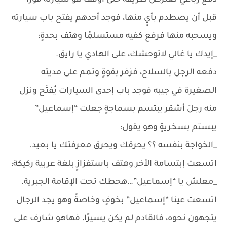
دفع رُباعي تعترض طريقه حتى أوقف هو سيارته فورًا
قبل أن يصطدم بأيٍ منها، فوجد أحدهم يفتح باب سيارته
ويسحبه منها فرفع كفيه مستسلمًا وهتف بحدةٍ:
_إيدك يا غالي لاتوحشك، على الهادي يا رايق.
دفعه الرجل بالسلاح، فزفر بقوةٍ وتمم على مديته
الصغيرة في جيبه فوجد باب إحدى السيارات يُفتَح ونزل
منه رجلّ أشقر يبتسم بسماجةٍ جعلت “إسماعيل”
يبستم بسخريةٍ وهو يقول:
_الخواجة بنفسه ؟؟ يحرقك ويحرق معرفتك يا بعيد.
اتسعت إبتسامة الأخر وهتف باستفزازٍ بلغة عربية ركيكة:
_معلش يا “إسماعيل”…هحطك تحت الإقامة الجبرية.
اتسعت عينا “إسماعيل” بخوفٍ وخاصةً وهو يجد الرجال
يتجهون نحوه، فالقادم لم يكن يسيرًا، فهاهو شارف على