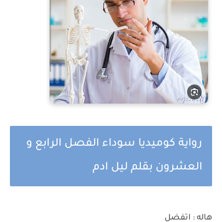
رواية كوميديا سوداء الفصل الرابع و
العشرون بقلم ليل ادم
هاله : اتفضل