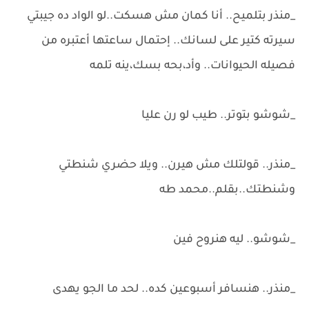
_منذر بتلميح.. أنا كمان مش هسكت..لو الواد ده جيبتي
سيرته كتير على لسانك.. إحتمال ساعتها أعتبره من
فصيله الحيوانات.. وأد،بحه بسك،ينه تلمه
_شوشو بتوتر.. طيب لو رن عليا
_منذر.. قولتلك مش هيرن.. ويلا حضري شنطتي
وشنطتك..بقلم..محمد طه
_شوشو.. ليه هنروح فين
_منذر.. هنسافر أسبوعين كده.. لحد ما الجو يهدى