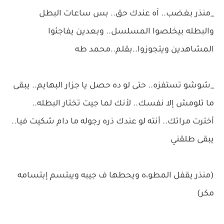
_منذر بغضب.. آه عندك حق.. بس ساعات البطل
والبطله بيخلصوا المسلسل.. وبعدين يفاجئوا
المشاهدين ويتجوزوا..بقلم..محمد طه
_شوشو تستفزه.. حتى لو ده حصل يا جزار البهايم.. يبقى
ما تلومش إلا نفسك.. لأنك لما جيت تختار البطله..
أخترت مراتك.. أنته لو عندك ذره رجوله ما دام شكيت فيا..
يبقى طلقني
(منذر يقفل المطو،ه ويحطها ف جيبه ويبتسم إبتسامه
مكر)