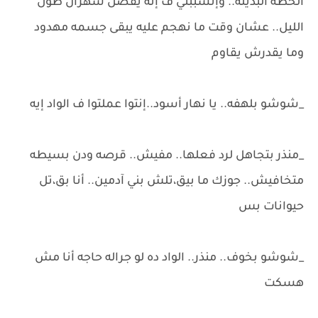
الخطه البديله.. وإتسببتي ف إنه يفضل سهران طول
الليل.. عشان وقت ما نهجم عليه يبقى جسمه مهدود
وما يقدرش يقاوم
_شوشو بلهفه.. يا نهار أسود..إنتوا عملتوا ف الواد إيه
_منذر بتجاهل لرد فعلها.. مفيش.. قرصه ودن بسيطه
متخافيش.. جوزك ما بيق،تلش بني آدمين.. أنا بق،تل
حيوانات بس
_شوشو بخوف.. منذر.. الواد ده لو جراله حاجه أنا مش
هسكت