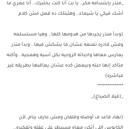
_منذر بإبتسامه مكر.. يا بت أنا كنت بختبرك.. أنا عمري ما
أشك فيكي يا شيماء.. وهثبتلك ده فعل مش كلام
(وبدأ منذر يجردها من هدومها كلها.. وهيا مستسلمه
ومش قادره تمنعه عشان ما يشكش فيها.. وبدأ منذر
يمارس معاها واجباته الزوجيه بكل أسيه وهمجيه.. وأكنه
متأكد إنها حبته وبيعمل كده عشان يعاقبها بطريقه غير
مباشره)
***************
_(فيلا الصباغ)_
(نهاد قاعد ف أوضته وقلقان ومش عارف ينام..لأن
الكابوس اللي أتكرر معاه مسيطر على عقله وتفكيره..