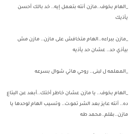
_الهام بخوف..مازن أنته بتعمل إيه.. خد بالك أحسن
يأذيك
_مازن ببراءه..الهام متخافش على مازن.. مازن مش
بيأذي حد.. عشان حد يأذيه
_المعلمه ل لبنى.. روحي هاتي شوال بسرعه
_الهام بخوف.. يا مازن عشان خاطر أختك..أبعد عن البتاع
ده.. أنته عايز بعد الشر تمو،ت.. وتسيب الهام لوحدها يا
مازن..بقلم..محمد طه