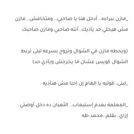
_مازن ببراءه.. أدخل هنا يا صاحبي.. ومتخافش.. مازن
مش هيخلي حد يأذيك..أنته صاحبي ومازن صاحبك
(ويحطه مازن في الشوال وتروح بسرعه لبنى تربط
الشوال كويس عشان ما يخرجش ويأذي حد)
_لبنى..قوليه يا الهام إن إحنا مش هنأذيه
_المعلمه بعدم إستيعاب.. الثعبان ده دخل أوضتي
إزاي..بقلم..محمد طه