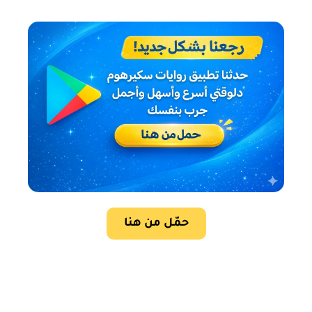
حمّل من هنا