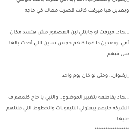
_رضوان بإستغراب..أنته إيه اللي فكرك بأمك دلوقتي
وبعدين هيا ميرفت كانت قصرت معاك في حاجه
_نهاد..ميرفت لو جابتلي لبن العصفور مش هتسد مكان
أمي..وبعدين دا هما كلهم خمس سنين اللي أخدت بالها
مني فيهم
_رضوان.. وحتى لو كان يوم واحد
_نهاد يقاطعه بتغيير الموضوع.. والنبي يا حاج كلمهم ف
الشركه خليهم يبعتولي التليفونات والخطوط اللي قلتلهم
عليها
*******************