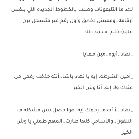
لحد ما التليفونات وصلت بالخطوط الجديده اللي بنفس
أرقامه..ومفيش دقايق وأول رقم غير متسجل يرن
عليه)بقلم..محمد طه
_نهاد..أيوه..مين معايا
_أمين الشرطه..إيه يا نهاد باشا..أنته حذفت رقمي من
عندك ولا إيه..أنا وش الخير
_نهاد..لأ أحذف رقمك إيه..هوا حصل بس مشكله ف
التلفون..والأسامي كلها طارت..المهم طمني يا وش
الخير