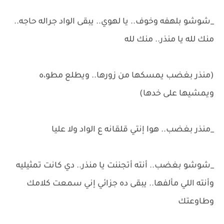
_شوشو بلهفه وخوف.. يا لهوي.. يبقى الواد جراله حاجه..
منك لله يا منذر.. منك لله
(منذر بغضب يمسكها من زورها.. ويطلع مطو،ه
ويمشيها على خدها)
_منذر بغضب.. هوا إنتي قلقانه ع الواد ولا عليا
_شوشو بغضب.. أنته أتجننت يا منذر.. دي كانت تمثيليه
وأنته اللي مألفها.. يبقى ده جزائي إني سمعت كلامك
وطاوعتك