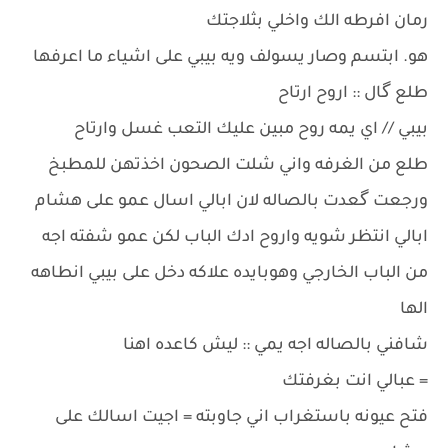
رمان افرطه الك واخلي بثلاجتك
هو. ابتسم وصار يسولف ويه بيبي على اشياء ما اعرفها
طلع گال :: اروح ارتاح
بيبي // اي يمه روح مبين عليك التعب غسل وارتاح
طلع من الغرفه واني شلت الصحون اخذتهن للمطبخ
ورجعت گعدت بالصاله لان ابالي اسال عمو على هشام
ابالي انتظر شويه واروح ادك الباب لكن عمو شفته اجه
من الباب الخارجي وهوبايده علاكه دخل على بيبي انطاهه
الها
شافني بالصاله اجه يمي :: ليش كاعده اهنا
= عبالي انت بغرفتك
فتح عيونه باستغراب اني جاوبته = اجيت اسالك على