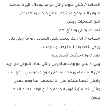
انصاف // شني حبوبه وانتي مو مدنيه ذاك اليوم بخطبة
غزوان اليشوفج ويشوف بناتج ورجاء وبتها يكول
انتن المدنيات وبس
نهاد //. وانتي وبناتج. هم
انصاف // انا رحت بدشداشتي السوده ولو ما رجلي كلي
روحي للخطبه انا. ما رحت ولا وصلت
نهاد // وانا شگلت گبيتن عليه
بيبي // بس مو وكت مناكرجن وانتي نهاد. شوفي من اريد
اجي البيت مهدي محد يمنعني اروح وبعوچيتي ادفع الباب
وادش غصبا عليكم بس انا متعلمه اهنا وهم مهدي
وانتي اتعلمتو تبقون ابحدكم واذا ع الولد بيها وبلاياها
يجون