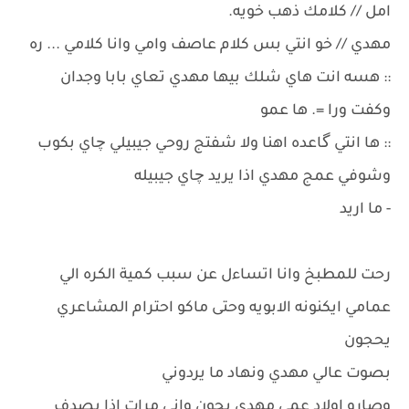
امل // كلامك ذهب خويه.
مهدي // خو انتي بس كلام عاصف وامي وانا كلامي ... ره
:: هسه انت هاي شلك بيها مهدي تعاي بابا وجدان
وكفت ورا =. ها عمو
:: ها انتي گاعده اهنا ولا شفتج روحي جيبيلي چاي بكوب
وشوفي عمج مهدي اذا يريد چاي جيبيله
- ما اريد
رحت للمطبخ وانا اتساءل عن سبب كمية الكره الي
عمامي ايكنونه الابويه وحتى ماكو احترام المشاعري
يحجون
بصوت عالي مهدي ونهاد ما يردوني
وصارو اولاد عمي مهدي يجون واني مرات اذا يصدف