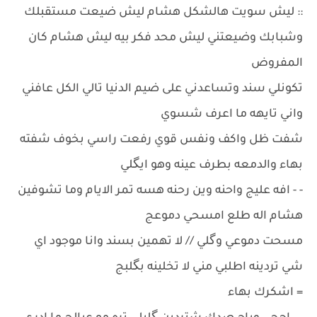
:: ليش سويت هالشكل هشام ليش ضيعت مستقبلك
وشبابك وضيعتني ليش محد فكر بيه ليش هشام كان
المفروض
تكونلي سند وتساعدني على ضيم الدنيا تالي الكل عافني
واني تايهه ما اعرف شسوي
شفت ظل واكف ونفس قوي رفعت راسي بخوف شفته
بهاء والدمعه بطرف عينه وهو ايگلي
- - افه عليج واحنه وين رحنه هسه تمر الايام وما تشوفين
هشام اله طلع امسحي دموعج
مسحت دموعي وگلي // لا تهمين بسند وانا موجود اي
شي تردينه اطلبي مني لا تخلينه بگلبج
= اشكرك بهاء