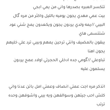
تتكسر العبره بصدرها واني من يمي ابجي
بيت عمي مهدي يجون يوميه بالليل واكثر من مره گال
البيبي //يمه ولدي يردون يجون ويكعدون يمج شني عود
شتتسمى هاي
يبقون بالمضيف وانتي ترحين يمهم وبيبي ترد علي خليهم
يجون اهنا
تباوعلي //گومي جده ادخلي الحجرتي اولاد عمج يردون
يسلمون عليه
اتذكر مره اجت عمتي انصاف وعمتي امل باتن عدنا واني
كلش احب جيتهن وسوالفهن ويه بيبي واشوفهن وحده
ترتب