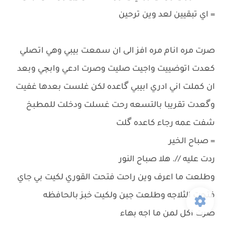
= اي تبقيين لعد وين ترحين
صرت مره انام مره افز الى ان سمعت بيبي وهي اتصلي
كعدت اتوضييت واجيت صليت وصرت ادعي وابچي وبعد
ان كملت اني ادري ابيبي گاعده لكن غلست بعدها غفيت
وگعدت تقريبا بالتسعه رحت غسلت ودخلت للمطبخ
شفت عمه رجاء كاعده گلت
= صباح الخير
ردت عليه //. هلا صباح النور
وطلعت ما اعرف وين راحت فتحت القوري لكيت بي جاي
فتحت الثلاجه وطلعت جبن ولكيت خبز بالحافظه
صرت اكل لمن ما اجه بهاء