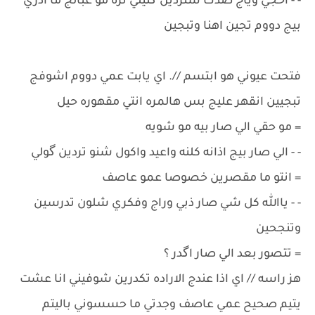
- - احجي وياج صدك شتردين گليلي تره مو عبالج ما ادري
بيج دووم تجين اهنا وتبجين
فتحت عيوني هو ابتسم //. اي يابت عمي دووم اشوفج
تبجيين انقهر عليج بس هالمره انتي مقهوره حيل
= مو حقي الي صار بيه مو شويه
- - الي صار بيج اذانه كلنه واعيد واكول شنو تردين گولي
= انتو ما مقصرين خصوصا عمو عاصف
- - ياالله كل شي صار ذبي وراج وفكري شلون تدرسين
وتنجحين
= تتصور بعد الي صار اگدر ؟
هز راسه // اي اذا عندج الاراده تكدرين شوفيني انا عشت
يتيم صحيح عمي عاصف وجدتي ما حسسوني باليتم