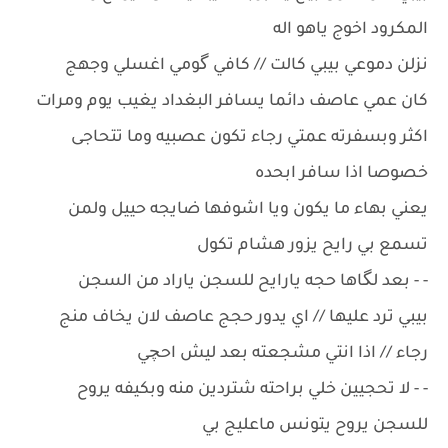
المكرود اخوج ياهو اله
نزلن دموعي بيبي كالت // كافي گومي اغسلي وجهج
كان عمي عاصف دائما يسافر البغداد يغيب يوم ومرات
اكثر وبسفرته عمتي رجاء تكون عصبيه وما تتحاجى
خصوصا اذا سافر ابحده
يعني بهاء ما يكون ويا اشوفها ضايجه حييل ولمن
تسمع بي رايح يزور هشام تكول
- - بعد لگاها حجه يارايح للسجن ياراد من السجن
بيبي ترد عليها // اي يدور حجج عاصف لان يخاف منج
رجاء // اذا انتي مشجعته بعد ليش احچي
- - لا تحجيين خلي براحته شتردين منه وبكيفه يروح
للسجن يروح يتونس ماعليج بي