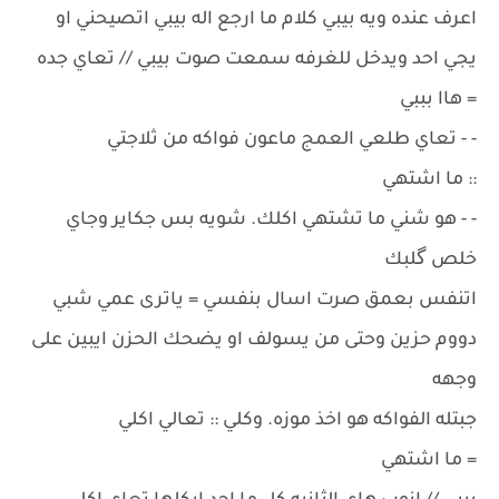
اعرف عنده ويه بيبي كلام ما ارجع اله بيبي اتصيحني او
يجي احد ويدخل للغرفه سمعت صوت بيبي // تعاي جده
= هاا بببي
- - تعاي طلعي العمج ماعون فواكه من ثلاجتي
:: ما اشتهي
- - هو شني ما تشتهي اكلك. شويه بس جكاير وجاي
خلص گلبك
اتنفس بعمق صرت اسال بنفسي = ياترى عمي شبي
دووم حزين وحتى من يسولف او يضحك الحزن ايبين على
وجهه
جبتله الفواكه هو اخذ موزه. وكلي :: تعالي اكلي
= ما اشتهي