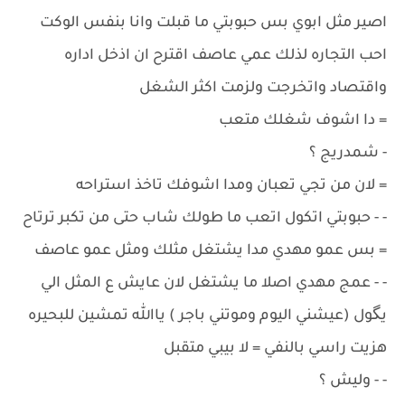
اصير مثل ابوي بس حبوبتي ما قبلت وانا بنفس الوكت
احب التجاره لذلك عمي عاصف اقترح ان اذخل اداره
واقتصاد واتخرجت ولزمت اكثر الشغل
= دا اشوف شغلك متعب
- شمدريج ؟
= لان من تجي تعبان ومدا اشوفك تاخذ استراحه
- - حبوبتي اتكول اتعب ما طولك شاب حتى من تكبر ترتاح
= بس عمو مهدي مدا يشتغل مثلك ومثل عمو عاصف
- - عمج مهدي اصلا ما يشتغل لان عايش ع المثل الي
يگول (عيشني اليوم وموتني باجر ) ياالله تمشين للبحيره
هزيت راسي بالنفي = لا بيبي متقبل
- - وليش ؟