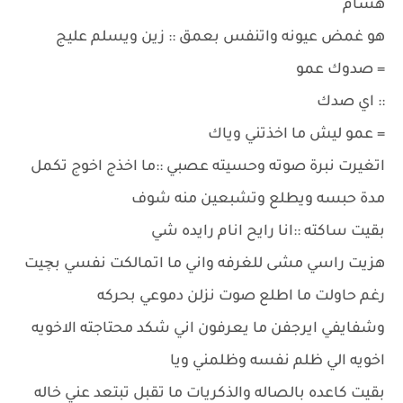
هشام
هو غمض عيونه واتنفس بعمق :: زين ويسلم عليج
= صدوك عمو
:: اي صدك
= عمو ليش ما اخذتني وياك
اتغيرت نبرة صوته وحسيته عصبي ::ما اخذج اخوج تكمل
مدة حبسه ويطلع وتشبعين منه شوف
بقيت ساكته ::انا رايح انام رايده شي
هزيت راسي مشى للغرفه واني ما اتمالكت نفسي بچيت
رغم حاولت ما اطلع صوت نزلن دموعي بحركه
وشفايفي ايرجفن ما يعرفون اني شكد محتاجته الاخويه
اخويه الي ظلم نفسه وظلمني ويا
بقيت كاعده بالصاله والذكريات ما تقبل تبتعد عني خاله