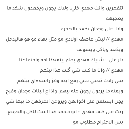
تنقهرين وانت مهدي خلي. ولدك يجون ويكعدون شكد ما
يعجبهم
واذا. على وجدان تكعد بالحجره
مهدي // ليش عاصف اولادي مو مثل بهاء مو هو هاليدخل
ويكعد وياكل ويسولف
دار علي :: شبيك مهدي بهاء بيته هذا امه واخته اهنا
مهدي // وانا ما كلت شي گلت هذا بيتهم
بيبي رادت تحجي عمي رفع ايده وهز راسه ::اي بيتهم
ويمته ما يردون يجون هله بيهم. واذا ع البنات وجدان وفرح
يجن ايسلمن على اخوانهن ويروحن الغرفهن ما بيها شي
ربت على كتف مهدي :: ابو محمد هذا البيت للكل والجميع.
بس الاحترام مطلوب مو