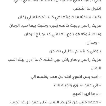
بيبي // انوب هاي الثانيه كل ما احد ايكلها تعاي اكلي
اتكول ما اشتهي
بقيت ساكته ما جاوبتها هي كالت // طلعيلي رمان
هزيت راسي وجبت كاسه زغيره وخليت بيها حب. الرمان
ويا خاشوكه هو باوع :: ها مني مسويلج الرمان
- وجدان
باوعلي وابتسم :: خليلي بصحن
هزيت راسي وصار ياكل بيبي كلتله. // ما ادري بيك اتحب
الرمان
:: احبه بس اضوج اكله لان محد يفلسه الي
= اني عمو اسوي واجيبه الك
:: لا ما اريد اتعبج
= هههه منين من تفريط الرمان تدلل عمو كل ما تجيب