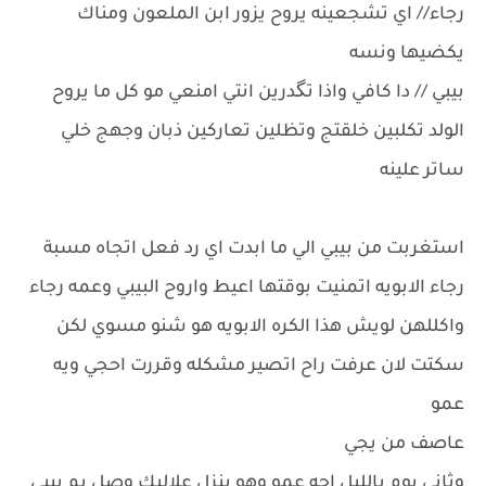
رجاء// اي تشجعينه يروح يزور ابن الملعون ومناك
يكضيها ونسه
بيبي // دا كافي واذا تگدرين انتي امنعي مو كل ما يروح
الولد تكلبين خلقتج وتظلين تعاركين ذبان وجهج خلي
ساتر علينه
استغربت من بيبي الي ما ابدت اي رد فعل اتجاه مسبة
رجاء الابويه اتمنيت بوقتها اعيط واروح البيبي وعمه رجاء
واكللهن لويش هذا الكره الابويه هو شنو مسوي لكن
سكتت لان عرفت راح اتصير مشكله وقررت احجي ويه
عمو
عاصف من يجي
وثاني يوم بالليل اجه عمو وهو ينزل علاليك وصل يم بيبي