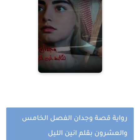
رواية قصة وجدان الفصل الخامس
والعشرون بقلم انين الليل