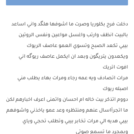
دخلت فرح بكلوريا وصرت ما اشوفها هلگد واني اساعد
بالبيت انظف وارتب واغسل مواعين ونفس الروتين
بيبي تكعد الصبح وتسوي العمو عاصف الريوك
ويكعدون يتريگون وبعد ان ايكمل عاصف ريوگه اني
افوت اتريك
مرات اتصادف ويه عمه رجاء ومرات بهاء يطلب مني
اصبله ريوك
دووم اتذكر بيت خاله ام احسان واتمنى اعرف اخبارهم لكن
ما اتجرأاسال عنهم ومنتظره وعد عمو ياخذني واشوفهم
بيبي هديه الي مرات تخابر بيبي وتطلب تحجي وياي
وبمجرد ما تسمع صوتي