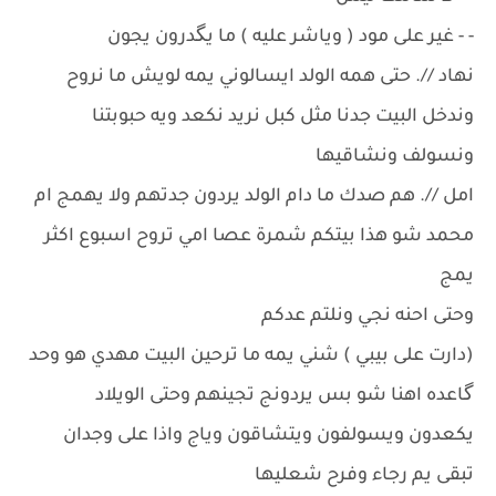
- - غير على مود ( وياشر عليه ) ما يگدرون يجون
نهاد //. حتى همه الولد ايسالوني يمه لويش ما نروح
وندخل البيت جدنا مثل كبل نريد نكعد ويه حبوبتنا
ونسولف ونشاقيها
امل //. هم صدك ما دام الولد يردون جدتهم ولا يهمج ام
محمد شو هذا بيتكم شمرة عصا امي تروح اسبوع اكثر
يمج
وحتى احنه نجي ونلتم عدكم
(دارت على بيبي ) شني يمه ما ترحين البيت مهدي هو وحد
گاعده اهنا شو بس يردونج تجينهم وحتى الويلاد
يكعدون ويسولفون ويتشاقون وياج واذا على وجدان
تبقى يم رجاء وفرح شعليها