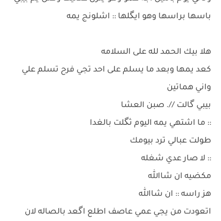
باسها براسها وهو ايگلها :: اشلونج يمه
هلا بيك الحمد لله على السلامه
كعد يمها وبعد ما يسلم على احد تجي فرح تسلم علي
واني هماتين
بيبي گالت //. صبن العشا
:: ما اشتهي يمه اليوم ثگلت بالغدا
طولت عبالي ترد بيومك
:: لا صار عدي شغله
مكضيه ان شاالله
هز راسه :: ان شاالله
اتعودت من يجي عمي عاصف اطلع اگعد بالصاله لان