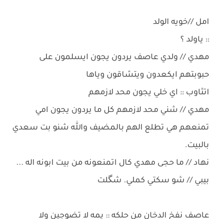
امل //خويه الولد
:: ياولد ؟
مهدي // ولدي عاصف يردون يجون ايسلمون على
حبوبتهم ايكعدون ويتشاقون وياها
اتثاوب :: اي خلي يجون محد لازمهم
مهدي // شني محد لازمهم كل ما يردون يجون امي
تمنعهم هي تطلع الهم بالمضيف والله شنو بت سعدي
بالبيت.
نهاد // ما حجى مهدي كال اتمنعونه من بيت ابونه اله ...
بيبي // شو سكتي كملي. شگلت
عاصف نفخ الدخان من حلكه :: يمه لا تضوجين ولا