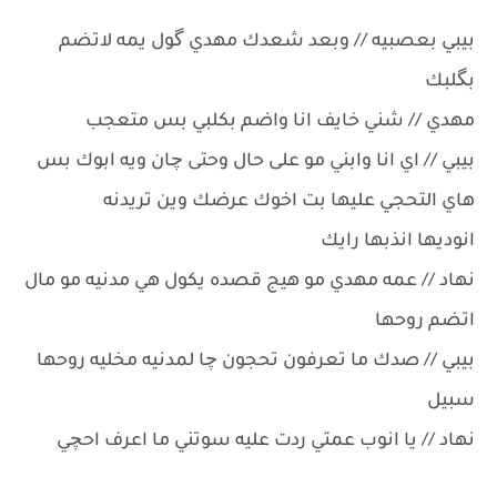
بيبي بعصبيه // وبعد شعدك مهدي گول يمه لاتضم
بگلبك
مهدي // شني خايف انا واضم بكلبي بس متعجب
بيبي // اي انا وابني مو على حال وحتى چان ويه ابوك بس
هاي التحجي عليها بت اخوك عرضك وين تريدنه
انوديها انذبها رايك
نهاد // عمه مهدي مو هيج قصده يكول هي مدنيه مو مال
اتضم روحها
بيبي // صدك ما تعرفون تحجون چا لمدنيه مخليه روحها
سبيل
نهاد // يا انوب عمتي ردت عليه سوتني ما اعرف احچي