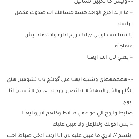
- - وليش ما تحبين تسالين
= ما اريد احرج الواحد هسه حساالك ات صدوك مكمل
دراسه
بابتسامته جاوبني // انا خريج اداره واقتصاد ليش
متفاجئه
= يعني لان انت ايهنا
- - ههههههاي وشبيه ايهنا على گولتج بابا تشوفين هاي
الگاع والخير البيها خلانه انصير لورديه بعدين لاتنسين انا
ابوي
ضابط وابوج الي هو عمي ضابط وكلهم اتربو ايهنا
= بس اكولك ولاتزعل ولا مبين عليك
ابتسم // ادري ما مبين عليه لان انا اردت ادخل ضباط احب