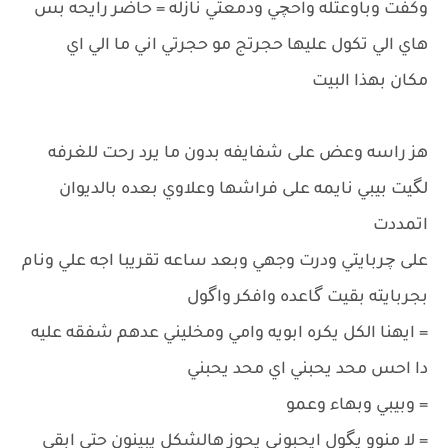
وكفت وباوعتله واحچي ودمعتي نازله = حاضر رايحه بس
هاي الي تكول عليها حجرتج مو حجرتي اني ما الي اي
مكان بهذا البيت
هز راسه وعض على شفايفه بدون ما يرد رحت للغرفه
لگيت بيبي نايمه على فراشها وعلاوي بعده بالديوان
اتمددت
على چربايتي ودرت وجهي وبعد ساعه تقريبا اجه علي ونام
بجربايته بقيت گاعده وافكر واگول
= ايهنا الكل يكره ابويه وامي ومخليني عدهم شفقه عليه
دا احس محد يحبني اي محد يحبني
= وبيبي وبهاء وعمو
= لا منوو يگول ايحبوني يحوز هالشكل يبينون حتى ابقى