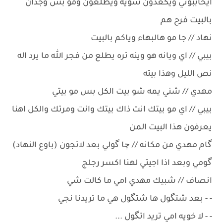
ايحاببوني ويكعدون شويه ويطلعون ومو بس وجدان
بالبيت فرح هم
نهاد // جا مو هالبهاء وياكم بالبيت
بيبي // اي ويانه هو وينه تره يطلع من فجر الله ما يرد اله
نص الليل وهذا بيته
مهدي // شني يمه شو بيت الكل بس مو بيتي
بيبي // اي مو بيتك انت ذاك بيتك وانت ومرتك والكل اهنا
يعرفون هذا البيت المن
گام مهدي من مكانه // چا گولي بعد لاتجون (باوع النهاد)
گومي وبعد اذا اجيتي لهنا اكسر رجلج
انصاف // شبيك مهدي امي ما كالت شي
- - بعد شتگول ها شتگول هي ما تريدنا نجي
- - لا خويه امي تريد اتگول ...