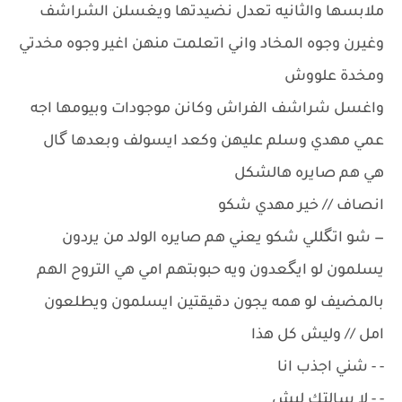
ملابسها والثانيه تعدل نضيدتها ويغسلن الشراشف
وغيرن وجوه المخاد واني اتعلمت منهن اغير وجوه مخدتي
ومخدة علووش
واغسل شراشف الفراش وكانن موجودات وبيومها اجه
عمي مهدي وسلم عليهن وكعد ايسولف وبعدها گال
هي هم صايره هالشكل
انصاف // خير مهدي شكو
— شو اتگللي شكو يعني هم صايره الولد من يردون
يسلمون لو ايگعدون ويه حبوبتهم امي هي التروح الهم
بالمضيف لو همه يجون دقيقتين ايسلمون ويطلعون
امل // وليش كل هذا
- - شني اجذب انا
- - لا سالتك ليش