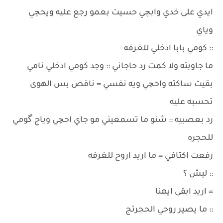
ايدي على خدي وابچي حسيت بعمو رجع عليه ويحچي
وياي
:: كومي بابا ادخلي للغرفه
ما جاوبته ولا كمت رد حاجاني :: وجد كومي ادخلي نامي
بقيت ساكته واحچي ويه نفسي = ناقص بس الهوى
تحسبه عليه
رد بعصبيه :: شنو ما تسمعيني مو جاي احچي وياج گومي
للحجره
رفعت اكتافي = ما اريد اروح للغرفه
:: ليش ؟
= اريد ابقى ايهنا
:: ما يصير روحي الحجرتج