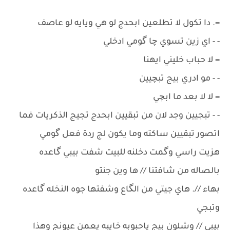
=. دا تكول لا تطلعين ابحدج لو هي ويايه لو عاصف
- - اي زين تسوي چا گومي ادخلي
= لا حباب خليني ايهنا
- - مو ادري بيج تبچيين
= لا لا بعد ما ابچي
- - تبجيين وجد لان من تبقيين ابحدج تجيج الذكريات فما
اتصور تبقيين ساكته وما يكون لج ردة فعل گومي
هزيت راسي وگمت دخلنه للبيت شفت بيبي گاعده
بالصاله من شافتنا // ها وين جنتو
بهاء //. هاي جيتي من الگاع وشفتها جوه النخله گاعده
وتبجي
بيبي // وشلون بيج ياحبوبه خايبه يعمن عيونج وهذا