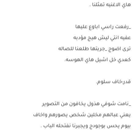
هاي الاغنيه تمثلنا .
_رفعت راسي اباوع عليها
عفيه انتي ليش هيج مؤدبه
ترى اضوج _جريتها طلعنا للصاله
كعدي خل اشيل هاي الهوسه.
قدر:خاف سلوم.
_نامت شوفي هذول يخافون من التصوير
يعني عبالهم مخلين شخص يصورهم واخاف
بيوم يحس بوجودج ويجبرنا نفتحله الباب .