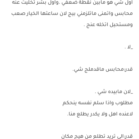
اول شي هو مابين نقطة ضعفي .واول بشر تخليت عنه
محابس واتمنى ماتلزمني بيج لان ساعتها الخيار صعب
ومستحيل اتخله عنج .
_لا .
قدر:محابس ماقدملج شي.
_لان مابيده شي .
مطلوب واذا سلم نفسه ينحكم
لاعنده اهل ولا يكدر يطلع منا.
قدر:الي تريد تطلع من هيج مكان