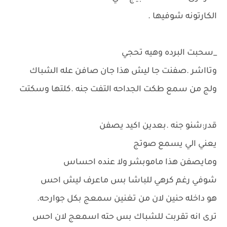
الكارتونه شوفيها .
_سحبت البرده وهيه تحجي
وتااشر .صفنت جا ليش هذا جان صافن عله الشباك
ولج من سمع طكت الجداحه التفت جنه .كلتها وسكتت
قدر:شنو جنه .بعدين اكيد يصفن
يعني الي يسمع صوتج
ومايصفن هذا ماموبشر ولا عنده احساس
شوفي رغم كرهي للباشا بس ماعرف ليش احس
هو داخله حنين لان من تغنين سمعج بكل جوارحه.
ترى انه تقربت للشباك بس حته اسمعج لان احس