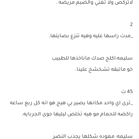
لاتركص ولا تغني والضيم مريضه .
2
_مدت راسها عليه وهيه تنزع بصايتها.
سليمه:اكلج صدك ماناخذها للطبيب
خو ماتبقه تشخشخ علينا.
45 ت
_ترى اي واحد مكانها يصير بي هيج هو انه كل ربع ساعه
راكضه للحمام مو هيه تخلص ليليها جوى الجربايه.
سليمه: معوده شكلها يجذب النضر