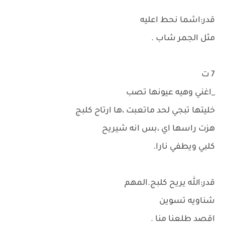
قدر:اشما نحط اعليه
مثل الجمر شاب .
7 ت
_اغني وهيه عيونها تصب
خليتها تبجي لحد ماتعبت ،ها ارتاح كلبج
هزت راسها اي ،بس انه شيريح
كلبي ويطفي نارا.
قدر:الله يريح كلبج.المهم
شناويه تسوين
اقصد طلعنا منا .