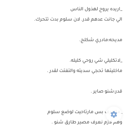
_اريده يروح لهذول الناس
الي جانت عدهم قدر. لان سلوم بدت تتحرك.
مديحه:مادري شكلج.
_لاتكليلي شي روحي كليله.
ماخليتها تحجي سديته والتفتت لقدر .
قدر:شنو صاير .
_مااعرف بس مارتاحيت لوضع سلوم
وهم لازم نعرف مصير طارق شنو .