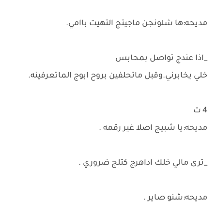
مديحه:ها شلونجن ماجيتج التهيت باامي.
_اذا عندج تواصل بمحابس
خلي يخابرني.وقبل ماتحلفين بروح ابوج الماتعرفينه.
4 ت
مديحه:يا شبيج اصلا غير رقمه .
_ترى مالي خلك اداهرج كتلج ضروري .
مديحه:شنو صاير .