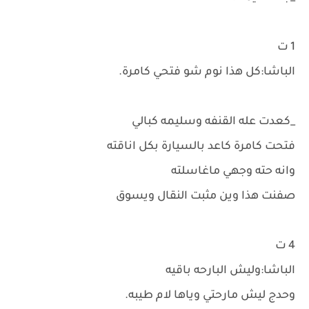
1 ت
الباشا:كل هذا نوم شو فتحي كامرة.
_كعدت عله القنفه وسليمه كبالي
فتحت كامرة كاعد بالسيارة بكل اناقته
وانه حته وجهي ماغاسلته
صفنت هذا وين مثبت النقال ويسوق
4 ت
الباشا:وليش البارحه باقيه
وحدج ليش مارحتي وياها لام طيبه.