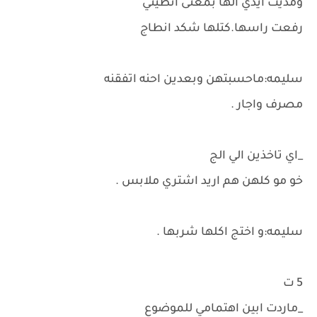
ومديت ايدي الها بمعنى انطيني
رفعت راسها.كتلها شكد انطاج
سليمه:ماحسبتهن وبعدين احنه اتفقنه
مصرف واجار .
_اي تاخذين الي الج
خو مو كلهن هم اريد اشتري ملابس .
سليمه:و اختج اكلها شربها .
5 ت
_ماردت ابين اهتمامي للموضوع