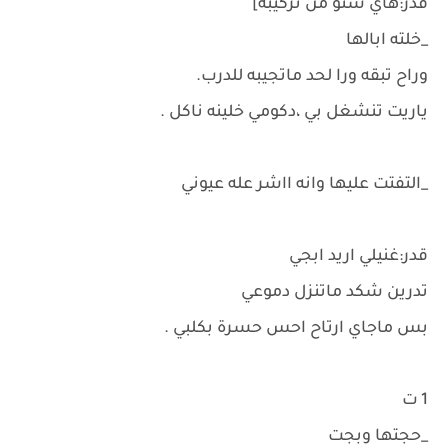
قدر:هاي شنو من تركيبه]
_خلته ابالها
وراح تبقه ورا لحد ماتجيبه للدرب.
ياريت تنشغل بي ،دكومي خلينه ناكل .
_التفتت عليها وانه ااشر عله عيوني
قدر:غنيلي اريد ابجي
تدرين شكد ماتنزل دموعي
بس ماجاي ارتاح احس حسرة بكلبي .
1 ت
_حجتها وبجت