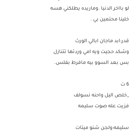
لو بااخر الدنيا .وماريده يطلكني هسه
خلينا محتمين بي .
قدر:ابد ماجان ابالي الورث
وشكد حجيت ويه امي وردتها تتنازل
بس بعد السوو بيه مافرط بفلس.
6 ت
_خلص اليل واحنه نسولف
فزيت عله صوت سليمه
سليمه:ولجن شنو ميتات