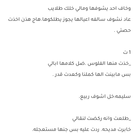
وخاف احد يشوفها ومالي خلك طلايب
عاد نشوف سالفه اعيالها يجوز يطلكوها.هاج هذن اخذت
حصتي .
1 ت
_خذت منها الفلوس .ضل كلامها ابالي
بس مابينت الها كملنا وكعدت قدر .
سليمه:خل اشوف ربيع.
_طلعت وانه ركضت لنقالي
خابرت مديحه. ردت عليه بس جنها مستعجله.