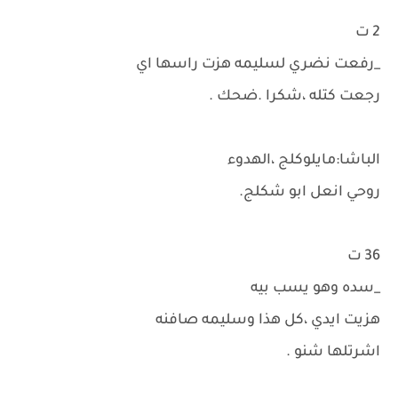
2 ت
_رفعت نضري لسليمه هزت راسها اي
رجعت كتله ،شكرا .ضحك .
الباشا:مايلوكلج ،الهدوء
روحي انعل ابو شكلج.
36 ت
_سده وهو يسب بيه
هزيت ايدي ،كل هذا وسليمه صافنه
اشرتلها شنو .