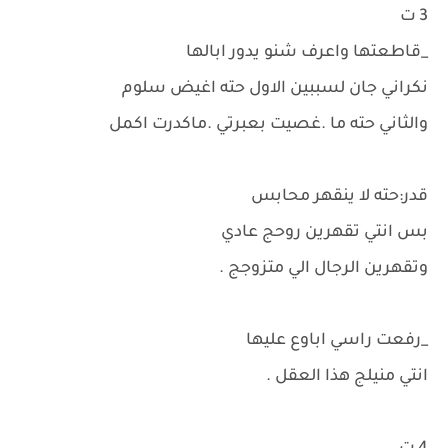
3 ت
_قاطعتها واعرف شنو يدور ابالها
نكراني جان لسببين الاول حته اغيض سلوم
والثاني حته ما .غصيت بعبرتي .ماكدرت اكمل
قدر:حته لا ينقهر محابس
بس انتي تقهرين روحج عادي
وتقهرين الرجال الي متزوجج .
_رفعت راسي اباوع عليها
انتي منيلج هذا العقل .