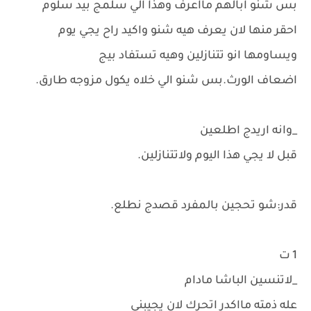
بس شنو ابالهم مااعرف وهذا الي سلمج بيد سلوم
احقر منها لان يعرف هيه شنو واكيد راح يجي يوم
ويساومها انو تتنازلين وهيه تستفاد بيج
اضعاف الورث.بس شنو الي خلاه يكول مزوجه طارق.
_وانه اريدج اطلعين
قبل لا يجي هذا اليوم ولاتتنازلين.
قدر:شو تحجين بالمفرد قصدج نطلع.
1 ت
_لاتنسين الباشا مادام
عله ذمته مااكدر اتحرك لان يجيبني