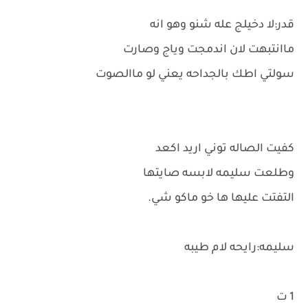
قدر:لا دخيلج عله شنو وهو انه
ماانتبهت لان اندمجت وياج وصارت
سولتي اطك بالجداحه يعني لو ماالصوت
كفيت الصاله توني اريد اكعد
وطلعت سليمه لابسه صايتها
التفتت عليها ها خو ماكو شي.
سليمه:رايحه لام طيبه
1 ت