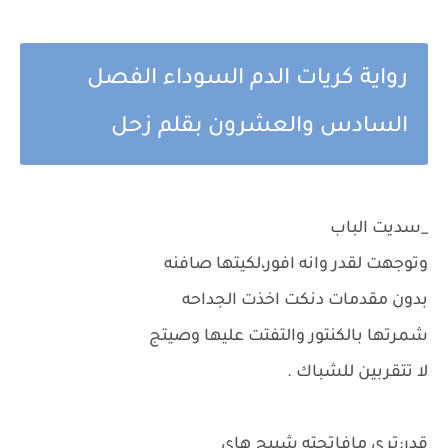
رواية كريات الدم السوداء الفصل
السادس والعشرون بقلم زحل
_سديت الباب
وتوجهت لقدر وانه افور،لكيتها صافنه
بدون مقدمات دنكت اخذت الجداحه
شمرتها بالكنتور والتفتت عليها وصيتج
لا تتقربين للشباك .
قدر:ترى مافاتحته شبيج هاي