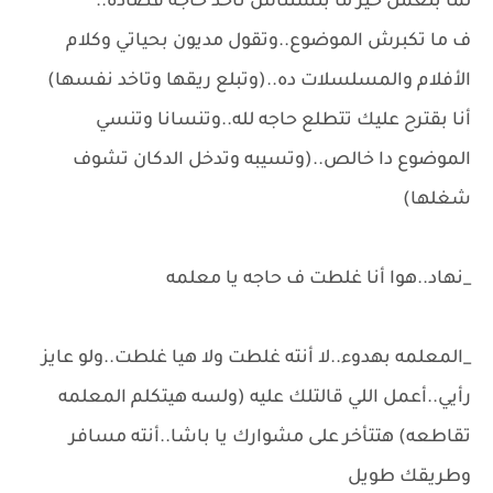
لما بنعمل خير ما بنستناش ناخد حاجه قصاده..
ف ما تكبرش الموضوع..وتقول مديون بحياتي وكلام
الأفلام والمسلسلات ده..(وتبلع ريقها وتاخد نفسها)
أنا بقترح عليك تتطلع حاجه لله..وتنسانا وتنسي
الموضوع دا خالص..(وتسيبه وتدخل الدكان تشوف
شغلها)
_نهاد..هوا أنا غلطت ف حاجه يا معلمه
_المعلمه بهدوء..لا أنته غلطت ولا هيا غلطت..ولو عايز
رأيي..أعمل اللي قالتلك عليه (ولسه هيتكلم المعلمه
تقاطعه) هتتأخر على مشوارك يا باشا..أنته مسافر
وطريقك طويل