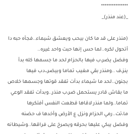
***************
_(عند منذر)_
(منذر على قد ما كان بيحب ويعشق شيماء..فجأه حبه دا
أتحول لكره..لما حس إنها حبت واحد غيره..
وفضل يضر،ب فيها بالحزام لحد ما جسمها كله بدأ
ينز،ف ..ومنذر بقي مغيب تماما وبيضر،،دب فيها
بجنون..لحد ما شيماء بدأت تفقد قوتها وجسمها خلاص
ما بقاش قادر يستحمل ضر،ب منذر..وبدأت تفقد الوعي
تماما..ولما منذر لاقاها قطعت النفس أفتكرها
ما،تت..رمي الحزام ونزل ع الأرض وأخدها ف حضنه
وفضل يبكي عليها بحرقه ويصرخ على فراقها..وشيطانه