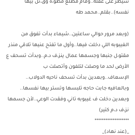
سيطر على عقله..وقام مطلع مطو،ه وق،تل بيها
نفسه)..بقلم..محمد طه
(وبعد مرور حوالي ساعتين..شيماء بدأت تفوق من
الغيبوبه اللي دخلت فيها..وأول ما تفتح عنيها تلاقي منذر
مقتو،ل جنبها وجسمها عمال ينز،ف د،م..وبدأت تسحف ع
الأرض لحد ما وصلت لتلفون وأتصلت ب
الإسعاف..وبعدين بدأت تسحف ناحيه الدولاب..
وبالعافيه جابت حاجه تلبسها وتستر بيها نفسها..
وبعدين دخلت ف غيبوبه تاني وفقدت الوعي..لأن جسمها
نز،ف د،م كتير)
*******************
_(عند نهاد)_