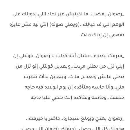
_رضوان بغضب..ما لقيتيش غير نهاد اللي يدورلك على
الوهم اللي ف خيالك..(ويعلي صوته) إنتي ليه مش عايزه
تفهمي إن إبنك ما،ت
_ميرفت بهدوء..عشان أنته كداب يا رضوان..قولتلي إن
إبني نزل من بطني مي،ت..وبعدين قولتلي إنو نزل من
بطني عايش وبعدين ما،ت..وبعدين بدأت تتهرب
مني..وأنا حاسه ومتأكده إن يوم الولاده فيه حاجه
حصلت..وحاسه ومتأكده إنك مخبي عليا حاجه
_رضوان يهدي ويو،لع سيجاره..حاضر يا ميرفت..
هقولك كل اللي حصل..(ويفتكر رضوان اللي حصل..