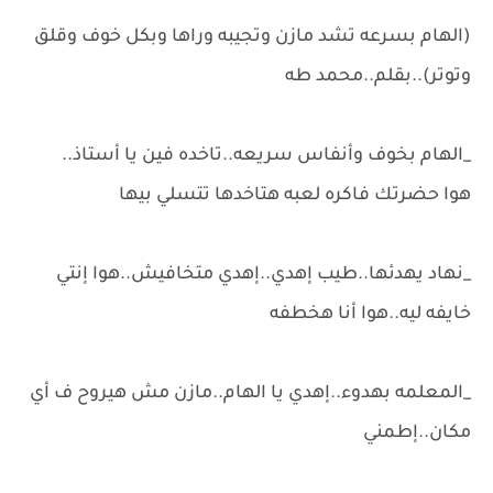
(الهام بسرعه تشد مازن وتجيبه وراها وبكل خوف وقلق
وتوتر)..بقلم..محمد طه
_الهام بخوف وأنفاس سريعه..تاخده فين يا أستاذ..
هوا حضرتك فاكره لعبه هتاخدها تتسلي بيها
_نهاد يهدئها..طيب إهدي..إهدي متخافيش..هوا إنتي
خايفه ليه..هوا أنا هخطفه
_المعلمه بهدوء..إهدي يا الهام..مازن مش هيروح ف أي
مكان..إطمني