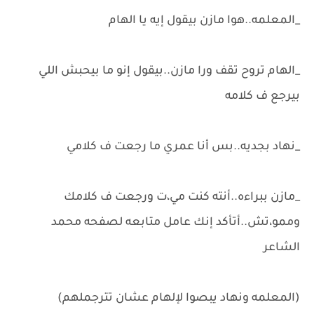
_المعلمه..هوا مازن بيقول إيه يا الهام
_الهام تروح تقف ورا مازن..بيقول إنو ما بيحبش اللي
بيرجع ف كلامه
_نهاد بجديه..بس أنا عمري ما رجعت ف كلامي
_مازن ببراءه..أنته كنت مي،ت ورجعت ف كلامك
وممو،تش..أتأكد إنك عامل متابعه لصفحه محمد
الشاعر
(المعلمه ونهاد يبصوا لإلهام عشان تترجملهم)