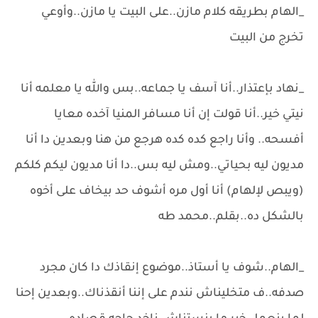
_الهام بطريقه كلام مازن..على البيت يا مازن..وأوعي
تخرج من البيت
_نهاد بإعتذار..أنا آسف يا جماعه..بس والله يا معلمه أنا
نيتي خير..أنا قولت إن أنا مسافر المنيا آخده معايا
أفسحه.. وأنا راجع كده كده هرجع من هنا وبعدين دا أنا
مديون ليه بحياتي..ومش ليه بس..دا أنا مديون ليكم كلكم
(ويبص لإلهام) أنا أول مره أشوف حد بيخاف على أخوه
بالشكل ده..بقلم..محمد طه
_الهام..شوف يا أستاذ..موضوع إنقاذك دا كان مجرد
صدفه..ف متخليناش نندم على إننا أنقذناك..وبعدين إحنا