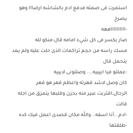
استمرت فى صمته فدفع ادم بالشاشه ارضااا وهو
يصرخ
-ااااااااااههه
صار يكسر فى كل شيء امامه قال-منكو لله
مسك راسه من حجم تراكمات الذى حلت عليه ولم يعد
يتحمل قال
-عملتو فيا اييييه.... وصلتونى لايييه
كان وصل لاشد قهرته واعظم قهر هو قهر
الرجال،اقتربت عبير منه بحزن وقلبها يتمزق من اجله
قالت
-ادم...أنا اسفه...والله مكان قصدى اعمل فيك كده
-طلقتها