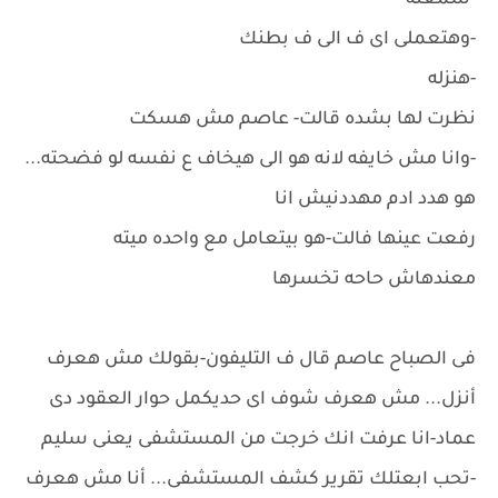
-سمعته
-وهتعملى اى ف الى ف بطنك
-هنزله
نظرت لها بشده قالت- عاصم مش هسكت
-وانا مش خايفه لانه هو الى هيخاف ع نفسه لو فضحته...
هو هدد ادم مهددنيش انا
رفعت عينها فالت-هو بيتعامل مع واحده ميته
معندهاش حاحه تخسرها
فى الصباح عاصم قال ف التليفون-بقولك مش هعرف
أنزل... مش هعرف شوف اى حديكمل حوار العقود دى
عماد-انا عرفت انك خرجت من المستشفى يعنى سليم
-تحب ابعتلك تقرير كشف المستشفى... أنا مش هعرف