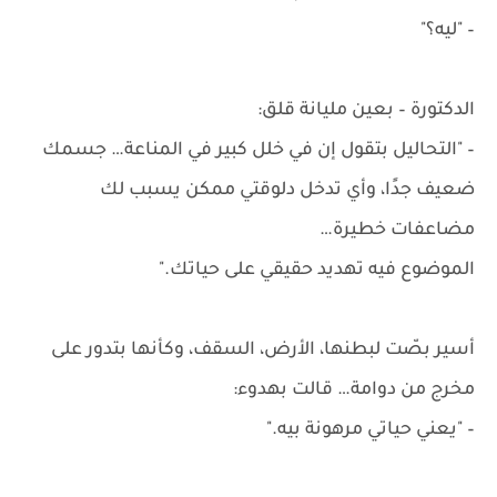
– "ليه؟"
الدكتورة – بعين مليانة قلق:
– "التحاليل بتقول إن في خلل كبير في المناعة… جسمك
ضعيف جدًا، وأي تدخل دلوقتي ممكن يسبب لك
مضاعفات خطيرة…
الموضوع فيه تهديد حقيقي على حياتك."
أسير بصّت لبطنها، الأرض، السقف، وكأنها بتدور على
مخرج من دوامة… قالت بهدوء:
– "يعني حياتي مرهونة بيه."