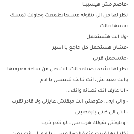
-عاصم مش هيسيبنا
نظر لها من الى بتقوله عسنهاىظمعت وحاولت تمسك
نفسها قالت
-ولا انت هتستحمل
-عشان هستحمل كل جاجع يا اسير
-هتسحمل قربى
نظر لها بشده بصتله قالت- انت حتى من ساعة معرفتها
وانت بعيد عنى، انت خايف تلمسني يا ادم
- انا عارف انك تعبانه وانك...
- وانى ايه... متوهش انت مبقتش عايزنى ولا قادر تقرب
- انتى الى كنتى بترفضينى
- ودلوقتى بقولك هرب منى...لو تقدر قرب