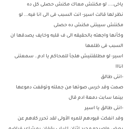
ياخى.... لو مكنتش معاك مكنش حصلى كل ده
نظر لها قالت اسير- انت السبب فى الى انا فيه... لو
مكنتش سيبتنى مكنش ده حصلى
وكأنها واجهته بالحقيقه الى ف قلبه وخايف يصدقها ان
السبب فى ظلمها
اسير- لو مطلقتنيش هلجأ للمحاكم يا ادم.. سمعتنى
انااا
-انتى طالق
صمت وقد خرس صوتها من جملته وتوقفت دموعها
بينما سابت دمعة ادم قال
-انتى طالق يا اسير
وقد انفكت قيودهم للمره الأولى لقد تحرر كلاهم عن