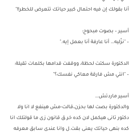
أنا بقولك إن فيه احتمال كبير حياتك تتعرض للخطر!!"
أسير – بصوت مبحوح:
– "نزّليه… أنا عارفة أنا بعمل إيه."
الدكتورة سكتت لحظة، ووقفت قدامها بكلمات تقيلة:
– "انتي مش فارقة معاكي نفسك؟"
أسير ماردتش…
والدكتورة بصت لها بحزن،قالت-مش هينفع لا انا ولا
دكتور تانى هيكمل لان كده خر.ق قانون زى ما قولتلك انا
كده بنهى حياتك يعنى بقت.ل وانا عندى سابق معرفه