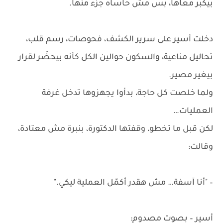
بيكبر معاها، بس مش حاساه جزء منها.
دخلت أسير على سرير الكشف، فحوصات، رسم قلب،
تحاليل مناعية، والسكون حوالين الكل كأنه بيحضّر لقرار
بيغير مصير.
ولما خلصت كل حاجة، بدأوا يجهزوها تدخل غرفة
العمليات…
لكن قبل ما تخطو، وقفتها الدكتورة، بنبرة مش معتادة،
وقالت:
– "أنا آسفة… مش هقدر أكمّل العملية ليكي."
أسير – بصوت مصدوم: