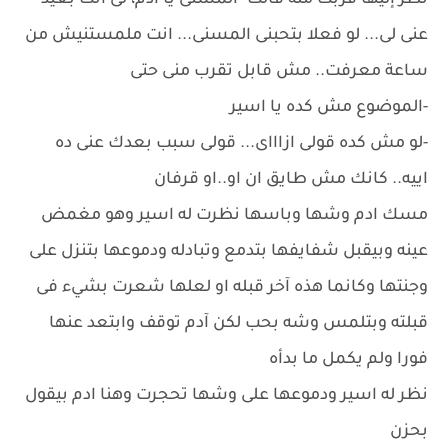
نظر إليها قربت منه قالت- المسنى يا ادم، لى انت بعيد
عنى لى... لو فعلا بتحبنى المسنى... انت ملمستنيش من
ساعة معرفت.. مش قابل تقرب منى حتى
-الموضوع مش كده يا اسير
-لو مش كده قولى ازاااى... قولى سبب بعدك عنى ده
اييه.. كانك مش طايق ان او..او قرفان
مسك ادم وشها وباسها نظرت له اسير وهو مغمض
عينه وبيقبل شفايفها بتدمع وتبادله ودموعها بتنزل على
وجنتها وكانما هذه آخر قبله او لعلها شعرت بشيء فى
قبلته وبتلمس وشه بحب لكن آدم توقف وابتعد عنها
فورا ولم يكمل ما بدأه
نظر له اسير ودموعها على وشها تحجرت وهنا ادم بيقول
بحزن