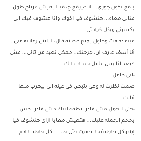
ينفع تكون جوزى... لا هيرفع ح، فينا يعيش مرتاح طول
متانى معاه... هتشوف فيا اخوك وانا هشوف فيك الى
يكسرني ويذل كرامتى
عينه دمعت وحاول يمنع غصته قال- ا..انتى زعلانه منى...
أنا آسف عارف ان. جرحتك.. ممكن نعبد من تانى... مش
هبعد انا بس عامل حساب انك
-انى حامل
صمت نظرت له وهى بتبص فى عينه الى بيهرب منها
قالت
-حتى الحمل مش قادر تنطقه لانك مش قادر تحس
بحجم الجمله عليك... هتعيش معايا ازاى هتشوف فيا
إيه وكل حاجه فينا احمرت حتى حبنا... كل حاجه يا ادم