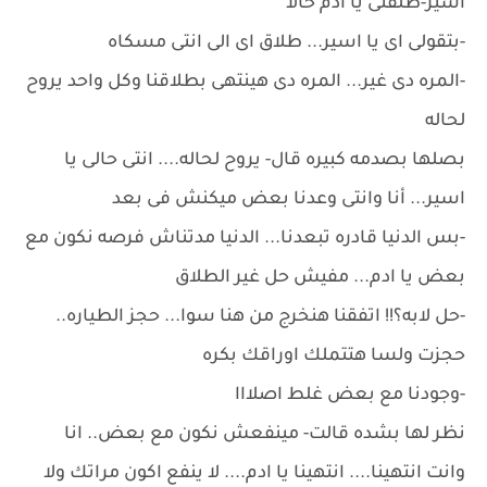
اسير-طلقنى يا ادم حالا
-بتقولى اى يا اسير... طلاق اى الى انتى مسكاه
-المره دى غير... المره دى هينتهى بطلاقنا وكل واحد يروح
لحاله
بصلها بصدمه كبيره قال- يروح لحاله.... انتى حالى يا
اسير... أنا وانتى وعدنا بعض ميكنش فى بعد
-بس الدنيا قادره تبعدنا... الدنيا مدتناش فرصه نكون مع
بعض يا ادم... مفيش حل غير الطلاق
-حل لابه؟!! اتفقنا هنخرج من هنا سوا... حجز الطياره..
حجزت ولسا هتتملك اوراقك بكره
-وجودنا مع بعض غلط اصلااا
نظر لها بشده قالت- مينفعش نكون مع بعض.. انا
وانت انتهينا.... انتهينا يا ادم.... لا ينفع اكون مراتك ولا