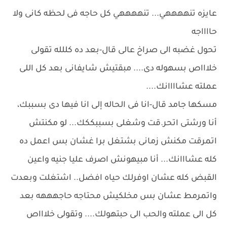
عايزه تنههههي... تنههههي كل حاجه فى لحظه كانى ولا
حااااجه
تحول غضبه الى صراخ عالى قال-بعد ده كللله تقولى
خلاااص بسهوله دى.... مبقتيش شايفانى بعد كل اللى
عملته عشاااانك....
مسكها جامد قال-انا فى الحاله إلى انا فيها دى بسببك،
أنا ورشتى اتحر.قت وشغلى بسببككك... لو مكنتش
اتمرقت مكنش زمانى بشتغل برا غشان بس اعمل ده
كله عشااانك... أنا مبيهونش اصرف عليا جنيه واعين
القبض كله عشان اوفرلك حياه افضل.. اشتغلت وبعدت
واتمرمط عشان بس مخلكيش محتاجه حاجهههه بعد
كل الى عملته والحب الى حبتهولك.... وتقولى خلاااص