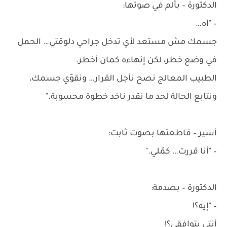
الدكتورة – بألم في صوتها:
– "آه…
جسمك مش مستعد لأي تدخل جراحي دلوقتي… الحمل
في وضع خطر، لكن إنهاءه كمان أخطر.
الطبيب المعالج نصح نأجل القرار… ونقوّي جسمك،
ونتابع الحالة لحد ما نقدر ناخد خطوة محسوبة."
أسير – قاطعتها بصوت ثابت:
– "أنا قررت… كمّلي."
الدكتورة – بصدمة:
– "إيه؟!
أنتي بتوافقي؟!