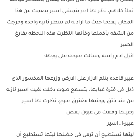
بعض واصبحو مجرد اثنان اغراب يقفان بمشاعر فياضه
تملأ كلاهم، نظر لها ادم بتمشي اسير بصمت من هذا
المكان بعدما حدث ما ارادته لم تنتظر ثانيه واحده وخرجت
من الشقه بأكملها وكأنها انتظرت هذه اللحظه بفارغ
الصبر
انزل ادم راسه وسالت دموعه على وجهه
عبير قاعده بتلم الازار على الارض وزرعها المكسور الذى
ذبل فى فترة غيابها، بتسمع صوت دخلت لقيت اسير نازله
من عند فتق ووشها مغترق دموع، نظرت لها اسير
وعينها وقعت فى عيون بعض
عبير-ا..اسير
ليتها تستطيع أن ترمى فى حضنها ليتها تستطيع أن