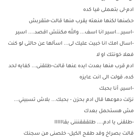
ادم-لى بتعملى فيا كده
حضنها لكنها منعته يقرب منها قالت-متقربش
-اسير...اسير انا اسف... والله مكنتش اقصد.... اسير
-اسال امك انا خبيت عليك لى... اسألها عن حالتى لو كنت
فعلا خونتك او لا
ادم قرب منها بعدت ايده عنها قالت-طلقنى... كفايه لحد
كده، قولت الى انت عايزه
-اسير، أنا بحبك
نزلت دموعها قال ادم بحزن - بحبك... بلاش تسبيني...
مش هستحمل بعدك
-طلقنى يا ادم.... طلقققنننى بقاااااا
قالت بصراخ وقد طفح الكيل- خلصنى من سجنك