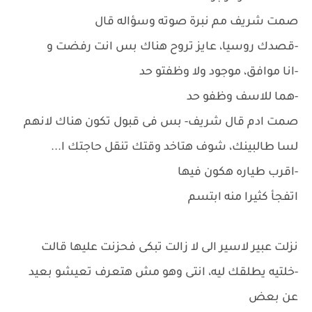
صمت شريف مم نبرة صوته وسؤاله قال
-قصدك روسيا، عايز تروح هناك بس انت رفضت و
-انا موافق، موجود ولا وظفتو حد
-هما للاسف وظفو حد
صمت ادم قال شريف- بس فى قبول تكون هناك لانهم
لسا طالبينك، شوف هتاخد وقتك تنقل حاجتك ا...
-اقرب طياره هكون فيها
اتفجأ كثيرا منه ابتسم
نزلت عبير لاسير الى لا زالت تبكى فحزنت عليها قالت
-خلتيه يطلقك ليه، انتى وهو مش هتعرف تعيشو بعيد
عن بعض