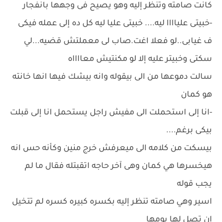
كانت صامته وتنظر إليه وهو يصيح فى وجهها بانفجار
-خبيتى علياااا ليه.... خبيتى عليا ليه كل ده إلى عمله فيكى
ف غيابى..لو فعلا اغت.صاب لى معملتش قضيه...لي
سكتى وخبيتر عليه إلا لو مكنتيش معااااه
سالت دموعها من الى بيقوله وانه بيشك فيها انها خانته
هو كمان
-انا إلى استحملت الى مفيش راجل يستحمل انا إلى قبلت
بيكى برغم....
بيسكت من كلامه الى ميعرفش خرج منين وكأنه حس انه
هيخسرها هي كمان وهى آخر حاجه اتقبتله فقال ما لم
يجب قوله
اسير وهي صامته تنظر إليه بكسره كبيره كسره لم تتخيل
ان تصل لها يومها