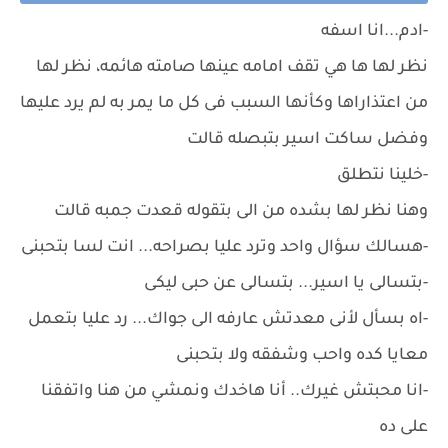
-ادم...انا اسفه
نظر لها ها هي تقف امامه عينها صامته هائمه، نظر لها
من اعتذاراها وكأنها السبب فى كل ما يمر به لم يرد عليها
وفضل ساكت اسير بتبصله قالت
-خلينا نتطلق
وهنا نظر لها بشده من الى بتقوله قعدت جمبه قالت
-هسالك سؤال واحد وترد عليا بصراحه... انت لسا بتحبنى
-بتسالى يا اسير... بتسالى عن حبى ليكى
-اه بسأل لأنى معدتش عارفه الى جواك... رد عليا بتعمل
معايا كده واحب وشفقه ولا بتحبنى
-انا محبتش غيرك.. أنا هاخدك ونمشي من هنا واتفقنا
على ده