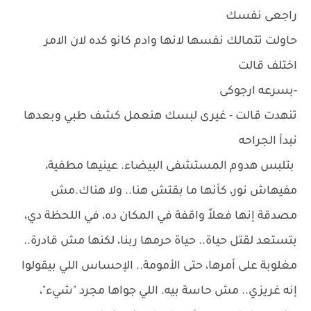
راجعى نفسك
حاولت تتمالك نفسها لانها وادم كانو كده لان الامر
اختلف قالت
-بسرعه ارجوكى
تنهدت قالت - غيرى لبسك هنعمل كشف طبي وبعدها
نبدأ الجراحه
بتلبس هدوم المستشفى البيضاء. عينيها مطفية،
مفيهاش نور، كأنها ما بقتش هنا.. ولا هناك.مش
مصدقة إنها فعلاً واقفة في المكان ده، في اللحظة دي،
بتستعد لقتل حياة.. حياة حرمها ربنا، لكنها مش قادرة..
مغلوبة على أمرها، حتى الأمومة.. الإحساس اللي بيقولوا
إنه غريزي.. مش حاسة بيه. اللي جواها مجرد "شيء"،