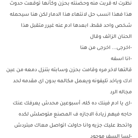
نظرت له قربت منه وحضنته بحزن وكأنها توقعت حدوث
هذا فهذا انسب حل لانتهاء هذا الدمار لكن هنا سيحمله
شخص واحد فقط، ابعدها ادم عنه غيرر متقبل هذا
الحنان الزائف وقال
-اخرجى... اخرجى من هنا
-انا اسفه
قالتها لاخر مره وقامت بحزن وسابته بتنزل دمعه من عين
ادك وياخد تليفونه ويعمل مكالمه بدون اى مقدمه لحد
مجاله الرد
-اى يا ادم فينك ده كله، أسبوعين محدش يعرفك عنك
حاجه فيهم زيادة الاجازه ف المصنع متوصلش لكده
واتحط عليك جزيه وانا حاولت اتواصل معاك مبتردش
-لسا السفر موجود