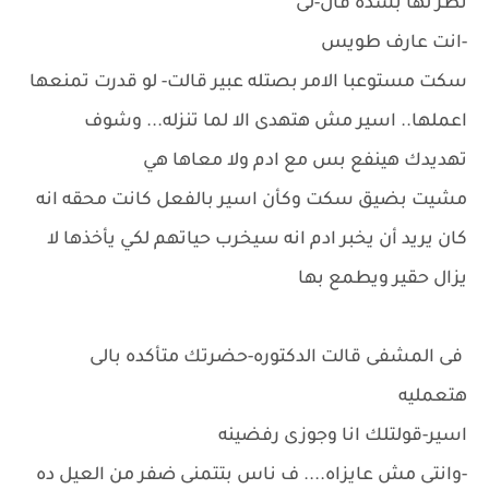
نظر لها بشده قال-لى
-انت عارف طويس
سكت مستوعبا الامر بصتله عبير قالت- لو قدرت تمنعها
اعملها.. اسير مش هتهدى الا لما تنزله... وشوف
تهديدك هينفع بس مع ادم ولا معاها هي
مشيت بضيق سكت وكأن اسير بالفعل كانت محقه انه
كان يريد أن يخبر ادم انه سيخرب حياتهم لكي يأخذها لا
يزال حقير ويطمع بها
فى المشفى قالت الدكتوره-حضرتك متأكده بالى
هتعمليه
اسير-قولتلك انا وجوزى رفضينه
-وانتى مش عايزاه.... ف ناس بتتمنى ضفر من العيل ده