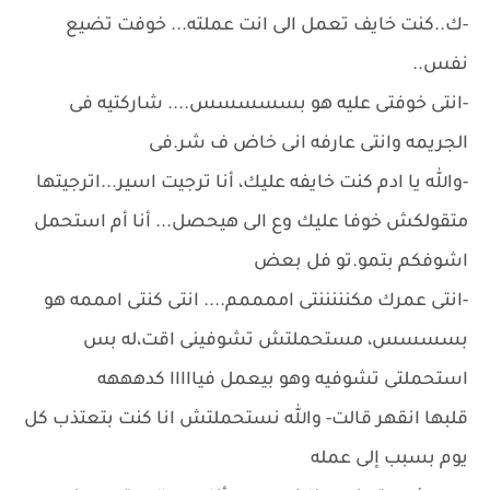
-ك..كنت خايف تعمل الى انت عملته... خوفت تضيع
نفس..
-انتى خوفتى عليه هو بسسسسس.... شاركتيه فى
الجريمه وانتى عارفه انى خاض ف شر.فى
-والله يا ادم كنت خايفه عليك، أنا ترجيت اسير...اترجيتها
متقولكش خوفا عليك وع الى هيحصل... أنا أم استحمل
اشوفكم بتمو.تو فل بعض
-انتى عمرك مكنننننتى اممممم.... انتى كنتى امممه هو
بسسسس، مستحملتش تشوفينى اقت،له بس
استحملتى تشوفيه وهو بيعمل فيااااا كدهههه
قلبها انقهر قالت- والله نستحملتش انا كنت بتعتذب كل
يوم بسبب إلى عمله