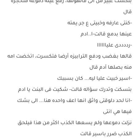
بتكست عبير من الى قالهولها، رفع عينه دموعه متحجره
قال
-كنتى عارفه وخبيتى ع جر.يمته
عينها بدمع قالت-ا..ادم
-رددددى علياااااا
قالها بغضب ودفع الترابيزه أرضا فتكسرت، اتخضت امه
منه بصلها آدم قال
-اسير خبيت عليا ليه... كان بسببك
بتسكت وتدرك سؤاله قالت- شكيت فى البنت يا ادم
-انا لحد دلوقتى واثق انها اعف واحده هنا... الى بشك
فيها هي انتى
نزلت دموعها ولم يسعها الكذب اكثر من هذا فيلحق
الكذب ضرر باسير قالت