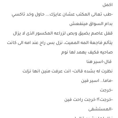
اكمل
-طب تعالى المكتب عشان عايزك... حاول وخد تاكسي
بدام السواق مينفعش
قفل عاصم بضيق وبص لزراعه المكسور الذى لا يزال
يتألم فاجعة المه المميت، نزل بس راح عند امه الى كانت
صاحيه فكيف يهمد لها نوم
قال-اسير هنا
نظرت له بشده قالت- انت عرفت منين انها نزلت
-ماما.. اسير فين
-خرجت
-خرجت؟! خرجت راحت فين
-المستشفى