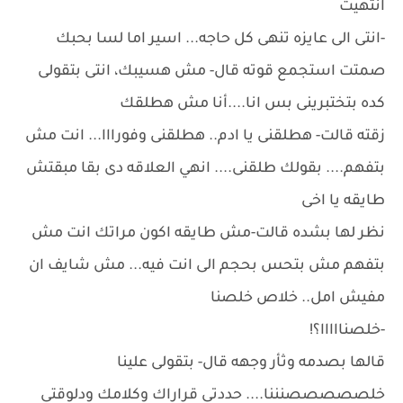
انتهيت
-انتى الى عايزه تنهى كل حاجه... اسير اما لسا بحبك
صمتت استجمع قوته قال- مش هسيبك، انتى بتقولى
كده بتختبرينى بس انا....أنا مش هطلقك
زقته قالت- هطلقنى يا ادم.. هطلقنى وفورااا... انت مش
بتفهم.... بقولك طلقنى.... انهي العلاقه دى بقا مبقتش
طايقه يا اخى
نظر لها بشده قالت-مش طايقه اكون مراتك انت مش
بتفهم مش بتحس بحجم الى انت فيه... مش شايف ان
مفيش امل.. خلاص خلصنا
-خلصنااااا؟!
قالها بصدمه وثأر وجهه قال- بتقولى علينا
خلصصصصصنننا.... حددتى قراراك وكلامك ودلوقتى