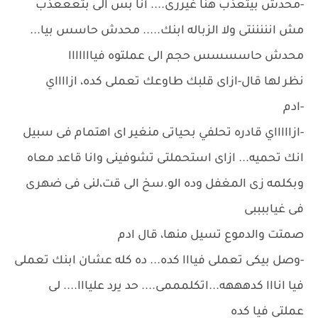
-محدش بيتعذب هنا غيررى.... أنا بس الى بتعععذب
مش انننننتى ولا الزباله ابنك..... محدش حاسس بيا...
محدش حاسسسس حجم الى عملتوه فيااااااا
نظر لها قال-ازاى قلبك طاوعك تعملى كده، ازااااي
-ادم
-ازاااااي قادره تحلفي بحياتى منغير اى اهتمام فى سبيل
انك تحميه... ازاى استحملتى تشوفينى وانا قاعد معاه
وبكلمه زى المغفل وده الو.سخ الى قت،لنى فى ضهرى
فى غياببببى
صمتت والدموع تسيل منها، قال ادم
-وصل بيكى تعملى فيااا كده... ده كله عشان ابنك تعملى
فيا انااا كدهههه...اتكلمممى.... حد يرد عليااا.... لى
عملتى فيا كده