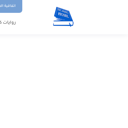
اتفاقية ال
روايات ك