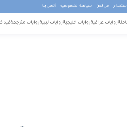
استخدام
من نحن
سياسة الخصوصيه
أتصل بنا
املة
روايات عراقية
روايات خليجية
روايات ليبية
روايات مترجمة
قيد كت