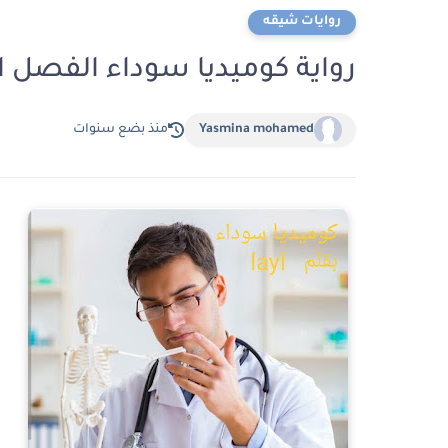
روايات شيقه
رواية كوميديا سوداء الفصل الثامن و ا
Yasmina mohamed
منذ بضع سنوات