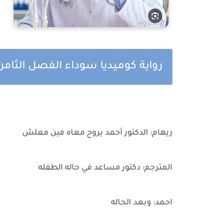
رواية كوميديا سوداء الفصل الثامن
ريهام: الدكتور أحمد يروح معاه فين معلش
المترجم: دكتور مساعد في حاله الطفله
احمد: وبعد الحاله