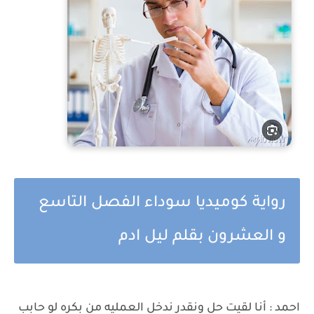
رواية كوميديا سوداء الفصل التاسع
و العشرون بقلم ليل ادم
احمد : أنا لقيت حل ونقدر ندخل العمليه من بكره لو حابب