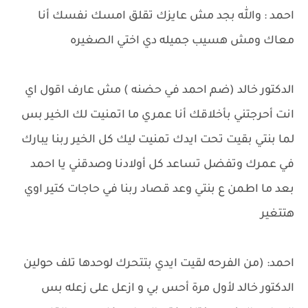
احمد : والله بجد مش عايزك تقلق امسك نفسك أنا
معاك ومش هسيب جميله دي اختي الصغيره
الدكتور خالد (ضم احمد في حضنه ) مش عارف اقول اي
انت أحرجتني بأخلاقك أنا عمري ما اتمنيت لك الخير بس
لما بنتي بقيت تحت ايدك تمنيت ليك كل الخير ربنا يبارك
في عمرك وتفضل تساعد كل أولادنا وصدقني يا احمد
بعد ما اطمن ع بنتي وعد قصاد ربنا في حاجات كتير اوي
هتتغير
احمد: (من الفرحه لقيت ايدي بتتحرك لوحدها تلف حولين
الدكتور خالد لأول مرة أحس بي و ازعل على زعله بس