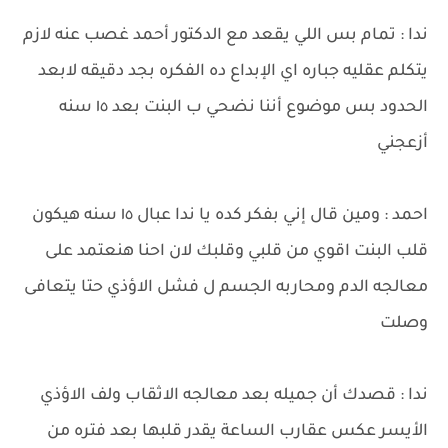
ندا : تمام بس اللي يقعد مع الدكتور أحمد غصب عنه لازم
يتكلم عقليه جباره اي الإبداع ده الفكره بجد دقيقه لابعد
الحدود بس موضوع أننا نضحي ب البنت بعد ١٥ سنه
أزعجني
احمد : ومين قال إني بفكر كده يا ندا عبال ١٥ سنه هيكون
قلب البنت اقوي من قلبي وقلبك لان احنا هنعتمد على
معالجه الدم ومحاربه الجسم ل فشل الاؤذي حتا يتعافى
وصلت
ندا : قصدك أن جميله بعد معالجه الاثقاب ولف الاؤذي
الأيسر عكس عقارب الساعة يقدر قلبها بعد فتره من