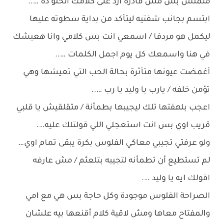
منمتش بس مش قادرة ارد على كلامك الحلو ده …..
ابتسم بجانب شفتيه ليتأكد من بداية سطوته عليها
ليكمل هو مردفا / اسمعي انت بس كلامي وانا هعيشك
في هنا واسمعك كل يوم اجمل الكلمات …..
أغمضت عيونها متأثرة بحالة الحب التي تعيشها وهي
تؤمن خلفه / يارب يا وليد يا رب …..
اعجب بلهفتها تلك ليجيبها بطمأنة / متقلقيش يا قلبي
قريب اوي بس انت استعجلي اللي قولتلك عليه….
ولو عرفتي تجيبي معاكي الفلوس بكرة يبقى تمام اوي…
لم تستطيع أن تطمأنه لتجيبه بتلعثم / مش عارفه
اقولك ايه يا وليد ….
الصراحة الفلوس موجودة وكل حاجة بس هي مع امي
والمفتاح معاها ومش لاقية كلام أقنعها بيه علشان