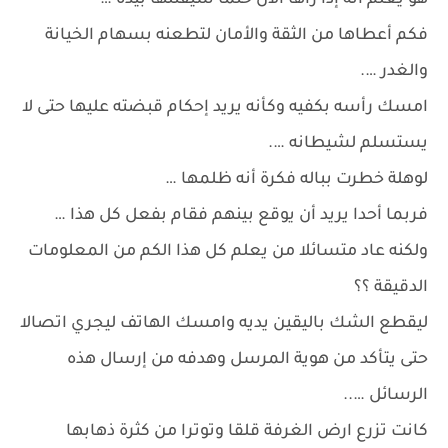
هو يعلم أنه إذا رأها الان حتما سيقتلها بيده …
فكم أعطاها من الثقة والأمان لتطعنه بسهام الخيانة
والغدر ….
امسك رأسه بكفيه وكأنه يريد إحكام قبضته عليها حتى لا
يستسلم لشيطانه ….
لوهلة خطرت بباله فكرة أنه ظلمها …
فربما أحدا يريد أن يوقع بينهم فقام بفعل كل هذا …
ولكنه عاد متسائلا من يعلم كل هذا الكم من المعلومات
الدقيقة ؟؟
ليقطع الشك باليقين يديه وامسك الهاتف ليجري اتصالا
حتى يتأكد من هوية المرسل وهدفه من إرسال هذه
الرسائل …..
كانت تزرع ارض الغرفة قلقا وتوترا من كثرة ذهابها