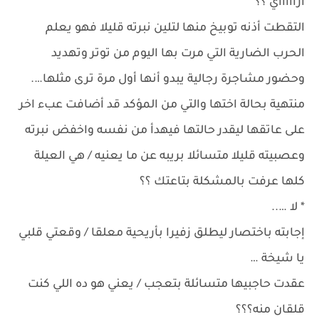
ازاااااي ؟؟
التقطت أذنه توبيخ منها لتلين نبرته قليلا فهو يعلم
الحرب الضارية التي مرت بها اليوم من توتر وتهديد
وحضور مشاجرة رجالية يبدو أنها أول مرة ترى مثلها….
منتهية بحالة اختها والتي من المؤكد قد أضافت عبء اخر
على عاتقها ليقدر حالتها فيهدأ من نفسه واخفض نبرته
وعصبيته قليلا متسائلا بريبه عن ما يعنيه / هي العيلة
كلها عرفت بالمشكلة بتاعتك ؟؟
* لا …..
إجابته باختصار ليطلق زفيرا بأريحية معلقا / وقعتي قلبي
يا شيخة …
عقدت حاجبيها متسائلة بتعجب / يعني هو ده اللي كنت
قلقان منه؟؟؟