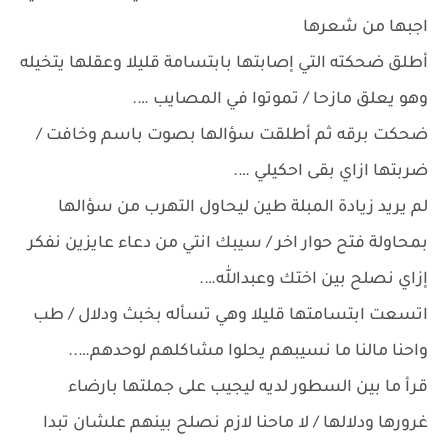
اجبها من شعرها
أطلق ضحكته التي إصابتها بابتسامة قليلا وعقلها يتخيله
وهو يعلق مازحا / تموتوا في المصايب ….
ضحكت برقه ثم أطلقت سؤالها بصوت باسم وخافت /
ضربتها ازاي بقى احكيلي ….
لم يريد زيادة المبلة طين ليحاول التهرب من سؤالها
بمحاولة فتح حوار اخر / سيبك انتي من دعاء عايزين نفكر
إزاي نصلح بين اختك وعبدالله….
اتسعت ابتسامتها قليلا وهي تسأله بخبث ودلال / طب
واحنا مالنا ما نسيبهم يحلوا مشاكلهم لوحدهم…..
قرأ ما بين السطور لديه ليجيب على جملتها بارضاء
غرورها ودلالها / لا ماحنا لازم نصلح بينهم علشان تبدا