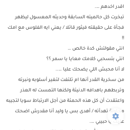
اقدر اخدهم ….
تبخرت كل حالميته السابقة وحديثه المعسول ليظهر
فجأة على حقيقته فيثور قائلا / يعني ايه الفلوس مع امك
!!
انتي مقولتش كدة خالص …
انتي بتسحبي كلامك معايا يا سمر ؟؟
لا أنا محبش اللي يضحك عليا …..
من سخرية القدر أنها ام تلتفت لتغير أسلوبه ونبرته
وتربطهم باهدافه الدنيئة ولكنها التمست له العذر
واعتقدت أن كل هذه الحمئة من أجل الارتباط سويا لتجيبه
محاولة تهدأته / أهدى بس يا وليد أنا مقدرش اضحك
عليك يا حبيبي ….