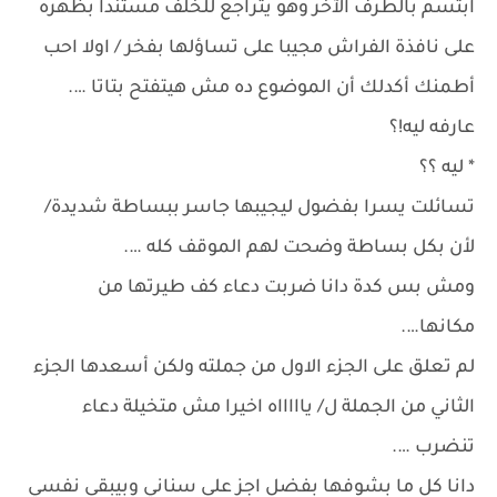
ابتسم بالطرف الآخر وهو يتراجع للخلف مستندا بظهره
على نافذة الفراش مجيبا على تساؤلها بفخر / اولا احب
أطمنك أكدلك أن الموضوع ده مش هيتفتح بتاتا ….
عارفه ليه!؟
* ليه ؟؟
تسائلت يسرا بفضول ليجيبها جاسر ببساطة شديدة/
لأن بكل بساطة وضحت لهم الموقف كله ….
ومش بس كدة دانا ضربت دعاء كف طيرتها من
مكانها….
لم تعلق على الجزء الاول من جملته ولكن أسعدها الجزء
الثاني من الجملة ل/ ياااااه اخيرا مش متخيلة دعاء
تنضرب ….
دانا كل ما بشوفها بفضل اجز على سناني وبيبقى نفسي