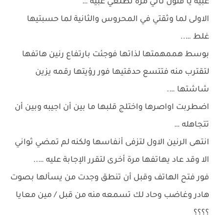
غبية يا فتون تاتي مرة تطلعي غبية …
الاولى لما وثقتي في المحروس والثانية لما حسبتيها
غلط …..
بوسط هممهمتها لذاتها فوجئت بارتفاع رنين هاتفها
لتقترب منه فتتسع حدقتيها فور رؤيتها رقمه يزين
شاشتها ….
اضطربت اواصرها واختلج قلبها ما بين أن اجيبه وبين أن
تتجاهله …
انتهى الرنين الاول لتزفى أنفاسها ولكنه لم تمضي ثواني
الا وقد عاد يهاتفها مرة أخرى لتقرر الإجابة عليه …..
فور فتح الهاتف وقبل أن تنطق وجدت من يسألها بصوت
هادر وغاضب وحاد لك تسمعه منه من قبل / مين معايا
؟؟؟؟