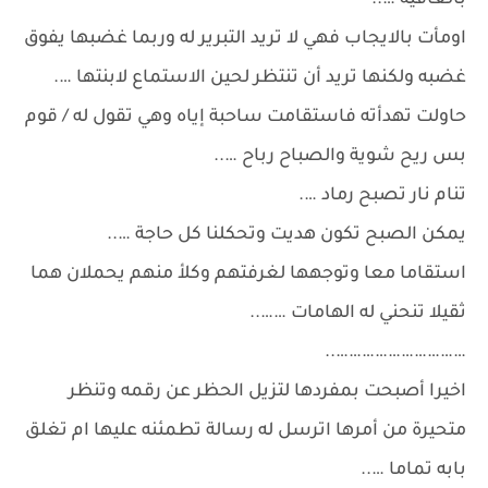
بالعافية …..
اومأت بالايجاب فهي لا تريد التبرير له وربما غضبها يفوق
غضبه ولكنها تريد أن تنتظر لحين الاستماع لابنتها ….
حاولت تهدأته فاستقامت ساحبة إياه وهي تقول له / قوم
بس ريح شوية والصباح رباح …..
تنام نار تصبح رماد ….
يمكن الصبح تكون هديت وتحكلنا كل حاجة …..
استقاما معا وتوجهها لغرفتهم وكلأ منهم يحملان هما
ثقيلا تنحني له الهامات ……..
…………………………..
اخيرا أصبحت بمفردها لتزيل الحظر عن رقمه وتنظر
متحيرة من أمرها اترسل له رسالة تطمئنه عليها ام تغلق
بابه تماما …..