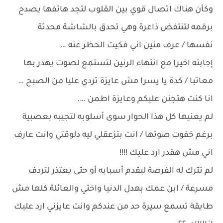
وكأن هناك اتصال قوي بين القلوب لتجد هاتفها يصدح
برقمه لتنتفض ذاعرة وهي تحدق بالشاشة محدثة
نفسها / عرف منين اني فكيت الحظر عنه …
إجابته اخيرا مع انتهاء الرنين لتستمع لصوت يهدر بها
معاتبا / كدة يا يسرا مش عايزة تردي عليا من الصبح …
انا كنت هتجنن عليكم وعايزة اطمن ….
لم يعنيها كل هذا الحوار سوى أسلوبه لتجيبه بعصبية
برغم خفوت صوتها / انت بتزعقلي ليه دلوقتي وانت عارف
اني مش هقدر ارد عليك !!!!
لم تترك له الفرصة ليقدم أسبابه أو حتى يعتذر لتردف
مسرعة / ابن عمك بهدل الدنيا واختي والعائلة كلها مش
طايقة تسمع سيرة حد من عندكم وانت عايزني ارد عليك