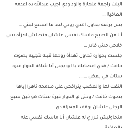
البنت راجعة منهارة والود ودي اجيب عبدالله ده اعدمه
العافية …
بس برضه بحاول اهدي روحي لحد ما اسمع لبنتي …
أنا من الصبح ماسك نفسي علشان متصلش اهزأه بس
خلاص مش قادر …
جلست بجواره تحاول تهدأة روحها قبله لتجيبه بصوت
خافت / هدي اعصابك يا ابو يمنى أنا شاكة الحوار غيرة
ستات في بعض …….
التفت لها والغضب يتراقص على ملامحه ناهرا إياها
بصوت خافت / وحتى لو الحوار غيرة ستات هو فين سبع
الرجال علشان يوقف المهزلة دي …..
متحاوليش تبرري له علشان أنا ماسك نفسي عنه