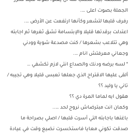
لم تسمعه جيدا لتطلب منه أن يعلوا صوته قليلا فكرر
الجملة بصوت اعلى ….
رفرف قلبها لتشعر وكأنها ارتفعت عن الأرض ….
اعتدلت برقدتها قليلا والإبتسامة تشق ثغرها ثم اجابته
وهي تتلاعب بشعرها / كنت مصدعة شوية وودني
وجعاني معرفتش انام ….
* لسه برضه ودنك والصداع انتي لازم تكشفي …
ألقى عليها الاقتراح الذي جعلها تعبس قليلا وهي تجيبه /
تاني يا وليد ؟؟
هقول ايه لماما المرة دي ؟؟
وكمان انت مبترضاش نروح لحد …..
باغتها باجابته التي أسرت قلبها / اصلي بصراحة ما
صدقت تكوني معايا فاستخسرت نضيع وقت في عيادة