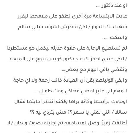
او عند دكتور ….
عادت الابتسامة مرة أخرى تطفو على ملامحها ليقرر
منهيا ذلك الحوار / لكن مقدرش اشوف حياتي بتتالم
واسكت …..
لم تستطيع الإجابة على حلاوة حديثه ليكمل هو مستطردا
/ ليكي عندي احجزلك عند دكتور كويس نروح على الميعاد
ونقضي باقي اليوم مع بعض….
وابقي قوليلهم بقى أن العيادة كانت زحمة ولا اي حاجة
المهم اني عايز اقضي معاكي وقت طويل ….
اوماءت برأسها وكأنه يراها ولكنه انتظر اجابتها فقال
سائلا / انتي نمتي يا سمر ؟؟ مش بتردي ليه ؟؟
أطلقت زفيرًا وصل لمسامعه ثم إجابته بصوت ولهان / لا