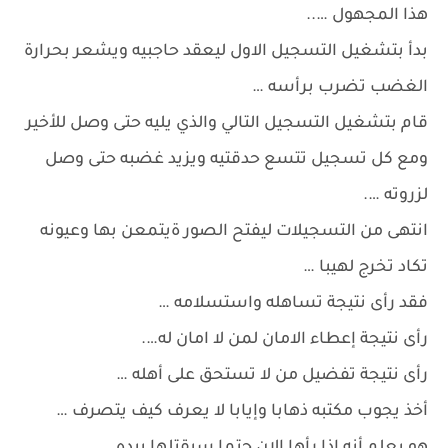
هذا المجهول …..
بدأ بتشغيل التسجيل الاول ليعقد حاجبيه ويشعر بحرارة
الغضب تضرب برأسه …
قام بتشغيل التسجيل التالي والذي يليه حتى وصل للأخير
ومع كل تسجيل تتسع حدقتيه ويزيد غضبه حتى وصل
لزروته ….
انتهى من التسجيلات ليفتح الصور ةيتمعن بها وعيونه
تكاد تخرج لهيبا …
فقد رأى نتيجة تساهله واستسلامه …
رأى نتيجة إعطاء الامان لمن لا امان له….
رأى نتيجة تفضيل من لا تستحق على أهله …
أخذ يجوب مكتبه ذهابا وإيابا لا يعرف كيف يتصرف …