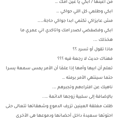
من أعينها / ابكي يا عين امك …
ابكي وطلعي كل اللي حواكي …
مش عايزاكي تكتمي ابدا جواكي حاجة……
ابكي وفضفضي لصدر امك واتاكدي اني عمري ما
هخذلك ….
ماذا تقول أو تسرد ؟؟
فهناك حديث لا رجعة فيه ؟؟؟
تعلم أن ابيها وأمها إذا علمَا أن الأمر يمس سمعة يسرا
حتما سينتهي الأمر برمته …
ناهيك عن افتراءهم وتجبرهم ….
بالإضافة إلى سلبية زوجها الدائمة …..
ظلت مغلقة العينين تزرف الدموع وشهقاتها تتعالى حتى
احتوتها سعيدة داخل أحضانها ودموعها هي الأخرى