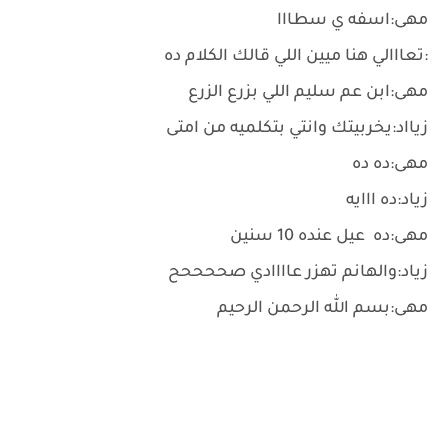
مهى:اسفه ي سطااا
:تعااالي هنا ميين اللي قالك الكلام ده
مهى:ابن عم سليم اللي بزرع الزرع
زيااد:يخربيتك وانتي بتكلميه من امتى
مهى:ده ده
زياد:ده ااايه
مهى:ده عيل عنده 10 سنين
زياد:والهانم تهزر عاااادي صححححح
مهى:بسم الله الرحمن الرحيم