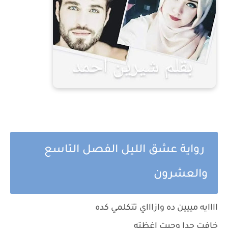
رواية عشق الليل الفصل التاسع
والعشرون
اااايه مييين ده وازاااي تتكلمي كده
خافت جدا وحبت اغظته