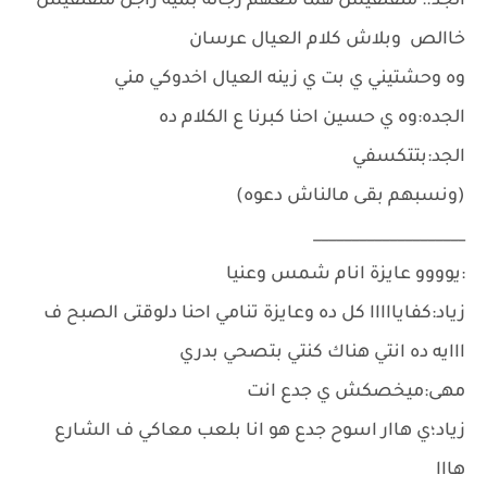
الجد؛: متقلقيش هما معهم رجاله بميه راجل متقلقيش
خاالص وبلاش كلام العيال عرسان
وه وحشتيني ي بت ي زينه العيال اخدوكي مني
الجده:وه ي حسين احنا كبرنا ع الكلام ده
الجد:بتتكسفي
(ونسبهم بقى مالناش دعوه)
____________________
:يوووو عايزة انام شمس وعنيا
زياد:كفايااااا كل ده وعايزة تنامي احنا دلوقتى الصبح ف
ااايه ده انتي هناك كنتي بتصحي بدري
مهى:ميخصكش ي جدع انت
زياد؛ي هاار اسوح جدع هو انا بلعب معاكي ف الشارع
هااا