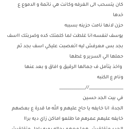
كان يتسحب الى الغرفه وكانت هي نائمة و الدموع ع
خدها
حزن لانها نامت حزينه بسببه
يوسف لنفسه:انا غلطت لما كلمتك كده وضربتك ااسف
بجد بس معرفش ليه اتعصبت عليكي اسف بجد ثم
حملها الي السرير و غطها
واخذ يتأمل ف جمالها الرقيق و افاق و بعد عنها
ونام ع الكنبه
_________________//_____________
في بيت الجد حسين
الجدة: انا خايفه يا حاج عليهم و الله ما قدرة ع بعضهم
خايفه عليهم عمرهم ما طلعو اماكن زاي ديه براا