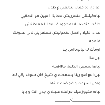
:عاادي ده كمان بيدلعني ع طول
ليام:ليللللل متهزريش معاياااا ميين هو انطقيي
خافت منه:ده بابا محمود ف ايه انا مغلطتش
هداء قليلا واكمل:متحوليش تستفزيني لاني هموتك
فاهمه
اومأت له ليام:ناامي يلا
ليل:هاا
ليام:اسمعي الكلمه فاااهمه
ليل:اهو اهو ربنا يسمحك ي شيخ كان سوف ياتي لها
ولكن اسرعت واغمضت عينها
ليام: متجوز عيله حرامك عليك ي جدي انت و بابا
_________________//_________