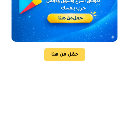
حمّل من هنا