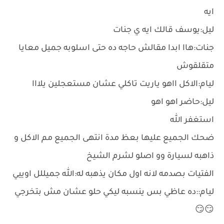
ايه
ليل:يوسف قالك ايه ي جنات
جنات:هاا ابدا مقالش حاجه ده حتى اسلوبه جميل معايا
متقلقوش
ليام:الاكل ااهو ياريت تاكلي عشان مستعجلين يلااا
ليل:حاضر اهو اهو
استغفر الله
ضحك الجميع عليها بعظ مدة انتهى الجميع مم الاكل و
ذاهبه لسيارة وو اصلو لشرم الشيخ
الفتيات بصدمه لانه اول مكان يذهبه له:الله جميللل اوييي
ليام::ده عاظي بس ينسبه ليكي حلو عشان مش بتخرجي
😏😏