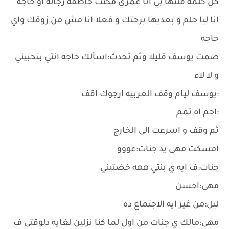
كل كلمه قلتها بي انا عمري مكنت خاطفه رجاله او حاجه
انا ليا حلم و بعديها برحتك و فعلا انا مش من زوقك واي
حاجه
صمت يوسف قليلا وثم تحدث:اسألك حاجه انتي بتحبيني
و لا لاء
:يوسف ليام وقف العربيه ارجوك اقف
:احم اه تمم
ثم وقف و اسرعت الى الخارج
امسكت مهى يد جنات:عووو
جنات:ف ايه ي بنتي ههه خضتيني
مهى:احسن
ليل:من غير ايه الاجتماع ده
مهى:مالك ي جنات من اول لما كنا نزلين لغايه دلوقتى ف