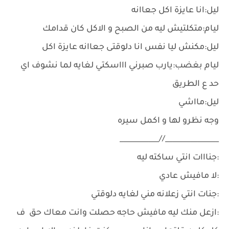
ليل:انا عايزة اكل جعاانه
ليام:متكلتيش ليه من الصبح و الاكل كان قدامك
ليل:مكنش ليا نفس انا دلوقتى جعاانه عايزة اكل
ليام بغضب:يارب صبرني اااسكتي لغايه لما نشوف اي
حد ع الطريق
ليل:مااشي
وجه نظرو لها و اكمل سيره
_______________//___________
:جنااات انتي ساكته ليه
:لا مافيش عادي
:جنات انتي زعلانه مني لغايه دلوقتي
:ازعل منك ليه مافيش حاجه حصلت وانت معاك حق ف