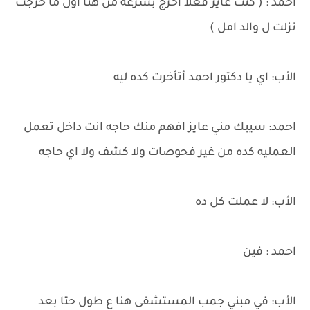
احمد : ( كنت عايز فعلاً أخرج بسرعه من هنا اول ما خرجت
نزلت ل والد امل )
الأب: اي يا دكتور احمد أتأخرت كده ليه
احمد: سيبك مني عايز افهم منك حاجه انت داخل تعمل
العمليه كده من غير فحوصات ولا كشف ولا اي حاجه
الأب: لا عملت كل ده
احمد : فين
الأب: في مبني جمب المستشفى هنا ع طول حتا بعد