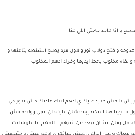
بخ و انا هاخد حاجتي اللي هنا
هدومه و فتح دولاب نور و لاول مره يطلع الشنطه بتاعتها و
 و لقاه مكتوب بخط ايديها وقراء ادهم المكتوب
تغربش دا مش جديد عليك ي ادهم لانك عادتك مش بدور في
اول ما جينا هنا اسكندريه عشان عارفه ان عمي وولاده مش
ا حمل زمان عشان يبعد عن شرهم .. المهم انا عارفه انت
حب غير معاك و على ايدك .. عيش حياتك ي ادهم عيش و متبصش