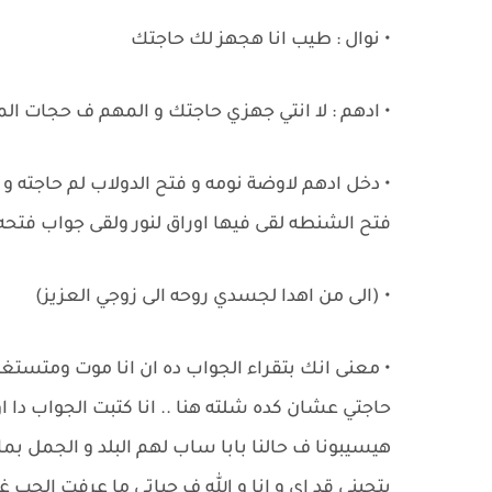
• نوال : طيب انا هجهز لك حاجتك
• ادهم : لا انتي جهزي حاجتك و المهم ف حجات المط
• دخل ادهم لاوضة نومه و فتح الدولاب لم حاجته و 
فتح الشنطه لقى فيها اوراق لنور ولقى جواب فتحه
• (الى من اهدا لجسدي روحه الى زوجي العزيز)
• معنى انك بتقراء الجواب ده ان انا موت ومتس
حاجتي عشان كده شلته هنا .. انا كتبت الجواب دا 
هيسيبونا ف حالنا بابا ساب لهم البلد و الجمل بم
بتحبني قد اي و انا و الله ف حياتي ما عرفت ال