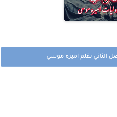
صل الثاني بقلم اميره موسي