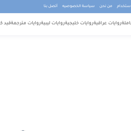
استخدام
من نحن
سياسة الخصوصيه
أتصل بنا
املة
روايات عراقية
روايات خليجية
روايات ليبية
روايات مترجمة
قيد كت