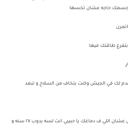
ي جسمك حاجه عشان تخسها
اتمرن
ه بتفرغ طاقتك فيها
ر
يقدم لك في الجيش وكنت بتخاف من السلاح و تبعد
• نوال : اتمنى تكون بتعمل كدا عشان نفسك مش عشان اللي ف دماغك يا حبيبي انت لسه يدوب ٢٧ سنه و