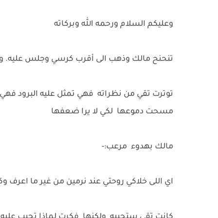
وعليكم السلام ورحمه الله وبركاته
تنحنح مالك وذهب الى أقرب كرسي وجلس عليه. وبقي
توترت تقي من نظراته فهي تمثل عليه البرود فهي 
مسحت دموعها لكي لا يرا ضعفها
مالك بهدوء مرعب:-
اي اللى خلاكي روحتي عند نرمين من غير ما اعرف وك
كانت تقي ستجيبه ولكنها فكرت لماذا تجيب عليه م