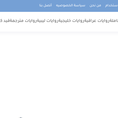
استخدام
من نحن
سياسة الخصوصيه
أتصل بنا
املة
روايات عراقية
روايات خليجية
روايات ليبية
روايات مترجمة
قيد كت