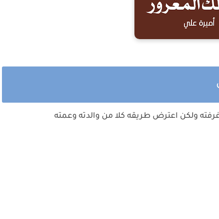
ي
غرفته ولكن اعترض طريقه كلا من والدته وعمته