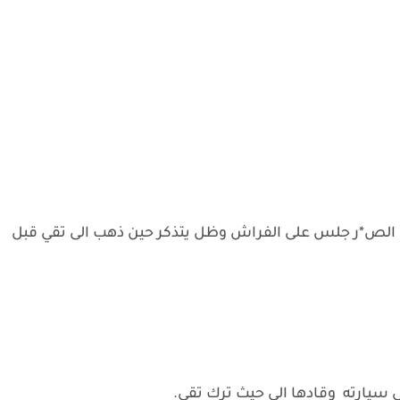
 الص*ر جلس على الفراش وظل يتذكر حين ذهب الى تقي قبل
سيارته وقادها الى حيث ترك تقي.