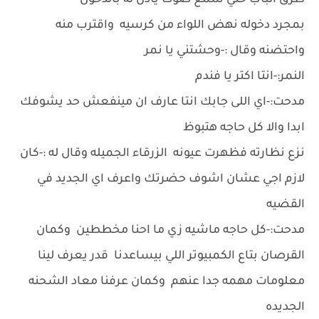
طرق الباب حتي سمع صوت يأذن له بالدخول
بمجرد دخوله نهض اللواء من كرسيه واقترب منه
واحتضنه وقال :-وحشتني يا نمر
النمر:-انتا اكتر يا فندم
مدحت:-اي اللى جابك انتا عارف ان مينفعش حد يشوفك
ابدا والا كل حاجه هتبوظ
نزع نظارته فظهرت عيونه الزرقاء الجميله وقال له :-كان
لازم اجي عشان اشوف حضرتك واعرف اي الجديد في
القضيه
مدحت:-كل حاجه ماشيه زي ما احنا مخططين وكمان
القرصان بتاع الكمبيوتر اللي بيساعدنا قدر يعرف لينا
معلومات مهمه جدا عنهم وكمان عرفنا معاد الشحنه
الجديده