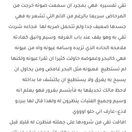
تقي تفسيره فهي بمجرد ان سمعت صوته خرجت من
المرحاض سريعا بالرغم من الالم التي تشعر به فهي
جسدها ضعيف جدا ولم تتحمل ضربه لها فجاءه شردت
تقي به وهو يقف عند باب الغرفه وسيم وانيق كعادته
ملامحه الحاده الذي تزيده وسامه عيونه واه من عيونه
فهي كالبحر وغموضه حاولت كثيرا ان تقرا عيونه ولكنها
لم تستطيع فعيونه مثل البحر غامض ومن يحاول ان
يسبح به يغرق ولا يستطيع ان يكتشف ما بداخله
لاحظ مالك تحديقها به فأبتسم بغرور فهو يعلم انه
وسيم وجميع الفتيات ينظرون له ولهذا قال لها ببردو
لاذع:-عارف اني حلو اوووي
افاقت تقي من شرودها على جملته فنظرت له قليلا قبل