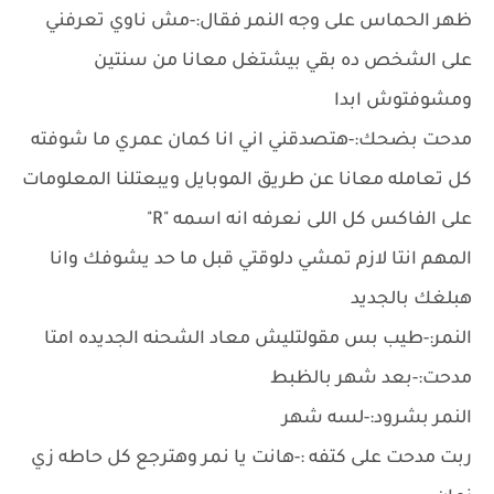
ظهر الحماس على وجه النمر فقال:-مش ناوي تعرفني
على الشخص ده بقي بيشتغل معانا من سنتين
ومشوفتوش ابدا
مدحت بضحك:-هتصدقني اني انا كمان عمري ما شوفته
كل تعامله معانا عن طريق الموبايل ويبعتلنا المعلومات
على الفاكس كل اللى نعرفه انه اسمه "R"
المهم انتا لازم تمشي دلوقتي قبل ما حد يشوفك وانا
هبلغك بالجديد
النمر:-طيب بس مقولتليش معاد الشحنه الجديده امتا
مدحت:-بعد شهر بالظبط
النمر بشرود:-لسه شهر
ربت مدحت على كتفه :-هانت يا نمر وهترجع كل حاطه زي