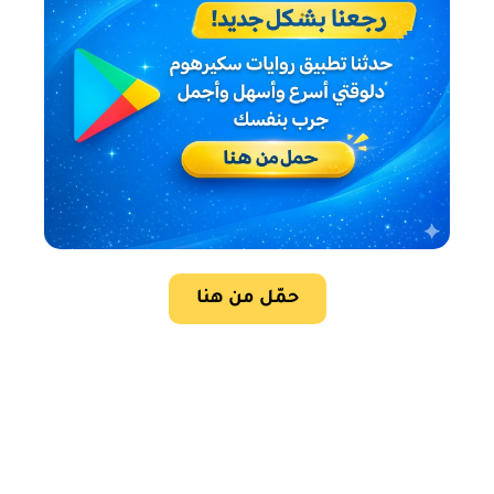
حمّل من هنا