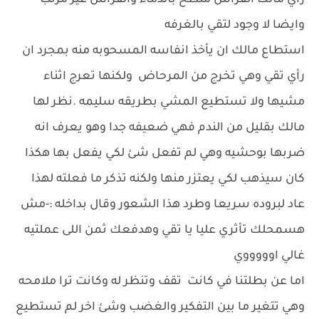
رأي مالك الفراش ملطخ بالدماء والفراش غير مرتب
وايضا لا وجود لتقي بالغرفه
استطاع مالك ان يأخذ انفاسه المسحوبه منه بمجرد ان
رأي تقي وهي تخرج من المرحاض ولكنها تعرج اثناء
مشيها ولا تستطيع المشي بطريقه سليمه .نظر لها
مالك بقليل من الندم فهي ضعيفه جدا وهو يعرف انه
ضربها بوحشيه وهي لم تفعل شئ لكي يفعل بها هكذا
كان سيذهب لكي يعتزر منها ولكنه تذكر ما فعلته لهذا
عاد لبروده سريعا وطرد هذا الشعور وقال بداخله :-مش
هسمحلك تأثري عليا يا تقي وهدفعك ثمن اللى عملتيه
غالي اوووووي
اما عن بطلتنا في كانت تقف وتنظر له وكانت ترا ملامحه
وهي تتغير ما بين التفكير والغضب وشئ اخر لم تستطيع