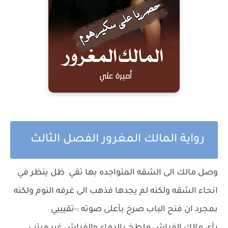
رواية المالك المغرور الفصل الثالث
وصل مالك الى الشقه المتواجده بها تقي ظل ينظر في
انحاء الشقه ولكنه لم يجدها فذهب الى غرفه النوم ولكنه
بمجرد ان فنح الباب صرخ بأعلى صوته :-تقيييي