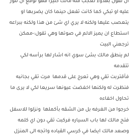
ان تقول بهدوء تعجب منه مالك كثيرا فهو توقع ان تثور
عليه او تبكي كما كانت تفعل حينما كان يضربها او
يتعصب عليها ولكنه لا يري اي شئ من هذا ولكنه ببراعه
استطاع ان يميز الالم في صوتها وهي تقول:-ممكن
ترجعني البيت
لم ينطق مالك بشئ سوي انه اشار لها برأسه لكي
تتقدمه
فأقتربت تقي وهي تعرج على قدمها مرت تقي بجانبه
فنظرت له ولكنها اخفضت عيونها سريعا لكي لا يرى ما
تحاول اخفاءه
خرجوا من الغرفه بل من الشقه بأكملها ونزلوا للاسفل
فتح مالك لها باب السياره فركبت تقي دون اي كلمه
وصعد مالك ايضا في كرسي القياده واتجه الى المنزل