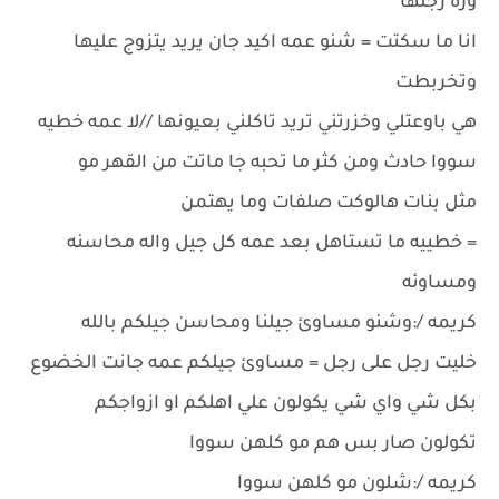
وره رجلها
انا ما سكتت = شنو عمه اكيد جان يريد يتزوج عليها
وتخربطت
هي باوعتلي وخزرتني تريد تاكلني بعيونها //لا عمه خطيه
سووا حادث ومن كثر ما تحبه جا ماتت من القهر مو
مثل بنات هالوكت صلفات وما يهتمن
= خطييه ما تستاهل بعد عمه كل جيل واله محاسنه
ومساوئه
كريمه /:وشنو مساوئ جيلنا ومحاسن جيلكم بالله
خليت رجل على رجل = مساوئ جيلكم عمه جانت الخضوع
بكل شي واي شي يكولون علي اهلكم او ازواجكم
تكولون صار بس هم مو كلهن سووا
كريمه /:شلون مو كلهن سووا