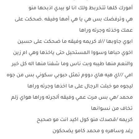
أمورك كلها تتخربط ولك انا لو بيدي اذبحها منو
هي وترفضك بس هي يا هي أمها وفيقه .ضحكت على
عمك وخذته وجرته وراها
ابوي جاوبها //لا كريمه وفيقه ما ضحكت على حسين
اخوي حباها وسووا المستحيل حتى ياخذها وهي ام زين
والنعم منها طيبه وبت ناس وما شفنا منها اله كل خير
امي //اي هيه هاي دووم تمثل حبوبي سكوني بس من جوه
ليجوه مو خبلت الرجال على ما اخذها وجرته وراها
محمد /هي بس مرت عمي وفيقه ألجرته وراها هواي زلم
تخاف من نسوانها
كريمه /قصدك منو كول اكيد انت مو صحيح
رغد وساهره و محمد كامو يضحكون