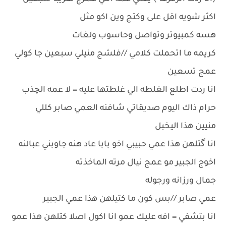
اكثر شويه اقل على وكتج وين اكو مثل
هسه كمبيوتر وتواصل وحاسوب ولغات
كريمه ما اتحملت كلامي //فلشج منيلي سبعين جا كولي
عمج تسعين
انا ردت اطلع الغلطه الي غلطتها عليه = لا عمه الچذب
حرام ذاك اليوم صديقاتي شافنه العمي صابر كللي
منيين هذا اليخبل
انا گتلهن هذا عمي حبيبي اخو بابا عاد هنه جاوبني عبالنه
اخوج الجبير مو عمج نيال مرته الماخذته
جمال ورزانه ورجوله
عمي صابر //بس كون ما كتيلهن هذا عمي الجبير
انا بتشفي = افه عليك عمو انا اكول اصلا كتلهن هذا عمو