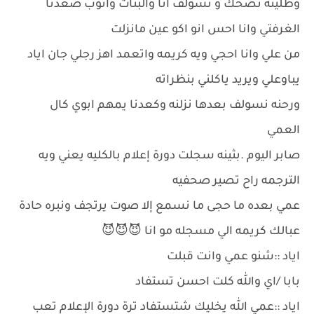
وظلينه نضحك و نسولف انا والبنات وانوب صعدنا
الغرفتي وانا احس انو اكو عين مانزلت
من علي وانا احجي ويه كريمه واتعمد اهز رجلي جان اياد
يباوعلي ويريد ياكلني بنظراته
ورحنه نسولف بعدها نزلنه وكعدنا يمهم ابوي كال
العمي
صابر اليوم .بثينه سجلت دورة إعلام بالكليه يعني ويه
الترجمه راح تصير صحفيه
عمي بعده ما حجى ما نسمع إلا صوت يرتجف ونبره حادة
عبالك كريمه الي مسجله مو انا 😈😈😈
اياد ::شنو عمي وانت قبلت
بابا /اي والله كلت احسن تستفاد
اياد ::عمي الله يخليك شتستفاد ترة دورة الإعلام تعب