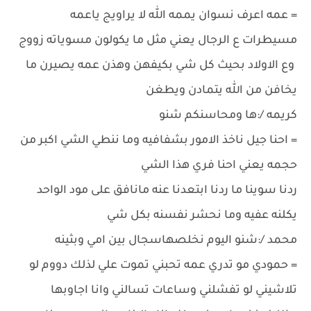
= عمه اعرف نسوان يممه الله لا يراويج ياعمه
مسيطرات ع الرجال يعني مثل ما يكولون مسوياته زووج
وع الاولاد بحيث كل شي بكيفهن وهذن عمه يصيرن ما
يخافن من الله يتمادن ويطغن
كريمه /:ها ومحاسنكم شنو
= احنا جيل ناخذ الامور بشفافيه وما ننطي الشي اكبر من
حجمه يعني احنا فري هذا الشي
ردنا سوينا ما ردنا ابتعدنا عنه مانافق على مود الواحد
يكلنه عفيه وما نحشر نفسنه بكل شي
محمد /:شنو اليوم نخلصهاسجال بين امي وبثينه
= حمودي مو تدري عمه تحبني تموت علي لذلك دووم لو
تلاشيني لو تفشلني وساعات تسالني وانا اجاوبها