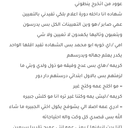
عوود من اتخرح ينطوني
شهاده انا داخله دورة اعلام بلكي تفيدني بالتعيين
عمي صابر /:هو وين التعيينات الكل بس يدرسون
ويتعبون وتاليها يكعدون لا تعيين ولا شي
امي /:اي خويه ابو محمد بس الشهاده تفيد اقلها الواحد
يكدر يعلم جهاله ويدرسهم
كريمه /:هاي بس عدج وفيقه مو ذول ولدي وبتي ما
لزمتهم بس بالاول ابتدائي درستهم دار دور
= مو اكلج عمه وكتج غير
كريمه /:ليش يمه وكتنا غير تره انا مو كلش جبيره
= ادري عمه اصلا الي يشوفج يكول اختي الجبيره ما شاء
الله بس قصدي كل وكت واله احتياجاته
(انا ردت انرفزها ) يعني عمه انتي عمرج تقريبا سبعين