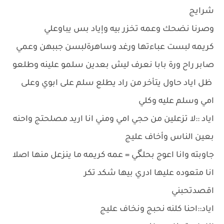
شرايج
وصرنا نضحك وعمه تخزر بيه وإياد بس يباوعلي
كريمه لبست عباءتها ورغد وساهرةلبسن جببهن وعمي
صابر راح ورة بابا نعرف ليش بعدين سلمو علينه وطلعو
ظل اياد حاول يتأخر من راد يطلع سلم على ابوي وعلى
امي وسلم عليه وكلي
اياد ::لا تزعلين من حجي امي ومني انا اريد مصلحتج واحنه
بعين الناس وأخاف عليج
جاوبته وانا اعوج بحلگي = عمه كريمه ما ينزعل منها اصلا
انا متعوده عليها ادري بيها شكد تكر
اقصدتحبني
اياد::احنا كلنه نحبج ونخاف عليج