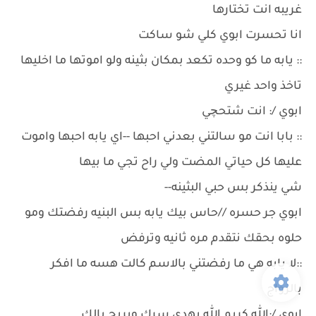
غريبه انت تختارها
انا تحسرت ابوي كلي شو ساكت
:: يابه ما كو وحده تكعد بمكان بثينه ولو اموتها ما اخليها
تاخذ واحد غيري
ابوي /: انت شتحچي
:: بابا انت مو سالتني بعدني احبها --اي يابه احبها واموت
عليها كل حياتي المضت ولي راح تجي ما بيها
شي ينذكر بس حبي البثينه--
ابوي جر حسره //حاس بيك يابه بس البنيه رفضتك ومو
حلوه بحقك نتقدم مره ثانيه وترفض
::لا يابه هي ما رفضتني بالاسم كالت هسه ما افكر
بالزواج
ابوي /:الله كريم الله يهدي سرك ويريح بالك