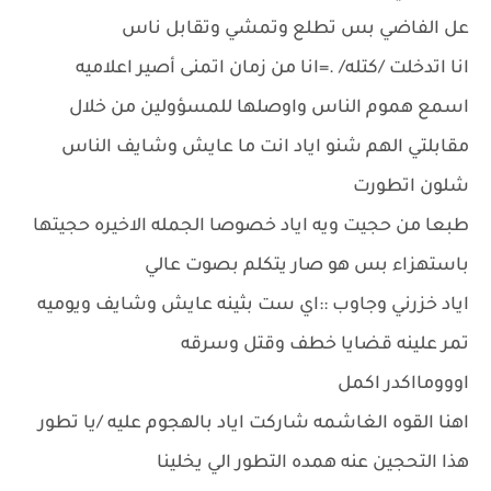
عل الفاضي بس تطلع وتمشي وتقابل ناس
انا اتدخلت /كتله/ .=انا من زمان اتمنى أصير اعلاميه
اسمع هموم الناس واوصلها للمسؤولين من خلال
مقابلتي الهم شنو اياد انت ما عايش وشايف الناس
شلون اتطورت
طبعا من حجيت ويه اياد خصوصا الجمله الاخيره حجيتها
باستهزاء بس هو صار يتكلم بصوت عالي
اياد خزرني وجاوب ::اي ست بثينه عايش وشايف ويوميه
تمر علينه قضايا خطف وقتل وسرقه
اووومااكدر اكمل
اهنا القوه الغاشمه شاركت اياد بالهجوم عليه /يا تطور
هذا التحجين عنه همده التطور الي يخلينا