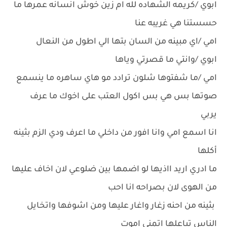
ابوي /كريمه الشهاده لله ام زين خوش انسانه عمرها ما
حسستنا هي غريبه عنا
امي /اي مبينه من السان بتها الي اطول من النعال
ابوي /وانتي ما قصرتي وياها
امي /ما شفتوها شلون ترادد مو هاي ساهره ما ينسمع
صوتها بس هي بس اكول العتب على اخوك ما عرف
يربي
انا اسمع امي وانا افور من داخلي ما اعرف ودي الزم بثينه
أكلها
ما ادري اريد ااذيها لو اضمها بين ضلوعي لان اخاف عليها
من الهوى لان بصراحه انا احب
بثينه من احنه زغار واغار عليها ومن اشوفها واتخايل
الناس تباعلها اتمنى اموت