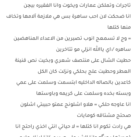
تاجرات وتملكن عمارات ويخوت وانا الفقيره بيچن
انا ضحكت لان احب ساهرة بس هي ملازمة آلامها وتخاف
منها كتلها
= وج لا تسمعج انوب تصيرين من الاعداء المناهضين
ساهره /:اي ياالله انزلي مو تتاخرين
حطيت الشال على منتصف شعري وبخيت نص قنينة
العطر وحطيت علج بحلكي ونزلت كان الكل
كاعدين بالصاله الداخليه ابتسمت وسلمت على عمي
وبسته بخده وسلمت على كريمه وباوستها
انا عاوجه حلكي = هلاو اشلونج عمتو حبيبتي اشلون
صحتج مشتاقه كومايات
هي رادت تكوم انا كتلها = لا حياتي انتي اخذي راحتج انا