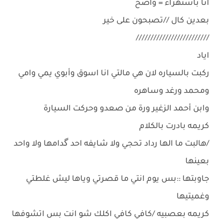
انا باستهزاء = واضح
بعدين كال //تصبحون على خير
/////////////////////////
اياد
ركبت بالسياره لان هي مالتي انا اسوق وأبوي يمي وامي
ومحمد ورغد وساهره
وابن أحمد الزغير ورة من صعدو وحركت السيارة
كريمه بادرت بالكلام
/هالبت ما الها رداد تحجي ولا شايفه احد گدامها ولا واحد
بعينها
جاوبتها ::بس يوم انتي ما قصرتي وياها ليش غلطتي
وغميتيها
كريمه بعصبيه /كافي كافي اكلك شو انت بس اتشوفها