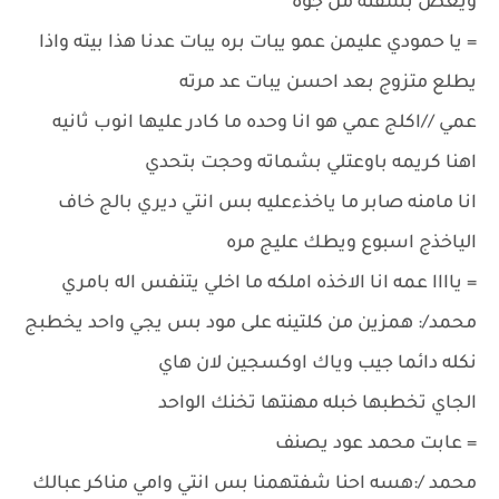
ويعض بشفته من جوه
= يا حمودي عليمن عمو يبات بره يبات عدنا هذا بيته واذا
يطلع متزوج بعد احسن يبات عد مرته
عمي //اكلج عمي هو انا وحده ما كادر عليها انوب ثانيه
اهنا كريمه باوعتلي بشماته وحجت بتحدي
انا مامنه صابر ما ياخذءعليه بس انتي ديري بالج خاف
الياخذج اسبوع ويطك عليج مره
= ياااا عمه انا الاخذه املكه ما اخلي يتنفس اله بامري
محمد/: همزين من كلتينه على مود بس يجي واحد يخطبج
نكله دائما جيب وياك اوكسجين لان هاي
الجاي تخطبها خبله مهنتها تخنك الواحد
= عابت محمد عود يصنف
محمد /:هسه احنا شفتهمنا بس انتي وامي مناكر عبالك