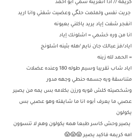
كريمه // اذا اتعزينه سمي ابو احمد
جريت نفس ولملمت حلگي وعضيت شفتي وانا اريد
انفجر شفت إياد يريد ياكلني بعيونه
انا من وره خشمي = اشلونك إياد
اياد/فز عبالك جان نايم /هله بثينه اشلونج
= الحمد لله زينه
اياد شاب تقريبا وسيم طوله 180 وعنده عضلات
متناسقة ويه جسمه حنطي وجهه مدور
وشخصيته كلش قويه ورزن بكلامه بس يمه من يصير
عصبي ما يعرف أبوه انا ما شايفته وهو عصبي بس
يكولون
يصير وحش كاسر طبعا همه يكولون وهم لا تنسوون
امه كريمه فاكيد يصير 😱😱😱