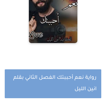
رواية نعم أحببتك الفصل الثاني بقلم
انين الليل