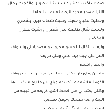
صعدت اخذت دوش ولبست تراك طويل والقميص مال
الأتراك همينه جوه الركبه تعليمات الماما
وحطيت مكياج خفيف وخليت شكاله كبيرة بشعري
ولبست شال طلعت نص شعري ورشيت عطري
المفضل
ولزمت النقال انا مسويه كروب ويه صديقاتي واسولف
الهن على جيت بيت عمي وعلى كريمه
وابنها واكلهم
= ادعن وياي يارب كون الساعتين يمضن على خير وهاي
القوه الغاشمه ما تصددم وياي لان ما راح اسكت الها
وظلن يكتب لي على خطط اشرد كريمه من تجينه من
البيت واحنه نضحك وبيهن نصحني
اسكتي عنها واحرگي گلبها بسكوتج