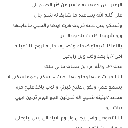
الزغير بس هو هسه متغير من كثر الضيم الي
على گلبه الله يساعده ما شايفاته شنو چان
وضحكو بس عمه كريمه هزت ايدها والحجي ماعاجبها
ورة شويه اتكلمت بلهجة الأمر
يالله اذا شبعتو ضحك وتصنيف خلينه نروح انا تعبانه
امي //يا بعد وكت وين رايحين
عمه //لا والله ام زين تعبانه ما لي خلك
انا اتقربت عليها وحاچيتها بخبث = اسكتي عمه اسكتي لا
يسمع عمي ويكول عليج كبرتي وانوب ياخذ عليج مره
محمد //بثينه شبيج اله تحركين الجو اليوم تردين ابوي
يبات بره
انا اتنعوص واهز برجلي واباوع الاياد الي بس يباوعلي