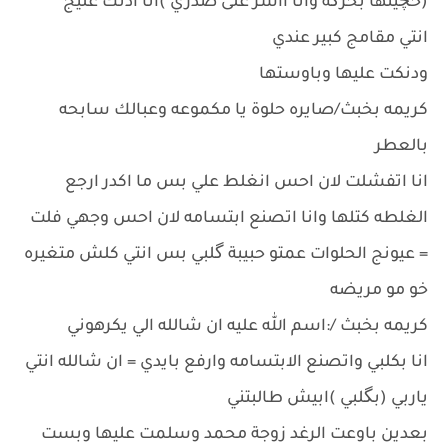
(حچيتها بحرگه وانا ااشر على صدري )انا ادنك عليج
انتي مقامج كبير عندي
ودنكت عليها وباوستها
كريمه بخبث/صايره حلوة يا مكموعه وعبالك سابحه
بالعطر
انا اتفشلت لان احس انغلط علي بس ما اكدر ارجع
الغلطه كتلها وانا اتصنع ابتسامه لان احس وجهي فلت
= عيونج الحلوات عمتو حبيبة گلبي بس انتي كلش متغيره
خو مو مريضه
كريمه بخبث /:اسم الله عليه ان شالله الي يكرهوني
انا بكلبي واتصنع الابتسامه وارفع بايدي = ان شالله انتي
ياربي (بگلبي )ابيش طالبتني
بعدين باوعت الرغد زوجة محمد وسلمت عليها وبست