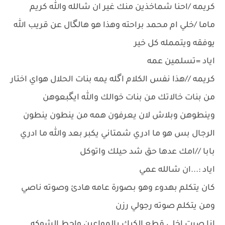
كريمه /احنا شماخذين منك غير ان شالله والله كريم
ماما /خلي ام محمد براحته وهذا هو هالگال عن قريب الله
يوفقه ويتممله كل خير
اياد =تسلمين عمه
كريمه //هذا نفس الكلام اگله يمه بنات الحلال هواي اختار
من بنات خالاتك من بنات خوالك والله ايگبعوهن
وينطوهن وبلاش لان يعرفون همه من ينطون ينطون
الرجال بس هو ما ادري شمتاني يكبر بعد والله ما ادري
بابا //امك عدها حق شد حيلك واتوكل
اياد :...ان شالله عمي
كان يتكلم بهدوء وهو بصورة عامه هادئ وصوته ناصي
ومن يتكلم صوته رجولي رزن
انا صرت اخلي قطع الكيك بالمواعين واحط الشوكه