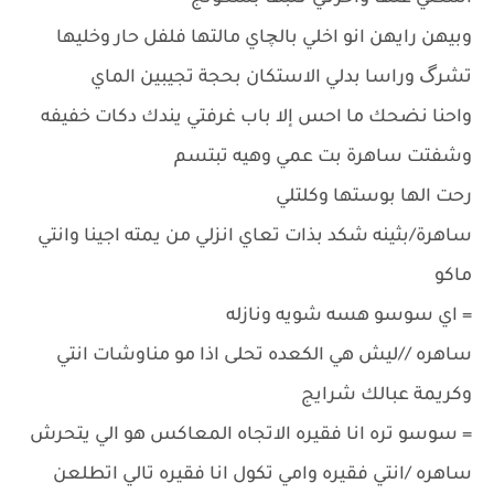
وبيهن رايهن انو اخلي بالچاي مالتها فلفل حار وخليها
تشرگ وراسا بدلي الاستكان بحجة تجيبين الماي
واحنا نضحك ما احس إلا باب غرفتي يندك دكات خفيفه
وشفتت ساهرة بت عمي وهيه تبتسم
رحت الها بوستها وكلتلي
ساهرة/بثينه شكد بذات تعاي انزلي من يمته اجينا وانتي
ماكو
= اي سوسو هسه شويه ونازله
ساهره //ليش هي الكعده تحلى اذا مو مناوشات انتي
وكريمة عبالك شرايج
= سوسو تره انا فقيره الاتجاه المعاكس هو الي يتحرش
ساهره /انتي فقيره وامي تكول انا فقيره تالي اتطلعن