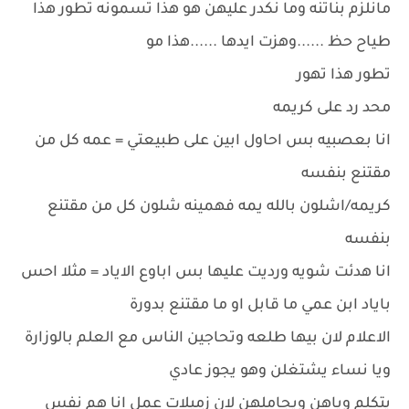
مانلزم بناتنه وما نكدر عليهن هو هذا تسمونه تطور هذا
طياح حظ ......وهزت ايدها ......هذا مو
تطور هذا تهور
محد رد على كريمه
انا بعصبيه بس احاول ابين على طبيعتي = عمه كل من
مقتنع بنفسه
كريمه/اشلون بالله يمه فهمينه شلون كل من مقتنع
بنفسه
انا هدئت شويه ورديت عليها بس اباوع الاياد = مثلا احس
باياد ابن عمي ما قابل او ما مقتنع بدورة
الاعلام لان بيها طلعه وتحاجين الناس مع العلم بالوزارة
ويا نساء يشتغلن وهو يجوز عادي
يتكلم وياهن ويجاملهن لان زميلات عمل انا هم نفس