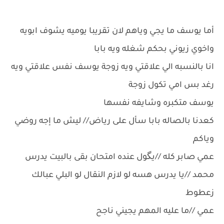
أما يوسف ما يجي وياهم لان تقريبا يوميه يشوف ابويه
واخوي زيوني بحكم شغله ويه بابا
انا بالنسبه الي علاقتي ويه زوجة يوسف نفس علاقتي ويه
رغد بس امي تكول زوجة
يوسف متكبره وشايفه نفسها
كعدنا بالصاله بابا سأل على رياض// ليش ما إجه روضي
وياكم
عمي صابر كله //يگول عنده امتحان بقى بالبيت يدرس
محمد //يا يدرس هسه لو لازم النقال لو البلي عبالك
زعطوط
عمي //ما عليه المهم يجيني ناجح