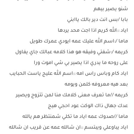
شنو يصير بيهم
بابا /بس انت دير بالك ياابني
اياد ::الله كريم اذا اجت محد يردها
ماما /:اسم الله عليك عمه ايودي عمرك طويل
كريمه /:شفتي وفيقه هو هذا كلامه عبالك جاي يفاول
على روحه ما يدري اذا يصير بي شي اموت ورا
اياد كام وباس راس امه ::اسم الله عليج ياست الحبايب
بعد هيه معروفه كلمن ويومه
كريمه //ما تعرف معنى كلامك منا لمن تتزوج ويصير
عدك جهال ذاك الوكت عود احجي هيج
ماما //صدوك عمه اياد ما تكلي شمنتظر هم يالله
اياد يباوعلي ويبتسم ::ان شالله عمه عن قريب ان شالله