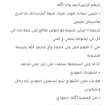
ابنهم الزغيراحمد وانا اگله
= حبيبي حماده اموت عليك فدوه الخديداتك ما ادري
هالجمال عليمن
كريمه // ليش شبينه مو حلوين طالع على عمه اياد الي
كل الي يشوفه يصلي ع النبي
امي // اللهم صل على محمد وآل محمد الله يحرسه
الشبابه
انا ما چني اسمعها سلمت على ابن عمي محمد
= اشلونك حمودي
هلا بت عمي اشلونج شو تسميني حمودي تره رجال
وشكبرني
= من المعزه اگلك حمودي