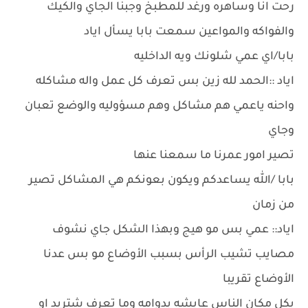
رحت انا وساهره ورغد للمطبخ وجبنا الجاي والكيك
والفواكه والمواعين سمعت بابا يسأل اياد
بابا/اي عمي شلونك ويه الداخليه
اياد ::الحمد لله زين بس تعرف كل عمل واله مشاكله
واحنه ياعمي هم مشاكل وهم مسؤوليه والوضع تعبان
وجاي
تصير امور عمرنا ما سمعنا عنها
بابا /الله يساعدكم ويكون بعونكم هي المشاكل تصير
من زمان
اياد:: عمي بس مو هيج وبهذا الشكل جاي نشوف
مصايب تشيب الرأس بسبب الأوضاع مو بس عدنا
الأوضاع تقريبا
بكل مكان الناس عايشه بدوامه وما تعرف شتريد او