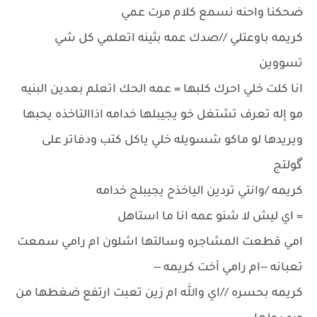
ضحكنا واحنه نسمع كلام مرت عمي
كريمه باوعتلي //صدك عمه بثينه اتعلمي كل شي
تسووين
انا كلت خلي احرك كلبها = عمه الحك اتعلم بعدين البنيه
مو إله تعرف تشتغل خو يجيبلها خدامه اذاالتاخذه يحبها
ويريدها لو ماكو شسويله خلي ياكل كتب ودفاتر على
گولتج
كريمه /وانتي تردين الياخذح يجيبلج خدامه
= اي ليش لا شنو عمه انا ما استاهل
امي قطعت المشاجره وسالتها اشلون ام رامي سمعت
تعبانه --ام رامي أخت كريمه --
كريمه بحسره //اي والله ام زين تعبت ارتفع ضغطها من