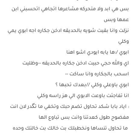
بس هي ابد ولا متحركه مشاعرها اتجاهي اتحسبني ابن
عمها وبس
نزلت وانا بقيت شويه بالحديقه ادخن جكاره اجه ابوي يمي
وكلي
ابوي /:ها يابه ايودي اشو اهنا
اي والله حجي حبيت ادخن جكاره بالحديقه --وظليت
اسحب بالجكاره وانا ساكت --
ابوي باوعلي وكلي //بعدك تحبها ؟
انا تفاجئت باوعت الابوي الي هز راسه وكلي
: اياد بابا شكد تحاول تضم حبك وتخفي ما تگدر لان انت
مفضوح طول كعدتنا وانت بس تباوع الها
ما تحاول تنساها ونخطبلك بت خالك بت خالتك وحده