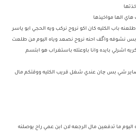
خذتها
 هاي الها مواخيذها
نه باب الكليه كان اكو نروح نركب ويه الحجي ابو ياسر
س نشوفه واگف احنه نروح نصعد وياه اليوم من طلعت
كريه اشرلي بايده وانا باوعتله باستغراب هو ابتسم
ما صاير شي بس چان عندي شغل قريب الكليه ووقتكم مال
ليوم ما تدفعين مال الرجعه لان ابن عمي راح يوصلنه