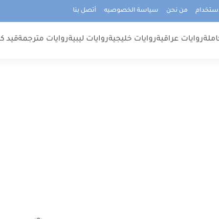
استخدام
من نحن
سياسة الخصوصيه
أتصل بنا
املة
روايات عراقية
روايات خليجية
روايات ليبية
روايات مترجمة
قيد كت