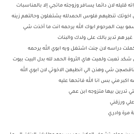
ه قليله لان دائما يسافر وزوجته ماتجي إلا بالمناسبات
ن اخوتك تنطيهم فلوس الحمدلله يشتغلون وحالتهم زينه
مو بيت المرحوم ابوك الله يرحمه انت ما أخذت شي
ر هم تدير بالك على ولدك والبنات
ماكملت دراسه لان چنت اشتغل ويه ابوي الله يرحمه
كد تعبت ولميت هاي الثروة الحمد لله بدل البيت بيوت
ناقصچن شي وهذن الي انطيهن الاخوتي لان ابوي الله
كبر مني بس انا الله فاتحها عليه
تي تدرين بيها متزوجه ابن عمي
علي ورزقني
 مرة وادري