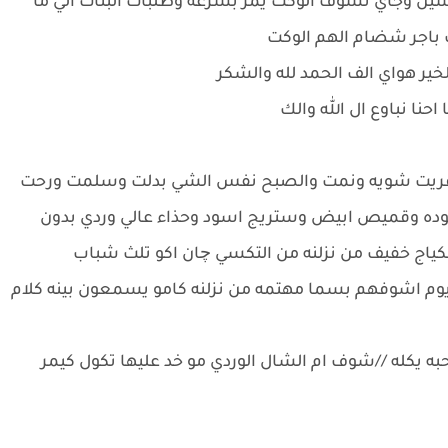
سين وجاي تشوف الوكت يمر بسرعه وطلبات البنات الي ما
ف باجر شضام الهم الوكت
خير هواي الف الحمد لله والشكر
نا نباوع ال الله والك
وقريت شويه ونمت والصبح نفس الشي بدلت وسلمت ورحت
سوده وقميص ابيض وستريج اسود وحذاء عالي وردي بدون
ج خفيف من نزلنه من التكسي چان اكو تلث شباب
 يوم اشوفهم بسما مهتمه من نزلنه كامو يسمعون بينه كلام
كله //شوف ام الشال الوردي مو خد عليها تكول كيمر