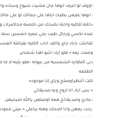
:اووف لو اعرف ابوها چان مشيت شيوخ وساده وا
: ابوها عليمن يطيك اياها على جمالك لو على مالك
دخلنه للكليه واحنه نضحك من خلصنه محاضرات وطلع
عنده تكسي ورجال طيب يجي عمره خمسين سنه ب
تفاجئت باياد جاي واكف اباب الكليه بقيافته العس
وصلت يمه = هلو إياد اشو اهنا شصاير
دنى النظاره الشمسيه من عيونه ::هلو بثينه لا 
الطلعه
كلت أنتظراوصلج وياي إذا موجوده
= بس اياد انا اروح ويه صديقاتي
::عادي وصديقاتج همه اوصلهن ياالله صيحيهن
رحت يمهن وانا اضحك وهنه يباعلي = عيني مجوده ا