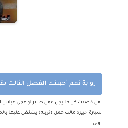
رواية نعم أحببتك الفصل الثالث بقل
امي قصدت كل ما يجي عمي صابر او عمي عباس ا
سيارة چبيره مالت حمل (تريله) يشتغل عليها بالم
اولى