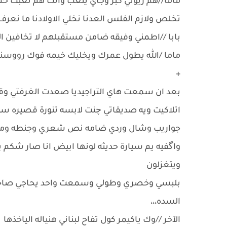
ماما//هم زيوني كبر وجاي يتعب وانت هم تعبت ح
تخلص ولازم الفلس العدنا نخلي الاولادنا ما نعر
بابا //اطمني وفيقه ضامن مستقبلهم لا تخافين ال
ماما /الله يطول عمرك ويخليك خيمه فوك رووسنا اح
+
بعد ان سمعت هاي التراجيديا صعدت الغرفتي 
اتلاكيت ويه صديقاتي چنت لابسه تنورة قصيره 
جواريب وشال وردي ضامه نص شعري وجنطه ومكيا
واگفيه يم سيارة حديثه لونها ابيض انا صار شكم
ويتغزلون
بلبسي وخصري وطولي وسمعت واحد يحاجي صاحبه ي
السده،،،
الآخر //وك ياكيمر كول تفاح لبناني هنياله الياخذها