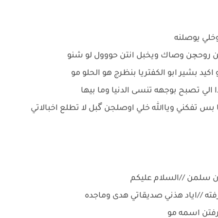
 وخلي يوصلنه
تن روحچن وصاك ويخبل انتن حووول لو شنو
و اكيد بشير ابو الكفتريا بنظرج هو الحلو مو
 الي تصبح بوجهه تنسى الدنيا وما بيها
 بس تفكني وياالله خلي اوصلجن گبل لا تطلع اخبالاتي
ن سلمن //السلام عليكم
رفته //اياد هذني صديقاتي هدى وماجده
عرفتن اسمه مو