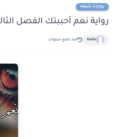
روايات شيقه
رواية نعم أحببتك الفصل الثالث 3 بقلم انين ا
GeGe
منذ بضع سنوات