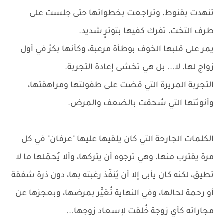
تنهدت بقنوط، وتراجعت بخطواتها حتى جلست على
طرف التخت، تفرك كفيها بتوترٍ شديد.
يمر على قلبها الخوف بوطأة مرعبة، وكأنها بكرٌ في أول
زواج لها، لا... بل هي تخشى إعادة التجربة.
التجربة المريرة التي قضت على طفولتها ومراهقتها،
وأنوثتها التي سُحقت بالضعف والمرض.
الكلمات الجارحة التي كان يلقيها عليها "عرفان" في كل
مرة يقترب منها، وهي ترجوه أن يتركها، وألا يُحمّلها ما لا
تطيق، لكنه كان يأبى إلا أن يُنفّذ رغبته بها، دون ذرة شفقة
أو رحمة لحالها، وفي النهاية تُعَيَّر بمرضها، وبعجزها عن
مجاراته كأي زوجة خُلقت لإسعاد زوجها...