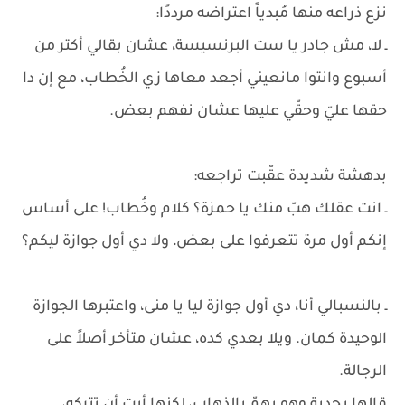
نزع ذراعه منها مُبدياً اعتراضه مرددًا:
ـ لا، مش جادر يا ست البرنسيسة، عشان بقالي أكتر من
أسبوع وانتوا مانعيني أجعد معاها زي الخُطاب، مع إن دا
حقها عليّ وحقّي عليها عشان نفهم بعض.
بدهشة شديدة عقّبت تراجعه:
ـ انت عقلك هبّ منك يا حمزة؟ كلام وخُطاب! على أساس
إنكم أول مرة تتعرفوا على بعض، ولا دي أول جوازة ليكم؟
ـ بالنسبالي أنا، دي أول جوازة ليا يا منى، واعتبرها الجوازة
الوحيدة كمان. ويلا بعدي كده، عشان متأخر أصلاً على
الرجالة.