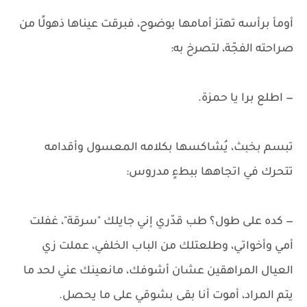
أومأ برأسه تهتز أمامها بوضوح، فبرقت عيناها ذهولًا من
صراحته الفجّة، لتصرخ به:
— اطلع برا يا حمزة.
تبسم بخبث، يُشاكسها بكلامه المعسول وأقدامه
تتحرك في اتجاهها ببطءٍ مدروس:
— كده على طول؟ طب قدّري إني جايلك "سرقة"، غفلت
أمي وأخواتي، وطلعتلك من الباب الخلفي، عملت زي
العيال المراهقين عشان أشوفك، مانعينك عني لحد ما
يتم المراد، أموت أنا بقى بشوقي على ما يحصل.