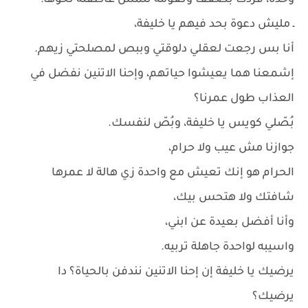
وحده، فردّت بضعف ونعومة تلمس عاطفته نحوها:
ـ مليش دعوة بحد فيهم يا خليفة،
أنا بس رجعت لعقلي دلوقتي وببص لمصلحتي زيهم.
إشمعنا هما يعيشوا حياتهم، وإحنا الاتنين نفضل في
العذاب طول عمرنا؟
بُصّلي كويس يا خليفة، وبُصّ لنفسك.
جوازنا مش عيب ولا حرام،
الحرام هو إنك تعيش مع واحدة زي هالة لا عمرها
شافتك ولا هتحس بيك،
وأنا أفضل بعيدة عن ابني،
واسيبه لواحدة جاهلة تربيه.
يرضيك يا خليفة إن إحنا الاتنين نندفن بالحياة؟ دا
يرضيك؟