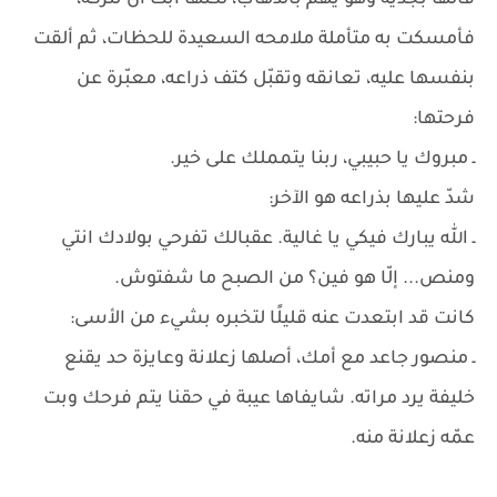
قالها بجدية وهو يهمّ بالذهاب، لكنها أبت أن تتركه،
فأمسكت به متأملة ملامحه السعيدة للحظات، ثم ألقت
بنفسها عليه، تعانقه وتقبّل كتف ذراعه، معبّرة عن
فرحتها:
ـ مبروك يا حبيبي، ربنا يتمملك على خير.
شدّ عليها بذراعه هو الآخر:
ـ الله يبارك فيكي يا غالية. عقبالك تفرحي بولادك انتي
ومنص... إلّا هو فين؟ من الصبح ما شفتوش.
كانت قد ابتعدت عنه قليلًا لتخبره بشيء من الأسى:
ـ منصور جاعد مع أمك، أصلها زعلانة وعايزة حد يقنع
خليفة يرد مراته. شايفاها عيبة في حقنا يتم فرحك وبت
عمّه زعلانة منه.