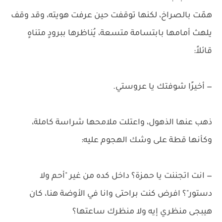
همّت بالصراخ، لكنها توقفت حين عرفت هويته، وقد وقف
يلهث أمامها بابتسامة متسعة، يُناظرها ببرودٍ متناهٍ
قائلاً:
— أخيرًا شوفتك يا عروستي.
ذهب عنها الذهول، واعتلت ملامحها شراسة كاملة،
وكأنها قطة على وشك الهجوم عليه:
— انت اتجننت يا حمزة؟ داخل كده من غير "أحم ولا
دستور"؟ افرض كنت براحتى وانا في الأوضة هنا، كان
هيبجى منظري إيه ولا منظرك ساعتها؟