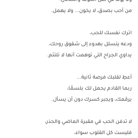
ولا يولد في ظل الخوف والخذلان.
من أحب بصدق، لا يخون... ولا يهمل.
اترك نفسك للحب،
ودعه يتسلل بهدوء إلى شقوق روحك،
يداوي الجراح التي توهمت أنها لا تلتئم.
أعطِ لقلبك فرصة ثانية...
ربما القادم يحمل لك بلسمًا،
يرمّمك، ويجبر كسرك دون أن يسأل.
لا تدفن الحب في مقبرة الماضي والحذر،
فليست كل القلوب سواء،