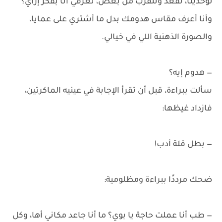
لوحدينا، نقعد ونتقرب من بعض، تعرفي أنا بفكر إزاي؟
وأنا أعرف مقاس هدومك بدل ما أشتري على عمايا،
والصورة الذهنية اللي في خيالي.
— هدوم إيه؟
سألت ببراءة، قبل أن تقرأ الإجابة في عينيه الماكرتين،
فازداد غيظها:
— بطل قلة أدب!
ضحك مرددًا ببراءة ومظلومية:
— طب أنا عملت حاجة يا بوي؟ ما أنا جاعد مكاني أها، وكل