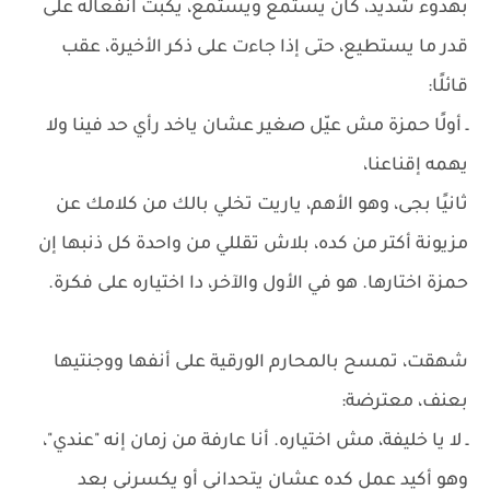
بهدوء شديد، كان يستمع ويستمع، يكبت انفعاله على
قدر ما يستطيع، حتى إذا جاءت على ذكر الأخيرة، عقب
قائلًا:
ـ أولًا حمزة مش عيّل صغير عشان ياخد رأي حد فينا ولا
يهمه إقناعنا،
ثانيًا بجى، وهو الأهم، ياريت تخلي بالك من كلامك عن
مزيونة أكتر من كده، بلاش تقللي من واحدة كل ذنبها إن
حمزة اختارها. هو في الأول والآخر، دا اختياره على فكرة.
شهقت، تمسح بالمحارم الورقية على أنفها ووجنتيها
بعنف، معترضة:
ـ لا يا خليفة، مش اختياره. أنا عارفة من زمان إنه "عندي"،
وهو أكيد عمل كده عشان يتحداني أو يكسرني بعد