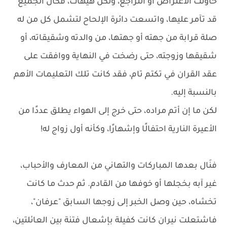
حاولت الاعتراض أو التراجع، ولكن هيهات، فكأن الجميع
قد تآمر عليها، واتسعت دائرة الإلحاح لتشمل كل من له
صلة قرابة من جهته أو جهتها، من والدته وشقيقاته، أو
شقيقها وزوجته، حتى رضخت في النهاية ووافقت على
عقد القران في تكتم تام، فقد كانت تلك التعليمات الأهم
بالنسبة إليه.
لكن ما إن أتم مراده، حتى خرج إلى الهواء يطلق عددًا من
الأعيرة النارية احتفالًا وإشهارًا، وكأنه أول زواج له!
فنَال بعدها المباركات والتهاني من المعارف والأحباب،
غير آبه بخجلها أو خوفها من القادم. ثم حدث ما كانت
تخشاه، حين وصل الخبر إلى زوجها السابق "عرفان"،
فاشتعلت نيران كانت كفيلة بإشعال فتنة بين العائلتين،