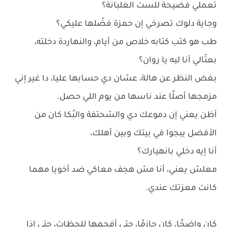
تعملي فضيحة للست الغلبانة؟
وجاية دلوك تصرخي إن حمزة فضّلها عليكي؟
طب هو كتب كتابه خلاص من أيام، والنهاردة دخلته،
بعتّالي أنا ليه يا روان؟
بغض النظر عن هالة، عشان دي حسابها عليا، دا غير إني
مزمجها أصلًا عند ناسها من يوم اللي حصل.
أظن يعني إن دموعك دي والشحتفة والبُكا كان من
الأفضل يبجوا في بيتك وبين أهلك،
أنا إيه دخلي بانهيارك؟
معلش يعني، أنا مش هجف معاكي ضد أخويا مهما
كانت معزتك عندي.
كان واضحًا، كان حازمًا، حتى أفحمها للحظات، حتى إذا