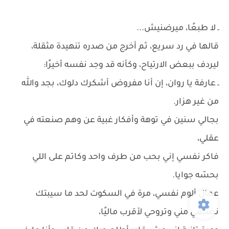
ـ لا طبعًا، ميرضنيش...
قالها في رد سريع، ثم أخرج من صدره تنهيدة مثقلة،
ليردف ببعض الارتياح، وكأنه قد وجد نفسه أخيرًا:
ـ عارفة يا روان، إن أنا مفروض أشكرك دلوك، بجد والله
من غير هزار.
بجالي سنين في توهة وأفكار غبية عن وهم صنعته في
عقلي،
فاكر نفسي إني بحب من طرف واحد وكاتم على اللي
بحسّه جوايا.
عمال ألوم نفسي، مرة في السكوت لحد ما سيبتك
تضيعي مني وتروحي لأقرب ماليًا،