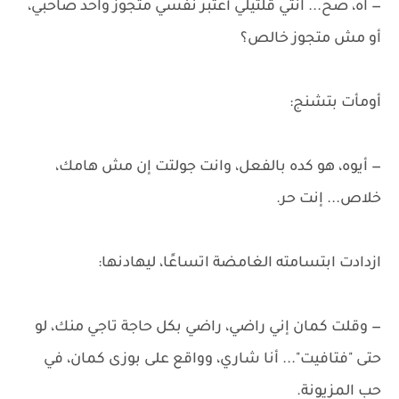
— آه، صح... انتي قلتيلي أعتبر نفسي متجوز واحد صاحبي،
أو مش متجوز خالص؟
أومأت بتشنج:
— أيوه، هو كده بالفعل، وانت جولتت إن مش هامك،
خلاص... إنت حر.
ازدادت ابتسامته الغامضة اتساعًا، ليهادنها:
— وقلت كمان إني راضي، راضي بكل حاجة تاجي منك، لو
حتى "فتافيت"... أنا شاري، وواقع على بوزى كمان، في
حب المزيونة.