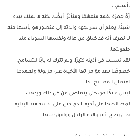
ـ أممم...
زَمَّ حمزة بفمه متفهّمًا ومتأثرًا أيضًا، لكنه لا يملك بيده
شيئًا. يعلم أن سر لجوء والدته إلى منصور هو يأسها منه،
لا تعرف أنه قد ضاق من هالة ونفسها السوداء منذ
طفولتها.
لقد تسببت في أذيته كثيرًا، ولم تترك له بابًا للتسامح،
خصوصًا بعد مؤامراتها الأخيرة على مزيونة وتعمدها
افتعال الفضائح لها.
ليس ملاكًا هو، حتى يتغاضى عن كل ذلك ويذهب
لمصالحتها على أخيه، الذي جنى على نفسه منذ البداية
حين رضخ لأمر والده الراحل ووافق عليها.