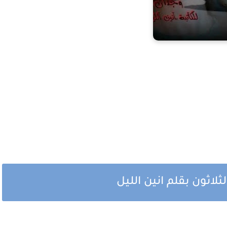
لاثون بقلم انين الليل