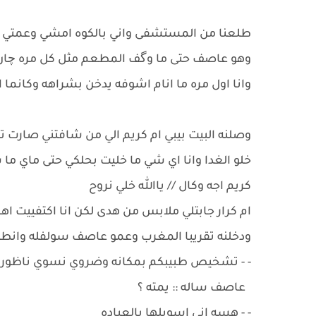
طلعنا من المستشفى واني بالكوه امشي وعمتي سان
وهو عاصف حتى ما وگف المطعم مثل كل مره چان
وانا اول مره ما انام اشوفه يدخن بشراهه وكانم
وصلنه البيت بيبي ام كريم الي من شافتني صارت 
خلو الغدا وانا اي شي ما خليت بحلكي حتى ماي ما
كريم اجه وكال // ياالله خلي نروح
ام كرار جابتلي ملابس من هدى لكن انا اكتفييت اهز
ودخلنه تقريبا المغرب وعمو عاصف سولفله وانطا
- - تشخيص طبيبكم بمكانه وضروي نسوي ناظور
عاصف ساله :: يمته ؟
- - هسه اني اسويلها بالعياده