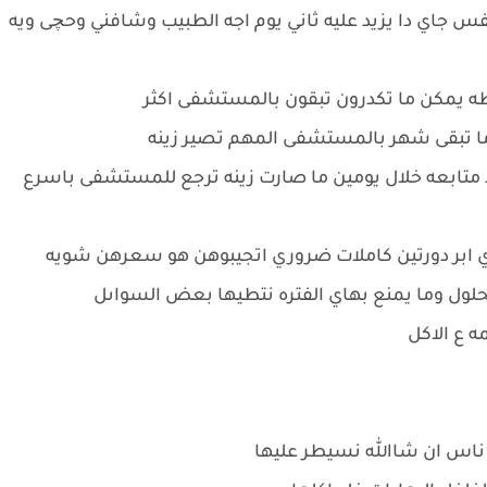
فس جاي دا يزيد عليه ثاني يوم اجه الطبيب وشافني وحچى ويه
افظه يمكن ما تكدرون تبقون بالمستشفى اكثر
 تبقى شهر بالمستشفى المهم تصير زينه
د متابعه خلال يومين ما صارت زينه ترجع للمستشفى باسرع
هاي ابر دورتين كاملات ضروري اتجيبوهن هو سعرهن شويه
ول وما يمنع بهاي الفتره نتطيها بعض السواىل
ه ع الاكل
ت ناس ان شاالله نسيطر عليها