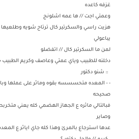
غزفه كاعده
وعمتي اجت // ها عمه اشلونج
هزيت راسي والسكرتير كال ترتاح شويه وطلعيها 
يباعولي
لمن ما السكرتير كال // اتفضلو
دخلنه للطبيب وياي عمتي وعاصف وكريم الطبيب جا
:: شنو دكتور
- - المعده متحسسسه بقوه وماثر على عملها وبالت
صحيحه
فبالتالي ماثره ع الجهاز الهضمي كله يعني متخرب
وصاير
عدها استرجاع بالمرئ وهذا كله جاي اياثر ع المعده