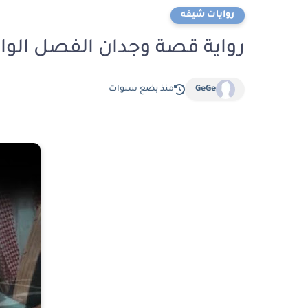
روايات شيقه
رواية قصة وجدان الفصل الواحد والثلاثون 1
GeGe
منذ بضع سنوات