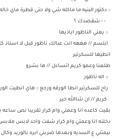
:: دكتور البنيه ما ماكله شي ولا حتى قطرة ماي خاله
- - شقصدك ؟
:: يعني الناظور اياذيها
ابتسم // هههه انت عبالك ناظور قبل لا استاذ 
انطيها للسكرتير
طلعنا وعمو كريم اتساءل // ها بشرو
:: اله ناظور
راح للسكرتير انطا الورقه ورجع :: هاي انطيت الو
كريم // ان شاالله خير
بقيت كاعده انا وعمتي وام كرار تقريبا نص ساعه بع
دخلنه انا وعمتي وام كرار شفت واحد لابس ملابس
نيمتني ع السديه وبعدها ضربني ابره بالوريد و