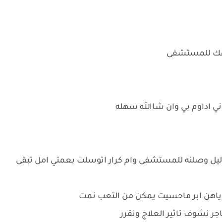
جهك للمستشفى
ني اداوم بي وان شاالله سهله
 ليل وصلنه للمستشفى وام كرار اتوسلت بعمتي امل تبقى
وياهن ابر ماحسيت يمكن من التعب نمت
جر نشوف تاثير العلاج ونقرر