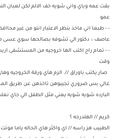
بقت عمه وياي واني شويه خف الالم لكن لعبان الن
عمو
- - طبعا اني ماخذ بنظر الاعتبار انتو من غير محا
عاصف :: دكتور الي تشوفه بصالحها سوي عسى ما
- - تمام راح اكتب الها خروجيه من المستشفى اري
وقت
صار يكتب باوراق //. الزم هاي ورقة الخروجيه و
غالي بس ضروري تجيبوهن تاخذهن عن طريق المحل
البارده شويه شويه يعني مثل الطفل الي جاي نعلم
كريم // الهلدرجه ؟
الطبيب هز راسه // اي واكثر هاي الحاله ياما موت