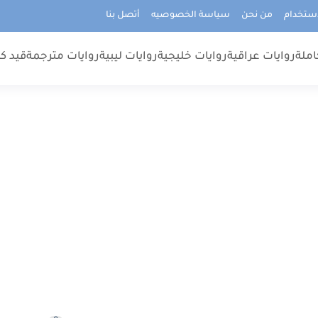
استخدام
من نحن
سياسة الخصوصيه
أتصل بنا
املة
روايات عراقية
روايات خليجية
روايات ليبية
روايات مترجمة
قيد كت