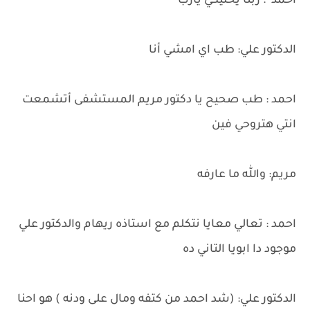
احمد : ربنا يخليكي يارب
الدكتور علي: طب اي امشي أنا
احمد : طب صحيح يا دكتور مريم المستشفى أتشمعت
انتي هتروحي فين
مريم: والله ما عارفه
احمد : تعالي معايا نتكلم مع استاذه ريهام والدكتور علي
موجود دا ابويا التاني ده
الدكتور علي: (شد احمد من كتفه ومال على ودنه ) هو احنا