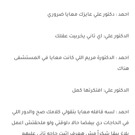
احمد : دكتور علي عايزك معايا ضروري
الدكتور علي: اي تاني يخربيت عقلك
احمد : الدكتورة مريم اللي كانت معايا في المستشفى
هناك
الدكتور علي: افتكرتها كمل
احمد : لسه قافله معايا بتقولي كلامك صح والدور اللي
في الحاجات دي بيفضا حالا دلوقتي ولو ملحقتش اعمل
بلاغ يبقا شكراً مش هعرف اثبت حاجه تاني عليهم