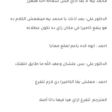
محمد بيه: لا بقا اذاي مش شغاله احنا هنهزر
الدكتور علي: بعد اذنك يا محمد بيه مينفعش الكلام ده
هو ينفع كاميرا في مكان زاي ده تكون عطلانه
احمد : ايوه كده ياعم لعلع معايا
الدكتور علي: بس علشان وعهد الله ما طايق خلقتك
احمد : معلش بقا الكاميرا دي لازم تتفرغ
المترجم: تتفرغ ازاي هيا فيها داتا أصلا