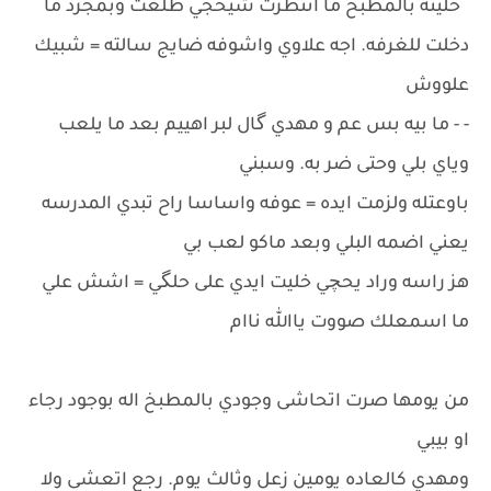
خليته بالمطبخ ما انتظرت شيحجي طلعت وبمجرد ما
دخلت للغرفه. اجه علاوي واشوفه ضايج سالته = شبيك
علووش
- - ما بيه بس عم و مهدي گال لبر اهييم بعد ما يلعب
وياي بلي وحتى ضر به. وسبني
باوعتله ولزمت ايده = عوفه واساسا راح تبدي المدرسه
يعني اضمه البلي وبعد ماكو لعب بي
هز راسه وراد يحچي خليت ايدي على حلگي = اشش علي
ما اسمعلك صووت ياالله ناام
من يومها صرت اتحاشى وجودي بالمطبخ اله بوجود رجاء
او بيبي
ومهدي كالعاده يومين زعل وثالث يوم. رجع اتعشى ولا