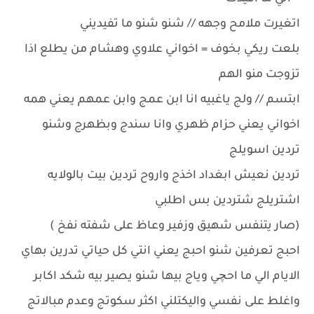
اتغيرت ملامح وجهه // شنو شنو ما تفيديني
بلعت ريكي بخوف = اخواني علاوي وهشام من يطلع اذا
تزوجت منو الهم
ابتسم // ولج ياغبيه انا ابن عمج وابن عمهم يعني همه
اخواني يعني حزام ظهري وانا سندج وبظهرج وشنو
تردين اسويلج
تردين نعيش ابغداد اخذج واروح تردين بيت بالولايه
اشتريلج شتردين بس اطلبي
(صار يتنفس شهيق وزفير وعاظ على شفته نفخ )
احبج تعرفين شنو احبج يعني انتي كل حياتي تدرين بهاي
الايام الي ما احچي وياج بيها شنو يصير بيه شكد اكابر
واغلط على نفسي واليكتلني اكثر سكوتج وعدم مبالاتج