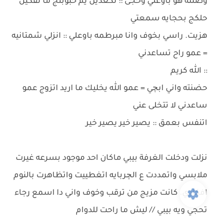
وصلنه هو باوعلي وحجى :: تكعدين يم حبوبتج ما تفكين
حلكج بحجايه سمعتي
هزيت. راسي بخوف وانا مبرطمه باوعلي :: انزلي شمتانيه
= عمو راح تساعدني
:: الله كريم
حضنته واني ابچي = عمو الله يخليك ما اريد اتزوج عمو
ساعدني لا تتخلى عني
اتنفس بعمق :: يصير خير يصير خير
نزلت ودخلت الغرفة بيبي ماكان احد موجود بسرعه غيرت
ملابسي واتمددت ع الچربايه اتغطييت واتظاهرت بالنوم
افكاري. كانت مزيج من ترقب وخوف واني دا اسمع رجاء
تحجي ويه بيبي // ليش ما راحت للدوام