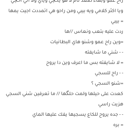
راح عمو وبهاء صعد نام لا هو يحچي وياي ولا اني احچي
ويا اكثر كلامي ويه بيبي ومن راحو هي اتمددت اجيت يمها
= بيبي
ردت عليه بتعب ونعاس //ها
=وين راح عمو وشنو هاي البطانيات
- - شني ما شايفته
= لا شايفته بس ما اعرف وين دا يروح
- - راح للسجي
=شنو السجي ؟
كعدت على حيلها ولمت حلگها // ما تعرفين شني السجي
هزيت راسي
- - جده يروح للكاع يسجيها يفك عليها الماي
= بره