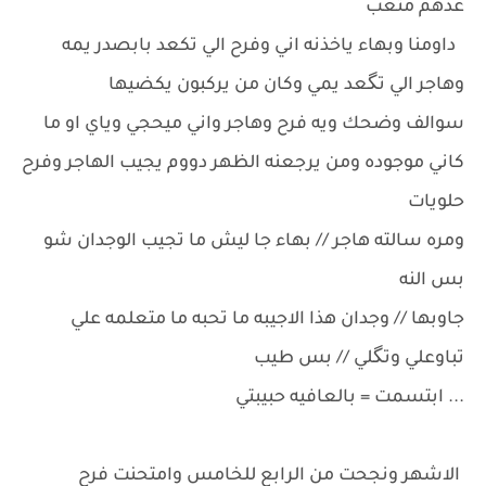
عدهم متعب
داومنا وبهاء ياخذنه اني وفرح الي تكعد بابصدر يمه
وهاجر الي تگعد يمي وكان من يركبون يكضيها
سوالف وضحك ويه فرح وهاجر واني ميحجي وياي او ما
كاني موجوده ومن يرجعنه الظهر دووم يجيب الهاجر وفرح
حلويات
ومره سالته هاجر // بهاء جا ليش ما تجيب الوجدان شو
بس النه
جاوبها // وجدان هذا الاجيبه ما تحبه ما متعلمه علي
تباوعلي وتگلي // بس طيب
... ابتسمت = بالعافيه حبيبتي
الاشهر ونجحت من الرابع للخامس وامتحنت فرح