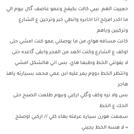
حچييت الهم. بيبي كالت بكيفج وعمو عاصف گال بيوم الي
ما اكدر امرلج انا اخابره وانطي خبر وترحين ع الشارع
وتركبين وياهم
كانت مسافه هواي من ما يوصلني عمو كنت امشي حتى
اوكف ع الشارع وكنت اكعد من الفجر وابقى گاعده حتى
لا يفوتني الخط وطبعا هاي. بس اني هالشكل امشي
وانتظر الخط دووم يمر عليه ابن عمي محمد بسيارته ياهذ
هاجر
بس ولا نره وكف وگلي اركبي وبيوم طلعت الصبح حتى
الحك ع الخط
سمعت هورن سياره عرفته بهاء كلي // اركبي اوصلج
= لا هسه الخط يجيني