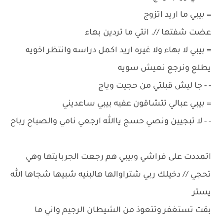
= بيبي ما اريد اتزوج
عضت شفتها //. انتي ما تردين بهاء
= بيبي لا بهاء ولا غيره اريد اكمل دراسه وانتظر اخويه
يطلع ونرجع نعيش سويه
- - جا ليش قبلتي من حجيت وياج
= بيبي عبالي تتشاقون عفيه بيبي ساعديني
- - لا تبجيين ونصي حسج ياالله ارجعي نامي والصباح رباح
اتمددت على فراشي وبيبي هم رجعت الجربايتها وهي
تحجي // دخيلك ربي شتراوالها هالبنيه شبيها شجاها الله
يستر
بقت تستغفر وتتعوذ من الشيطان الرجيم واني ما