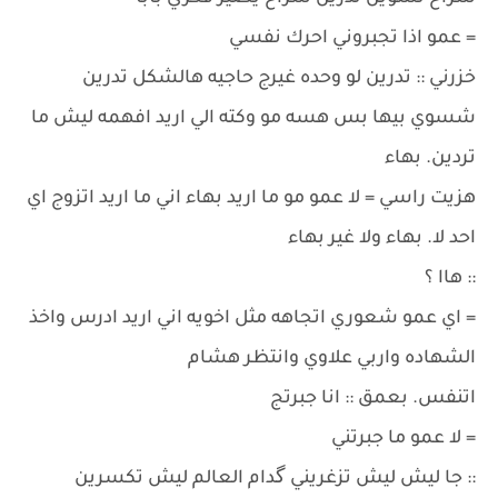
= عمو اذا تجبروني احرك نفسي
خزرني :: تدرين لو وحده غيرج حاجيه هالشكل تدرين
شسوي بيها بس هسه مو وكته الي اريد افهمه ليش ما
تردين. بهاء
هزيت راسي = لا عمو مو ما اريد بهاء اني ما اريد اتزوج اي
احد لا. بهاء ولا غير بهاء
:: هاا ؟
= اي عمو شعوري اتجاهه مثل اخويه اني اريد ادرس واخذ
الشهاده واربي علاوي وانتظر هشام
اتنفس. بعمق :: انا جبرتج
= لا عمو ما جبرتني
:: جا ليش ليش تزغريني گدام العالم ليش تكسرين