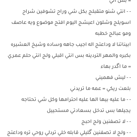
= بس اني
- - انتي شنو متقبلج بكل شي وراح تشوفين شراح
اسويلج وشلون اعيشج اليوم افتح موضوع ويه عاصف
ومو عبالج خطبه
ابيناتنا لا وداعتج اله اجيب جاهه وساده وشيخ العشيره
بكبره والمهر التردينه بس انتي اقبلي ولج انتي حلم عمري
= ما اگدر بهاء
- - ليش فهميني
بلعت ريكي = عمه ما تريدني
- - ما عليه بيها الها عليه احترامها وكل شي تحتاجه
يجيلها بس تدخل بسعادتي مستحييل
- - لا تصفنين ولج احبج
- - ولج لا تصفنين گليلي قابله خلي تردلي روحي تره وداعتج