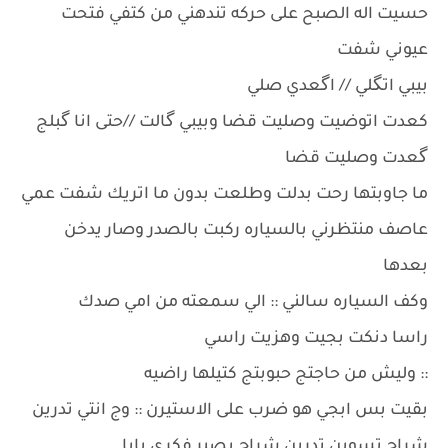
حسيت اله الصبح على حركه تندهني من كتفي فتحت
عيوني شفت
بيبي اتگلي // اگعدي صلي
كعدت اتوضيت وصليت قضا وبيبي گالت //حتى انا گبلج
گعدت وصليت قضا
ما جاوبتها رحت بدلت وطلعت بدون ما اتريك شفت عمي
عاصف منتظرني بالسياره ركبت بالصدر وصار يدخن
بعدها
وكف السياره سالني :: الي سمعته من امي صدك
راسا دنكت بجيت وهزيت راسي
:: وليش من حاجتج حبوبتج كتيلها راضيه
بقيت بس ابجي هو ضرب على الاستيرن :: وج انتي تدرين
شراح تسوين تدرين شراح يصير فكري بابا