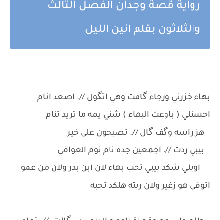
رواية قصة وجدان الفصل الثالث
والثلاثون بقلم انين الليل
بهاء خزرني ورجاء گامت وهي اتگول //. اصعد انام
احسنلي ( باوعت البهاء ) شني يمه ما تريد تنام
هز راسه وگف گال //. تصبحون على خير
بيبي ردت //. اجمعين جده نام نوم العوافي
اويلي شكد بيبي تحب بهاء لان ابن بدر ولان من عمو
اتوفى هو زغير ولان ربته هلكد تحبه