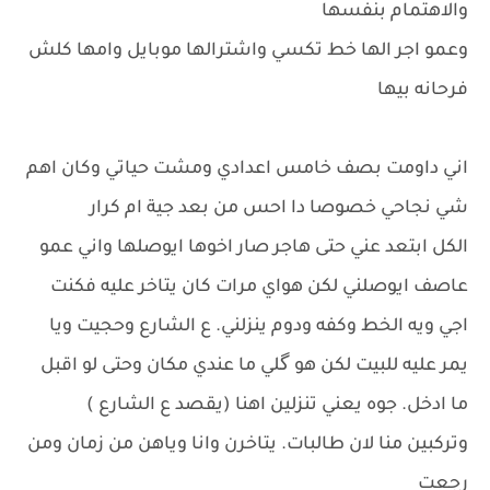
والاهتمام بنفسها
وعمو اجر الها خط تكسي واشترالها موبايل وامها كلش
فرحانه بيها
اني داومت بصف خامس اعدادي ومشت حياتي وكان اهم
شي نجاحي خصوصا دا احس من بعد جية ام كرار
الكل ابتعد عني حتى هاجر صار اخوها ايوصلها واني عمو
عاصف ايوصلني لكن هواي مرات كان يتاخر عليه فكنت
اجي ويه الخط وكفه ودوم ينزلني. ع الشارع وحجيت ويا
يمر عليه للبيت لكن هو گلي ما عندي مكان وحتى لو اقبل
ما ادخل. جوه يعني تنزلين اهنا (يقصد ع الشارع )
وتركبين منا لان طالبات. يتاخرن وانا وياهن من زمان ومن
رجعت