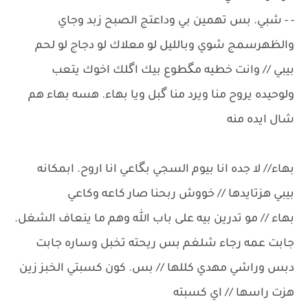
- - شبي. بس تهمين بي وداعتج الصبح زبد وجاي
والظهرسمج شوي وبالليل لو معلاك لو دجاج لو لحم
بيبي // وانت خطيه مگطوع بيك اگلك اخوك يتعب
ولوحيده يروح منا ويرد منا گبل ويا بهاء. هسه بهاء هم
شال ايده منه
بهاء// لا جده انا بيوم السجي بگاعي انا اروح. ابمكانه
بيبي هزتايدها // خووش ربحنا صار كاعه وكاعي
بهاء // مو تدرين بيه على باب الله وهم ما ينعاف الشغل.
جابت عمه رجاء شلغم بس ريحته تخبل وساره جابت
دبس وراشي مهدي كللها // بس. كون كسبتي الخبز زين
هزت راسها // اي كسبته