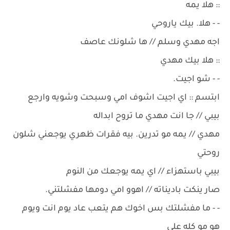
:: هلا يمه
- - هلا. بيك ياروحي
اجه مهدي وسلم // ها شلونك عاصف
:: هلا بيك مهدي
- - شو اجيت.
ابتسم :: اي اجيت اشوف امي وسبحت وشويه وارجع
بيبي // جا انت مهدي ما تروح ابداله
مهدي // يمه مو تدرين. بيه فقرات ظهري يوجعني شلون
روحتي
بيبي باستهزاء // اي يمه يوجعك من النوم
صار ينكت باديناته // اهوو امي دومها مفشلتني.
- - ما مفشلتك بس اخوك هم يتعب عاد يوم انت ويوم
هو مو كله علي