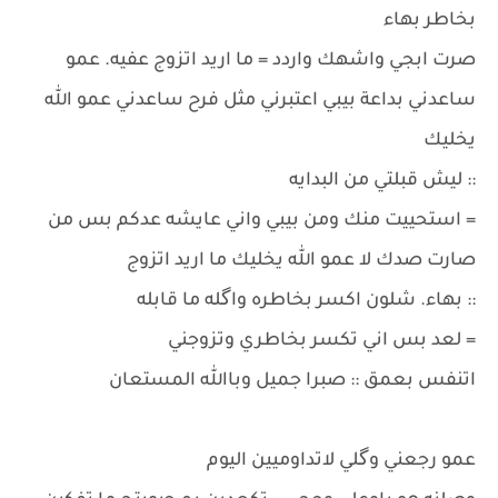
بخاطر بهاء
صرت ابجي واشهك واردد = ما اريد اتزوج عفيه. عمو
ساعدني بداعة بيبي اعتبرني مثل فرح ساعدني عمو الله
يخليك
:: ليش قبلتي من البدايه
= استحييت منك ومن بيبي واني عايشه عدكم بس من
صارت صدك لا عمو الله يخليك ما اريد اتزوج
:: بهاء. شلون اكسر بخاطره واگله ما قابله
= لعد بس اني تكسر بخاطري وتزوجني
اتنفس بعمق :: صبرا جميل وباالله المستعان
عمو رجعني وگلي لاتداوميين اليوم