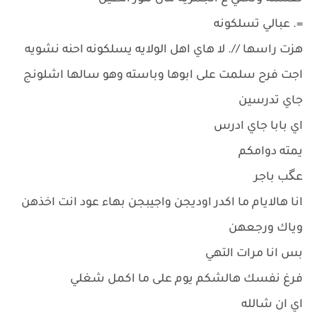
=. عبالي تسلكونه
هزت راسها //. لا هاي اهل الولايه يسلكونه احنه نشويه
اجت فرح سلمت على ابوها وباسته وهو سالها اشلونج
جاي تدرسين
اي بابا جاي ادرس
يمته دوامكم
عگب باجر
انا هالايام ما اكدر اوديجن واجيبجن بهاء عود انت اخذهن
وياك ورجعهن
بس انا مرات التهي
فرغ نفسك هالشكم يوم على ما اكمل شغلي
اي ان شالله