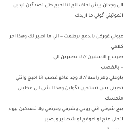
الي وجدان بيش احلف الج انا احبج حتى تصدگين تردين
اتموتيني گولي ما اريدك
عيوني غوركن بالدمع برطمت = اني ما اصير لك وهذا اخر
كلامي
ضرب ع الاستيرن // لا تصيرين الي
= بالغصب
باوعلي وهز راسه // لا وجد ماكو غصب انا احبج وانتي
تحبيني بس تستحين تگولين وهذا الشي الي مخليني
متمسك
بيج شوفي انتي روحي وشرفي وعرضي ولا تصدكين بيوم
اتخلى عنج لو اعوفج لو شصاير ويصير