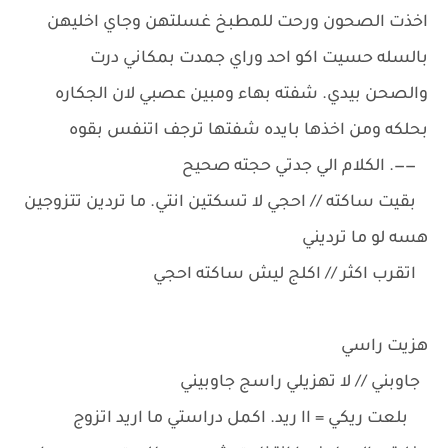
اخذت الصحون ورحت للمطبخ غسلتهن وجاي اخليهن
بالسله حسيت اكو احد وراي جمدت بمكاني درت
والصحن بيدي. شفته بهاء ومبين عصبي لان الجكاره
بحلكه ومن اخذها بايده شفتها ترجف اتنفس بقوه
——. الكلام الي جدتي حجته صحيح
بقيت ساكته // احجي لا تسكتين انتي. ما تردين تتزوجين
هسه لو ما ترديني
اتقرب اكثر // اكلج ليش ساكته احجي
هزيت راسي
جاوبني // لا تهزيلي راسج جاوبيني
بلعت ريكي = اا ريد. اكمل دراستي ما اريد اتزوج