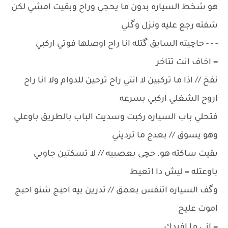
هو شخط السياره بدون ما يحجي وراح وبقيت امشي لكن
شفته رجع عليه ونزل وگلي
- - - حاچيته السايق گتله انا راح اوصلها فوتي اركبي
= اخاف انت تتاخر
نفخ // اذا ما تركبين لا انتي راح ترحين للدوام ولا انا راح
اروح الشغلي اركبي بسرعه
فتحلي باب السياره ركبت وسديت الباب بالطريق باوعلي
وهو يسوق // بعدج ما ترديني
بقيت ساكته هو. حچى بعصبيه // لا تسكتين جاوبي
باوعتله = ليش دا اتعيط
وگف السياره اتنفس بعمق // تدرين بيه احبج شنو احبج
اموت عليج
= اني ما افيدك