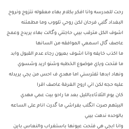
رحت للمدرسه وانا افكر بكلام بهاء معقوله نتزوج ونروح
البغداد گلبي فرحان لكن روحي تلووب وما مطمئنه
اشوف الكل مترقب بيبي حاجتني وگالت بهاء يريدج وعمج
عاصف گال اسمعي الموافقه من السانها
ما اكذب خايفه وانا اشوف بعيون رجاء عدم القبول وابد
ما فتحت وياي موضوع الخطبه وشنو اريد وشسوي
ونهاد ابدها تفترسني اما مهدي ف احس من يجي يريدله
عليه حجه لكن اني اروح الغرفة عاصف اقرا
كان يوم الثلاثاءبالليل بعد ما راحو بيت عمي مهدي
البيتهم صرت اتگلب بفراشي ما گدرت انام على الساعه
بالوحده ندهت بيبي
وانا ابجي هي فتحت عيونها باستغراب والنعاس باين