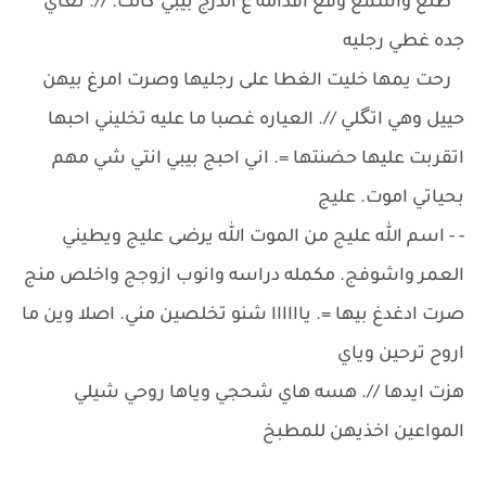
طلع واسمع وقع اقدامه ع الدرج بيبي گالت. //. تعاي
جده غطي رجليه
رحت يمها خليت الغطا على رجليها وصرت امرغ بيهن
حييل وهي اتگلي //. العياره غصبا ما عليه تخليني احبها
اتقربت عليها حضنتها =. اني احبج بيبي انتي شي مهم
بحياتي اموت. عليج
- - اسم الله عليج من الموت الله يرضى عليج ويطيني
العمر واشوفج. مكمله دراسه وانوب ازوجج واخلص منج
صرت ادغدغ بيها =. ياااااا شنو تخلصين مني. اصلا وين ما
اروح ترحين وياي
هزت ايدها //. هسه هاي شحجي وياها روحي شيلي
المواعين اخذيهن للمطبخ