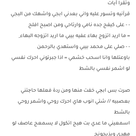
وتقرا آيات
قرآنيه وتسور عليه واني بعدني ابجي واشهك من البجي
- - على كيفج جده نامي وارتاحي ومن اصبح افلح
= ما اريد اتزوج بهاء عفيه بيبي ما اريد اتزوجه البهاء ِ
- - صلي على محمد بيبي واستهدي بالرحمن
باوعتلها وانا اسحب خشمي = اذا جبرتوني احرك نفسي
لو اشمر نفسي بالشط
صرت بس ابچي خفت منها ومن ردة فعلها حاچتني
بعصبيه // شتي انوب هاي احرك روحي واشمر روحي
بالشط
اسمعيني ما عدي بت هيج اتكول لا يسمعج عاصف لو
مهدي ويذبحونج