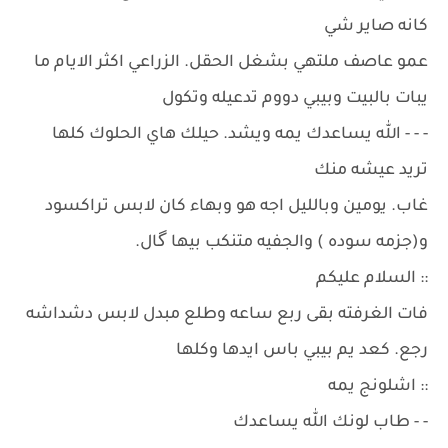
كانه صاير شي
عمو عاصف ملتهي بشغل الحقل. الزراعي اكثر الايام ما
يبات بالبيت وبيبي دووم تدعيله وتكول
- - - الله يساعدك يمه ويشد. حيلك هاي الحلوك كلها
تريد عيشه منك
غاب. يومين وبالليل اجه هو وبهاء كان لابس تراكسود
و(جزمه سوده ) والجفيه متنكب بيها گال.
:: السلام عليكم
فات الغرفته بقى ربع ساعه وطلع مبدل لابس دشداشه
رجع. كعد يم بيبي باس ايدها وكلها
:: اشلونج يمه
- - طاب لونك الله يساعدك