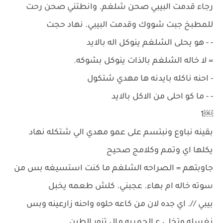
رجاء قدمت البيبي صحن شلغم. وانطتني صحن رحت
للمطبخ جبت شووك وقدمت البيبي. نهاد حجت
- - هو يحلى الشلغم ينوكل اله بالايد
= لا خاله الشلغم بالذات ينوكل بشوكه.
- احنه ناكله بايدنه ها مهدي شتكول
- - ما كو احلى من الاكل بالايد
￼1
بقينه نباوع ونبتسم على عمو مهدي الي شتكله نهاد
يكلها اي وتمم وكلامج صحيح
جاوبتهم = الصراحه الشلغم ما كنت استسيغه بس من
سوته خاله ام بهاء. عجبني. كلش طعمه يخبل
بيبي //. اي جده لان من كاعه حلوه واحنه زارعينه وبس
نغسله وتخلي ع الجمريه مال تنور الطين