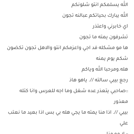
الله يسلمكم انتو شلونكم
الله يبارك بحياتكم عبالنه تجون
اي خابرني واعتذر
تشرفون يمته ما تجون
ها مو مشكله فد اجي واعزمكم انتو والاهل تجون تكضون
شكم يوم يمنه
هله.ومرحبا الله وياكم
رجع بيبي سالته //. ياهو هاذ
::صاحبي يتعذر عده شغل وما اجه للعرس وانا كتله
معذور
بيبي //. اذا منا يمته ما يجي هله بي بس اذا بعيد ما نعتب
علي