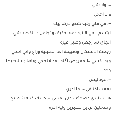
=. ولا شي
:: لا احچي
=. هي هاي رقيه شكو لازكه بيك
ابتسم :: هي البنيه دمها خفيف وتجامل ما تقصد شي
الجاي برد رجعي وصبي غيره
رجعت الاستكان وصبيتله اخذ الصينيه وراح واني احجي
ويه نفسي =المفروض اگله بعد لاتحجي وياها ولا تنطيها
وجه
=. عود ليش
رفعت اكتافي =. ما ادري
هزيت ايدي وضحكت على نفسي =. صدك غبيه شعليج
وتتدخلين تردين تصيرين ولية امره