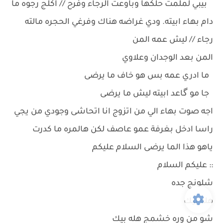
بيبي لملمت حلكها وباوعت الرجاء وفرح // اكلج رجوه ما
دام بهاء ابيته. ودي غراضه هناك وفرغي الحجره مالته
رجاء // ليش عمه المن
المن بعد الوجدان وعلاوي
ما ادري عمه بس هو خاف ما يرضى
جا مو گاعد ابيته ليش ما يرضى
اجه صوت بهاء الي من اتزوج انا اتحاشى وجودي من يجي
راسا ادخل بغرفة عمو عاصف لكن هالمره ما كدرت
ياهو هذا الما يرضى السلام عليكم
:: عليكم السلام
شلونج جده
هله بيك
شو من وره خشمج هله بيك