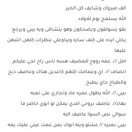
الف مبروك وشايف كل الخير
الله يسلمج يوم للاولاد
بقو يسولفون ويضحكون وهو يتشاقى ويه بيبي ويرجع
يخلي ايده على كتف ساره ويباوعلي بنظرات كلهن انتبهن
عليها
امل //. عمه رووح للمضيف هسه ناس راح تجي عليكم
انصاف //. اي وعمامك كلهم كاعدين هناك وعاصف ذبح
والطباخ جاي يطبخ
بيبي //. الله يطول عمره عاد وتجازي على تعبه
بهاء//. عاصف بروحي افدي يمكن لو ابوي حاضر ما
سوالي نص السوا عاصف اليه
بيبي بعبره // عشتو وينه ابوك يمن عمت عيني عليك يمه