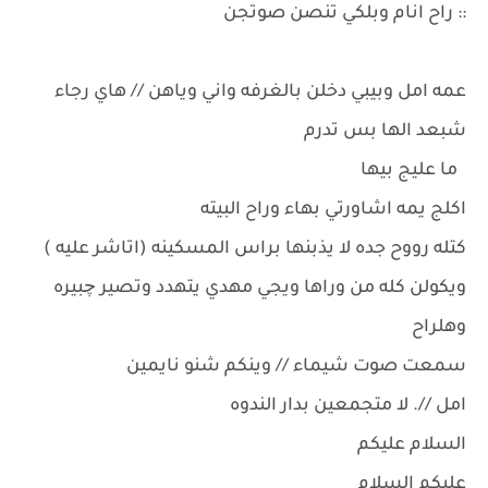
:: راح انام وبلكي تنصن صوتجن
عمه امل وبيبي دخلن بالغرفه واني وياهن // هاي رجاء
شبعد الها بس تدرم
ما عليج بيها
اكلج يمه اشاورتي بهاء وراح البيته
كتله رووح جده لا يذبنها براس المسكينه (اتاشر عليه )
ويكولن كله من وراها ويجي مهدي يتهدد وتصير چبيره
وهلراح
سمعت صوت شيماء // وينكم شنو نايمين
امل //. لا متجمعين بدار الندوه
السلام عليكم
عليكم السلام