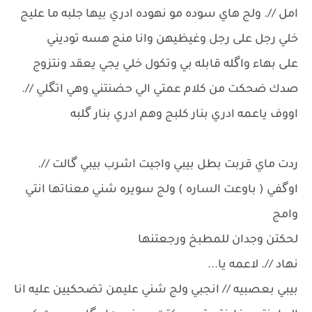
امل //. ولج هاي سوده مو نهوده ادري بيها جلبه ما عليج
خلي رجل على رجل وغيظيهن وانا منج هسه توديني
على بهاء واگله قابله بي وتكول خلي يجي يعقد ونتزوج
صدك ضحكت من كلام عمتي الي حضنتني وهي اتگلي //.
اووف ياعمه ادري بنار كلبج وهم ادري بنار گلبه
ردت ماي قربت بطل بيبي واجيت اشرب بيبي گالت //.
اوگفي ( باوعت الساره ) ولج سويره شني معناتها انتي
وامج
لحكتن وجدان للمطبخ ورجعتنها
نهاد //. لاعمه يا...
بيبي بعصبيه // انجبي ولج شني عليمن تضحكيين عليه انا