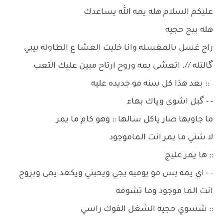
عليكم السلام هله يمه الله يساعدك
هله بيج حجيه
راح غسل بالمغسله وانا خليت العشا ع الطاوله بيبي
گالتله //. اتعشى يمه وروح ارتاح مبين عليك التعب
:: بعد هذا كل سنه مو جديده عليه
- - گبل اشوى وياك بهاء
ما جاوبها صار ياكل سالها :: وهو كام ما يمر
لا شني ما يمر انت الماموجود
:: ها يمر عليج
- - اي يمه بس مو يوميه يجي ويحبني ويكعد يمي ويروح
انت الما موجود وما تشوفه
:: شسوي حجيه الشغل الفوك راسي