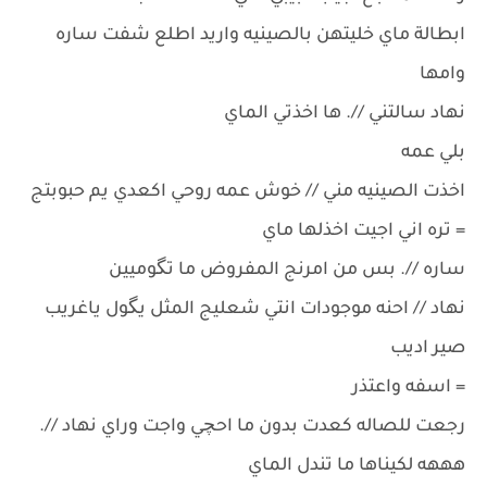
ابطالة ماي خليتهن بالصينيه واريد اطلع شفت ساره
وامها
نهاد سالتني //. ها اخذتي الماي
بلي عمه
اخذت الصينيه مني // خوش عمه روحي اكعدي يم حبوبتج
= تره اني اجيت اخذلها ماي
ساره //. بس من امرنج المفروض ما تگوميين
نهاد // احنه موجودات انتي شعليج المثل يگول ياغريب
صير اديب
= اسفه واعتذر
رجعت للصاله كعدت بدون ما احچي واجت وراي نهاد //.
هههه لكيناها ما تندل الماي