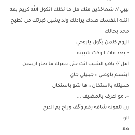
بيبي // شماخذين منك مل ما نكلك اتكول الله كريم يمه
انتبه النفسك صدك يرادلك ولد يشيل كبرتك من تطيح
محد بحالك
اليوم كلمن يگول ياروحي
:: بعد فات الوكت شيبنه
امل // ياهو الشيب انت حتى عمرك ما صار اربعين
ابتسم باوعلي :: جيبيلي جاي
صبيتله بااستكان :: ها شو باستكان
=. مو اعرف بالمضيف ...
رن تلفونه شافه رقم وگف وراح يم الدرج
الو
هلا