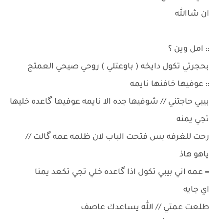
ان شاالله
:: امل وين ؟
بحجرتي تكول دايخه ( باوعتلي ) روحي صيحي العمتج
:: عوفيها خافنها نايمه
بيبي حاجتني // شوفيها جده الا نايمه عوفيها گاعده خليها
تجي يمنه
رحت للغرفه بس فتحت الباب لان ظلمه عمه گالت //
ياهو هاذ
= عمه اني بيبي تكول اذا گاعده خلي تجي تكعد يمنا
اي جايه
طلعت عمتي // الله يساعدك عاصف