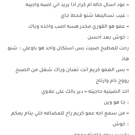
= عود اسال خاله ام كرار اذا يريد اني اصبه واجيبه
:: عيب تسالينها شنو قحط جاي
= عمو هو القوري مخدر هسه اصب واخذه وياك
:: خوش بعد احسن
رحت للمطبخ صبيت بس استكان واحد هو باوعلي :: شنو
هاذ
= بس العمو كريم انت تعبان وراك شغل من الصبح
رووح نام وارتاح
اخذ الصينيه حاجيته = دير بالك على علاوي
:: جا هو وين
= من سمع اجه عمو كريم راح للمضافه خلي ينام يمكم
:: خوش