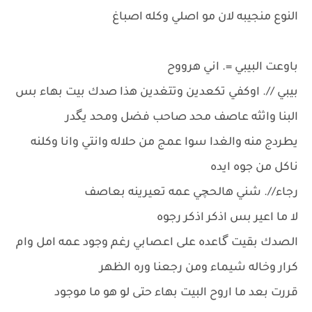
النوع منجيبه لان مو اصلي وكله اصباغ
باوعت البيبي =. اني هرووح
بيبي //. اوكفي تكعدين وتتغدين هذا صدك بيت بهاء بس
البنا واثثه عاصف محد صاحب فضل ومحد يگدر
يطردج منه والغدا سوا عمج من حلاله وانتي وانا وكلنه
ناكل من جوه ايده
رجاء//. شني هالحچي عمه تعيرينه بعاصف
لا ما اعير بس اذكر اذكر رجوه
الصدك بقيت گاعده على اعصابي رغم وجود عمه امل وام
كرار وخاله شيماء ومن رجعنا وره الظهر
قررت بعد ما اروح البيت بهاء حتى لو هو ما موجود