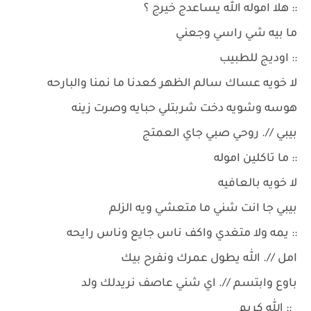
:: هلا اموله الله يساعدج خيرج ؟
ما بيه شي راسي وجعني
:: اوديج للطبيب
لا خويه عساك سالم الظهر كعدنا ما نمنا والبارحه
هوسه وشويه دخت شربتلي حبايه وصرت زينه
بيبي //. روحي صبي جاي العمتج
:: ما تاكلين اموله
لا خويه بالعافيه
بيبي جا انت شني ما متعشي ويه الزلم
:: يمه ولا متغدي واكف ناس جايع وناس رايحه
امل //. الله يطول عمرك ونفرح بيك
باوع وابتسم //. اي شني عاصف نريدلك ولد
:: الله كريم