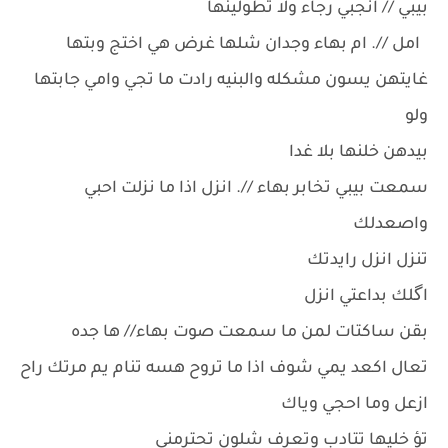
بيبي // انجبي رجاء ولا تطولينها
امل //. ام بهاء وجدان شلها غرض هي اختج وبتها
غايتهن يسون مشكله والبنيه رادت ما تجي وامي جابتها
ولو
بيدهن خلنها بلا غدا
سمعت بيبي تخابر بهاء //. انزل اذا ما نزلت احبي
واصعدلك
تنزل انزل رايدتك
اگلك بداعتي انزل
بقن ساكتات لمن ما سمعت صوت بهاء// ها جده
تعال اكعد يمي شوف اذا ما تروح هسه تنام يم مرتك راح
ازعل وما احجي وياك
تؤ خليها تتادب وتعرف شلون تحترمني