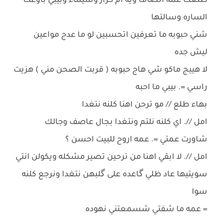
طلعت عمه انصاف ويه ام كرار وشيماء وبيبي باوعت
الساره وسالتها
شني حبوبه ما تعرفين اتحسبين لو ما عدج مواعين
ليش جده
لا هييج ماكو شي هاج حبوبه ( قربت الصحن مني ) هزيت
راسي =. بيبي ما احبه
بهاء طلع // مو ترحن اهنا كلنه نتغدا
امل //. اي كلنه نلتم ونتغدا بجال عاصف وجالك
شاورت عمتي =. عمه اروح للبيت احسن ؟
امل //. لا ابقي اهنا من ترحين تصير مشكله ويكولن انتي
سويتيها عاد ظلي گاعده على گلبهن نتغدا ونرجع كلنه
سوا
= عمه ما شفتي شسمعتني نهوده