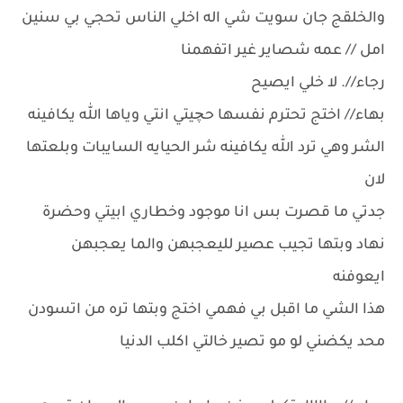
والخلقج جان سويت شي اله اخلي الناس تحجي بي سنين
امل // عمه شصاير غير اتفهمنا
رجاء//. لا خلي ايصيح
بهاء// اختج تحترم نفسها حچيتي انتي وياها الله يكافينه
الشر وهي ترد الله يكافينه شر الحيايه السايبات وبلعتها
لان
جدتي ما قصرت بس انا موجود وخطاري ابيتي وحضرة
نهاد وبتها تجيب عصير لليعجبهن والما يعجبهن
ايعوفنه
هذا الشي ما اقبل بي فهمي اختج وبتها تره من اتسودن
محد يكضني لو مو تصير خالتي اكلب الدنيا