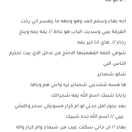
:: لا مو منا
اجه بهاء وسلم كعد وهو وجهه ما يتفسر اني رحت
الغرفة بيبي وسديت الباب هو عاط // يمه يمه وينج
رجاء //. هاي انا خير يمه
شوفي كلمه اتفهمينها الاختج من تدخل الاي بيت تحترم
الناس البي
شكو شصاير
ها هسه تنشديني شصاير تره وانتي هم وياها
يايايا شبيك اسم الله يمه شجرالك
بعد يجوز امل جدتي لو ام كرار مسويتلي سحر وكلبتني
بيبي // اسم الله جده شبيك
بهاء // ان جاني سكتت عيب من شيماء وام كرار واله