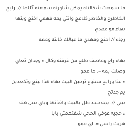
ما سمعت شكالتله يمكن شاورته سمعته گللها //. رايح
الخاطرج والخاطر كلامج وانتي يمه فهمي اختج وبتها
بهاء مو مهدي
رجاء // اختج ومهدي ما عبالك خالته وعمه
بهاء راح وعاصف طلع من غرفته وكال :: وجدان تعاي
وصلت يمه =. ها عمو
:: منا ورايح ممنوع ترحين البيت بهاء هذا بيتج وتكعدين
يم جدتج
بيبي //. يمه محد ظل بالبيت واخذتها وياي بس هنه
:: حجيه عوفي الحجي شفتهمتي بابا
هزيت راسي =. اي عمو