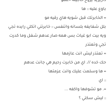
داريريد يروح حاجيته =عمو
باوع عليه :: ها
= الخابرتك قبل شويه هاي رقيه مو
بلل شفايفه بلسانه واتنفس :: خابرتني اتكلي رايده تجي
ويه بيت ابو غياث بس همه صار عدهم شغل وما كدرت
تجي وتعتذر
= تعتذر ليش انت عازمها
حك خده //. اي من خابرت رحيم هي جانت عدهم
= ها وسلمت عليك وانت عزمتها
:: اي
=. مو تشوفها واكفه ...
:: ليش سكتي ؟