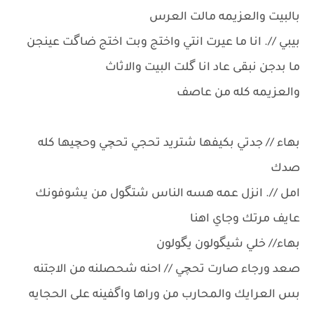
بالبيت والعزيمه مالت العرس
بيبي //. انا ما عيرت انتي واختج وبت اختج ضاگت عينجن
ما بدجن نبقى عاد انا گلت البيت والاثاث
والعزيمه كله من عاصف
بهاء // جدتي بكيفها شتريد تحجي تحچي وحچيها كله
صدك
امل //. انزل عمه هسه الناس شتگول من يشوفونك
عايف مرتك وجاي اهنا
بهاء// خلي شيگولون يگولون
صعد ورجاء صارت تحچي // احنه شحصلنه من الاجتنه
بس العرايك والمحارب من وراها واگفينه على الحجايه