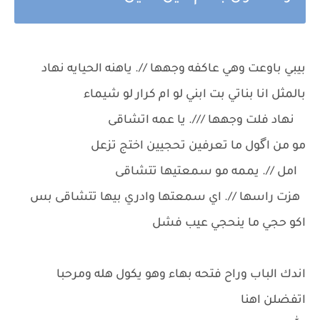
بيبي باوعت وهي عاكفه وجهها //. ياهنه الحيايه نهاد
بالمثل انا بناتي بت ابني لو ام كرار لو شيماء
نهاد فلت وجهها ///. يا عمه اتشاقى
مو من اگول ما تعرفين تحجيين اختج تزعل
امل //. يممه مو سمعتيها تتشاقى
هزت راسها //. اي سمعتها وادري بيها تتشاقى بس
اكو حجي ما ينحجي عيب فشل
اندك الباب وراح فتحه بهاء وهو يكول هله ومرحبا
اتفضلن اهنا