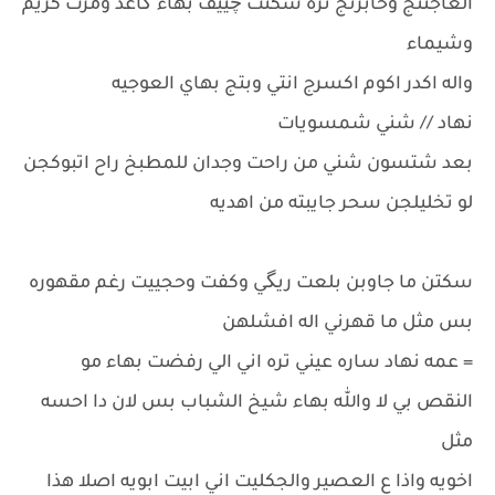
العاجنتج وخابزتج تره سكتت چييف بهاء گاعد ومرت كريم
وشيماء
واله اكدر اكوم اكسرج انتي وبتج بهاي العوجيه
نهاد // شني شمسويات
بعد شتسون شني من راحت وجدان للمطبخ راح اتبوكجن
لو تخليلجن سحر جايبته من اهديه
سكتن ما جاوبن بلعت ريگي وكفت وحجييت رغم مقهوره
بس مثل ما قهرني اله افشلهن
= عمه نهاد ساره عيني تره اني الي رفضت بهاء مو
النقص بي لا والله بهاء شيخ الشباب بس لان دا احسه
مثل
اخويه واذا ع العصير والجكليت اني ابيت ابويه اصلا هذا