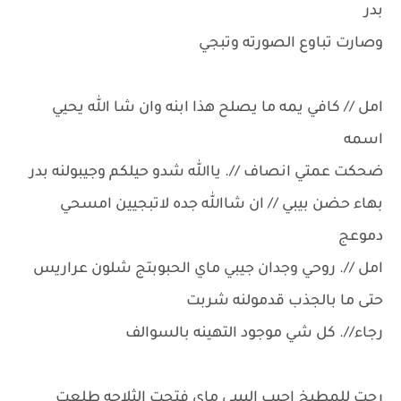
بدر
وصارت تباوع الصورته وتبجي
امل // كافي يمه ما يصلح هذا ابنه وان شا الله يحيي
اسمه
ضحكت عمتي انصاف //. ياالله شدو حيلكم وجيبولنه بدر
بهاء حضن بيبي // ان شاالله جده لاتبجيين امسحي
دموعج
امل //. روحي وجدان جيبي ماي الحبوبتج شلون عراريس
حتى ما بالجذب قدمولنه شربت
رجاء//. كل شي موجود التهينه بالسوالف
رحت للمطبخ اجيب البيبي ماي فتحت الثلاجه طلعت