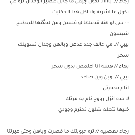
رجاء //. يااااا. تكول چيفن ما جابن عصير الوجدان تره هي
تكول ما اشربه ولا اكل هذا الجكليت
- - حتى لو هنه قدملها لو غلسن ومن لحگنها للمطبخ
شيسون
بيبي //. مي خالف جده عدهن وبالهن وجدان تسويلك
سحر
بهاء // هسه انا اعلمهن بدون سحر
بيبي //. وين وين صاعد
انام بحجرتي
لا جده انزل رووح نام يم مرتك
خليها تتعلم شلون تحترم وجودي
رجاء بعصبيه // تره حبوبتك ما قصرت وياهن وحتى عيرتنا