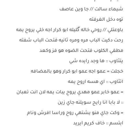
شيماء سالت // جا وين عاصف
توه دخل الغرفته
باوعتلي // روحي خاله گليله ابو كرار اجه خلي يروح يمه
رحت دكيت الباب مره ومره ثانيه فتحت الباب شفته
مطفي الكلوب فتحت الضوه هو فز وكعد
يتثاوب :: ها وجد رايده شي
خجلت = عمو اجه عمو ابو كرار وهو بالمضافه
اتثاوب :: اي هسه اروح يمه
= عمو خابر عمو مهدي يروح يبات يمه لان انت تعبان
:: لا بابا انا رايح سويلنه جاي زين
= وكت جاي منو يشتهي روح وراسا افرش ونام
ابتسم :: خاف كريم ايريد