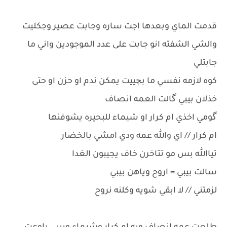
قدمت الماي وبعدها اجت ساره وجابت عصير وجكليت
والشي الشفته انو جابت على عدد الموجودين واني ما
جابتلي
كوه لازمه نفسي ما بچييت يمكن ندم او حزن او حتى
خذلان بيبي گالت العمه انصاف
گومي اخذي ام كرار او شيماء للبحيره يشوفنها
ام كرار // اي والله عمه ودي امشي بالخضار
تياالله بس مو تتاخرن خاف يجيبون الغدا
سالت بيبي = اروح وياهن بيبي
لزمتني // لا ابقي شويه وكلنه نروح