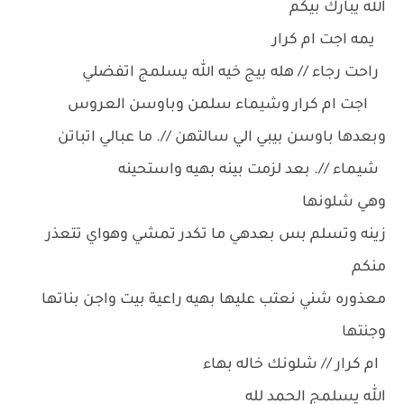
الله يبارك بيكم
يمه اجت ام كرار
راحت رجاء // هله بيج خيه الله يسلمج اتفضلي
اجت ام كرار وشيماء سلمن وباوسن العروس
وبعدها باوسن بيبي الي سالتهن //. ما عبالي اتباتن
شيماء //. بعد لزمت بينه بهيه واستحينه
وهي شلونها
زينه وتسلم بس بعدهي ما تكدر تمشي وهواي تتعذر
منكم
معذوره شني نعتب عليها بهيه راعية بيت واجن بناتها
وجنتها
ام كرار // شلونك خاله بهاء
الله يسلمج الحمد لله