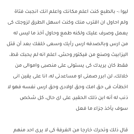
ليوا :- بالطبع كنت اعلم مكانك واعلم انك انجبت فتاة
ولم احاول ان اقترب منك وكنت اسهل الطرق لزوجك كى
يعمل وصرف عليك ولكنه طمع وحاول أخذ ما ليس له
من ارس وبالصدفه ارس رأيك وسعى خلفك بعد أن قتل
اليزابيث وصنع من فيكتور وحش، اعلم انه لم يحبك قط،
فقط كان يريدك كى يستولى على منصبى واموالى من
خلالك، لن ابرر صمتى او مساعدتى له، انا على يقين انى
اخطأت فى حق امك وحق اولادى وحق ارس نفسه فهو لا
ذنب له أنه ابن ذلك الحقير، على اى حال، كل شخص
سوف يأخذ جزاء ما فعل
قال ذلك وتحرك خارجا من الغرفة كى لا يرى احد منهم