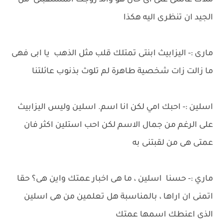
ملاك عائلتى على اى حال هو والد زوجك المستقبلى من
الجيد ان تنظرى اليه هكذا
مارى :- اليزابيث ابنتى تمتلك قلب مثل الذهب يا ابى فهى
ما زالت زات شخصية طاهرة لم تلوث بذنوب عائلتنا
اسلين :- احبك امي لكن انا اسم. اسلين وليس اليزابيث
على الرغم من جمال الاسم لكن احب استلين اكثر فان
عمتى هى من لقبتنى به
ماري :- حسنا اسلين ، ما هى اخبار عمتك واين هى؟ حقا
اتمنى ان اراها ، بالمناسبة هل تعلمين من هى اسلين
الذى اعنطك اسمها عمتك