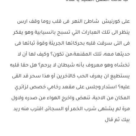
-تبا لذلك العقل العنيد يا فتاة
على كورنيش شاطئ النهر فى قلب روما وقف ارس
ينظر الى تلك العبارات التي تسبح بانسيابية وهو يفكر
فى التى سرقت قلبه بحركاتها الجريئة وقوة ثباتها فى
حديثها معه، تلك المقنعة،من تكون؟ وكيف لها أن لا
تخشاه وهو معروف بأنه شيطان لا يرحم؟ هل حقا قلبه
يستطيع ان يعرف الحب كالآخرين أو هذا سحر قد القى
عليه؟ استدار وجلس على مقعد رخامي خصص لزائري
المكان من الاحبة، تنهض واخرج الهواء من صدره ولاول
مرة لم يشتهى شرب الخمر أو السجائر، اقترب منه ريد
بيك ثم قال