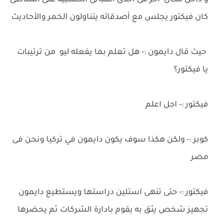
و داخل مكان آخر فى احدى المبانى الخشبية على الشاطئ
كان فيكتور يجلس مع أصدقائه يتناولون الخمر والأحاديث
حيث قال دايمون :- هل تعلم بما يفعله ليو من ترتيبات
يا فيكتور؟
فيكتور :- اجل اعلم
كوبر :- ولكن هكذا سوف يكون دايمون في تركيا ونحن فى
مصر
فيكتور :- حتى تنهى استلين دراستها ويستطيع دايمون
تجهيز شخص يثق به يقوم بادارة الشركات ثم يحضرها