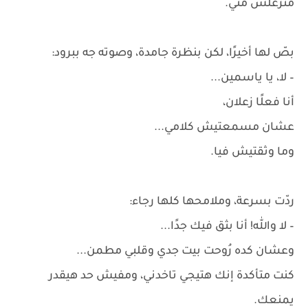
متزعلش مني.
بصّ لها أخيرًا، لكن بنظرة جامدة، وصوته جه ببرود:
– لا، يا ياسمين...
أنا فعلًا زعلان،
عشان مسمعتيش كلامي...
وما وثقتيش فيا.
ردّت بسرعة، وملامحها كلها رجاء:
– لا والله! أنا بثق فيك جدًا...
وعشان كده رُوحت بيت جدي وقلبي مطمن...
كنت متأكدة إنك هتيجي تاخدني، ومفيش حد هيقدر
يمنعك.