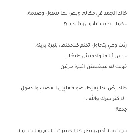
خالد اتجمد في مكانه، وبص لها بذهول وصدمة:
– كمان جايب مأذون وشهود؟!
ردّت وهي بتحاول تكتم ضحكتها، بنبرة بريئة:
– بس أنا ما وافقتش طبعًا...
قولت له: مينفعش أتجوز مرتين!
خالد بصّ لها بغيظ، صوته مابين الغضب والذهول:
– لا كتر خيرك والله...
جدعة.
قربت منه أكتر، ونظرتها اتكسرت بالندم وقالت برقة