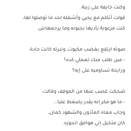
وكنت خايفة على زينة.
قولت أتكلم مع يحيي وأشغله لحد ما توصلوا لها،
كنت مرعوبة يأذيها بجنونه وما يرحمهاش.
صوته ارتفع بغضب مكبوت، ونبرته كانت حادة:
– مين طلب منك تعملي كده؟
ورايحة تساوميه على إيه؟
ضحكت غصب عنها من الموقف وقالت:
– ما هو فكر إنه يقدر يضغط عليا...
وجاب معاه المأذون والشهود كمان،
كان متخيل إني هوافق اتجوزه.