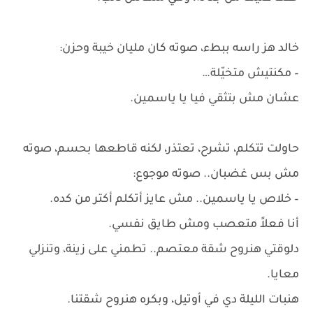
خالد هز راسه ببطء، صوته كان مليان خيبة وحزن:
– مكنتيش متخيّلة…
عشان مش بتثقي فيا يا ياسمين.
حاولت تتكلم، تشرح، تعتذر، لكنه قاطعها بحسم، صوته
مش بس غضبان.. صوته موجوع:
– خلاص يا ياسمين.. مش عايز أتكلم أكتر من كده.
أنا فعلاً متعصب ومش طايق نفسي.
دلوقتي هنروح شقة معتصم.. تطمني على زينة، وتنزلي
معايا.
هنبات الليلة دي في أوتيل، وبكره هنروح شقتنا.