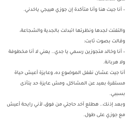
– أنا جيت هنا وأنا متأكدة إن جوزي هييجي ياخدني.
والتفتت لجدها ونظرتها اتبدلت بالجدية والشجاعة،
وقالت بصوت ثابت:
– أنا وخالد متجوزين رسمي يا جدي.. يعني لا أنا مخطوفة
ولا هربانة.
أنا جيت عشان نقفل الموضوع ده، وعايزة أعيش حياة
مستقرة بعيد عن المشاكل، ومش عايزة حد يتأذى
بسببي.
وبعد إذنك.. هطلع آخد حاجتي من فوق، لأني رايحة أعيش
مع جوزي على طول.