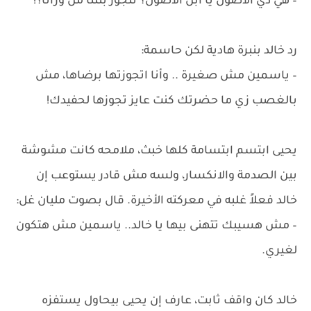
– هي دي الأصول يا ابن الأصول؟ تتجوز بنتنا من ورانا؟!
رد خالد بنبرة هادية لكن حاسمة:
– ياسمين مش صغيرة .. وأنا اتجوزتها برضاها، مش
بالغصب زي ما حضرتك كنت عايز تجوزها لحفيدك!
يحيى ابتسم ابتسامة كلها خبث، ملامحه كانت مشوشة
بين الصدمة والانكسار، ولسه مش قادر يستوعب إن
خالد فعلاً غلبه في معركته الأخيرة. قال بصوت مليان غل:
– مش هسيبك تتهنى بيها يا خالد.. ياسمين مش هتكون
لغيري.
خالد كان واقف ثابت، عارف إن يحيى بيحاول يستفزه