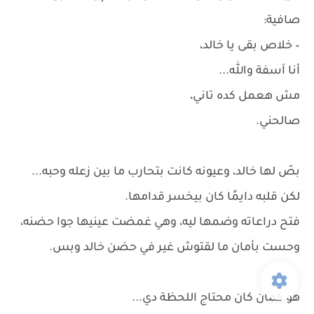
صافية:
– خلاص بقى يا خالد،
أنا آسفة والله...
مش هعمل كده تاني،
صالحني.
بصّ لها خالد، وعيونه كانت بتحارب ما بين زعله وحبه...
لكن قلبه دايمًا كان بيخسر قدامها.
فتح دراعاته وضمها ليه، وهي غمضت عينيها جوا حضنه،
وحست بأمان ما لقتوش غير في حضن خالد وبس.
هو كمان كان محتاج اللحظة دي...