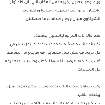
وراه، وهو بيحاول يخرجها من المكان اللي بقى كله توتر
وانهيار. خرجوا سوا بسرعة، وسابوا وراهم بيت
الشرقاوي مليان وجع وصدامات ما خلصتش.
........
فتح خالد باب العربية لياسمين بصمت.
نظراته كانت جامدة، ملامحه مشدودة، والزعل باين في
كل حركة. هو مش بس متضايق، هو موجوع من تصرفها.
كسرت كلمته، عرضت نفسها للخطر، وجت بيت جدها رغم
كل التحذيرات.
ركب جنبها وسحب الباب بقوة، وساد بينهم صمت تقيل،
بيقطّع القلب.
ياسمين بصت له، عينيها كانت مليانة إحساس بالذنب..