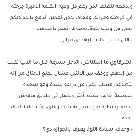
ويدفعه للغلط، لكن رغم كل وعيه، الكلمة الأخيرة جرّحته
في كرامته ومراته. وفجأة، بدون تفكير، اندفع بإيده ولكم
يحيى في وشه بقوة، وصوته انفجر بالغضب:
– اللي انت بتتكلم عليها دي مراتي.
الشرقاوي ما استناش، اتدخل بسرعة قبل ما الدنيا تفلت
من إيدهم، ووقف بين الاتنين عشان يمنع الخناق من إنه
يتصاعد. مسك يحيى من دراعه بشدة وهو بيبعده
بعصبية، خايف يغلط أكتر ويكمل في طريق مالوش
رجعة. وبنظرة ضيقة مليانة شك وقلق، وجّه كلامه لخالد
بحدة:
– وجدك، سيادة اللوا، يعرف بالجوازة دي؟