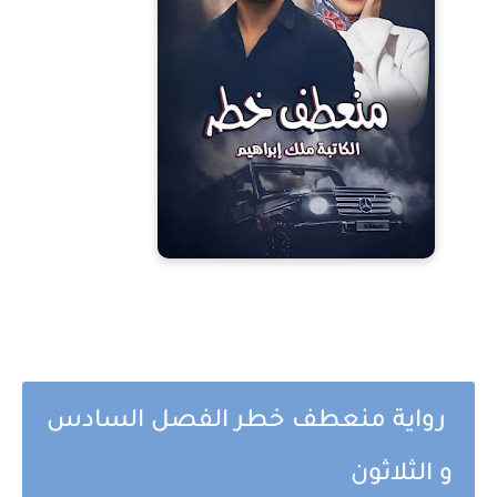
رواية منعطف خطر الفصل السادس
و الثلاثون