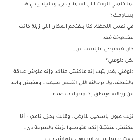
لما كلمتي الزفت اللي اسمه يحيى، وخلتيه ييجي هنا
يساومك؟
في نفس اللحظة، كنا بنقتحم المكان اللي زينة كانت
مخطوفة فيه.
كان هيتقبض عليه متلبس…
لكن دلوقتي؟
دلوقتي يقدر يثبت إنه ماكنش هناك، وإنه ملوش علاقة
بالخطف، ولا برجالته اللي اتقبض عليهم.. ومفيش واحد
من رجالته هينطق بكلمة واحدة ضده!
نزلت عيون ياسمين للأرض ، وقالت بحزن ناعم: – أنا
مكنتش متخيّلة إنكم هتوصلوا لزينة بالسرعة دي..
خفت عليها من جنانه، وهي ملهاش ذنب.