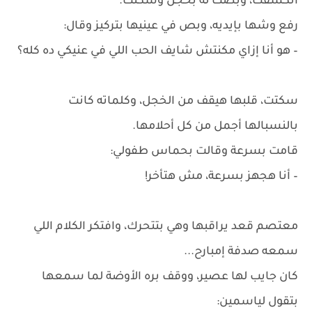
اتكسفت، وبصت له بخجل وسكتت.
رفع وشها بإيديه، وبص في عينيها بتركيز وقال:
– هو أنا إزاي مكنتش شايف الحب اللي في عنيكي ده كله؟
سكتت، قلبها هيقف من الخجل، وكلماته كانت
بالنسبالها أجمل من كل أحلامها.
قامت بسرعة وقالت بحماس طفولي:
– أنا هجهز بسرعة، مش هتأخر!
معتصم قعد يراقبها وهي بتتحرك، وافتكر الكلام اللي
سمعه صدفة إمبارح...
كان جايب لها عصير، ووقف بره الأوضة لما سمعها
بتقول لياسمين: