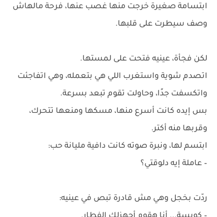
ابتسامة صغيرة خرجت منها غصب عنها، فرحة مالهاش
وصف سيطرت على قلبها.
لكن فجأة، عينيه فتحت على لمستها.
اتصدم شوية واستغرب اللي هي بتعمله، وهي اتفاجئت
واتكسفت جدًا، وحاولت تقوم تبعد بسرعة.
بس إيده كانت أسرع منها، مسكها ومنعها تتحرك،
وقربها منه أكتر.
ابتسم لها، ونبرة صوته كانت دافية مليانة حب:
– عاملة إيه دلوقتي؟
ردّت بخجل وهي مش قادرة تبص في عينيه:
– كويسة... أنا هقوم أجهزلك الفطار.