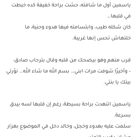
ياسمين أول ما شافته، حسّت براحة خفيفة كده خبطت
في قلبها…
كان شكله طيب، وابتسامته فيها هدوء وحنية، ما
خلتهاش تحس إنها غريبة.
قرب منهم وهو بيضحك من قلبه وقال بترحاب صادق:
– وأخيرًا شوفت مرات ابني… بسم الله ما شاء الله… نوّرتي
بيتك يا بنتي.
ياسمين اتنهدت براحة بسيطة، رغم إن قلبها لسه بيدق
بسرعة.
سلمت عليه بهدوء وخجل، وخالد دخل في الموضوع بهزار