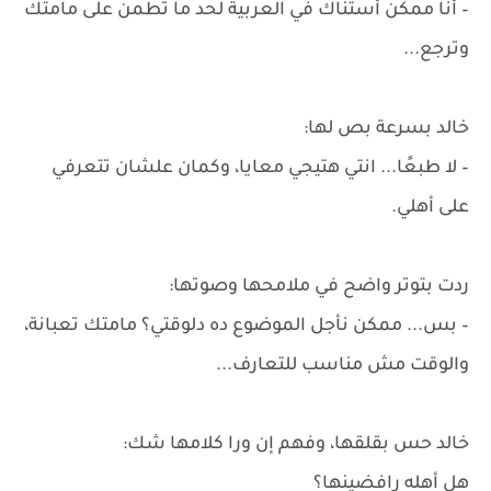
– أنا ممكن أستناك في العربية لحد ما تطمن على مامتك
وترجع...
خالد بسرعة بص لها:
– لا طبعًا... انتي هتيجي معايا، وكمان علشان تتعرفي
على أهلي.
ردت بتوتر واضح في ملامحها وصوتها:
– بس... ممكن نأجل الموضوع ده دلوقتي؟ مامتك تعبانة،
والوقت مش مناسب للتعارف...
خالد حس بقلقها، وفهم إن ورا كلامها شك:
هل أهله رافضينها؟