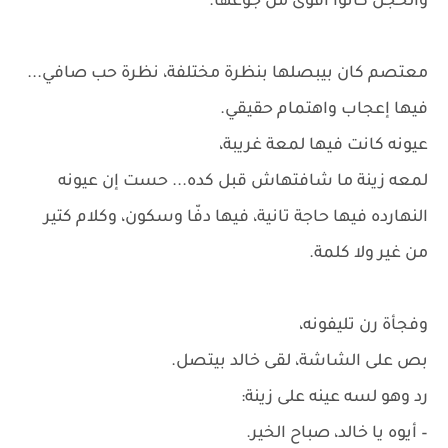
والخجل كانوا أقوى من جوعها.
معتصم كان بيبصلها بنظرة مختلفة، نظرة حب صافي...
فيها إعجاب واهتمام حقيقي.
عيونه كانت فيها لمعة غريبة،
لمعه زينة ما شافتهاش قبل كده... حست إن عيونه
النهارده فيها حاجة تانية، فيها دفّا وسكون، وكلام كتير
من غير ولا كلمة.
وفجأة رن تليفونه،
بص على الشاشة، لقى خالد بيتصل.
رد وهو لسه عينه على زينة:
– أيوه يا خالد، صباح الخير.