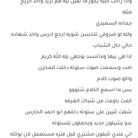
واذا راحت كليه يجوز ما تقبل بيه هم تريد واحد خريج
مثله
جمانه السعيدي
ولله لو ضروفي تتحسن شويه ارجع ادرس واخذ شهاده
حالي حال الشباب
اذا هي بيها وماتنسد بوجهي يله الله كريم
امدد وسمعت صوت ستوته دخلت للمخزن
واكو صوت كلام
بس ما اسمع الكلام شنووو
كمت باوعت من شباك الغرفه
شفت ثنيين على ستوته دخلهم ابو احمد الحارس
بدو يشيلون حديد ويحملون بلستوته
اني عندي تليفون مشتري قبل فتره مستعمل لان بوكته