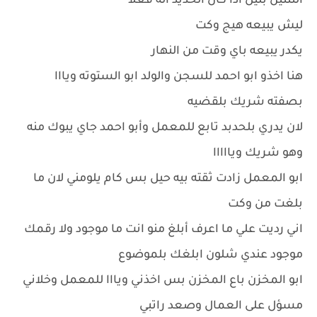
الثنتين بليل اذا كان الحديد اله فعلا
ليش يبيعه هيج وكت
يكدر يبيعه باي وقت من النهار
هنا اخذو ابو احمد للسجن والولد ابو الستوته ويااا
بصفته شريك بلقضيه
لان يدري بلحدبد تابع للمعمل وأبو احمد جاي يبوك منه
وهو شريك ويااااا
ابو المعمل زادت ثقته بيه حيل بس كام يلومني لان ما
بلغت من وكت
اني رديت علي ما اعرف أبلغ منو انت ما موجود ولا رقمك
موجود عندي شلون ابلغك بلموضوع
ابو المخزن باع المخزن بس اخذني ويااا للمعمل وخلاني
مسؤل على العمال وصعد راتبي