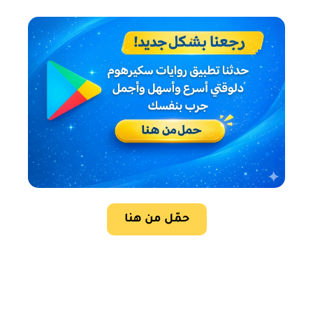
حمّل من هنا