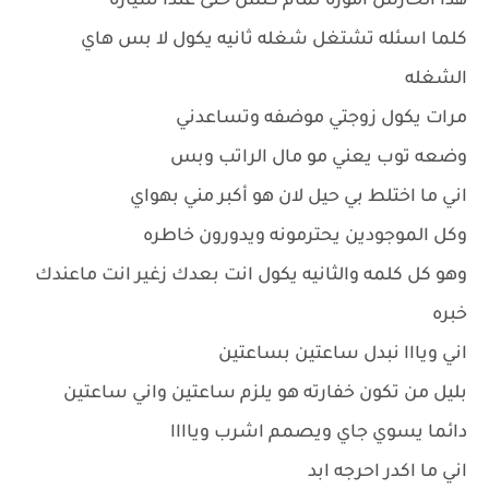
هذا الحارس أموره تمام كلش حتى عندا سياره
كلما اسئله تشتغل شغله ثانيه يكول لا بس هاي
الشغله
مرات يكول زوجتي موضفه وتساعدني
وضعه توب يعني مو مال الراتب وبس
اني ما اختلط بي حيل لان هو أكبر مني بهواي
وكل الموجودين يحترمونه ويدورون خاطره
وهو كل كلمه والثانيه يكول انت بعدك زغير انت ماعندك
خبره
اني ويااا نبدل ساعتين بساعتين
بليل من تكون خفارته هو يلزم ساعتين واني ساعتين
دائما يسوي جاي ويصمم اشرب وياااا
اني ما اكدر احرجه ابد