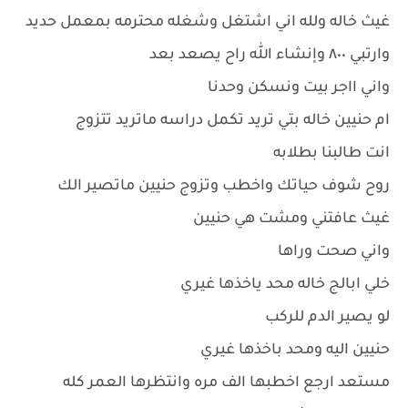
غيث خاله ولله اني اشتغل وشغله محترمه بمعمل حديد
وارتبي ٨٠٠ وإنشاء الله راح يصعد بعد
واني ااجر بيت ونسكن وحدنا
ام حنيين خاله بتي تريد تكمل دراسه ماتريد تتزوج
انت طالبنا بطلابه
روح شوف حياتك واخطب وتزوج حنيين ماتصير الك
غيث عافتني ومشت هي حنيين
واني صحت وراها
خلي ابالج خاله محد ياخذها غيري
لو يصير الدم للركب
حنيين اليه ومحد باخذها غيري
مستعد ارجع اخطبها الف مره وانتظرها العمر كله