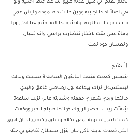
بحلم بعلم اني منين عدنه هـًُّـيًُْـچ بت عم جنها اجنبيه ولو
هي اصلاً امها اجنبيه ووين جانت مضمومه وليش عمي
مافديوم جاب طاريها ولاشوفها النه وشمعنا اجتي ورا
وفاة عمي بقت لافكار تتضارب براسي وانه تعبان
ونعسان كوه نمت
ٱڵـڝُـًبح
شمس كعدت فتحت البالكون الساعه 8 سبحت وبدلت
لبستسءل تراك بيجامه لون رصاصي غامق والبدي
مالتها وردي شعري جففته وشديته عالي نزلت ساعه9
شِفـٍـْت زينب تحضر الريوك كولتها صباح الخير ووكفت
كملت لميز مسويه بيض تكلاه وسلق وكيمر واجبان اجوي
الكل كعدت بدينه ناكل جان ينزل سلطان تفاجئو بي حته