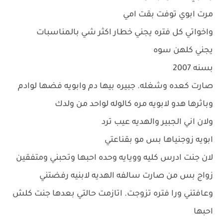
مرت ابوي توفت بقت امي
واخواتي كل فتره يجني خطار اكثر شي بالمناسبات
يجني كلهن سوه
بسنه 2007
صارت كعده وشغله. جبيره بيها دم وابويه فضها لوادم
وباثرها هدو لابويه مره كالوله لواحد من ولدك
ولان اني الجبير والهديه عيب ترد
ابويه زوجنياها بس مو بقناعتي
لان جنت ادرس كليه وويايه وحده احبها وتحبني ومتفقين
زواج بس من صارت سالفه الهديه لابنيه رفضتني
وعافتني ورا فتره تزوجت. اتازمت حالتي بعدها جنت كلش
احبها