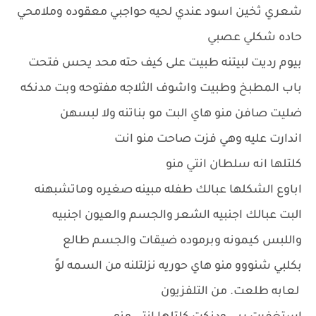
شعري ثخين اسود عندي لحيه حواجبي معقوده وملامحي
حاده شكلي عصبي
بيوم رديت لبيتنه طبيت على كيف حته محد يحس فتحت
باب المطبخ وطبيت واشوف الثلاجه مفتوحه وبت مدنكه
ضليت صافن منو هاي البت مو بناتنه ولا لبسهن
اندارت عليه وهي فزت صاحت منو انت
كلتلها انه سلطان انتي منو
اباوع الشكلها عبالك طفله مبينه صغيره وماتشبهنه
البت عبالك اجنبيه الشعر والجسم والعيون اجنبيه
واللبس كيمونه وبرموده ضيقات والجسم طالع
بكلبي شنووو منو هاي حوريه نزلتلنه من السمه لوً
لعابه طلعت. من التلفزيون