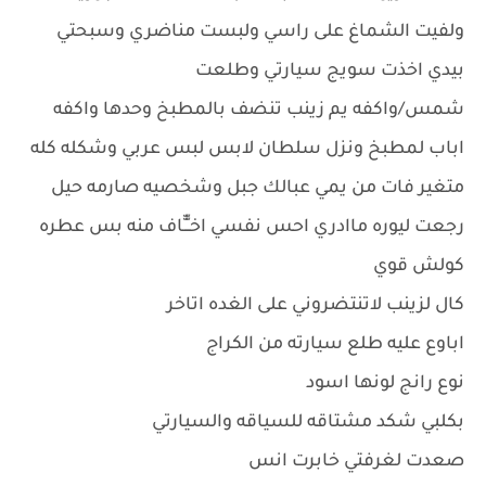
ولفيت الشماغ على راسي ولبست مناضري وسبحتي
بيدي اخذت سويج سيارتي وطلعت
شمس/واكفه يم زينب تنضف بالمطبخ وحدها واكفه
اباب لمطبخ ونزل سلطان لابس لبس عربي وشكله كله
متغير فات من يمي عبالك جبل وشخصيه صارمه حيل
رجعت ليوره ماادري احس نفسي اخــّّـّّاف منه بس عطره
كولش قوي
كال لزينب لاتنتضروني على الغده اتاخر
اباوع عليه طلع سيارته من الكراج
نوع رانج لونها اسود
بكلبي شكد مشتاقه للسياقه والسيارتي
صعدت لغرفتي خابرت انس