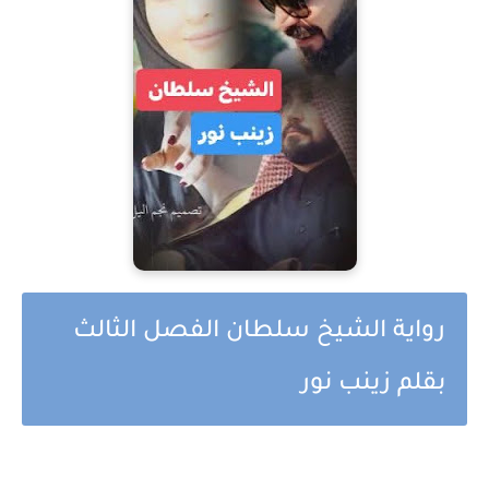
رواية الشيخ سلطان الفصل الثالث
بقلم زينب نور