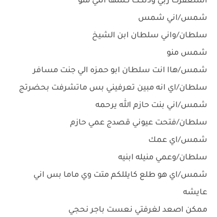
استغفرت ربي ودنكت كلتلها انتي منو
شمس/اني شمس
سلطان/واني سلطان ابن الشيخ
شمس منو
شمس/هاا انت سلطان ابو حمزه الي جنت مسافر
سلطان/اي انه مبين تعرفيني بس ماتشرفت بحضرتج
شمس/اني بنت حازم الله يرحمه
سلطان/فتحت عيوني قصدج عمي حازم
شمس/اي عمك
سلطان/وعمي منيله ابنيه
شمس/اي هو طلع كايللكم متت وي ماما بس اني
عايشه
ممكن اصعد لغرفتي نعست باجر نحجي