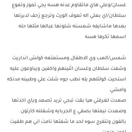
غسان/وعلي هاي ماتقاوم عدنه هسه يجي تموز وتموع
سلطان/اي بعلي اله تعوف الورث وترجع زحف لديرتها
بعدها ماشايفه شمسنه شلونها عبالها مثلها حته
اسمها تكرها هسه
شمس/العب وي الاطفال ومستمتعه كولش انداريت
وشفت سلطان وغسان اثنينهم واكفين ويباوعون عليه
استحيت كولتلهم يله نطب جوه شلت علي وطبينه مدنكه
وامشي
صعدت لغرفتي هيا بقت تبجي تريد تصعد وياي اخذتها
وصعدت نيمتها بصفي ع الجربايه وشغلنه كارتون
بالفون ونتفرج سوه لحد ما شفتها نامت اني هم طفيت