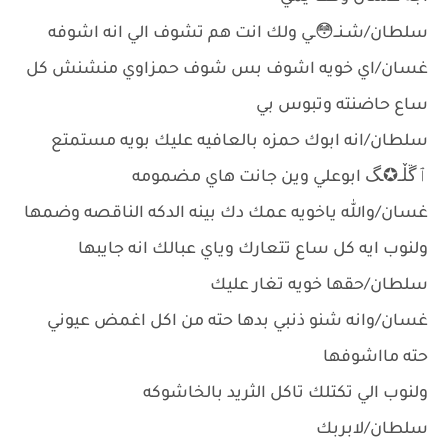
سلطان/شـنــ😳ـي ولك انت هم تشوف الي انه اشوفه
غسان/اي خويه اشوف بس شوف حمزاوي منشنش كل
ساع حاضنته وتبوس بي
سلطان/انه ابوك حمزه بالعافيه عليك بويه مستمتع
ٱڱڵــ✪ـگ ابوعلي وين جانت هاي مضمومه
غسان/والله ياخويه عمك دك بينه الدكه الناقصه وضمها
ولنوب ايه كل ساع تتعارك وياي عبالك انه جايبها
سلطان/حقها خويه تغار عليك
غسان/وانه شنو ذنبي بدها حته من اكل اغمض عيوني
حته مااشوفها
ولنوب الي تكتلك تاكل الثريد بالخاشوكه
سلطان/لابربك