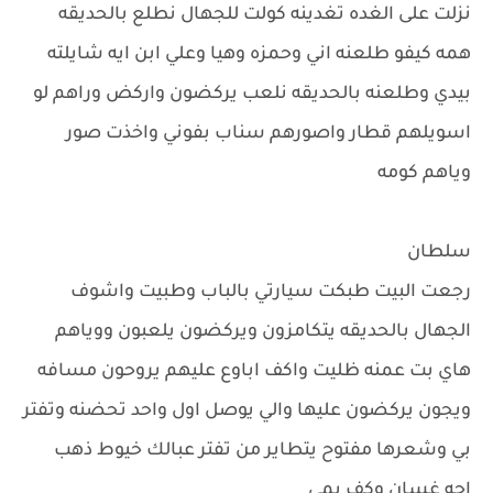
نزلت على الغده تغدينه كولت للجهال نطلع بالحديقه
همه كيفو طلعنه اني وحمزه وهيا وعلي ابن ايه شايلته
بيدي وطلعنه بالحديقه نلعب يركضون واركض وراهم لو
اسويلهم قطار واصورهم سناب بفوني واخذت صور
وياهم كومه
سلطان
رجعت البيت طبكت سيارتي بالباب وطبيت واشوف
الجهال بالحديقه يتكامزون ويركضون يلعبون ووياهم
هاي بت عمنه ظليت واكف اباوع عليهم يروحون مسافه
ويجون يركضون عليها والي يوصل اول واحد تحضنه وتفتر
بي وشعرها مفتوح يتطاير من تفتر عبالك خيوط ذهب
اجه غسان وكف يمي