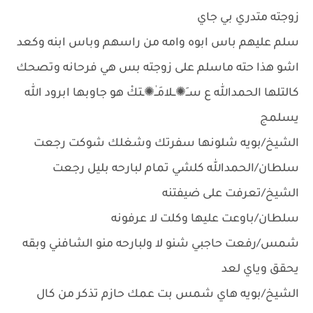
زوجته متدري بي جاي
سلم عليهم باس ابوه وامه من راسهم وباس ابنه وكعد
اشو هذا حته ماسلم على زوجته بس هي فرحانه وتصحك
كالتلها الحمدالله ع ســَ✺ــلامَـٰـ✺ـتكْ هو جاوبها ابرود الله
يسلمج
الشيخ/بويه شلونها سفرتك وشغلك شوكت رجعت
سلطان/الحمدالله كلشي تمام لبارحه بليل رجعت
الشيخ/تعرفت على ضيفتنه
سلطان/باوعت عليها وكلت لا عرفونه
شمس/رفعت حاجبي شنو لا ولبارحه منو الشافني وبقه
يحقق وياي لعد
الشيخ/بويه هاي شمس بت عمك حازم تذكر من كال