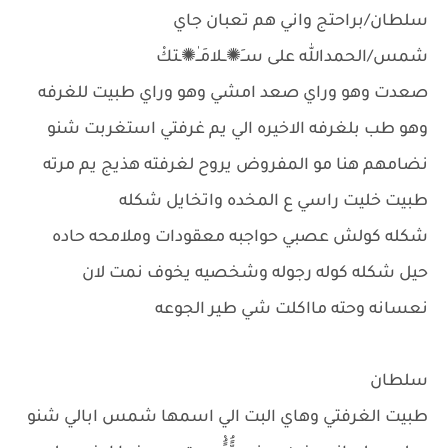
سلطان/براحتج واني هم تعبان جاي
شمس/الحمدالله على ســَ✺ــلامَـٰـ✺ـتكْ
صعدت وهو وراي صعد امشي وهو وراي طبيت للغرفه
وهو طب بلغرفه الاخيره الي يم غرفتي استغربت شنو
نضامهم هنا مو المفروض يروح لغرفته هذيج يم مرته
طبيت خليت راسي ع المخده واتخايل شكله
شكله كولش عصبي حواجبه معقودات وملامحه حاده
حيل شكله كوله رجوله وشخصيه يخوف نمت لان
نعسانه وحته مااكلت شي طير الجوعه
سلطان
طبيت الغرفتي وهاي البت الي اسمها شمس ابالي شنو