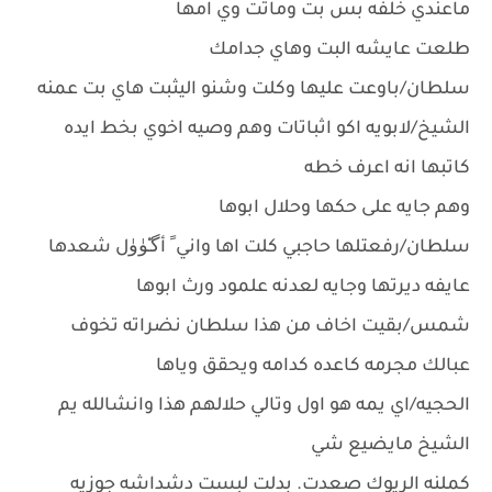
ماعندي خلفه بس بت وماتت وي امها
طلعت عايشه البت وهاي جدامك
سلطان/باوعت عليها وكلت وشنو اليثبت هاي بت عمنه
الشيخ/لابويه اكو اثباتات وهم وصيه اخوي بخط ايده
كاتبها انه اعرف خطه
وهم جايه على حكها وحلال ابوها
سلطان/رفعتلها حاجبي كلت اها واني ً أگـِْۈۈل شعدها
عايفه ديرتها وجايه لعدنه علمود ورث ابوها
شمس/بقيت اخاف من هذا سلطان نضراته تخوف
عبالك مجرمه كاعده كدامه ويحقق وياها
الحجيه/اي يمه هو اول وتالي حلالهم هذا وانشالله يم
الشيخ مايضيع شي
كملنه الريوك صعدت. بدلت لبست دشداشه جوزيه