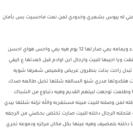
 ضمني له يبوس بشعري وخدودي لمن نمت ماحسيت بس بأمان
شهم :نامت هيه واني هم نمت وهيج مر سبوع هادء ويمامه يمي صار لها 12 يوم هيه يمي واحس هواي احسن
فقت ويا اجيبها للبيت وارجال ابن اوادم قبل كعدتها ع كيفي
ا تبدل راحت بدلت بنطرون عريض وقميص شعرها شويه
 هلكدوتها مدري شنو السالفه شلتها تخبل طالعه صدك
ها وطلعت توجهت لبيتهم القديم وهيه دتباوع من الشباك
له لمن وصلنه للبيت مبينه مستغربه والله نزلنه شلتها بيدي
فتحلنه الرجال دخلنه للبيت صارت تختض بحضني من الرجفه
ا دخلنه بلمضيف وهيه عينها بكل مكان مركزه ودموعه تجري