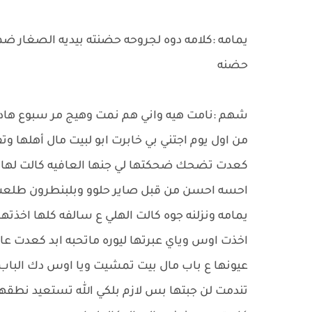
يمامه :كلامه دوه لجروحه حضنته بيديه الصغار
حضنه
من اول يوم اجتني بي خابرت ابو لبيت مال أهلها وت
كعدت تضحك ضحكتها لي جنها العافيه كالت له
احسه احسن من قبل صاير حلوو وبلبنطرون طلعت
يمامه ونزلنه جوه كالت الهلي ع سالفه كلها اخذت
اخذت اوس وياي عبرتها ليوره ماتحبه ابد كعدت عاق
عيونها ع باب مال بيت تمشيت ويا اوس دك الباب 
تندمت لن جبتها بس لازم بلكي الله تستعيد نطقه