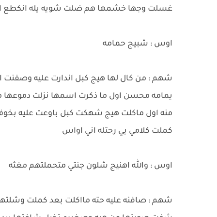
غسلت وجها خشمها هم ضلت شويه يله انكطع الد
اوس : شبيج حمامه
شهم : من كال لها هيج كبل اندارت عليه وصفنت ا
يمامه محسن اول ما ذكرت اسمها نزلت دموعها 
منه اول ماكلت هيج شهكت كبل باوعت عليه بخوف
كملت كلامي يي رحتله اني اواس
اوس : والله اهنيج شلون جنتي متحملتهم مغثه
شهم : صافنه عليه حته مااكلت بعد كملت وشلته