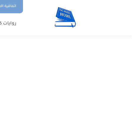
اتفاقية ال
روايات ك