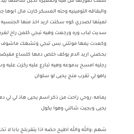
شفت صورتها من هيه وصغيره تخبل شافتها بيديه
والبقاقه التومينيه وحته المسكر كارت مال ابوه
لميتها لصدري كوه سكتت اريد اخذ منها الجنسيه
سديت لباب وره ورجعت وهيه تبجي كلمن راح لغرف
وكعدت يمها موتتني بس تبجي وتشهك ماشوف له
بحضني اريد الدم يوكف خلص دمها كلساع مفيضه ا
رجليه امسح بدموعه وهيه تبارع عليه ركزت عليه و
ياهو لي تقرب منج يحيى لو سلوان
يمامه :روحي راحت من ذكر اسم يحيى هاذ لي لي 
يحيى وبجيت شالني وهوا يكول
شهم :والله والله اطيح حضه اذا يتقربلج بابا لا ت