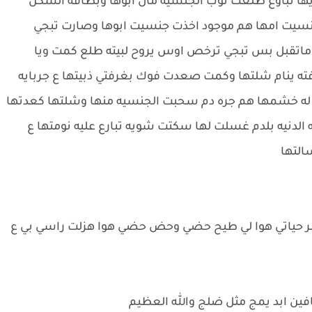
ا تباوع طلعت نوب الجنسيه مال ابوها وبطاقه السكن
ا جنسيت امها هم موجود اخذت جنسيت ابوها وصارت تبجي
 ماتقبل بس تبجي ترخص اوس يروح لبيته طلع كمت ويا
ته ينام شلتها وكمت صعدت فوك بغرفتي ذبيتها ع جربايه
 خشمها هم جره دم سحبت الجنسيه منها وشلتها كعدتها
لدنيه بلدم غسلت لها سكتت شويه تبارع عليه نومتها ع
سالتها
دمر حياتي هوا لي طيح حضي وحض حضي هوا هزلت راسي بي ع
خافين ابد يمج مثل ضلج والله العظيم