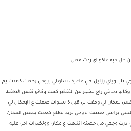
 هل جيه ماكو اي ردت فعل
ي بابا وياي رزايل امي ماعرف سنو لي بروحي رجعت كعدت يم
و دماغي راح ينفجر من التفكير كمت وكانو نفس الطفله
لي طلعت وره ابوها من اندك هذاك لباب وكفت بنفس لمكان لي وكفت بي قبل 3 سنوات صفنت ع الإمكان لي
كلشي براسي حسيت بروحي تريد تطلع كعدت بنفس المكان
درت وجهي من حضنه انتبهت ع مكان وونضرات امي عليه