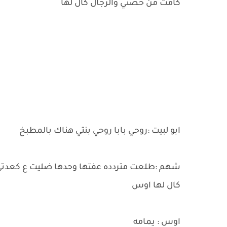
كامت من حضني والرجال كال لها
ابو لبيت :روحي بابا روحي بنتي هناك بالمطبخ
شهم :طلعت متردده عفتها وحدها ضليت ع كعدتي
كال لها اوس
اوس : يمامه