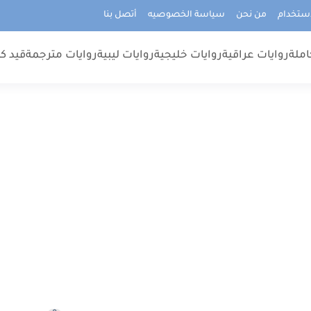
استخدام
من نحن
سياسة الخصوصيه
أتصل بنا
املة
روايات عراقية
روايات خليجية
روايات ليبية
روايات مترجمة
قيد كت