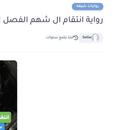
روايات شيقه
رواية انتقام ال شهم الفصل الثالث 3 بق
GeGe
منذ بضع سنوات