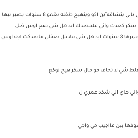
شهم :مصيبه وكعت ع راسي من السكر َوالله مالي بالي يتشاقه َين اكو وينهيح طفله بعَمو 8 سنوات يصير بيها
ها سكر كعدت واني ملمصدك ابد هل شي صح اوس ضل
يحجي َياويستفسر عن وضعها سكرها 500 وهيه عمرها 8 سنوات ابد هل شي مادخل بعقلي ماصدكت اجه اوس
 غلط شي لا تخاف مو مال سكر هيج توكع
وفها بين مااجيب مي واجي