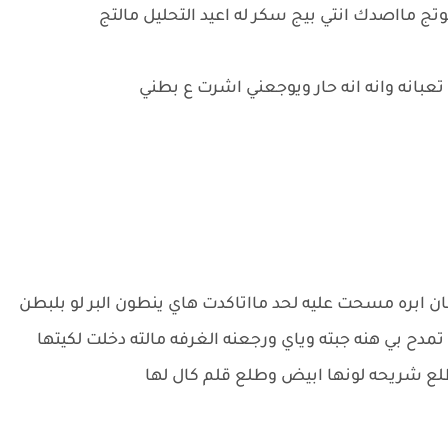
تج مااصدك انتي بيج سكر له اعيد التحليل مالتج
عبانه وانه انه حار ويوجعني اشرت ع بطني
ابره مسحت عليه لحد مااتاكدت هاي ينطون البر لو بلبطن
مدح بي هنه جبته وياي ورجعنه الغرفه مالته دخلت لكيتها
طلع شريحه لونها ابيض وطلع قلم كال لها