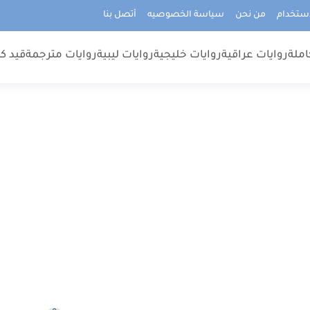
استخدام
من نحن
سياسة الخصوصيه
أتصل بنا
املة
روايات عراقية
روايات خليجية
روايات ليبية
روايات مترجمة
قيد كت