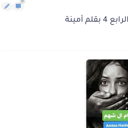
0
م أمينة