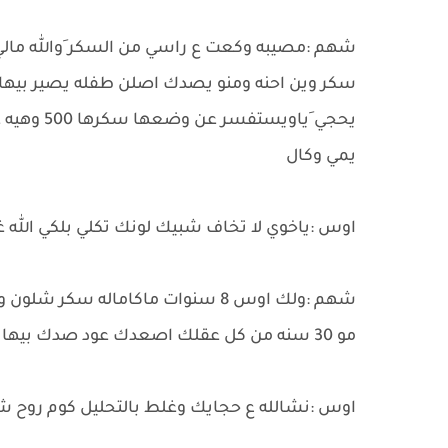
سكر وين احنه ومنو يصدك اصلن طفله يصير بي
يمي وكال
اوس :ياخوي لا تخاف شبيك لونك تكلي بلكي الله
شهم :ولك اوس 8 سنوات ماكاماله سكر شلون واني هاي اني شكد عمري ل
مو 30 سنه من كل عقلك اصعدك عود صدك بيها
اوس :نشالله ع حجايك وغلط بالتحليل كوم روح ش