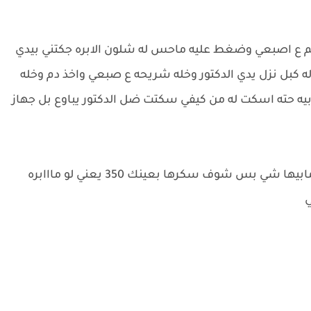
فلم ع اصبعي وضغط عليه ماحس له شلون الابره جكتني بيدي
كبل نزل يدي الدكتور وخله شريحه ع صبعي واخذ دم وخله
 حته اسكت له من كيفي سكتت ضل الدكتور يباوع بل جهاز
الدكتور :شيخ شهم صحيح عدها سكر هسه رغم مابيها شي بس شوف سكرها بعينك 350 يعني لو مااابره