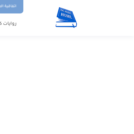
اتفاقية ال
روايات ك