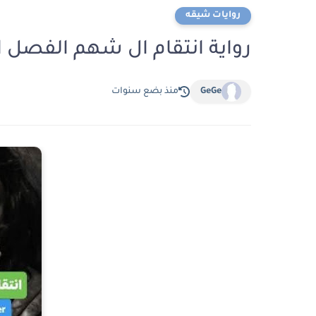
روايات شيقه
رواية انتقام ال شهم الفصل الرابع 4 بقل
GeGe
منذ بضع سنوات