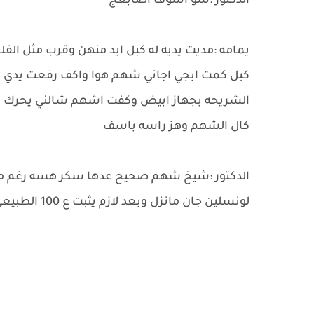
الدكتور :شو اسوف اصابعج
يمامه :مديت يديه له كبل ايد منهن وقرب مثل ال
كبل كمت ابجي اجاني شهم هوا واكف رفعت يدي له 
الشريحه بجهاز ابيض وكفت اشهم شالني يحرك بيه
كال الشهم وهز راسه باسف
لونسلين جان مانزل وبعد لازم يثبت ع 100 الطبيعي