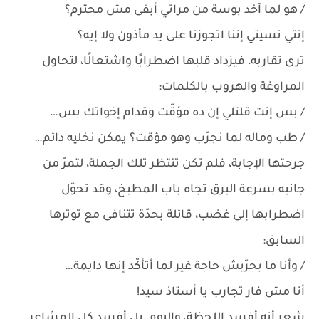
/ هو لما آخد بوسة من مراتي أبقى مش محترم؟
إنتي نسيتي إننا اتجوزنا على يد مأذون ولا إيه؟
ترى تقاربه، فيزداد قلبها اضطرابًا واشتعالًا، لتحاول
المراوغة والهروب بالكلمات:
/ بس إنت قلتلي إن ده مؤقّت وقدام إخواتك بس…
/ طب وماله لما نجرّب وهو مؤقت؟ يمكن نخليه دائم…
جرحتها الإجابة، فلم تكن تنتظر تلك الجملة، لتمرّ من
جانبه بسرعة البرق تجاه باب المطبخ، وقد تحوّل
اضطرابها إلى غضب، قائلة بحدّة تتنافى مع توترها
السابق:
/ وأنا ما بجرّبش حاجة غير لما أتأكّد إنها دايمة…
أنا مش فار تجارب يا أستاذ سيد!
شعر أنه أفسد اللحظة، واليوم، بل أفسد كل المشاعر