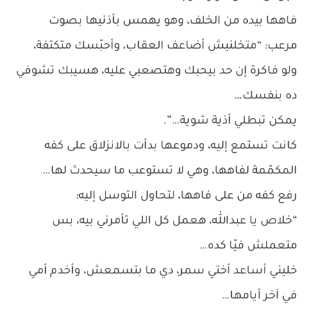
فاهها بيده من الخلف، وهو يهمس بأذنيها بصوت
مرعب: “متخلنيش أضاعف العقاب، وأحبّسك متكتفة،
ولو فاكرة إن حد بيحبك وهتصعبي عليه، هسيبك تشوفي
ده بنفسك…
يمكن تبطلي أذية شوية…”.
كانت تستمع إليه، ودموعها بدأت بالانزلاق على كفه
المكمّمة لفاهها، وهي لا تستوعب ما سيحدث لها…
رفع كفه من على فاهها، لتحاول التوسل إليه:
“خلاص يا عبدالله، هعمل كل اللي تأمرني بيه، بس
متعملش فيّا كده…
خليني أساعد أختي سمر، دي ما بتسمعش، وأخدم أمي
في آخر أيامها…