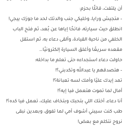
أن يلتفت، قائلًا بحزم:
– متجيش ورايا، وخليكي جنب والدتك لحد ما جوزك ييجي!
انطلق حيث سيارته، فاتحًا إياها عن بُعد، ثم فتح الباب
الخلفي من ناحية القيادة، وألقى دعاء به، ثم استقل
مقعده سريعًا وأغلق السيارة إلكترونيًا…
حاولت دعاء استجداءه حتى تعلم ما بداخله:
– هتصدقهم يا عبدالله وتكدبني؟!
تمد إيدك عليّا وأمك لسه تعبانة؟!
أمال لما تموت هتعمل فيا إيه؟!
أنا دعاء، أختك اللي بتحبك وبتخاف عليك، تعمل فيا كده؟!
طب كنت سيبني أشوف أمي لما تفوق، وبعدين نبقى
نروح نتكلم مع بعض!