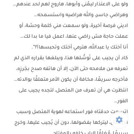
ولو على الاعتذار ليمُنى وأبوها، هاروح لهم لحد عندهم…
وهراضي جاسر، والله هراضيه واستسمحه…
اديني فرصة أخيرة، ولو سمعت مني كلمة وحشة، أو
عملت حاجة مش راضي عنها، اعمل فيا ما بدا لك…
أنا أختك يا عبدالله، هترمي أختك وتحبسها؟!”.
كاد أن يجيب على تَوسُّلها هذا، ويبلغها بقراره الذي لم
تعرفه من ملامحه حتى الآن، إلا أن هاتفه صدح بجَرزِه،
فأخرجه سريعًا، مخافة أن يكون الأمر متعلقًا بوالدته…
انتظرت هي أن تعرف من المتصل، لتجده يجيب على
الفور…
اتسعت حدقتاه فور استماعه لهوية المتصل وسبب
الاتصال، ليتركها بفضولها، دون أن يُجيب عليها، وخرج
سريعًا، مُغلقًا الباب خلفه بالمفتاح…