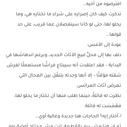
اقترضوه من أخيه…
تذكرت كيف كان إصراره على شراء ما تختاره هي، وما
يحلو لها، حتى لو كانا سينفصلان عما قريب، على حد
قولها…
عودة إلى الأمس:
دلف بها إلى محلٍّ لبيع الأثاث الجديد، وبرغم اندهاشها في
البداية – فقد اعتقدت أنه سيبتاع فراشًا مستعملًا لفرش
شقته مؤقتًا – إلا أنها وجدته يتنقّل بين المحال التي
تعرض أثاث العرائس.
نظرت له قائلةً، حينما طلب منها أن تختار ما يحلو لها،
فهَمَسَت له قائلة:
/ أختار إيه؟ الحاجات هنا جديدة وغالية أوي…
ثم إن هنا مش بيع بالقطعة، إنت مش محتاج أوضة نوم