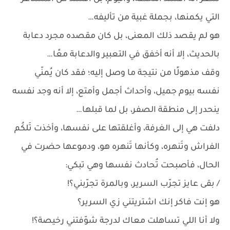
التي يكمنها، بجملة غبية من تأليفه…
هو لم يقصد ذلك المعنى، بل كان مقصده مجرد دعابة
بالحديث، إلا أنه أخفق في التعبير والدعابة معًا…
وقف مذهولًا من نتيجة ما وصل إليه؛ فقد كان يُمنّي
نفسه بيوم جميل، وأحداث أجمل وأمتع، إلا أنه وجد نفسه
ينحدر إلى منطقة الصفر، بل لما قبلها…
دلفت هي إلى الغرفة، وأغلقتها على نفسها، وأخذت تَلكُم
الفراش وتَنهره، وكأنها تَنهره هو، ودموعها حضرت في
الحال، فأصبحت تُحادث نفسها وهي تبكي:
/ بقى عايز تجرّب السرير، وبالمرة تجرّبني؟!
هو إنت فاكر إنك اشتريتني زي السرير؟
ولا أنا اللي تساهلت معاك لدرجة شوّفتني رخيصة؟!