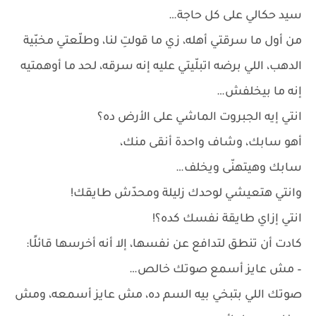
سيد حكالي على كل حاجة…
من أول ما سرقتي أهله، زي ما قولتِ لنا، وطلّعتي مخبّية
الدهب، اللي برضه اتبلّيتي عليه إنه سرقه، لحد ما أوهمتيه
إنه ما بيخلفش…
انتي إيه الجبروت الماشي على الأرض ده؟
أهو سابك، وشاف واحدة أنقى منك،
سابك وهيتهنّى ويخلف…
وانتي هتعيشي لوحدك زليلة ومحدّش طايقك!
انتي إزاي طايقة نفسك كده؟!
كادت أن تنطق لتدافع عن نفسها، إلا أنه أخرسها قائلًا:
– مش عايز أسمع صوتك خالص…
صوتك اللي بتبخي بيه السم ده، مش عايز أسمعه، ومش