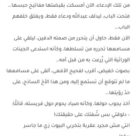
من تلك الإدعاء، الآن أمسكت بقبضتها مفاتيح حبسها…
فتحت الباب، ليدلف عبدالله ودعاء فقط، ويغلق خلفهم
الباب…
الآن فقط، حاول أن يتحرر من صمته الدفين، ليلقي على
مسامعها تحرره من تسلطها، وكأنه استدعى الجينات
الوراثية التي زُرعت به من قبل أمه…
بصوت خفيض، أقرب لفحيح الأفعى، ألقى على مسامعها
ما لم تتوقع أن تستمع إليه، ومن هذا الأخ الساذج، على
حدّ رؤيتها…
أخذ يجوب حولها، وكأنه صياد يحوم حول فريسته، قائلًا:
– دلوقتي بس شُفتك على حقيقتك!
انتي مش مجرد عقربة بتخربي البيوت زي ما جاسر