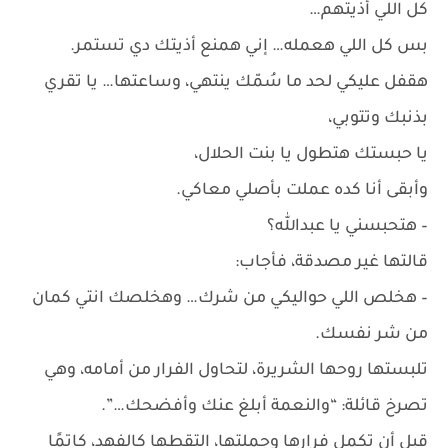
كل اللي أذيتهم…
بس كل اللي هعمله… إني همنع أذيتك دي تستمر.
هقفل عليكي لحد ما سُمّك ينتهي، وساعتها… يا تقري
بذنبك وتتوبي،
يا حبستك هتطول يا بنت الحلال،
وأبقى أنا كده عملت بأصلي معاكي.
– هتحبسني يا عبدالله؟
قالتها غير مصدقة، فأجاب:
– هخلص اللي حواليكي من شرك… وهخلصك انتي كمان
من شر نفسك.
تلبستها روحها الشريرة، لتحاول الفرار من أمامه، وهي
تصرخ قائلة: “والنعمة أبلغ عنك وأفضحك…”.
قبل أن تكمل فرارها وجملتها، التقطها كالفهد، كاتمًا