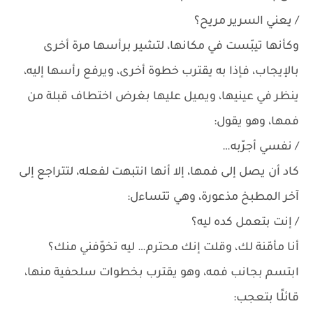
/ يعني السرير مريح؟
وكأنها تيبّست في مكانها، لتشير برأسها مرة أخرى
بالإيجاب، فإذا به يقترب خطوة أخرى، ويرفع رأسها إليه،
ينظر في عينيها، ويميل عليها بغرض اختطاف قبلة من
فمها، وهو يقول:
/ نفسي أجرّبه…
كاد أن يصل إلى فمها، إلا أنها انتبهت لفعله، لتتراجع إلى
آخر المطبخ مذعورة، وهي تتساءل:
/ إنت بتعمل كده ليه؟
أنا مأمّنة لك، وقلت إنك محترم… ليه تخوّفني منك؟
ابتسم بجانب فمه، وهو يقترب بخطوات سلحفية منها،
قائلًا بتعجب: