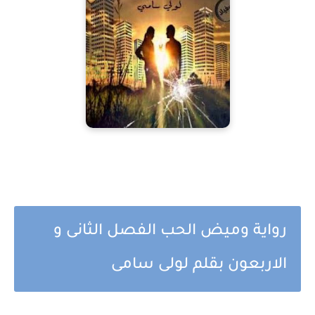
رواية وميض الحب الفصل الثانى و
الاربعون بقلم لولى سامى