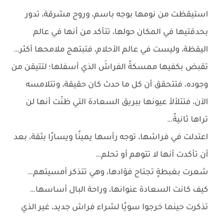
استيقظت من نومها بوجه باسم، وروح مشرقة، تدور
بحدقتيها في المكان حولها، تتأكد من أنها في عالم
اليقظة، وليست في عالم الأحلام، فتبتهج ملامحها أكثر…
تقبض بكفيها ممسكةً الفراشَ الذي أسفلها؛ لتتيقن من
وجوده، فتتحقق أن كل ما حدث كان حقيقة، وتتلامسه
الآن، فتتلألأ عيونها ببريق السعادة التي ظنّت أنها لن
تراها ثانيةً…
اعتدلت في فراشها، توجه رأسها يمينًا ويسارًا بثقة، بعد
أن تأكدت أنها لا تتوهم أو تحلم…
شعرت بغبطةٍ تجتاح فؤادها، وهي تتذكر أمسيتهم…
كيف كانت السعادة عنوانها، وراحة البال أساسها…
تذكرت حينما خرجوا سويًا لشراء فراش جديد، غير الذي