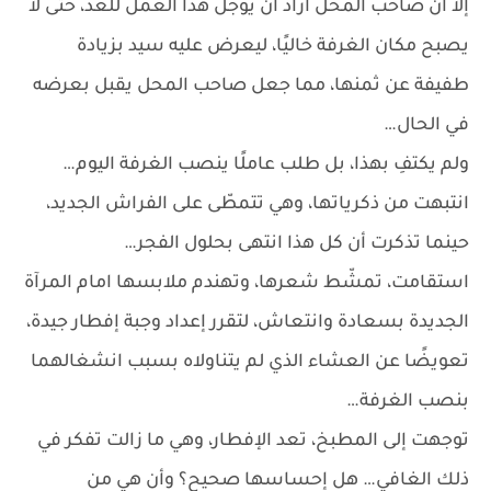
إلا أن صاحب المحل أراد أن يؤجّل هذا العمل للغد، حتى لا
يصبح مكان الغرفة خاليًا، ليعرض عليه سيد بزيادة
طفيفة عن ثمنها، مما جعل صاحب المحل يقبل بعرضه
في الحال…
ولم يكتفِ بهذا، بل طلب عاملًا ينصب الغرفة اليوم…
انتبهت من ذكرياتها، وهي تتمطّى على الفراش الجديد،
حينما تذكرت أن كل هذا انتهى بحلول الفجر…
استقامت، تمشّط شعرها، وتهندم ملابسها امام المرآة
الجديدة بسعادة وانتعاش، لتقرر إعداد وجبة إفطار جيدة،
تعويضًا عن العشاء الذي لم يتناولاه بسبب انشغالهما
بنصب الغرفة…
توجهت إلى المطبخ، تعد الإفطار، وهي ما زالت تفكر في
ذلك الغافي… هل إحساسها صحيح؟ وأن هي من