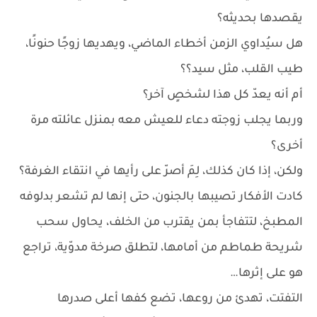
يقصدها بحديثه؟
هل سيُداوي الزمن أخطاء الماضي، ويهديها زوجًا حنونًا،
طيب القلب، مثل سيد؟؟
أم أنه يعدّ كل هذا لشخصٍ آخر؟
وربما يجلب زوجته دعاء للعيش معه بمنزل عائلته مرة
أخرى؟
ولكن، إذا كان كذلك، لِمَ أصرّ على رأيها في انتقاء الغرفة؟
كادت الأفكار تصيبها بالجنون، حتى إنها لم تشعر بدلوفه
المطبخ، لتتفاجأ بمن يقترب من الخلف، يحاول سحب
شريحة طماطم من أمامها، لتطلق صرخة مدوّية، تراجع
هو على إثرها…
التفتت، تهدئ من روعها، تضع كفها أعلى صدرها