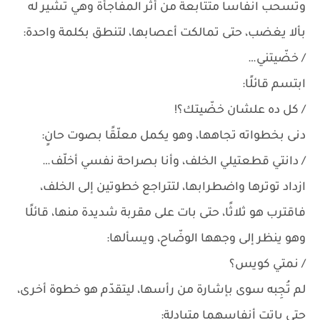
وتسحب انفاسا متتابعة من أثر المفاجأة وهي تشير له
بألا يغضب، حتى تمالكت أعصابها، لتنطق بكلمة واحدة:
/ خضّيتني…
ابتسم قائلًا:
/ كل ده علشان خضّيتك؟!
دنى بخطواته تجاهها، وهو يكمل معلّقًا بصوت حانٍ:
/ دانتي قطعتيلي الخلف، وأنا بصراحة نفسي أخلّف…
ازداد توترها واضطرابها، لتتراجع خطوتين إلى الخلف،
فاقترب هو ثلاثًا، حتى بات على مقربة شديدة منها، قائلًا
وهو ينظر إلى وجهها الوضّاح، ويسألها:
/ نمتي كويس؟
لم تُجِبه سوى بإشارة من رأسها، ليتقدّم هو خطوة أخرى،
حتى باتت أنفاسهما متبادلة: