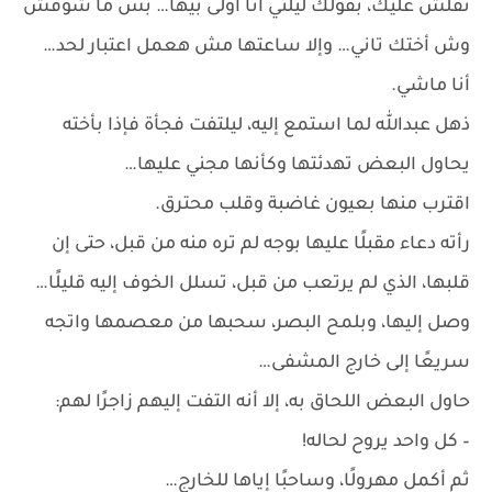
تقلش عليك، بقولك ليلتي أنا أولى بيها… بس ما شوفش
وش أختك تاني… وإلا ساعتها مش هعمل اعتبار لحد…
أنا ماشي.
ذهل عبدالله لما استمع إليه، ليلتفت فجأة فإذا بأخته
يحاول البعض تهدئتها وكأنها مجني عليها…
اقترب منها بعيون غاضبة وقلب محترق.
رأته دعاء مقبلًا عليها بوجه لم تره منه من قبل، حتى إن
قلبها، الذي لم يرتعب من قبل، تسلل الخوف إليه قليلًا…
وصل إليها، وبلمح البصر، سحبها من معصمها واتجه
سريعًا إلى خارج المشفى…
حاول البعض اللحاق به، إلا أنه التفت إليهم زاجرًا لهم:
– كل واحد يروح لحاله!
ثم أكمل مهرولًا، وساحبًا إياها للخارج…