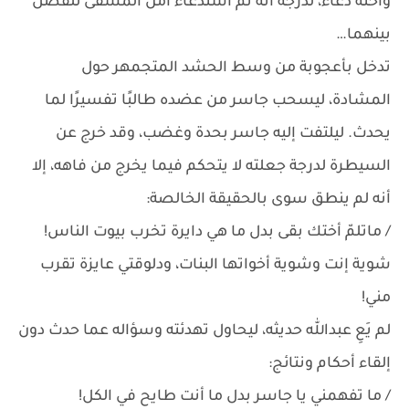
وأخته دعاء، لدرجة أنه تم استدعاء أمن المشفى للفصل
بينهما…
تدخل بأعجوبة من وسط الحشد المتجمهر حول
المشادة، ليسحب جاسر من عضده طالبًا تفسيرًا لما
يحدث. ليلتفت إليه جاسر بحدة وغضب، وقد خرج عن
السيطرة لدرجة جعلته لا يتحكم فيما يخرج من فاهه، إلا
أنه لم ينطق سوى بالحقيقة الخالصة:
/ ماتلمّ أختك بقى بدل ما هي دايرة تخرب بيوت الناس!
شوية إنت وشوية أخواتها البنات، ودلوقتي عايزة تقرب
مني!
لم يَعِ عبدالله حديثه، ليحاول تهدئته وسؤاله عما حدث دون
إلقاء أحكام ونتائج:
/ ما تفهمني يا جاسر بدل ما أنت طايح في الكل!