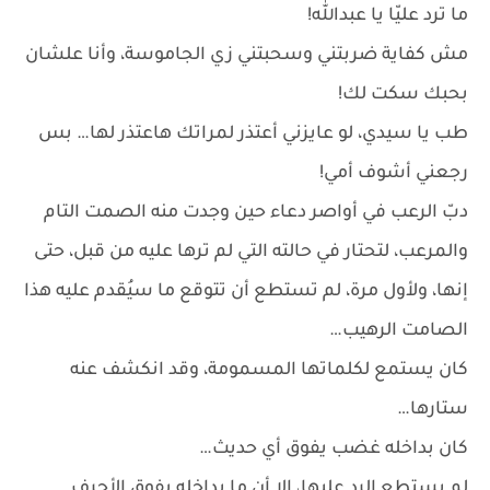
ما ترد عليّا يا عبدالله!
مش كفاية ضربتني وسحبتني زي الجاموسة، وأنا علشان
بحبك سكت لك!
طب يا سيدي، لو عايزني أعتذر لمراتك هاعتذر لها… بس
رجعني أشوف أمي!
دبّ الرعب في أواصر دعاء حين وجدت منه الصمت التام
والمرعب، لتحتار في حالته التي لم ترها عليه من قبل، حتى
إنها، ولأول مرة، لم تستطع أن تتوقع ما سيُقدم عليه هذا
الصامت الرهيب…
كان يستمع لكلماتها المسمومة، وقد انكشف عنه
ستارها…
كان بداخله غضب يفوق أي حديث…
لم يستطع الرد عليها، إلا أن ما بداخله يفوق الأحرف