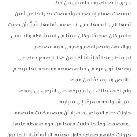
– ردي يا صفاء، ومتخافيش من حد!
انتفضت صفاء إثر صوته، وأخفضت نظراتها عن أعين
أختها التي تلاحقها، حتى لا تضعف أمامها، لتُقِرَّ بأن حديث
جاسر كان صحيحًا، وكان سببًا في استشاطة والد يمنى
ووالدتها، وانصرافهم وهم في قمة غضبهم…
لم ينتظر عبدالله إثباتًا أكثر من هذا، ليصفع دعاء على
وجهها لأول مرة في حياته، صفعة قوية جعلتها ترتطم
بالأرض وتنزف دمًا من فمها…
ولم يكتفِ بذلك، بل لم يتركها على الأرض، بل رفعها
سريعًا واتجه مسرعًا إلى سيارته…
حاولت دعاء التملص منه، إلا أن قبضته كانت ملتصقة
بمعصمها وكأنها خلقت معها من قوة ضغطه عليها…
هرولت خلفهم صفاء تحاول تهدئته، إلا أنه أشار إليها دون