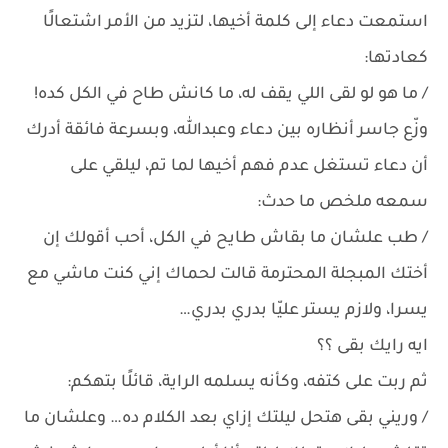
استمعت دعاء إلى كلمة أخيها، لتزيد من الأمر اشتعالًا
كعادتها:
/ ما هو لو لقى اللي يقف له، ما كانش طاح في الكل كده!
وزّع جاسر أنظاره بين دعاء وعبدالله، وبسرعة فائقة أدرك
أن دعاء تستغل عدم فهم أخيها لما تم، ليلقي على
سمعه ملخص ما حدث:
/ طب علشان ما بقاش طايح في الكل، أحب أقولك إن
أختك المبجلة المحترمة قالت لحماك إني كنت ماشي مع
يسرا، ولازم يستر عليّا بدري بدري…
ايه رايك بقى ؟؟
ثم ربت على كتفه، وكأنه يسلمه الراية، قائلًا بتهكم:
/ وريني بقى هتحل ليلتك إزاي بعد الكلام ده… وعلشان ما