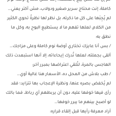
كاملة، إنت محتاج سرير صغير ودولاب، مش أكتر يعني…
لم يُجِبْها على كل ما ذكرته، بل نظر لها نظرةً تحوي الكثير
من الكلام، لعلها تفهم ما لا يستطيع البوح به، وكل ما
نطق به:
/ بس أنا عايزك تختاري أوضة نوم كاملة وعلى مزاجك…
ألقى بجملته، لعلها تُدرك إيحاءاته، إلا أنها استبعدت ذلك
الهاجس بالمرة، لتُلقي اعتراضها بمبرر آخر:
/ طب بلاش من المحل ده، الأسعار هنا غالية أوي…
لم يُخفض بصره عنها، ونظرة الإعجاب بها تتزايد؛ فقد
رأى فيها خوفها عليه، دون أن يربطهم أي رباط، فما بالك
لو أصبح بينهم ما يبرر خوفها…
أراد معرفة رأيها قبل إلقاء قراره: