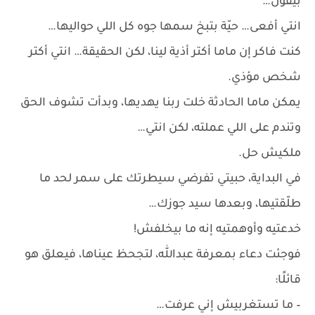
بيقول…
انتي أفعى… حيّة بتبخ سمها جوه كل اللي حواليها…
كنت فاكر إن ماما أكتر أذية لينا، لكن الحقيقة… انتي أكتر
شخص مؤذي.
يمكن ماما الحادثة خلت ربنا يهديها، وبدأت تشوف الحق
وتندم على اللي عملته، لكن انتي…
ملكيش حل.
في البداية، حبيتي تفرضي سيطرتك على سمر لحد ما
طلّقتيها، وبعدها سيد جوزك…
خدعتيه وأوهمتيه إنه ما بيخلفش!
فوجئت دعاء بمعرفة عبدالله، لتجحظ عيناها، فيعلق هو
قائلًا:
– ما تستغربيش إني عرفت…