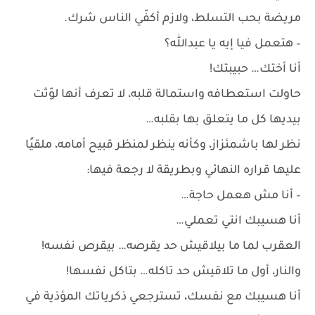
مريضة بحب التسلط، ولازم أكفّي الناس شرك.
– هتعمل فيا إيه يا عبدالله؟
أنا أختك… حبيبتك!
حاولت استعطافه واستمالة قلبه، لا تعرف أنها لوّثت
بيديها كل ما يتعلق بها بقلبه…
نظر لها باشمئزاز، وكأنه ينظر لمنظر قبيح أمامه، ملقيًا
عليها قراره النهائي وبطريقة لا رجعة فيها:
– أنا مش هعمل حاجة…
أنا هسيبك انتي تعملي…
العقرب لما ما بيلاقيش حد يقرصه… بيقرص نفسه!
والنار، أول ما تلاقيش حد تاكله… بتاكل نفسها!
أنا هسيبك مع نفسك، تسترجعي ذكرياتك المؤذية في