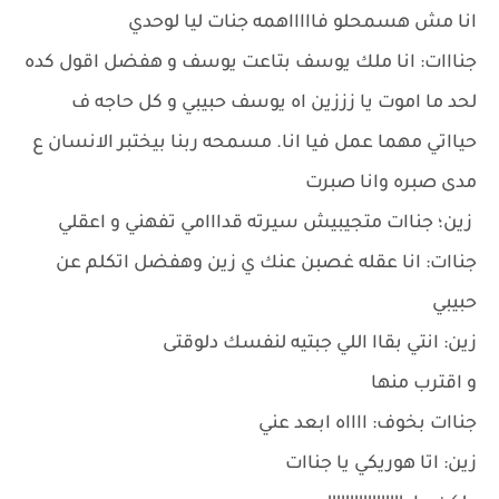
انا مش هسمحلو فاااااهمه جنات ليا لوحدي
جنااات: انا ملك يوسف بتاعت يوسف و هفضل اقول كده
لحد ما اموت يا زززين اه يوسف حبيبي و كل حاجه ف
حيااتي مهما عمل فيا انا. مسمحه ربنا بيختبر الانسان ع
مدى صبره وانا صبرت
زين؛ جناات متجيبيش سيرته قدااامي تفهني و اعقلي
جناات: انا عقله غصبن عنك ي زين وهفضل اتكلم عن
حبيبي
زين: انتي بقاا اللي جبتيه لنفسك دلوقتى
و اقترب منها
جناات بخوف: ااااه ابعد عني
زين: اتا هوريكي يا جناات