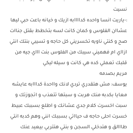
نسيت
:-ياريت انسا واحده كداااابه ازيك و خيانه باعت حبي ليها
عشاان الفلوس و كمان كانت لسه بتخطط بقتل جناات
صح و كنتي ناويه تخسريني كل حاجه و تسيبي بنتك انتي
ازااي ام فهميني سيبك من الفلوس بنت اااي جيه من
قلبك تعملي كده هي كانت و سيله ليكي
مريم بصدمه
يوسف: مش هتقدري تردي لانك وااحدة كدااابه عايشه
معايا بكدبه منك هربت و سبتها تتعذب و اتجوزتك و
سبت اخسرت كلام جدي عشانك و اطلع بسببك عبيط
خسرت احلى حاجه ف حيااتي بسببك انني وهم كدبه انتي
طااالق و هتدخلي السجن و بنتي هتتربي بيعيد عنك