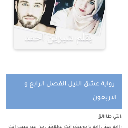
رواية عشق الليل الفصل الرابع و
الاربعون
:انتي طااالق
: اايه يعني اايه يا يوسف انت بطلاقني من غير سبب انت