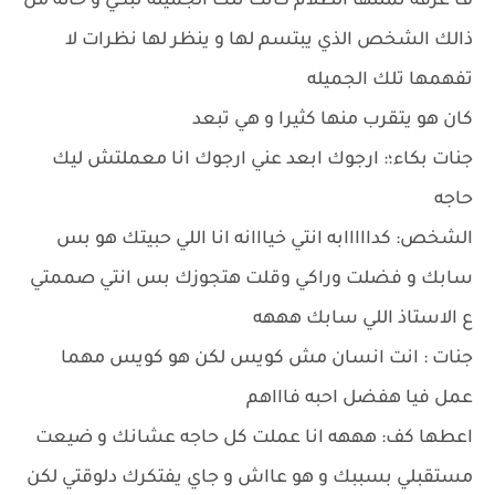
ف غرفه تملئها الظلام كانت تلك الجميله تبكي و خائه من
ذالك الشخص الذي يبتسم لها و ينظر لها نظرات لا
تفهمها تلك الجميله
كان هو يتقرب منها كثيرا و هي تبعد
جنات بكاء؛: ارجوك ابعد عني ارجوك انا معملتش ليك
حاجه
الشخص: كدااااابه انتي خيااانه انا اللي حبيتك هو بس
سابك و فضلت وراكي وقلت هتجوزك بس انتي صممتي
ع الاستاذ اللي سابك هههه
جنات : انت انسان مش كويس لكن هو كويس مهما
عمل فيا هفضل احبه فاااهم
اعطها كف: هههه انا عملت كل حاجه عشانك و ضيعت
مستقبلي بسببك و هو عااش و جاي يفتكرك دلوقتي لكن