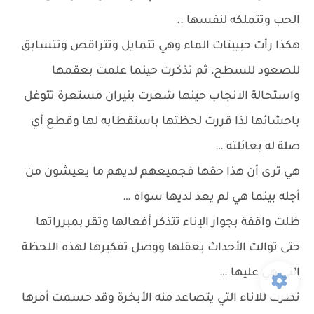
الحب وتتملكه لنفسها ..
هكذا رأت حبيبتات الماء وهي تتمايل وتتراقص وتتسابق
للصعود للسطح، ثم تذكرت حينما علمت بعقمها
واستحالة الانجاب حينها شعرت بنيران مستعرة تتوغل
باحشائها لذا قررت لحظتها باستقطابه لها وقطع أي
صلة له بعائلته …
هي ترى أن هذا حقها فجميعهم لديهم ما يعيشون من
أجله بينما هي لم يعد لديها سواه …
ظلت واقفة بجوار الإناء تتذكر أفعالها وتقر بمبرراتها
حتى توالت الأحداث بعقلها ووصل تفكيرها لهذه اللحظة
التي هي عليها …
نظرت للاناء التي يتصاعد منه الأبخرة وقد حسمت أمرها