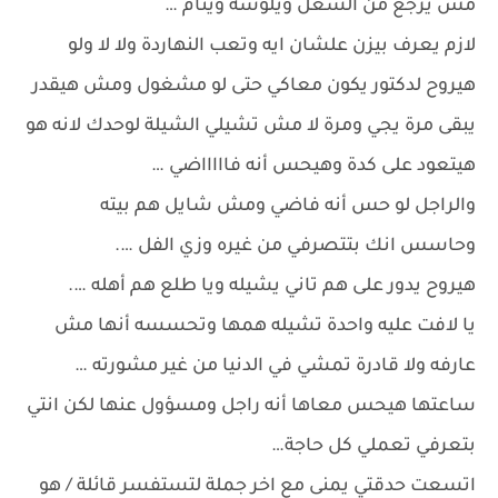
مش يرجع من الشغل ويلوسه وينام …
لازم يعرف بيزن علشان ايه وتعب النهاردة ولا لا ولو
هيروح لدكتور يكون معاكي حتى لو مشغول ومش هيقدر
يبقى مرة يجي ومرة لا مش تشيلي الشيلة لوحدك لانه هو
هيتعود على كدة وهيحس أنه فاااااضي …
والراجل لو حس أنه فاضي ومش شايل هم بيته
وحاسس انك بتتصرفي من غيره وزي الفل ….
هيروح يدور على هم تاني يشيله ويا طلع هم أهله ….
يا لافت عليه واحدة تشيله همها وتحسسه أنها مش
عارفه ولا قادرة تمشي في الدنيا من غير مشورته …
ساعتها هيحس معاها أنه راجل ومسؤول عنها لكن انتي
بتعرفي تعملي كل حاجة…
اتسعت حدقتي يمنى مع اخر جملة لتستفسر قائلة / هو