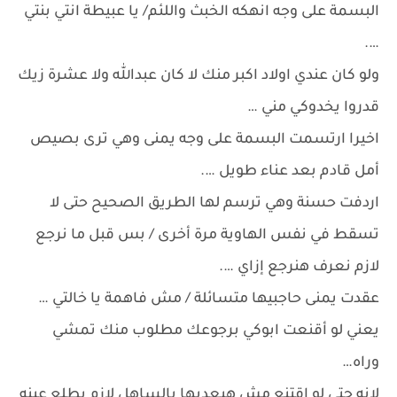
البسمة على وجه انهكه الخبث واللئم/ يا عبيطة انتي بنتي
….
ولو كان عندي اولاد اكبر منك لا كان عبدالله ولا عشرة زيك
قدروا يخدوكي مني …
اخيرا ارتسمت البسمة على وجه يمنى وهي ترى بصيص
أمل قادم بعد عناء طويل ….
اردفت حسنة وهي ترسم لها الطريق الصحيح حتى لا
تسقط في نفس الهاوية مرة أخرى / بس قبل ما نرجع
لازم نعرف هنرجع إزاي ….
عقدت يمنى حاجبيها متسائلة / مش فاهمة يا خالتي …
يعني لو أقنعت ابوكي برجوعك مطلوب منك تمشي
وراه…
لانه حتى لو اقتنع مش هيعديها بالساهل لازم يطلع عينه