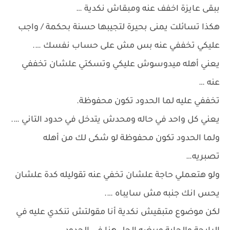
ببقى عايزة اخفف عنه ومبقاش نكدية …
هكذا تسائلت يمنى بحيرة لتجيبها حسنة بحكمة / واجب
عليكي تخففي عنه بس مش على حساب نفسك ….
يعني أهله ميدوسوش عليكي وتسكتي علشان تخففي
عنه …
تخففي عليه لما الحدود تكون محفوظة.
يعني كل واحد في حاله ومحدش يتدخل في حدود التاني ….
ولما الحدود تكون محفوظة لو شكى لك من أهله
تصبريه…
ولو هتعملي حاجة علشان تخفي عنه تقوليله كدة علشان
يحس انك جنبه مش سايباه ….
لكن موضوع متبقيش نكدية أنا مقولتش تنكدي عليه في