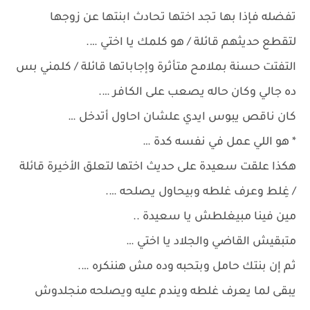
تفضله فإذا بها تجد اختها تحادث ابنتها عن زوجها
لتقطع حديثهم قائلة / هو كلمك يا اختي ….
التفتت حسنة بملامح متأثرة وإجاباتها قائلة / كلمني بس
ده جالي وكان حاله يصعب على الكافر ….
كان ناقص يبوس ايدي علشان احاول أتدخل …
* هو اللي عمل في نفسه كدة …
هكذا علقت سعيدة على حديث اختها لتعلق الأخيرة قائلة
/ غِلط وعرف غلطه وبيحاول يصلحه ….
مين فينا مبيغلطش يا سعيدة ..
متبقيش القاضي والجلاد يا اختي …
ثم إن بنتك حامل وبتحبه وده مش هننكره ….
يبقى لما يعرف غلطه ويندم عليه ويصلحه منجلدوش