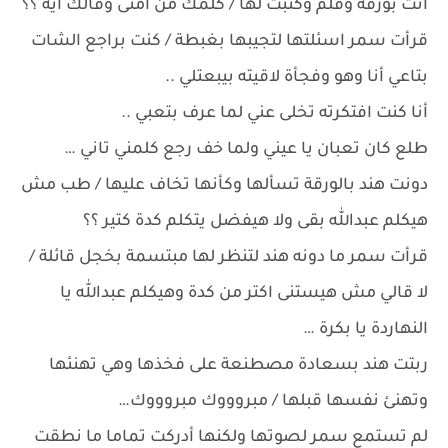
اتت بورقة وقلم وكتبت لها / كلمك من امتى وقالك ايه ؟؟
قرأت سمر اسئلتها لتجيبها بغبطة / كنت براجع الشات
بتاعي أنا وهو وفجأة لاقيته بيبعتلي ..
أنا كنت افتكرته تخلى عني لما عرف بتعبي ..
طلع كان تعبان يا عيني ولما خف رجع كلمني تاني …
دونت هند بالورقة تسألها وكأنها تخاف عليها / طب مش
هيكلم عبدالله بقى ولا هيفضل يتكلم كدة كتير ؟؟
قرأت سمر ما دونه هند لتنظر لها مبتسمة بخجل قائلة /
لا قالي مش هيستنى اكتر من كدة وهيكلم عبدالله يا
النهاردة يا بكرة …
ربتت هند بسعادة مصطنعة على فخذها وهي تهنئها
وتهنئ نفسها قبلها / مبروووك مبروووك…
لم تستمع سمر لصوتها ولكنها أدركت تماما ما نطقت