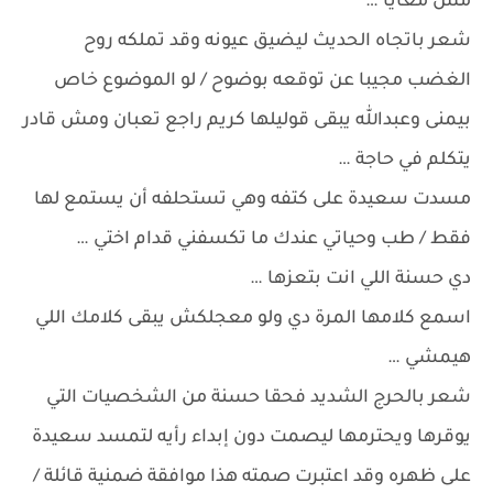
مش معايا …
شعر باتجاه الحديث ليضيق عيونه وقد تملكه روح
الغضب مجيبا عن توقعه بوضوح / لو الموضوع خاص
بيمنى وعبدالله يبقى قوليلها كريم راجع تعبان ومش قادر
يتكلم في حاجة …
مسدت سعيدة على كتفه وهي تستحلفه أن يستمع لها
فقط / طب وحياتي عندك ما تكسفني قدام اختي …
دي حسنة اللي انت بتعزها …
اسمع كلامها المرة دي ولو معجلكش يبقى كلامك اللي
هيمشي …
شعر بالحرج الشديد فحقا حسنة من الشخصيات التي
يوقرها ويحترمها ليصمت دون إبداء رأيه لتمسد سعيدة
على ظهره وقد اعتبرت صمته هذا موافقة ضمنية قائلة /