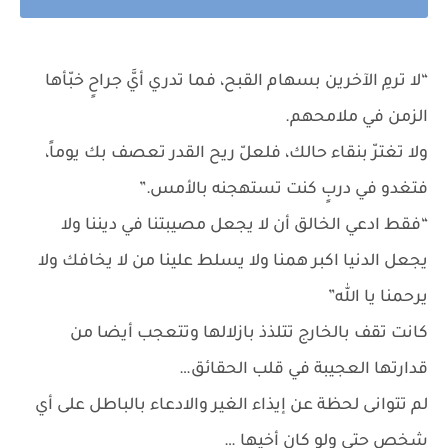
“لا ترمِ الآخرين بسهام القبح، فما تدري أيَّ جراحٍ خبّأها
الزمن في ملامحهم.
ولا تغترّ بنقاء حالك، فلعلّ ريح القدر تعصف بك يوماً،
فتغدو في دربٍ كنت تستهجنه بالأمس.”
“فقط ادعي الخالق أن لا يجعل مصيبتنا في ديننا ولا
يجعل الدنيا اكبر همنا ولا يسلط علينا من لا يخافك ولا
يرحمنا يا الله”
كانت تقف بالخارج تتلذذ بازلالها وتتعجب أيضا من
قدارتها العجيبة في قلب الحقائق…
لم تتوانى لحظة عن إيذاء الغير والادعاء بالباطل على أي
شخص حتى ولو كان أخيها …