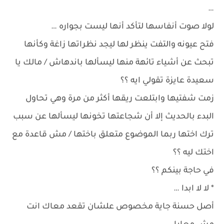
…
لولا صوت أنفاسها لتأكد أنها ليست بجواره …
فتح عيونه والتفت ينظر لها ليجد نظراتها زاغة وكأنها
تبحث عن أشياء تائهة منها ليسألها باندهاش / مالك يا
سعيدة عايزة تقولي ايه ؟؟
زمت شفتيها وابتلعت ريقها أكثر من مرة وهي تحاول
البدء بالحديث إلا أن شجاعتها تخونها ليسألها عن سبب
ترك اختها ربما الموضوع متعلق باختها / مش قاعدة مع
اختك ليه ؟؟
في حاجة بينكم ؟؟
* لا لا ابدا …
أصل حسنة جاية مخصوص علشان تقعد معاك انت