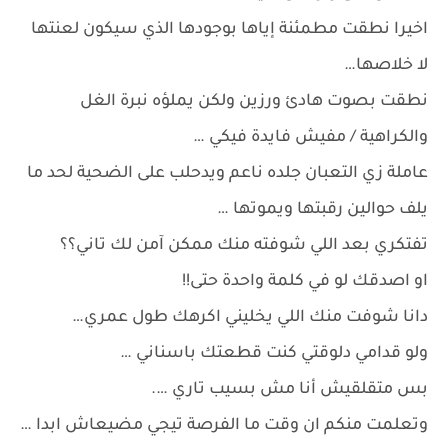
اخيرا نطقت مطمئنة إياها بوجودها الذي سيكون لعنتها
لا خلاصها…
نطقت بصوت هادئ ورزين ولكن يملؤه نبرة الغل
والكراهية / مفيش فايدة فيكي …
عاملة زي التعبان جلده ناعم ويدحلب على الضحية لحد ما
يلف حوالين رقبتها ويموتها …
تفتكري بعد اللي شوفته منك ممكن آمن لك تاني؟؟
او اصدقك لو في كلمة واحدة حتى!!
دانا شوفت منك اللي يخليني اكرهك طول عمري…
ولو قدامي دلوقتي كنت قطعتك باسناني …
بس متقلقيش أنا مش بسيب تاري ….
وتعلمت منكم ان وقت ما الفرصة تيجي مضيعاش ابدا …