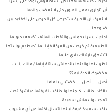
اخرجت حسنة هاتفها بكل بساطة وهي تؤكد على يسرا
أن تتوارى به من العيون حتى لا تغضب والدها …
لا تعرف أن الأخيرة ستحرص كل الحرص على اخفاءه بين
ضلوعها ….
اماءت يسرا بحماس والتقطت الهاتف تضعه بجيوبها
الطبيعية ثم خرجت من الغرفة فإذا بها تصطدم بوالدتها
لتشهق بارتباك بادي عليها….
نظرت لها والدتها باندهاش سائلة إياها / مالك يا بت
مخضوضة كدة ليه ؟؟
أصل ….. أصل…… خضتيني يا ماما ….
بالكاد نطقت بكلمتها وانطلقت لغرفتها مباشرة تحت
تعجب واندهاش سعيدة ….
دلفت سعيدة غرفة ابنتها لتسأل اختها عن أي مشروب