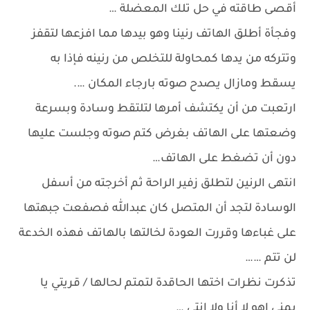
أقصى طاقته في حل تلك المعضلة …
وفجأة أطلق الهاتف رنينا وهو بيدها مما افزعها لتقفز
وتتركه من يدها كمحاولة للتخلص من رنينه فإذا به
يسقط ومازال يصدح صوته بارجاء المكان ….
ارتعبت من أن يكتشف أمرها لتلتقط وسادة وبسرعة
وضعتها على الهاتف بغرض كتم صوته وجلست عليها
دون أن تضغط على الهاتف…
انتهى الرنين لتطلق زفير الراحة ثم أخرجته من أسفل
الوسادة لتجد أن المتصل كان عبدالله فصفعت جبهتها
على غباءها وقررت العودة لخالتها بالهاتف فهذه الخدعة
لن تتم ……
تذكرت نظرات اختها الحاقدة لتمتم لحالها / قريتي يا
يمنى اهو لا أنا ولا انتي …