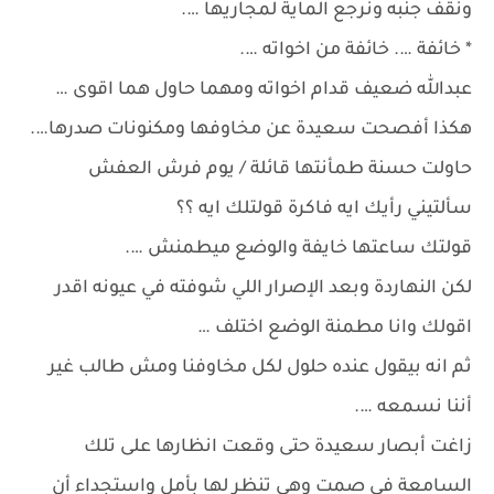
ونقف جنبه ونرجع الماية لمجاريها ….
* خائفة …. خائفة من اخواته ….
عبدالله ضعيف قدام اخواته ومهما حاول هما اقوى …
هكذا أفصحت سعيدة عن مخاوفها ومكنونات صدرها….
حاولت حسنة طمأنتها قائلة / يوم فرش العفش
سألتيني رأيك ايه فاكرة قولتلك ايه ؟؟
قولتك ساعتها خايفة والوضع ميطمنش ….
لكن النهاردة وبعد الإصرار اللي شوفته في عيونه اقدر
اقولك وانا مطمنة الوضع اختلف …
ثم انه بيقول عنده حلول لكل مخاوفنا ومش طالب غير
أننا نسمعه ….
زاغت أبصار سعيدة حتى وقعت انظارها على تلك
السامعة في صمت وهي تنظر لها بأمل واستجداء أن