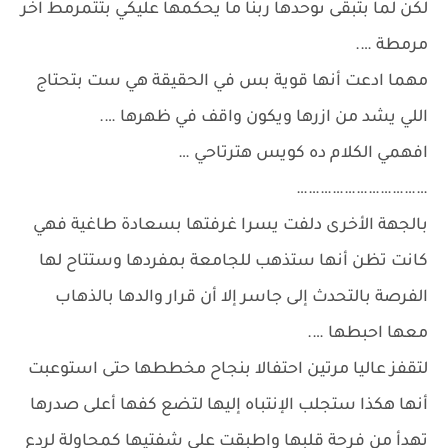
لكن لما بتبقى ىوحدها ربنا ما يحكمها عليكي بتتمرمط اخر
مرمطة ….
مهما ادعت أنها قوية بس في الحقيقة هي ست بتحتاج
اللي يشد من ازرها ويكون واقف في ظهرها ….
افهمي الكلام ده كويس هترتاحي …
……………………………
بالجهة الأخرى دلفت يسرا غرفتها بسعادة طاغية فهي
كانت تظن أنها ستذهب للجامعة بمفردها وستتاح لها
الفرصة بالتحدث إلى جاسر إلا أن قرار والدها بالذهاب
معها احبطها ….
لتقفز عاليا مرتين احتفالا بنجاح مخططها حتى استوعبت
أنها هكذا ستجلب الإنتباه إليها لتضع كفها أعلى صدرها
تهدأ من فرحة قلبها واطبقت على شفتيها كمحاولة لردع