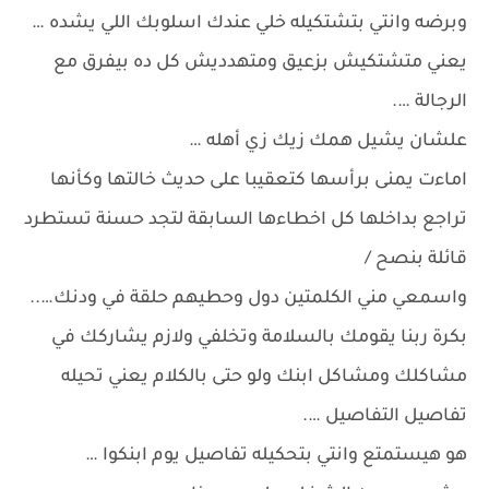
وبرضه وانتي بتشتكيله خلي عندك اسلوبك اللي يشده …
يعني متشتكيش بزعيق ومتهدديش كل ده بيفرق مع
الرجالة ….
علشان يشيل همك زيك زي أهله …
اماءت يمنى برأسها كتعقيبا على حديث خالتها وكأنها
تراجع بداخلها كل اخطاءها السابقة لتجد حسنة تستطرد
قائلة بنصح /
واسمعي مني الكلمتين دول وحطيهم حلقة في ودنك…..
بكرة ربنا يقومك بالسلامة وتخلفي ولازم يشاركك في
مشاكلك ومشاكل ابنك ولو حتى بالكلام يعني تحيله
تفاصيل التفاصيل ….
هو هيستمتع وانتي بتحكيله تفاصيل يوم ابنكوا …