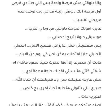
وانا دلوقتي مش فرصة واحدة بس اللي جت دي فرص
أول فرصة انك دلوقتي زليلة قدامي وده لوحده كدة
مريحني نفسيا ..
عايزة اقولك صوتك دلوقتي في وداني طرب …
موسيقى حلوة بتريح اعصابي ….
بس متقلقيش مش عايزاكي تفقدي الامل… افضلي
اتحايلي عليا افتحلك يمكن احن في يوم من الايام …
كادت أن تنصرف إلا أنها تذكرت شيئا لتعود قائلة / اه
شفتي كنتي هتنسيني اقولك حاجة مهمة اوي …
مش عارفة هتزعلك بس ولا هتجلطك أن شاء الله….
صبري اللي بتقولي هتخليه تحت امرى بح خلص …
اعتبريه مات …
اصله هيتحكم عليه في قضية قتل عقبالك يعني يا مؤبد