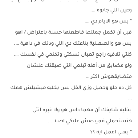
وعين اللي جابوه ….
* بس هو الايام دي ….
قبل أن تكمل جملتها قاطعتها حسنة باعتراض / اهو
بس هو والصعبنية بتاعتك دي اللي ودتك في داهية ….
كنتي تلاقيه راجع تعبان تسكتي وتكتمي في نفسك ….
ولو مضايق من أهله تبلعي انتي ضيقتك علشان
متضايقهوش اكتر …
كل ده حلو وجميل وزي الفل بس يخليه ميشيلش همك
…
يخليه شايفك أن مهما داس هو ولا غيره انتي
هتستحملي فميبصش عليكي اصلا ….
* يعني اعمل ايه ؟؟