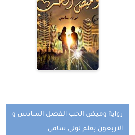
رواية وميض الحب الفصل السادس و
الاربعون بقلم لولى سامى