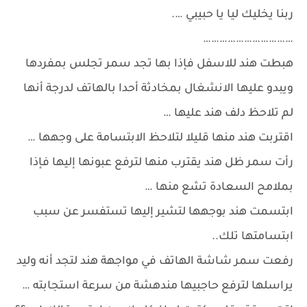
ربنا يخليك ليا يا حبيبي ….
……………………………
هبطت هند للاسفل فإذا بها تجد سمر تجلس بمفردها
ويبدو عليها الانشغال بمخادثة أحدا بالهاتف لدرجة أنها
لم تلاحظ دلف هند عليها …
اقتربت هند منها قليلا لتلاحظ الابتسامة على وجهها …
رأت سمر ظل هند يقترب منها لترفع عبونها إليها فإذا
بملامح السعادة تشع منها …
ابتسمت هند بوجهها لتشير إليها تستفسر عن سبب
ابتسامتها تلك..
رفعت سمر شاشة الهاتف في مواجهة هند لتجد أنه وليد
يراسلها لترفع حاجبيها مندهشة من سرعة استجابته …