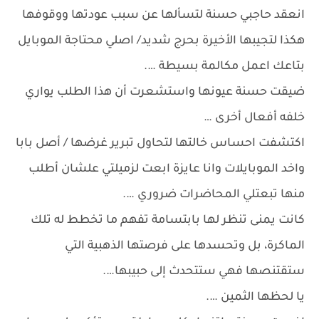
انعقد حاجبي حسنة لتسألها عن سبب عودتها ووقوفها
هكذا لتجيبها الأخيرة بحرج شديد/ اصلي محتاجة الموبايل
بتاعك اعمل مكالمة بسيطة ….
ضيقت حسنة عيونها واستشعرت أن هذا الطلب يواري
خلفه أفعال أخرى …
اكتشفت احساس خالتها لتحاول تبرير غرضها / أصل بابا
واخد الموبايلات وانا عايزة ابعت لزميلتي علشان أطلب
منها تبعتلي المحاضرات ضروري ….
كانت يمنى تنظر لها بابتسامة تفهم ما تخطط له تلك
الماكرة، بل وتحسدها على فرصتها الذهبية التي
ستقتنصها فهي ستتحدث إلى حبيبها….
يا لحظها الثمين ….