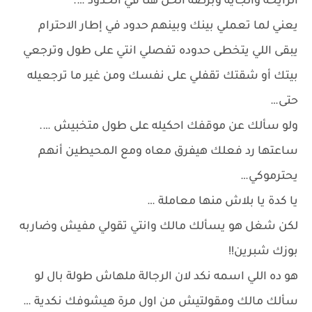
الرايحة والجاية وبرضه الحل هنا في الحدود ….
يعني لما تعملي بينك وبينهم حدود في إطار الاحترام
يبقى اللي يتخطى حدوده تفصلي انتي على طول وترجعي
بيتك أو شقتك تقفلي على نفسك ومن غير ما ترجعيله
حتى…
ولو سألك عن موقفك احكيله على طول متخبيش ….
ساعتها رد فعلك هيفرق معاه ومع المحيطين أنهم
يحترموكي…
يا كدة يا بلاش منها معاملة …
لكن شغل هو يسألك مالك وانتي تقولي مفيش وضاربه
بوزك شبرين!!
هو ده اللي اسمه نكد لان الرجالة ملهاش طولة بال لو
سألك مالك ومقولتيش من اول مرة هيشوفك نكدية …