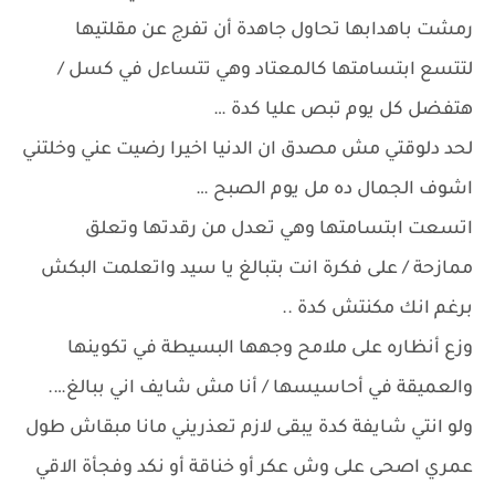
رمشت باهدابها تحاول جاهدة أن تفرج عن مقلتيها
لتتسع ابتسامتها كالمعتاد وهي تتساءل في كسل /
هتفضل كل يوم تبص عليا كدة …
لحد دلوقتي مش مصدق ان الدنيا اخيرا رضيت عني وخلتني
اشوف الجمال ده مل يوم الصبح …
اتسعت ابتسامتها وهي تعدل من رقدتها وتعلق
ممازحة / على فكرة انت بتبالغ يا سيد واتعلمت البكش
برغم انك مكنتش كدة ..
وزع أنظاره على ملامح وجهها البسيطة في تكوينها
والعميقة في أحاسيسها / أنا مش شايف اني ببالغ….
ولو انتي شايفة كدة يبقى لازم تعذريني مانا مبقاش طول
عمري اصحى على وش عكر أو خناقة أو نكد وفجأة الاقي