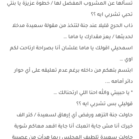
تسألها عن المشروب المفضل لها / خطوة عزيزة يا بنتي
تحبي تشربي ايه ؟؟
ذاب الحرج قليلا عند جنة لتتخذ من مقولة سعيدة مدخلا
لحديثها / يعز مقدارك يا ماما …
اسمحيلي اقولك يا ماما علشان أنا بصراحة ارتاحت لكم
اوي …
ابتسم بتهكم من داخله برغم عدم تعليقه على أي حوار
دائر أمامه ….
* يا حبيبتي والله احنا اللي ارتحنالك …
قوليلي بس تشربي ايه ؟؟
حاولت جنة التزهد ورفض أي إرهاق لسعيدة / كتر الف
خيرك أنا مش جاية اتعبك أنا جاية اقعد معاكم شوية
حاولت سعيدة تلطيف المجلس ربما هدأت من عصبية