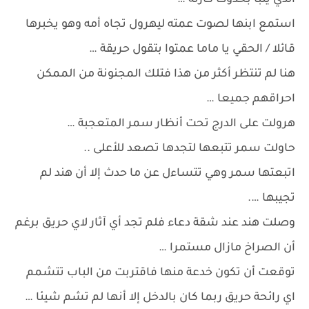
الذي ينبأ بحدوث كارثة …
استمع ابنها لصوت عمته ليهرول تجاه أمه وهو يخبرها
قائلا / الحقي يا ماما عمتوا بتقول حريقة …
هنا لم تنتظر أكثر من هذا فتلك المجنونة من الممكن
احراقهم جميعا …
هرولت على الدرج تحت أنظار سمر المتعجبة …
حاولت سمر تتبعها لتجدها تصعد للأعلى ..
اتبعتها سمر وهي تتساءل عن ما حدث إلا أن هند لم
تجيبها ….
وصلت هند عند شقة دعاء فلم تجد أي آثار لاي حريق برغم
أن الصراخ مازال مستمرا …
توقعت أن تكون خدعة منها فاقتربت من الباب تتشمم
اي رائحة حريق ربما كان بالدخل إلا أنها لم تشم شيئا …