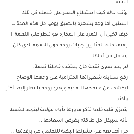
النقية …
يؤنب حاله كيف استطاع الصبر على قضاء كل تلك
السنين أما وجه يشعره بالضيق يوميا كل هذه المدة …
كيف تخيل أن التمرد على المكاره هو تبطر على النعمة !!
يعنف حاله باحثا بين جنبات روحه حول النعمة الذي كان
يتحمل من أجلها …
لم يجد سوى نقمة كان يعتقده خاطئا نعمة.
رفع سبابته شعيراتها المترامية على وجهها الوضاح
ليكشف عن ملامحها العذبة ويهنئ روحه بالنظر إليها أكثر
وأكثر …
يتمزق قلبه كلما تذكر مرورها بأيام مؤلمة ليتوعد لنفسه
بأنه سيبذل كل طاقته بغرض اسعادها ..
مرر أصابعه على بشرتها البضة لتتململ هي برقدتها …