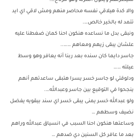
سيطرتهم ويكون أسرته وهو مرتاح….
والا كدة هيلاقي نفسه محاصر منهم ومش لاقي اي ايد
تتمد له بالخير خالص….
ونبقى بدل ما نساعده هنكون احنا كمان ضغطنا عليه
علشان يبقى زيهم ومعاهم ……..
جاسر دايما كان سنده بعد ربنا أنه يعافر وهو وسط
عيلته ……
ودلوقتي لو جاسر خسر يسرا هتبقى ساعدتهم أنهم
ينجحوا في التوقيع بين جاسر وعبدالله….
ولو عبدالله خسر يمنى يبقى خسر اي سند بيقويه يفضل
نضيف وسطهم …
وساعتها هنكون احنا السبب في انسياق عبدالله وراهم
بعد ما عافر كل السنين دي ضدهم …