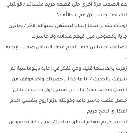
عم الصمت مرة أخرى حتى قطعه كريم متسائلا / قولتيلي
انك اخت جاسر ابن عم عبدالله ؟؟
اومأت جنه برأسها إيجابا ليستهل بسؤاله الآخر / وياترى
جاية بخصوص مين فيهم عبدالله ولا جاسر …
تضاعف احساس جنة بالحرج فحقا السؤال صعب الإجابة
…
زفرت بانفاسها قليلا وهي تفكر في إجابة دبلوماسية ثم
شرعت بالحديث / أنا عارفة أن حضرتك واخد موقف من
الاتنين وطبعا حقك وانا عن نفسي اول ما عرفت باللي
حصل عنفت جاسر جامد وقولتله لازم اروح بنفسي اقدم
اعتذاري للحج كريم …
ابتسم كريم بتهكم لينطق ساخرا / يعني جاية بخصوص