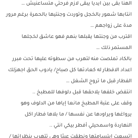
الهنا بقى بين ايديا يبقى لازم فرحتي متساعنيش …
انتابها شعور بالخجل وتوردت وجنتيها بالحمرة برغم مرور
مدة على زواجهم …
اقترب من وجنتها يقبلها بنهم فهو عاشق لخجلها
المستمر ذلك …
بالكاد تملصت منه لتهرب من سطوته عليها تحت مبرر
اعداد الافطار له كعادتها كل صباح/ يادوب الحق اجهزلك
الفطار قبل ما تروح الشغل …
انتفض خلفها يلاحقها قبل دلوفها للمطبخ ..
وقف على عتبة المطبخ مانعا إياها من الدلوف وهو
يرواغها ويراودها عن نفسها / ما بلاها فطار اكل
النهاردة واسمحيلي أفطر بيكي انتي ..
اتسعت ابتسامتها ونطقت عبثا وهي تتهرب بنظراتها /