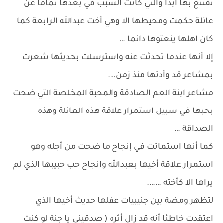
تقتنع بها ابدا والتي كانت السبب في بعدها تماما عن
عائلة حكمت ومحيطها الا وهي أخت عبدالله الرابعة كما
كان اهلها ينعتوها دائما …
إلا أنها عندما تحدثت عنه واسترسلت بحديثها شعرت
بمشاعر قد وأدتها منذ زمن….
مشاعر ابنة العم الصادقة والمحبة المخلصة التي ضحت
بحبها في سبيل استمرار علاقة هذه العائلة وهذه
الصداقة …
كما أنها استماتت في إنجاح ما ضحت من أجله وهو
استمرار علاقة أخيها بعبدالله وانجاح حب حبيبها الذي لم
يراها الا كأخته …….
لتظهر ومضة بين جنيبيات عقلها حديث أخيها الذي
اعتقدت خاطئا أنه قد زال أثره ( صدقيني يا جنة لو كنت