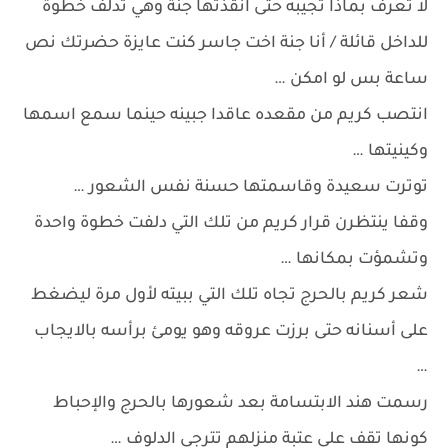
لا تعرف بماذا تجيبه حتى انقذتها جنة وهي تدلف خطوة
للداخل قائلة / أنا جنة اخت جاسر كنت عايزة حضرتك نص
ساعة بس لو امكن …
انتصب كريم من مقعده عاقدا جبينه حينما سمع اسمها
وكينيتها …
توترت سعيدة وقاسمتها حسنة نفس الشعور …
وقفا ينتظرن قرار كريم من تلك التي دلفت خطوة واحدة
وتشمؤت بمكانها …
شعر كريم بالحرج تجاه تلك التي ببيته لأول مرة ليضغط
على أسنانه حتى برزت عروقه وهو يومئ برأسه بالايجاب
…
رسمت هند الابتسامة بعد شعورها بالحرج والإحباط
كونها تقف على عتبة منزلهم تترجى الدلوف …