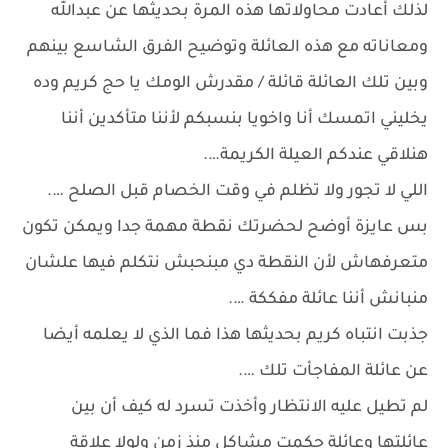
لذلك أعادت محاولاتها هذه المرة بحديثها عن عبدالله
ومعاناته مع هذه العائلة وتوضيح الفرق الشاسع بينهم
وبين تلك العائلة قائلة / مقدرش الومك يا حج كريم وده
يخليني اتمسك أنا واخويا بنسبكم لأننا متأكدين أننا
هنلاقي عندكم العيلة الكريمة….
اللي لا تجور ولا تظلم في وقت الخصام قبل الصلح ….
بس عايزة أوضح لحضرتك نقطة مهمة جدا ويمكن تكون
متعرفهاش لأن النقطة دي مبنحبش نتكلم فيها علشان
منبانش أننا عائلة مفككة ….
جذبت انتباه كريم بحديثها هذا فما الذي لا يعلمه أيضا
عن عائلة المفاجأت تلك ….
لم تطيل عليه الانتظار وأخذت تسرد له كيف أن بين
عائلتها وعائلة حكمت مشاكل منذ زمن ولولا علاقة