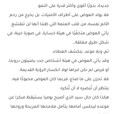
جديدة، بذورًا أقوى وأكثر قدرة على النمو.
فلا يولد العوض على أطراف الأمنيات، بل يخرج من رحم
الألم نفسه، من قلب العتمة التي ظننا أنها لن تنقشع.
يأتي العوض متخفّيًا في هيئة خسارة، في صورة خيبة، في
شكل طرق مغلقة…
ثم، وبلا موعد، ينكشف الغطاء.
وقد يأتي العوض في هيئة أشخاص جدد يضيئون دروبنا،
أو فرص لم نكن لنراها لولا انكسار الرؤية القديمة.
فلا تحزن على ما ضاع، فربما كان العوض مخبوءًا فيه،
ينتظر أن تُبصره لا أن تُنكره
هكذا كان حال سيد الذي أصبح يوميا يستيقظ مبكرا عن
موعده ليجلس أمامها يتأمل ملامحها المريحة وروحها