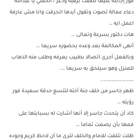
فور إجابته عليها نطقت برهبة وذعر / الحقني يا عبدالله
دعاء عمالة تصوت وتقول أيدها اتحرقت وانا مش عارفة
اعمل ايه …
هات دكتور بسرعة وتعالى …
أنهى المكالمة بعد وعده بحضوره سريعا …
وبالفعل أجرى اتصالا بطبيب يعرفه وطلب منه الذهاب
للمنزل وهو سيلحق به سريعا ….
……………………..
ظهر جاسر من خلف جنة أخته لتتسع حدقة سعيدة فور
رؤيته …
كاد أن يتحدث جاسر إلا أنها أشارت له بسبابتها على
فمها بأن يصمت تماما …
ظلت تتلفت للامام والخلف لترى ما أن لاحظ كريم وجوده