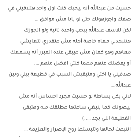
حسيت من عبدالله أنه بيحبك كنت اول واحد هتلاقيني في
صفك واجوزهولك حتى لو بابا مش موافق …
لكن للاسف عبدالله بيحب واحدة تانية ولو اتجوزك
هتتبهدلي معاه خاصة أهله مش هتقدري تتعايشي
معاهم وهو كمان مش هيبقى عنده المبرر أنه يسمعك
أو يفضلك عنهم مهما كنتي افضل منهم ….
صدقيني يا اختي ومتبقيش السبب في قطيعة بيني وبين
عبدالله….
لاني بكل بساطة لو حسيت مجرد احساس أنه مش
بيصونك كما ينبغي ساعتها هطلقك منه وهتبقى
القطيعة اللي بجد …..)
انتبهت لحالها وتلبستها روح الإصرار والعزيمة …