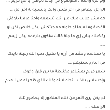
ولو مرة واحدة / الموضوع في ايدك دلوقتي يا حج كريم ….
الراجل بيعافر في اخر نفس وانت بالنسبه له اخر امل …
هو مش طالب منك غير انك تسمعه وأحنا عرفنا دلوقتي
القصة وما فيها لو حلوله معجبتكش يبقى خلاص لكن لو
رفضناه يبقى زي ما جنة قالت هنكون بنرغمه يبقى زيهم
…..
يا تساعده وتشد من أزره يا تشيل ذنب انك رميته بايدك
في النار وسطيهم ….
شعر كريم بمشاعر مختلطة ما بين قلق وخوف
وإحساس بالذنب تجاه ابنته وذلك الذي ظهر له من العدم
…
لم يكن يرى الأمر من ذلك المنظور إلا بحضور تلك
الراسلة ……