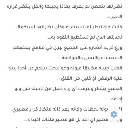
نظر لها بتمعن لم يعرف بماذا يجيبها والكل ينتظر قراره
الاخير ….
كانت جنة تنظر له باستجداء وكأن نظراتها استكمالا
لحديثها الذي لم تستطيع التفوه به….
وزع كريم أنظاره على الجميع ليرى في ملامح بعضهم
الاستجداء والتمنى والموافقة …
قطب جبينه مضيقا عيونه وهو يبحث بينهم عن أحدا يبدو
عليه الرفض أو قليل من القلق …
الجميع ينتظر ويترقب أي ردة فعل من ناحيته حتى ولو
إماءة …
اغلق عيونه لحظات وكأنه يعد ذاته لاتخاذ قرار مصيري
وليس مصير اي احد بل هو مصير فلذات اكبداه …