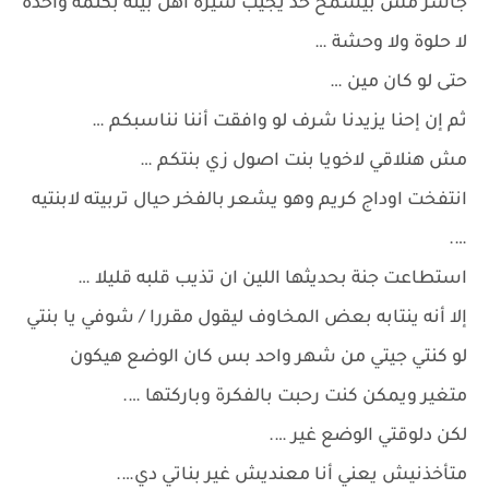
جاسر مش بيسمح حد يجيب سيرة أهل بيته بكلمة واحدة
لا حلوة ولا وحشة …
حتى لو كان مين …
ثم إن إحنا يزيدنا شرف لو وافقت أننا نناسبكم …
مش هنلاقي لاخويا بنت اصول زي بنتكم …
انتفخت اوداج كريم وهو يشعر بالفخر حيال تربيته لابنتيه
….
استطاعت جنة بحديثها اللين ان تذيب قلبه قليلا …
إلا أنه ينتابه بعض المخاوف ليقول مقررا / شوفي يا بنتي
لو كنتي جيتي من شهر واحد بس كان الوضع هيكون
متغير ويمكن كنت رحبت بالفكرة وباركتها ….
لكن دلوقتي الوضع غير ….
متأخذنيش يعني أنا معنديش غير بناتي دي….