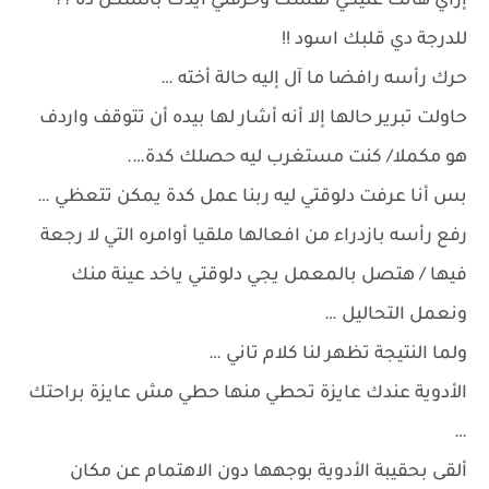
إزاي هانت عليكي نفسك وحرقتي ايدك بالشكل ده ؟؟
للدرجة دي قلبك اسود !!
حرك رأسه رافضا ما آل إليه حالة أخته …
حاولت تبرير حالها إلا أنه أشار لها بيده أن تتوقف واردف
هو مكملا/ كنت مستغرب ليه حصلك كدة….
بس أنا عرفت دلوقتي ليه ربنا عمل كدة يمكن تتعظي …
رفع رأسه بازدراء من افعالها ملقيا أوامره التي لا رجعة
فيها / هتصل بالمعمل يجي دلوقتي ياخد عينة منك
ونعمل التحاليل …
ولما النتيجة تظهر لنا كلام تاني …
الأدوية عندك عايزة تحطي منها حطي مش عايزة براحتك
…
ألقى بحقيبة الأدوية بوجهها دون الاهتمام عن مكان