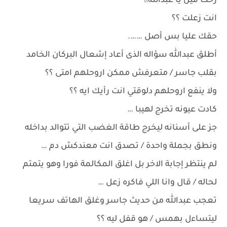
رحت فين يا عبدالله!!
انت زعلت ؟؟
حقك عليا بس أصل …….
أطلق عبدالله سؤاله الذى أعاد إشعال البركان الخامد
بقلب جاسر / متعرفش ممكن اروحلهم امتى ؟؟
ولا ينفع اروحلهم دلوقتي انت رأيك ايه ؟؟
كادت عيونه تخرج لهيبا …
جز على أسنانه ليخرج طاقة الغضب التي تتوالد بداخله
ونطق بجملة واحدة / تصدق انت معندكش دم …
لم ينتظر إجابة الاخر بل اغلق المكالمة فورا وهو يتمتم
لحاله / قال وانا اللي فاكره زعل …
تعجب عبدالله من حديث جاسر وغلق الهاتف سريعا
ليتساءل بهمس / هو قفل ليه ؟؟