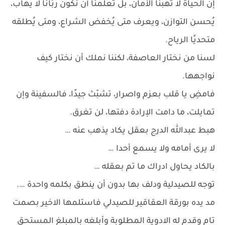
إن الحياة لا تهبنا الأمان، بل تُعلمنا أن نكون ربّانًا لا يهاب،
يُحسن التوازن، ويعرف متى يُخفض الشراع، ومتى يُطلقه
متحديًا الرياح.
لسنا من نختار العاصفة، لكننا نملك أن نختار كيف
نواجهها.
فامضِ يا قلب بعزم واصرار، تشبّث جيدًا، فالسفينة وإن
تمايلت، ما دامت الإرادة دفتها، لن تغرق.
هبط عبدالله الدرج بعقل يكاد يذهب عنه …
لا يرى أمامه ولا يسمع أحدا …
بالكاد يحاول ادراك ما تم بعقله …
توجه للصيدلية ودلف بها بدون أن ينطق بكلمه واحدة ….
مد يده بورقة العقاقير للصيدلي فاستلمها الاخير بصمت
تام وقدم له الادوية المطلوبة وأبلغه بالمبلغ المستحق