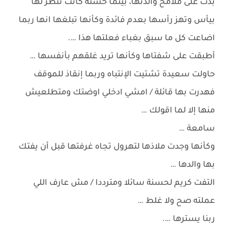
بدت على ملامح والدتها، بينما حسنة كانت تنظر لها
بيأس وتهز رأسها بعدم فائدة وكأنها تبلغها انها ربما
اضاعت كل ما سبق بغباء فعلتها هذا ….
أطبقت على شفتاها وكأنها تريد غلقهم بأنفسها …
حاولت سعيدة تشتيت الإنتباه وربما إنقاذ للموقف
فهدرت بها قائلة / امشي ادخلي اوضتك ومتطلعيش
منها إلا لما اقولك …
سامعة …
وكأنها وجدت ملاذها لتهرول تجاه غرفتها قبل أن يفتك
بها والدها …
التفت كريم لحسنة سائلا ومترددا / مش عارف اللي
عملته صح ولا غلط …
ربنا يسترها ….