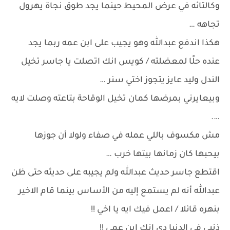
وكالتائه في عرض المحيط حينما يجد طوق نجاة يهرول
تجاهه …
هكذا اندفع عبدالله وهو يجيب على ابن عمه ربما يجد
عنده حلًا لمعضلته / كويس انك اتصلت يا جاسر تخيل
الندل وليد عايز يتجوز اختي سنر …
وبيعايرني بمرضها كمان تخيل الوقاحة بتاعته وصلت لايه
….
مش مكسوف باللي عمله في صفاء ولولا أن جوزها
بيحبها كان زمانها بيتها خرب …
اقتطع جاسر حديث عبدالله ولم يجيبه على حديثه حتى ظن
عبدالله أنه لم يستمع إليه من الأساس بينما قام الاخير
بنهره قائلا / اعمل فيك ايه يا اخي !!
ذنبي في الدنيا دي انك ابن عمي !!