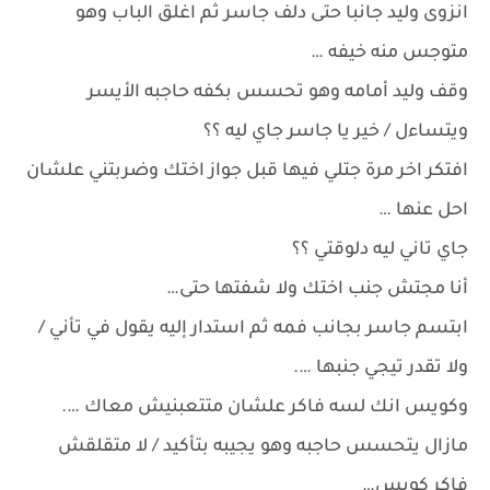
انزوى وليد جانبا حتى دلف جاسر ثم اغلق الباب وهو
متوجس منه خيفه …
وقف وليد أمامه وهو تحسس بكفه حاجبه الأيسر
ويتساءل / خير يا جاسر جاي ليه ؟؟
افتكر اخر مرة جتلي فيها قبل جواز اختك وضربتني علشان
احل عنها …
جاي تاني ليه دلوقتي ؟؟
أنا مجتش جنب اختك ولا شفتها حتى…
ابتسم جاسر بجانب فمه ثم استدار إليه يقول في تأني /
ولا تقدر تيجي جنبها ….
وكويس انك لسه فاكر علشان متتعبنيش معاك ….
مازال يتحسس حاجبه وهو يجيبه بتأكيد / لا متقلقش
فاكر كويس…