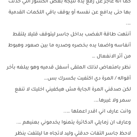
كما أنه عاجز عن رفع يده نتيجة بعض الكسور التي حدثت
بها حتى يدافع عن نفسه أو يوقف باقي اللكمات القدمية
….
أنتهت طاقة الغضب بداخل جاسر ليتوقف قليلا يلتقط
أنفاسه واضعا يده بخصره وصدره ما بين صعود وهبوط
من أثر الانفعال …
نظر بامتعاض لذلك الملقى أسفل قدميه وهو يبلغه بأخر
أقواله / المرة دي اكتفيت بكسرك بس…
لكن صدقني المرة الجاية مش هيكفيني اخليك لا تنفع
سمر ولا غيرها….
وانت عارف اني اقدر اعملها …..
وعارف ان زمايلي الدكاترة يتمنوا يخدموني بعنيهم ….
لاحظ جاسر التفات حدقتي وليد لاتجاه ما ليلتفت ينظر