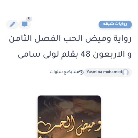
0
روايات شيقه
رواية وميض الحب الفصل الثامن
و الاربعون 48 بقلم لولى سامى
Yasmina mohamed
منذ بضع سنوات