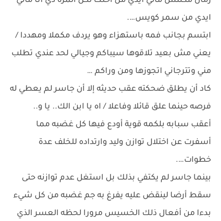
زمان مكنتش مالي ايدي من اختك لكن المرة دي انا مالي
ايدي من سمر كويس….
ابتسم بجانب فمه باستهزاء وهو يردف مكملا ومهددا /
يعني مش بعيد تلاقوها سيباكم وجيالي لحد عندي تطلب
مني وتترجاني اتجوزها ومن وراكم …
كاد أن يطلق ضحكته عقب حديثه إلا أن جاسر لم يعطي له
فرصه حينما علق قائلا وفاعلا / اه يا ابن الك.. يا و..
أعقب سبابه بلكمه قوية أودع فيها كل غضبه مما
أسفرت عن اختلال توازن وليد وارتداده للخلف عدة
خطوات….
بينما جاسر لم يكتفي بذلك بل استغل عدم توازنه حتى
سقط أرضا لينقض عليه يفرغ به جم غضبه من كل شيء
بدءا من أفعال ذلك الخسيس مرورا لحظه العسر الذي