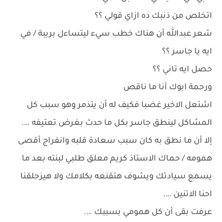
اتخلص من ذنبك ده ازاي قولي ؟؟
شعر عبدالله أن هناك خطب سيء ليتساءل بريبة / في
ايه يا جاسر ؟؟
حصل ايه تاني ؟؟
ورحمة ابوك أنا ما ناقص
اشتعل الاخير غضبا فكيف له أن يتذمر وهو سبب كل
المشاكل لينطق جاسر بكل ما حدث بغرض تعتيفه ….
إلا أن ما نطق به كان سبب سعادة قلبه وانفراج أقصى
همومه / حماك الاستاذ كريم معلق طلبي لبنته بعد ما
يسمع سيادتك ويشوف هتقنعه بكلامك ولا هيزحلقنا
احنا الاتنين ….
عرفت بقى أن كل همومي بسببك ….