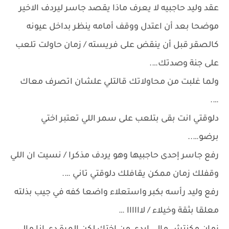
عقد وليد حاجبيه لا يعرف ماذا يقصد جاسر ليردف الاخير
موضحا بعد أن اعتدل ووقف أمامه ينظر بداخل عيونه
كالصقر قبل أن ينقض على فريسته / زمان حاولت تلعب
على جنة وصدتك….
ولما غلبت من محاولاتك قالتلي علشان اتصرف معاك
….
دلوقتي انت بقى بتلعب على سمر اللي تعتبر اختي
برضو…..
رفع جاسر إحدى حاجبيها وهو يردف مذكرا / نسيت ان اللي
وقفلك زمان ممكن يقافلك دلوقتي تاني ….
رفع وليد رأسه بكبر واستعلاء واضعا كفه في جيب بذلته
معلقا بثقة وخيلاء / لاااااا …