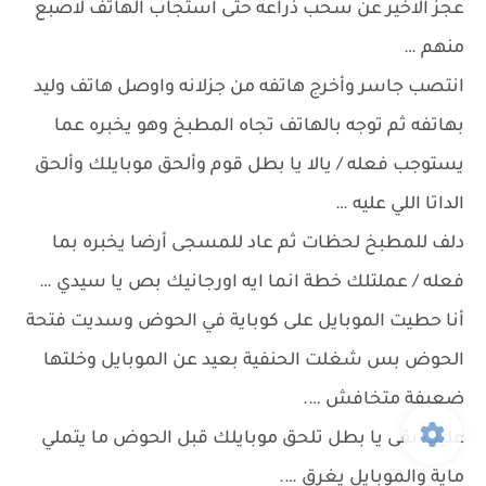
عجز الاخير عن سحب ذراعه حتى استجاب الهاتف لاصبع
منهم …
انتصب جاسر وأخرج هاتفه من جزلانه واوصل هاتف وليد
بهاتفه ثم توجه بالهاتف تجاه المطبخ وهو يخبره عما
يستوجب فعله / يالا يا بطل قوم وألحق موبايلك وألحق
الداتا اللي عليه …
دلف للمطبخ لحظات ثم عاد للمسجى أرضا يخبره بما
فعله / عملتلك خطة انما ايه اورجانيك بص يا سيدي …
أنا حطيت الموبايل على كوباية في الحوض وسديت فتحة
الحوض بس شغلت الحنفية بعيد عن الموبايل وخلتها
ضعيفة متخافش ….
عليك بقى يا بطل تلحق موبايلك قبل الحوض ما يتملي
ماية والموبايل يغرق ….