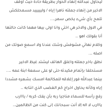
ليحاول عبدالله إنهاء الحوار بطريقة حادة حيث اوقف
الاخير من إنهاء جملته ناهرا إياه / وليييييد مسمحلكش
تلمح بأي شيء يخص سمر…..
في الاول والاخر هي اختي وانا اولى بيها مهما كانت حالتها
أنا بقولك اهو …
وكلام نهائي مشوفش وشك عندنا ولا اسمع صوتك من
اصله ….
نطق باخر جملته واغلق الهاتف ليشتد غيظ الاخير
مستحلفا بإتمام مكيدته حتى لو على سمعة ابنة عمه …..
بينما عبدالله فور إغلاقه للمكالمة امسك بشعره مشددا
إياه وكأنه يحاول اخراج كم الغضب الذي انتابه …
رفع رأسه للسماء مناجيا ربه بأن يفك كربه / يااارب
يااارب لا اله إلا أنت سبحانك إني كنت من الظالمين…