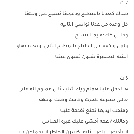
7 ت
صدك كعدنا بالمطبخ ودموعنا تسيح على وجهنا
كل وحده من عدنا تواسي الثانيه
وخالتي كاعدة يمنا تسبح
ولمى واكفة على الطباخ بالمطبخ الثاني. وتعلم بهاي
البنيه الصغيرة شلون تسوي عشا
3 ت
هنا دخل علينا همام وياه شاب ثاني مملوح المعاني
خالتي بسرعة طفرت وكامت وكفت بوجهه
وفتحت ايديها تمنع تقدمة علينا
وكالتله / عمه أمشي عليك غيره العباس
لا تأذيهن تراهن نثاية يكسرن الخاطر لا تحملهن ذنب