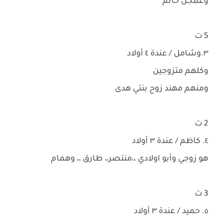
وعمجن حاتم
5 ت
٣.وشامل / عندة ٤ أولاد
وكلهم متزوجين
ومنهم مهند زوح بنتي هدى
2 ت
٤. كاظم / عندة ٣ أولاد
هو زوجي وأبو اولادي ،،منتصر،، طارق ،، وهمام
3 ت
٥. حميد / عندة ٣ أولاد