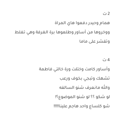
2 ت
همام وحيدر دفعوا هاي المراة
ووخروها من أساور وطلعوها برة الغرفة وهي تغلط
وتفشر على ماما
4 ت
وأساور كامت وختلت ورة خالتي فاطمة
تشهك وتبجي بخوف ورعب
والله مانعرف شنو السالفه
لو شكو ؟؟ لو شنو الموضوع؟!
شو كلساع واحد هاجم علينا!!!!!