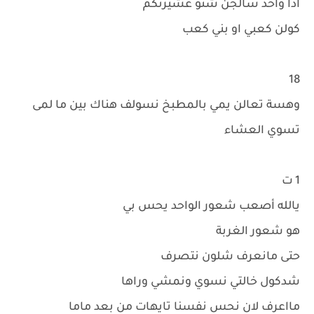
اذا واحد سألجن شنو عشيرتكم
كولن كعبي او بني كعب
18
وهسة تعالن يمي بالمطبخ نسولف هناك بين ما لمى
تسوي العشاء
1 ت
يالله أصعب شعور الواحد يحس بي
هو شعور الغربة
حتى مانعرف شلون نتصرف
شدكول خالتي نسوي ونمشي وراها
مااعرف لان نحس نفسنا تايهات من بعد ماما