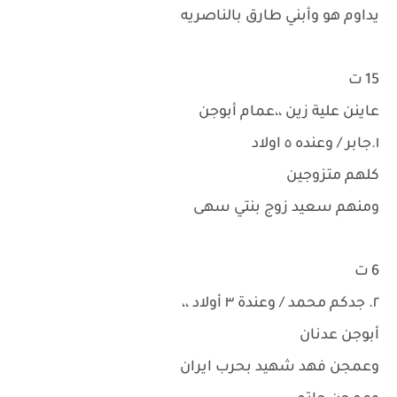
يداوم هو وأبني طارق بالناصريه
15 ت
عاينن علية زين ،،عمام أبوجن
١.جابر / وعنده ٥ اولاد
كلهم متزوجين
ومنهم سعيد زوج بنتي سهى
6 ت
٢. جدكم محمد / وعندة ٣ أولاد ،،
أبوجن عدنان
وعمجن فهد شهيد بحرب ايران