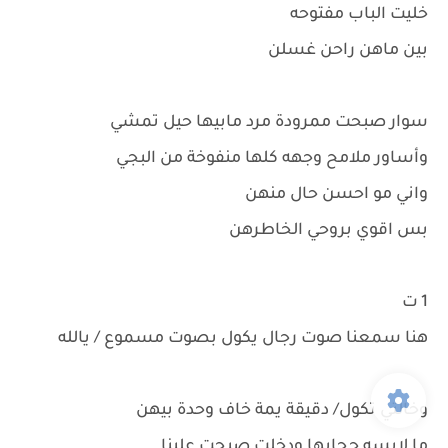
خليت الباب مفتوحه
بين ماهن راحن غسلن
سوار صبحت ممرودة مرد مابيها حيل تمشي
وأساور ملامح وجهه كلها منفوخة من البجي
واني مو احسن حال منهن
بس اقوي بروحي الخاطرهن
1 ت
هنا سمعنا صوت رجال يكول بصوت مسموع / يالله
وخالتي تكول/ دقيقة يمة خاف وحدة بيهن
ما لابسه حجابها ودخلت صبحت علينا