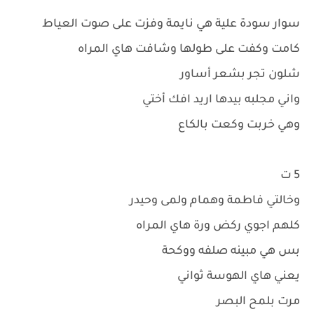
سوار سودة علية هي نايمة وفزت على صوت العياط
كامت وكفت على طولها وشافت هاي المراه
شلون تجر بشعر أساور
واني مجلبه بيدها اريد افك أختي
وهي خربت وكعت بالكاع
5 ت
وخالتي فاطمة وهمام ولمى وحيدر
كلهم اجوي ركض ورة هاي المراه
بس هي مبينه صلفه ووكحة
يعني هاي الهوسة ثواني
مرت بلمح البصر