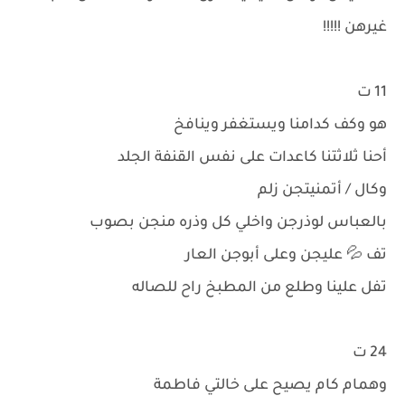
غيرهن !!!!!
11 ت
هو وكف كدامنا ويستغفر وينافخ
أحنا ثلاثتنا كاعدات على نفس القنفة الجلد
وكال / أتمنيتجن زلم
بالعباس لوذرجن واخلي كل وذره منجن بصوب
تف 💦 عليجن وعلى أبوجن العار
تفل علينا وطلع من المطبخ راح للصاله
24 ت
وهمام كام يصيح على خالتي فاطمة