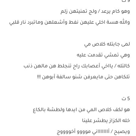
9 ت
وهو كام يرعد / ولج تمنيتهن زلم
والله هسة اخلي عليهن نفط وأشعلهن وماتبرد نار قلبي
لمى جابتله كلاص مي
وهي تمشي تقدمت عليه
كالتله / يااخي أعصابك راح تنجلط هن مالهن ذنب
تلكاهن حتى مايعرفن شنو سالفة أبوهن !!!
5 ت
هو لكف كلاص المي من ايدها ولطشة بالكاع
خله الكزاز يطشر علينا
ويصيح / أاااااااني موووو أخووووج