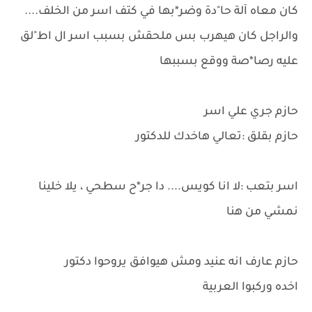
كان معاه آلة حا"دة وضر*بها في كتف اسر من الخلف....
والراجل كان هيهرب بس ملحقش بسبب اسر ال اط"لق
عليه رصا*صة ووقع بسببها
حازم جري علي اسر
حازم بقلق :تعالي هاخدك للدكتور
اسر بتعب :لا انا كويس.... دا جر*ح سطحي ، يلا خلينا
نمشي من هنا
حازم عارف انه عنيد ومش هيوافق يروحوا دكتور
اخده وركبوا العربية