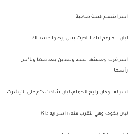
اسر ابتسم :لسة صاحية
ليان : اه رغم انك اتاخرت بس برضوا هستناك
اسر قرب وحضنها بحب، وبعدين بعد عنها وبا*س
رأسها
اسر لف وكان رايح الحمام، ليان شافت د*م علي التيشرت
ليان بخوف وهي بتقرب منه :ا اسر ايه دا؟!