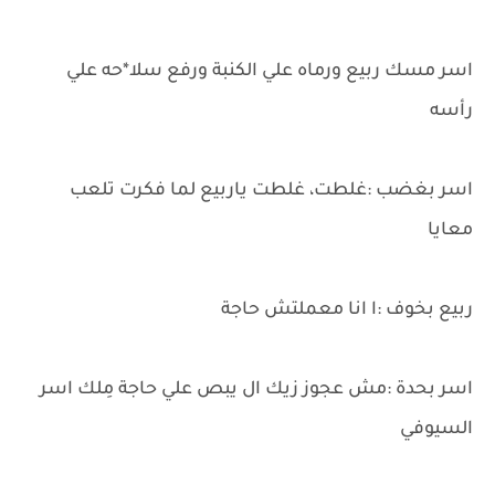
اسر مسك ربيع ورماه علي الكنبة ورفع سلا*حه علي
رأسه
اسر بغضب :غلطت، غلطت ياربيع لما فكرت تلعب
معايا
ربيع بخوف :ا انا معملتش حاجة
اسر بحدة :مش عجوز زيك ال يبص علي حاجة مِلك اسر
السيوفي