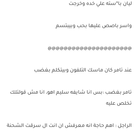
ليان با*سته علي خده وخرجت
واسر باصص عليها بحب وبيبتسم
@@@@@@@@@@@@@@@@@@@@@
عند تامر كان ماسك التلفون وبيتكلم بغضب
تامر بغضب :بس انا شايفه سليم اهو، انا مش قولتلك
تخلص عليه
الراجل : اهم حاجة انه معرفش ان انت ال سرقت الشحنة