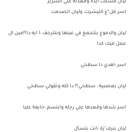
ليان مسكت ايده وقعدته علي السرير
اسر قل*ع التيشرت، وليان اتصدمت
ليان والدموع بتتجمع في عينها وبتترجف :ا ايه دا؟!مين ال
عمل فيك كدا
اسر :اهدي دا سطحي
ليان بعصبية : سطحي؟! دا كله وتقولي سطحي
اسر شدها وقعدها علي رجله وابتسم :خايفة عليا
ليان بنرف"زة :انت بتسأل