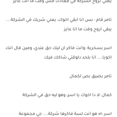
يعني تروح الشركة في معادك مش وقت ما انت عايز
تامر قام : بس انا ابقي اخوك، يعني شريك في الشركة....
يبقي اروح وقت ما انا عايز
اسر بسخرية :وانت فاكر ان ليك حق عندي، ومين قال انك
اخويا.... انا بلحد دلوقتي شاكك فيك
تامر بضيق بص لكمال
كمال :لا دا اخوك يا اسر، وهو ليه حق في الشركة
اسر :اه هو انت لسة فاكرها شركة.... جي مجموعة