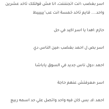
اسر بغضب :انت اتجننننت، انا مش قولتلك تاخد عشرين
واحد.... قايم تاخد خمسة انت عب"يييييط
حازم :اهدا يا اسر اكيد في حل
اسر بص ل احمد بغضب :مين الناس دي
احمد :دول ناس جديد في السوق ياباشا
اسر :معرفتش عنهم حاجة
احمد :لا، بس كان فيه واحد واتصل علي حد اسمه ربيع