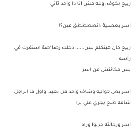
ربيع بخوف :ولله مش انا دا واحد تاني
اسر بعصبية :انططططق مين؟!
ربيع كان هيتكلم بس...... دخلت رصا*صة استقرت في
رأسه
بس مكانتش من اسر
اسر بص حواليه وشاف واحد من بعيد، واول ما الراجل
شافه طلع يجري علي برا
اسر ورجالته جريوا وراه