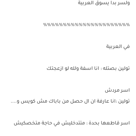
ولسر بدا يسوق العربية
٪٪٪٪٪٪٪٪٪٪٪٪٪٪٪٪٪٪٪٪٪٪
في العربية
تولين بصتله : انا اسفة ولله لو ازعجتك
اسر مردش
تولين :انا عارفة ان ال حصل من باباك مش كويس و....
اسر قاطعها بحدة : متتدخليش في حاجة متخصكيش