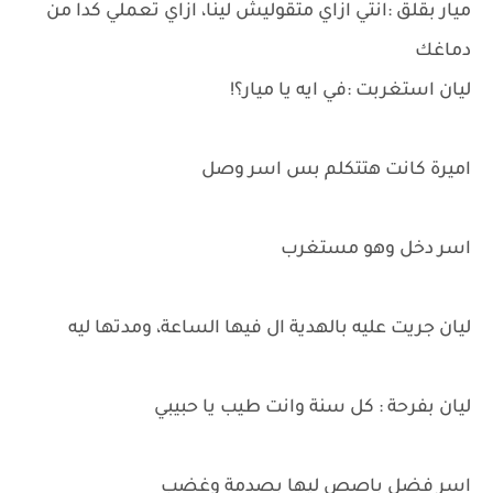
ميار بقلق :انتي ازاي متقوليش لينا، ازاي تعملي كدا من
دماغك
ليان استغربت :في ايه يا ميار؟!
اميرة كانت هتتكلم بس اسر وصل
اسر دخل وهو مستغرب
ليان جريت عليه بالهدية ال فيها الساعة، ومدتها ليه
ليان بفرحة : كل سنة وانت طيب يا حبيبي
اسر فضل باصص ليها بصدمة وغضب