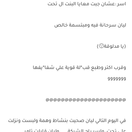
اسر :عشان جبت معايا البنت ال تحت
ليان سرحانة فيه ومبتسمة خالص
(يا مدلوقة🙂)
وقرب اكتر وطبع قب*لة قوية علي شفا*يفها
ووووووو
@@@@@@@@@@@@@@@@@@@@@
في اليوم التالي ليان صحيت بنشاط وهمة ولبست ونزلت
علي تحت، واسر راح الشركة..... وليان قابلت تامر