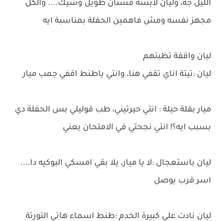
الليل جه، وليان لابسة فستان طويل وشيك.... والكل
مجهز نفسه ومش فاهمين الحفلة بمناسبة ايه
ليان واقفة تظبتهم
ليان :تيتة اناي تقفي هنا، وانتي ياطنط اقفي جمب ميار
ميار بقلة حيلة : انتي حيرتيني، طب قوليلي بس الحفلة دي
بسبب ايه؟! انتي نجحتي في الامتحان يعني
ليان باستعجال :لا يا ميار، يلا بقي امسكي البوكيه دا....
اسر قرب يوصل
ليان نادت علي كبيرة الخدم :طنط اسماء هاتي التورتة