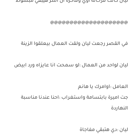
ليان كانت فرحانة اوي وفاكرة ان اسر هيبقي مبسوط
@@@@@@@@@@@@@@@@@@@@
في القصر رجعت ليان ولقت العمال بيعلقوا الزينة
ليان لواحد من العمال :لو سمحت انا عايزاه ورد ابيض
العامل :اوامرك يا هانم
جت اميرة بابتسامة واستغراب :احنا عندنا مناسبة
النهاردة
ليان :دي هتبقي مفاجاة