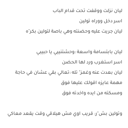
ليان نزلت ووقفت تحت قدام الباب
اسر دخل ووراه تولين
ليان جريت عليه وحضنته وهي باصة لتولين بكر"ه
ليان بابتسامة واسعة :وحشتنييي يا حبيبي
اسر استغرب ورد لها الحضن
ليان بعدت عنه وغمز" تله :تعالي بقي عشان في حاجة
مهمة عايزه اقولك عليها فوق
ومسكته من ايده واخدته فوق
وتولين بش"ر: قريب اوي مش هيلاقي وقت يقعد معاكي