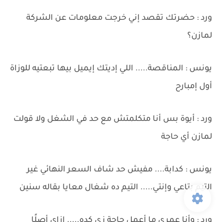
ورد : حضرتك تقصد إني خرجت معلومات عن الشركة
لمازن؟
يونس : المناقصة..... اللي إديتك إيميل بيها تبعتيه للوزاة
أول إمبارح
ورد : أيوة بس أنا متكلمتش مع حد في الشغل ولا قولت
لمازن أي حاجة
يونس : كدابة.... مفيش حد شاف السعر النهائي غير
التيم بتاعي وإنتي..... التيم ده شغال معايا بقاله سنين
ورد : وأنا عمري ما أعمل حاجة زي كده..... إزاى أصلًا