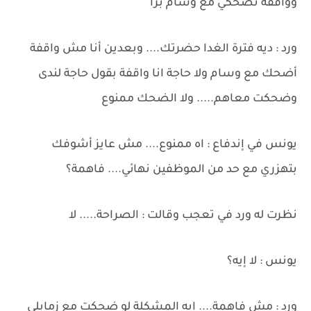
وواقفة تضحكي مع وسام برا
ورد : ديه فترة الغدا حضرتك.... وبعدين أنا مش واقفة
أضحك مع وسام ولا حاجة انا واقفة بقول حاجة لندى
وضحكت معاهم..... ولا الضحك ممنوع
يونس في إندفاع : اه ممنوع.... مش عايز أشوفك
بتهزري مع حد من الموظفين نهائي.... فاهمة؟
نظرت له ورد في تعجب وقالت : الصراحة..... لا
يونس : لا إيه؟
ورد : مش فاهمة.... إيه المشكلة لو ضحكت مع زمايلي