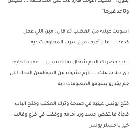
يقول : " نسيت أقولك هارد لاك على المناقصة.... تعيش
وتاخد غيرها"
اسودت عينيه من الغضب ثم قال : مين اللي عمل
كده؟..... عايز أعرف مين سرب المعلومات ديه
نادر : حضرتك التيم شغال بقاله سنين.... عمر ما حاجة
زي ديه حصلت.... لازم نشوف من الموظفين الجداد اللي
جم يقدرو يشوفو المعلومات ديه
فتح يونس عينيه في صدمة وترك المكتب وفتح الباب
فجأة فانتفض جسد ورد أمامه ووقفت في فزع وقالت :
خير يا مستر يونس