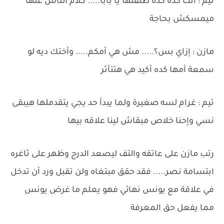
تيم : أنت كده كده طلقتها يا بابا..... كلام الناس عنها
ميمسكش بحاجة
مازن : إزاي بس؟..... مش هي أمكم..... وأختك ديه لو
سمعة أمها كده أكيد هي هتتأثر
تيم : غرام لسه صغيرة ولما يبدأ حد يجي يتقدملها هيبقى
نسي وإحنا خلاص مبقاش لينا علاقه بيها
رتب مازن على عاتقه والتف ليصعد الدرج وظهر على ثاغره
ابتسامة نصر..... فقد حقق مبتغاه ولن تقبل ورد أن تدخل
في علاقة مع يونس نهائي فهو يعلم ما غرض يونس
مما يفعل حق المعرفة