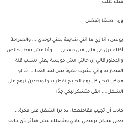
منك طلب
ورد : طبعًا إتفضل
يونس : أنا زي ما أنتي شايفة يعني لوحدي.... والصراحة
أكلك نزل في قلبي قبل معدتي..... وأنا مش بفطر خالص
والدكتور قالي إن حالتي مش كويسة يعني بسبب قلة
الفطار ده وإني بشرب قهوة بس لحد الغدا.... فا لو
ممكن تيجي كل يوم الصبح نفطر سوا وبعدين نروح على
الشغل.... أبقى متشكر ليكي جدًا
كادت أن تجيب فقاطعها : ده برا الشغل على فكرة....
يعني ممكن ترفضي عادي وشغلك مش هتأثر بأي حاجة