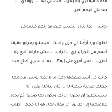
مدة كافية أوي إنه يعرف إهتمامي بيه..... وولادي.....
صدمتي فيهم أكبر
يونس : لما ينزل التكذيب هيعرفو إنهم ظلموكي
نظرت ورد أرضًا في حزن وقالت : هيستنو يعرفو حقيقة
أمهم من الجرايد زي الأغراب..... مش عارفة أفرح ولا
أحزن..... بس أفرح على إيه؟!.... ده أنا عمري ضاع هباء
كانت في أشد ضعفها وهذا ما لاحظه يونس فحالتها
جعلها ضحية سهلة له.... كان بداخله يقين أنه
سيستطيع أن يحتوي حزنها ويكون لها صديق ثم يحول
علاقتهما إلى طريق أخر فقال لها : هو أنا ممكن أطلب